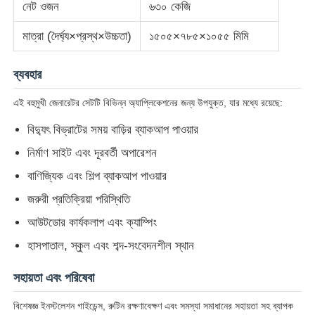
নেট ওজন
৬৩০ কেজি
মাত্রা (দৈর্ঘ্য×প্রস্থ×উচ্চতা)
১৫০৫×৭৮৫×১০৫৫ মিমি
ডিজেল জেনারেটর সেট
ব্যবহার
পেট্রোল জেনারেটর সেট
এই বহুমুখী জেনারেটর সেটটি বিভিন্ন অ্যাপ্লিকেশনের জন্য উপযুক্ত, যার মধ্যে রয়েছে:
ইনভার্টার জেনারেটর সেট
বিদ্যুৎ বিভ্রাটের সময় বাড়ির ব্যাকআপ পাওয়ার
নির্মাণ সাইট এবং দূরবর্তী অপারেশন
পোর্টেবল জেনারেটর সেট
বাণিজ্যিক এবং শিল্প ব্যাকআপ পাওয়ার
জরুরী প্রতিক্রিয়া পরিস্থিতি
শিল্প জেনারেটর সেট
আউটডোর কার্যকলাপ এবং ক্যাম্পিং
হাসপাতাল, স্কুল এবং শব্দ-সংবেদনশীল স্থান
ডিজিটাল জেনারেটর সেট
সহায়তা এবং পরিষেবা
ওপেন ফ্রেম জেনারেটর
বিশেষজ্ঞ ইনস্টলেশন গাইডেন্স, রুটিন রক্ষণাবেক্ষণ এবং সমস্যা সমাধানের সহায়তা সহ ব্যাপক