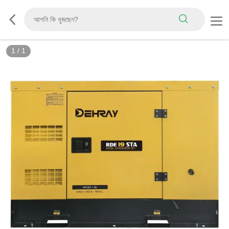
1
/
1