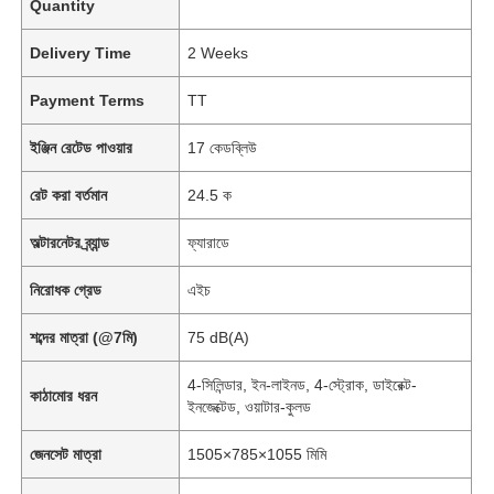
Quantity
Delivery Time
2 Weeks
Payment Terms
TT
ইঞ্জিন রেটেড পাওয়ার
17 কেডব্লিউ
রেট করা বর্তমান
24.5 ক
অল্টারনেটর ব্র্যান্ড
ফ্যারাডে
নিরোধক গ্রেড
এইচ
শব্দের মাত্রা (@7মি)
75 dB(A)
4-সিলিন্ডার, ইন-লাইনড, 4-স্ট্রোক, ডাইরেক্ট-
কাঠামোর ধরন
ইনজেক্টেড, ওয়াটার-কুলড
জেনসেট মাত্রা
1505×785×1055 মিমি