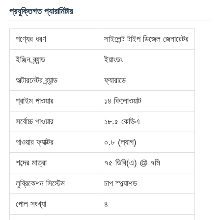
প্রযুক্তিগত প্যারামিটার
আমাদের সম্পর্কে
পণ্যের ধরণ
সাইলেন্ট টাইপ ডিজেল জেনারেটর
ইঞ্জিন ব্র্যান্ড
ইয়াংডং
কারখানা ভ্রমণ
অল্টারনেটর ব্র্যান্ড
ফ্যারাডে
মান নিয়ন্ত্রণ
প্রাইম পাওয়ার
১৪ কিলোওয়াট
সর্বোচ্চ পাওয়ার
১৮.৫ কেভিএ
আমাদের সাথে যোগাযোগ করুন
পাওয়ার ফ্যাক্টর
০.৮ (ল্যাগ)
খবর
শব্দের মাত্রা
৭৫ ডিবি(এ) @ ৭মি
লুব্রিকেশন সিস্টেম
চাপ স্প্ল্যাশড
সব ক্ষেত্রেই
পোল সংখ্যা
৪
উদ্ধৃতির জন্য আবেদন