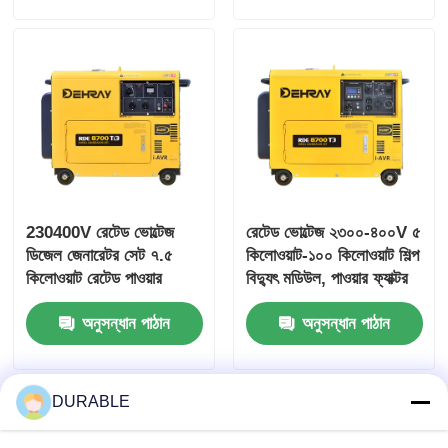
230400V রেটেড ভোল্টেজ
রেটেড ভোল্টেজ ২৩০০-৪০০V ৫
ডিজেল জেনারেটর সেট ৭.৫
কিলোওয়াট-১০০ কিলোওয়াট শিল্প
কিলোওয়াট রেটেড পাওয়ার
বিদ্যুৎ মডিউল, পাওয়ার ফ্যাক্টর
১০.৮এ কারেন্ট বিভিন্ন শিল্পের
০.৮ ল্যাগ সহ, যা শক্তি খরচ
অনুসন্ধান পাঠান
অনুসন্ধান পাঠান
জন্য কমপ্যাক্ট পাওয়ার সোর্স
অপটিমাইজ করার জন্য ডিজাইন
করা হয়েছে
DURABLE