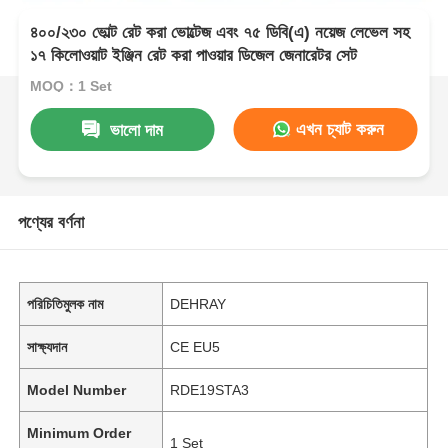
৪০০/২৩০ ভোল্ট রেট করা ভোল্টেজ এবং ৭৫ ডিবি(এ) নয়েজ লেভেল সহ
১৭ কিলোওয়াট ইঞ্জিন রেট করা পাওয়ার ডিজেল জেনারেটর সেট
MOQ：1 Set
এখন চ্যাট করুন
ভালো দাম
পণ্যের বর্ণনা
পরিচিতিমুলক নাম
DEHRAY
সাক্ষ্যদান
CE EU5
Model Number
RDE19STA3
Minimum Order
1 Set