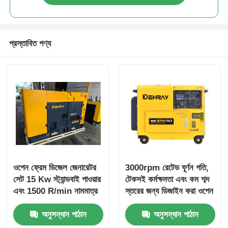
নিকাশী জল পাম্প
প্রস্তাবিত পণ্য
ওপেন ফ্রেম ডিজেল জেনারেটর
3000rpm রেটেড ঘূর্ণন গতি,
সেট 15 Kw স্ট্যান্ডবাই পাওয়ার
টেকসই কর্মক্ষমতা এবং কম শব্দ
এবং 1500 R/min নামমাত্র
স্তরের জন্য ডিজাইন করা ওপেন
গতির সাথে
ফ্রেম মোটর, 7 মিটার দূরত্বে
অনুসন্ধান পাঠান
অনুসন্ধান পাঠান
72 DBA