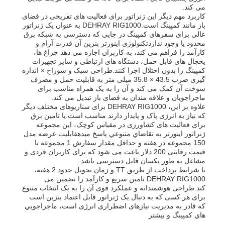
می کند.
کاربرد مهم دیگر این ژنراتور برای فعالیت های تفریحی در فضای
باز مانند کمپینگ است.DEHRAY RIG1000 به عنوان یک ژنراتور
عالی برای سفرهای کمپینگ در جایی که دسترسی به شبکه برق
محدود یا وجود نداردتکنولوژی اینورتر بنزین آن قدرت آرام و
کارآمد را فراهم می کند، به کاربران اجازه می دهد چراغ ها،
یخچال های قابل حمل، دستگاه های ارتباطی و سایر تجهیزات
کمپینگ را بدون اختلال اجرا کنند.طراحی سبک و سوراخ × اندازه
گیری ضرب 43.5 × 35.8 میلی متر به قابلیت حمل و مصرف
سوخت آن کمک می کند و آن را به یک همراه مناسب برای
ماجراجویان و علاقه مندان به فضای باز تبدیل می کند.
علاوه بر این، DEHRAY RIG1000 برای سناریوهای مختلف دیگر
که نیاز به انرژی پاک و پایدار دارند مناسب است.یا تامین برق
برای فعالیت های کشاورزی در مقیاس کوچک، اين مجموعه
ژنراتور اينورتر به تقاضاي متنوعي پاسخ ميدهقابلیت عرضه مدل
150 مجموعه در هفته و حداقل مقدار سفارش 1 مجموعه با
قیمت رقابتی 200 دلار باعث می شود که برای کاربران فردی و
مشاغل به طور یکسان قابل دسترسی باشد.
با شرایط پرداخت از طریق TT و زمان تحویل حدود 2 هفته،
DEHRAY RIG1000 تامین سریع و کارآمد را تضمین می
کند.طراحی هوشمندانه و عملکرد قوی آن را به یک انتخاب متنوع
برای هر کسی که به دنبال یک ژنراتور قابل اعتماد بنزین است
که قادر به مدیریت نیازهای اضطراری انرژی است، ماجراجويي
هاي کمپينگ و بيشتر