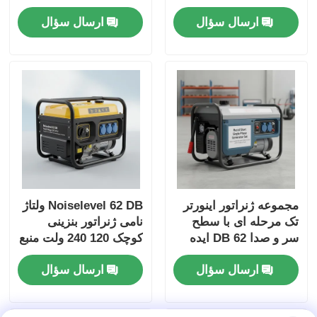
DC5V1A منبع انرژی
سایت های کار در فضای
ارسال سؤال
ارسال سؤال
برای پشتیبان گیری
باز و پشتیبان قدرت
اضطراری
اضطراری
مجموعه ژنراتور اینورتر
Noiselevel 62 DB ولتاژ
تک مرحله ای با سطح
نامی ژنراتور بنزینی
سر و صدا 62 DB ایده
کوچک 120 240 ولت منبع
آل برای ساخت و ساز و
انرژی برای رویدادهای
ارسال سؤال
ارسال سؤال
برق اضطراری
خارج از منزل و موقعیت
های اضطراری