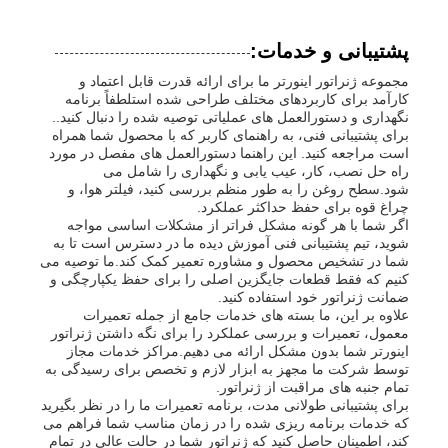
پشتیبانی و خدمات:
مجموعه ژنراتور اینورتر ما برای ارائه قدرت قابل اعتماد و
کارآمد برای کاربردهای مختلف طراحی شده استلطفاً برنامه
نگهداری و دستورالعمل های عملیاتی توصیه شده را دنبال کنید..
برای پشتیبانی فنی، به راهنمای کاربر که با محصول شما همراه
است مراجعه کنید. این راهنما دستورالعمل های مفصل در مورد
راه حل نصب، کار، عیب یابی و نگهداری را شامل می
شود.سطح روغن را به طور منظم بررسی کنید، فیلتر هوا، و
چراغ قوه برای حفظ حداکثر عملکرد.
اگر شما با هر گونه مشکل فراتر از مشکلات اساسی مواجه
شوید، تیم پشتیبانی فنی آموزش دیده ما در دسترس است تا به
شما در تشخیص محصول و مشاوره تعمیر کمک کند.ما توصیه می
کنیم که فقط قطعات جایگزین اصلی را برای حفظ یکپارچگی و
ضمانت ژنراتور خود استفاده کنید.
علاوه بر این، ما بسته های خدمات جامع از جمله تعمیرات
معمول، تعمیرات و بررسی عملکرد را برای نگه داشتن ژنراتور
اینورتر شما بدون مشکل ارائه می دهیم.مراکز خدمات مجاز
توسط شرکت ما مجهز به ابزار لازم و تخصص برای رسیدگی به
تمام جنبه های مراقبت از ژنراتور.
برای پشتیبانی طولانی مدت، برنامه تعمیرات ما را در نظر بگیرید
که خدمات برنامه ریزی شده را در زمان مناسب شما فراهم می
کند، اطمینان حاصل کنید که ژنراتور شما در حالت عالی در تمام