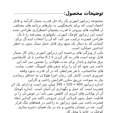
توضیحات محصول:
مجموعه ژنراتور اینورتر یک راه حل قدرت بسیار کارآمد و قابل
اعتماد است که برای پاسخگویی به نیازهای برنامه های مختلف،
از فعالیت های بیرونی تا قدرت پشتیبان اضطراری طراحی شده
است.این ژنراتور کوچک اینورتر، تکنولوژی پیشرفته را با یک
طراحی فشرده ترکیب می کند، که آن را انتخاب ایده آل برای
کسانی که به دنبال یک منبع برق قابل حمل سبک بدون به خطر
انداختن عملکرد است.
یکی از ویژگی های برجسته این ژنراتور اینورتر زمان کار بسیار
قابل توجه است قادر به کار کردن تا 8.1 ساعت با بار کاملتامین
برق مداوم و پایدار برای مدت طولانی را تضمین می کند.این
باعث می شود که آن را برای سفر های کمپینگ، عقب، سایت
های ساختمانی، یا هر شرایطی که در آن قدرت بدون وقفه
ضروری است، کامل کند. زمان اجرا طولانی به حداقل رساندن
خانه
نیاز به سوخت تزریق مکرر،افزایش راحتی و کارایی.
اندازه ژنراتور 460 × 259 × 395 میلی متر است و دارای یک اثر
فشرده است که حمل و نگهداری آن آسان است. اندازه کوچک
آن از توانایی های انرژی آن کاهش نمی یابد؛ در عوض،آن را بر
محصولات
قابلیت حمل بدون قربانی کردن خروجی تاکید می کنداین ابعاد
فشرده باعث می شود ژنراتور به راحتی در فضاهای تنگ قرار
گیرد، چه در چمدان ماشین و چه در یک فضای ذخیره سازی
فیلم های
کوچک در خانه یا محل کار.