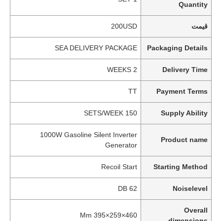
Quantity
قیمت
200USD
SEA DELIVERY PACKAGE
Packaging Details
2 WEEKS
Delivery Time
TT
Payment Terms
150 SETS/WEEK
Supply Ability
1000W Gasoline Silent Inverter
Product name
Generator
Recoil Start
Starting Method
62 DB
Noiselevel
Overall
460×259×395 Mm
dimensions