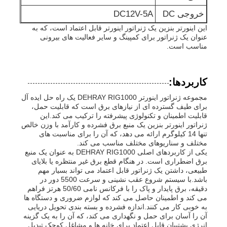
خروجی DC
DC12V-5A
پمپ آب فاضلاب
این اینورتر بنزین یک ژنراتور اینورتر قابل اعتماد است، که به
عنوان یک ژنراتور برای کمپینگ و سایر فعالیت های بیرونی
مناسب است.
کاربردها:
مجموعه ژنراتور اینورتر DEHRAY RIG1000 یک راه حل ایده آل
برای طیف گسترده ای از نیازهای برق است که قابلیت حمل،
قابلیت اطمینان و تکنولوژی پیشرفته را ترکیب می کند.این
ژنراتور اینورتر بنزین یک منبع برق فشرده و کارآمد با وزن خالص
تنها 14 کیلوگرم ارائه می دهد، که آن را برای مناسبت های
مختلف و سناریوهای مختلف مناسب می کند.
یکی از کاربردهای اصلی DEHRAY RIG1000 به عنوان یک منبع
برق اضطراری است. در هنگام قطع برق غیر منتظره یا بلایای
طبیعی، داشتن یک ژنراتور قابل اعتماد می تواند بسیار مهم
باشد.با سیستم شروع عقب نشینی و سرعت 5500 دور در
دقیقه، برق پایدار و پاک را با فرکانس نامی 50/60 هرتز فراهم
می کند و اطمینان حاصل می کند که لوازم ضروری و دستگاه ها
به خوبی کار می کنند.اندازه فشرده و بسته بندی تحویل دریایی
آن را آسان برای حمل و نگهداری می کند، که آن را به یک گزینه
انرژی پشتیبان قابل اعتماد برای خانه ها و مشاغل کوچک تبدیل