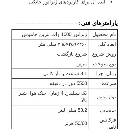
ایده آل برای کاربردهای ژنراتور خانگی
مجموعه ژنراتور ضد صدا
پارامترهای فنی:
ژنراتور خانگی
نام محصول
ژنراتور 1000 وات بنزین خاموش
ابعاد کلی
۴۶۰×۲۵۹×۳۹۵ میلی متر
مجموعه ژنراتور سایبان
روش شروع
شروع بازگشت
نوع سوخت
بنزین
ژنراتور کم سر و صدا
زمان اجرا
8.1 ساعت با بار کامل
سرعت
5500 دور در دقیقه
نگهداري ژنراتور
یک سیلندر، 4 زمان، خنک هوا، شیر
نوع موتور
بالا
مجموعه ژنراتور جوش
جابجایی
53.2 میلی لیتر
فرکانس
50/60 هرتز
موتور دیزل ژنراتور
نامی