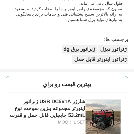
طول سال باقی می ماند.
ممنون که مجموعه ژنراتور اینورتر ما را انتخاب کردید. ما متعهد
به ارائه بالاترین سطح پشتیبانی فنی و خدمات برای پاسخگویی
به نیازهای تولید برق شما هستیم.
برچسب ها:
ژنراتور دیزل
ژنراتور برق dg
ژنراتور اینورتر قابل حمل
بهترين قيمت رو براي
شارژر USB DC5V1A ژنراتور
اینورتر مجموعه بنزین سوخت نوع
53.2mL جابجایی قابل حمل و قدرت
برای عملیات میدان
MOQ： 1 SET