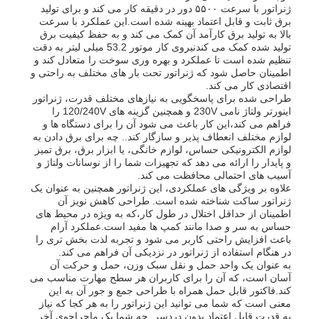
ژنراتور با سرعت ۵۵۰۰ دور در دقیقه کار می کند و برای تولید
برق ثابت و قابل اعتماد بهینه شده است.این عملکرد با سرعت
بالا به تولید برق کارآمد آن کمک می کند و به حفظ کیفیت برق
دربارهی ما
تولید شده کمک می کندنیروی کار موتور 53.2 میلی لیتر به دقت
تنظیم شده است تا عملکرد و بهره وری سوخت را متعادل کند و
اطمینان حاصل شود که ژنراتور تحت بار های مختلف به راحتی و
اقتصادی کار می کند.
کارخانه تور
طراحی شده برای پاسخگویی به نیازهای مختلف قدرت، ژنراتور
اینورتر ولتاژ نامی 230V و همچنین گزینه های 120/240V را
فراهم می کند،این کار باعث می شود آن را برای دستگاه ها و
کنترل کیفیت
لوازم مختلف انعطاف پذیر و سازگار کند.. چه برای برق دادن به
لوازم الکترونیکی حساس، لوازم خانگی، یا ابزار برق، برق تمیز
و پایدار را ارائه می دهد که تجهیزات شما را از نوسانات ولتاژ و
آسیب های احتمالی محافظت می کند.
تماس با ما
علاوه بر ویژگی های عملکردی، این ژنراتور همچنین به عنوان یک
ژنراتور ساکت شناخته شده است. طراحی کاهش نویز آن
اطمینان از حداقل اختلال در طول کار،که به ویژه در محیط های
اخبار
حساس به سر و صدا مانند کمپ ها مفید است.عملکرد آرام
باعث افزایش راحتی کاربر می شود و تجربه لذت بخش تری را
در هنگام استفاده از ژنراتور در نزدیکی آن فراهم می کند.
به عنوان یک واحد حمل و نقل سبک وزن، حمل و حرکت آن
همه موارد
آسان است، که آن را برای کاربران هر سطح مهارت مناسب می
کند.فاکتور قابل حمل همراه با طراحی جمع و جور آن به این
معنی است که شما می توانید این ژنراتور را به هر کجا که نیاز
درخواست نقل قول
به قدرت قابل اعتماد بدون دردسر. چه شما یک ماجراجوی آخر