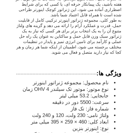
هفته باشید، یک پیمانکار حرفه ای، یا کسی که برای شرایط
اضطراری آماده می شود، این ژنراتور کوچک اینورتر طراحی
شده است تا همراه قابل اعتماد شما باشد.
مجموعه دیزل ژنراتور
به طور کلی، مجموعه ژنراتور اینورتر ترکیبی کامل از قابلیت
حمل، قدرت و عملکرد آرام را ارائه می دهد.و گزینه های ولتاژ
متنوع آن را به یک انتخاب برتر برای هر کسی که نیاز به یک
مجموعه ژنراتور بنزین
ژنراتور سبک وزن قابل حمل و ساکتاین به عنوان یک راه حل
عملی و کارآمد برای تامین انرژی تمیز و پایدار در تنظیمات
مختلف برجسته می شود، اطمینان از اینکه شما هر زمان و هر
کجا که نیاز دارید متصل و فعال می شوید.
مجموعه ژنراتور اینورتر
مجموعه ژنراتور قابل حمل
ویژگی ها:
نام محصول: مجموعه ژنراتور اینورتر
نوع موتور: موتور تک سیلندر OHV 4 زمان
مجموعه ژنراتور صنعتی
جابجایی: 53.2 میلی لیتر
سرعت: 5500 دور در دقیقه
شماره فاز: تک فاز
مجموعه ژنراتور دیجیتال
ولتاژ نامی: 230 ولت، 120 و 240 ولت
ابعاد کلی: 460 × 259 × 395 میلی متر
نوع: اینورتر بنزین
ژنراتور فریم باز