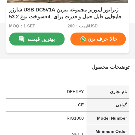
شارژر USB DC5V1A ژنراتور اینورتر مجموعه بنزین
سوخت نوع 53.2mL جابجایی قابل حمل و قدرت برای
عملیات میدان
قیمت：200USD
MOQ：1 SET
حالا حرف بزن
بهترین قیمت
توضیحات محصول
نام تجاری
DEHRAY
گواهی
CE
RIG1000
Model Number
Minimum Order
1 SET