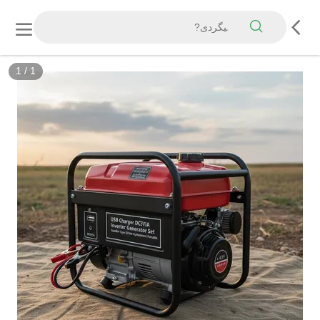
1
/
1