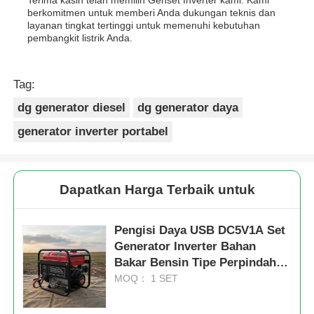
berkomitmen untuk memberi Anda dukungan teknis dan
layanan tingkat tertinggi untuk memenuhi kebutuhan
pembangkit listrik Anda.
Tag:
dg generator diesel
dg generator daya
generator inverter portabel
Dapatkan Harga Terbaik untuk
Pengisi Daya USB DC5V1A Set
Generator Inverter Bahan
Bakar Bensin Tipe Perpindahan
53.2ML Portabel dan Daya
MOQ： 1 SET
untuk Operasi Lapangan