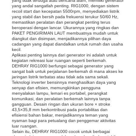
yang tidak terduga atau bencana alam, memiliki generator
yang andal sangatlah penting. RIG1000, dengan sistem
recoil start dan kecepatan 5500rpm, menyediakan listrik
yang stabil dan bersih pada frekuensi terukur 50/60 Hz,
memastikan peralatan dan perangkat penting terus
beroperasi dengan lancar. Ukurannya yang ringkas dan
PAKET PENGIRIMAN LAUT membuatnya mudah untuk
diangkut dan disimpan, menjadikannya pilihan daya
cadangan yang dapat diandalkan untuk rumah dan usaha
kecil.
Aplikasi penting lainnya dari generator ini adalah untuk
kegiatan rekreasi luar ruangan seperti berkemah.
DEHRAY RIG1000 berfungsi sebagai generator yang
sangat baik untuk perjalanan berkemah di mana akses ke
jaringan listrik terbatas atau tidak ada sama sekali.
Teknologi inverter bensinnya menghasilkan daya yang
senyap dan efisien, memungkinkan pengguna
menyalakan lampu, lemari es portabel, perangkat
komunikasi, dan peralatan berkemah lainnya tanpa
gangguan. Desain ringan dan ukuran bore × stroke
43,5×35,8 mm berkontribusi pada portabilitas dan
efisiensi bahan bakar, menjadikannya teman yang
nyaman bagi para petualang dan penggemar aktivitas
luar ruangan.
Selain itu, DEHRAY RIG1000 cocok untuk berbagai