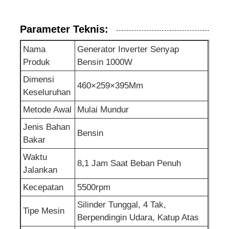
pompa air limbah
Parameter Teknis:
Nama
Generator Inverter Senyap
Produk
Bensin 1000W
Dimensi
460×259×395Mm
Keseluruhan
Metode Awal
Mulai Mundur
Jenis Bahan
Bensin
Bakar
Waktu
8,1 Jam Saat Beban Penuh
Jalankan
Kecepatan
5500rpm
Silinder Tunggal, 4 Tak,
Tipe Mesin
Berpendingin Udara, Katup Atas