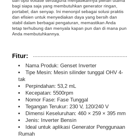
dan opsi voltase serbaguna menjadikannya pilihan utama
bagi siapa saja yang membutuhkan generator ringan,
portabel, dan senyap. Ini menonjol sebagai solusi praktis
genset kedap suara
dan efisien untuk menyediakan daya yang bersih dan
stabil dalam berbagai pengaturan, memastikan Anda
tetap terhubung dan menyala kapan pun dan di mana pun
Anda membutuhkannya.
Generator untuk Penggunaan Rumah
Genset Kanopi
Fitur:
Nama Produk: Genset Inverter
Tipe Mesin: Mesin silinder tunggal OHV 4-
Generator kebisingan rendah
tak
Perpindahan: 53,2 mL
Kecepatan: 5500rpm
Pemeliharaan Generator
Nomor Fase: Fase Tunggal
Tegangan Terukur: 230 V, 120/240 V
Genset Pengelasan
Dimensi Keseluruhan: 460 × 259 × 395 mm
Jenis: Inverter Bensin
Ideal untuk aplikasi Generator Penggunaan
mesin diesel generator
Rumah