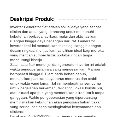
Deskripsi Produk:
Inverter Generator Set adalah solusi daya yang sangat
efisien dan andal yang dirancang untuk memenuhi
kebutuhan berbagai aplikasi, mulai dari aktivitas luar
ruangan hingga daya cadangan darurat. Generator
inverter kecil ini memadukan teknologi canggih dengan
desain ringkas, menjadikannya pilihan ideal bagi mereka
yang mencari sumber listrik portabel ringan tanpa
mengurangi kinerja.
Salah satu fitur menonjol dari generator inverter ini adalah
waktu pengoperasiannya yang mengesankan. Mampu
beroperasi hingga 8,1 jam pada beban penuh,
memastikan pasokan daya terus menerus dan stabil
Rumah
untuk waktu yang lama. Hal ini membuatnya sempurna
untuk perjalanan berkemah, tailgating, lokasi konstruksi,
atau situasi apa pun yang memerlukan aliran listrik tanpa
gangguan. Waktu pengoperasian yang diperpanjang
Produk
meminimalkan kebutuhan akan pengisian bahan bakar
yang sering, sehingga meningkatkan kenyamanan dan
efisiensi.
Video
Berukuran 460×259×395 mm, generator ini memiliki