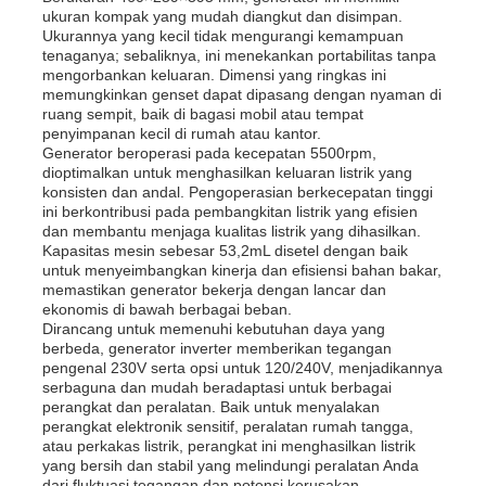
ukuran kompak yang mudah diangkut dan disimpan.
Ukurannya yang kecil tidak mengurangi kemampuan
tenaganya; sebaliknya, ini menekankan portabilitas tanpa
Tentang kita
mengorbankan keluaran. Dimensi yang ringkas ini
memungkinkan genset dapat dipasang dengan nyaman di
ruang sempit, baik di bagasi mobil atau tempat
Wisata pabrik
penyimpanan kecil di rumah atau kantor.
Generator beroperasi pada kecepatan 5500rpm,
dioptimalkan untuk menghasilkan keluaran listrik yang
konsisten dan andal. Pengoperasian berkecepatan tinggi
Kontrol kualitas
ini berkontribusi pada pembangkitan listrik yang efisien
dan membantu menjaga kualitas listrik yang dihasilkan.
Kapasitas mesin sebesar 53,2mL disetel dengan baik
Hubungi kami
untuk menyeimbangkan kinerja dan efisiensi bahan bakar,
memastikan generator bekerja dengan lancar dan
ekonomis di bawah berbagai beban.
Dirancang untuk memenuhi kebutuhan daya yang
Berita
berbeda, generator inverter memberikan tegangan
pengenal 230V serta opsi untuk 120/240V, menjadikannya
serbaguna dan mudah beradaptasi untuk berbagai
Semua Kasus
perangkat dan peralatan. Baik untuk menyalakan
perangkat elektronik sensitif, peralatan rumah tangga,
atau perkakas listrik, perangkat ini menghasilkan listrik
yang bersih dan stabil yang melindungi peralatan Anda
Quote request suatu
dari fluktuasi tegangan dan potensi kerusakan.