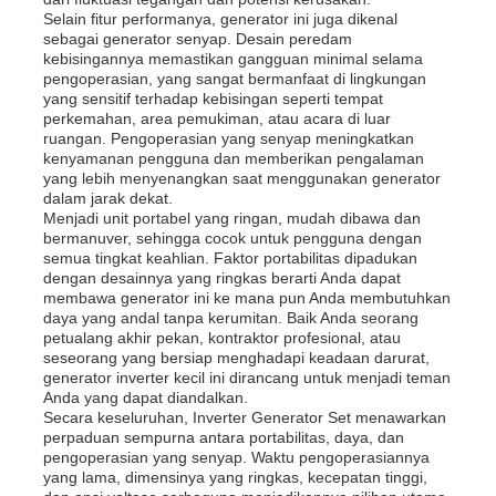
Selain fitur performanya, generator ini juga dikenal
sebagai generator senyap. Desain peredam
genset diesel
kebisingannya memastikan gangguan minimal selama
pengoperasian, yang sangat bermanfaat di lingkungan
yang sensitif terhadap kebisingan seperti tempat
perkemahan, area pemukiman, atau acara di luar
set generator bensin
ruangan. Pengoperasian yang senyap meningkatkan
kenyamanan pengguna dan memberikan pengalaman
yang lebih menyenangkan saat menggunakan generator
Genset Inverter
dalam jarak dekat.
Menjadi unit portabel yang ringan, mudah dibawa dan
bermanuver, sehingga cocok untuk pengguna dengan
semua tingkat keahlian. Faktor portabilitas dipadukan
Set Generator Portable
dengan desainnya yang ringkas berarti Anda dapat
membawa generator ini ke mana pun Anda membutuhkan
daya yang andal tanpa kerumitan. Baik Anda seorang
petualang akhir pekan, kontraktor profesional, atau
set generator industri
seseorang yang bersiap menghadapi keadaan darurat,
generator inverter kecil ini dirancang untuk menjadi teman
Anda yang dapat diandalkan.
Genset Digital
Secara keseluruhan, Inverter Generator Set menawarkan
perpaduan sempurna antara portabilitas, daya, dan
pengoperasian yang senyap. Waktu pengoperasiannya
yang lama, dimensinya yang ringkas, kecepatan tinggi,
Open Frame Generator