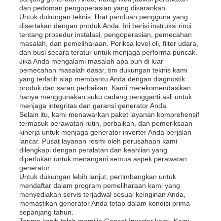
dan pedoman pengoperasian yang disarankan.
Untuk dukungan teknis, lihat panduan pengguna yang
disertakan dengan produk Anda. Ini berisi instruksi rinci
tentang prosedur instalasi, pengoperasian, pemecahan
masalah, dan pemeliharaan. Periksa level oli, filter udara,
dan busi secara teratur untuk menjaga performa puncak.
Jika Anda mengalami masalah apa pun di luar
pemecahan masalah dasar, tim dukungan teknis kami
yang terlatih siap membantu Anda dengan diagnostik
produk dan saran perbaikan. Kami merekomendasikan
hanya menggunakan suku cadang pengganti asli untuk
menjaga integritas dan garansi generator Anda.
Selain itu, kami menawarkan paket layanan komprehensif
termasuk perawatan rutin, perbaikan, dan pemeriksaan
kinerja untuk menjaga generator inverter Anda berjalan
lancar. Pusat layanan resmi oleh perusahaan kami
dilengkapi dengan peralatan dan keahlian yang
diperlukan untuk menangani semua aspek perawatan
generator.
Untuk dukungan lebih lanjut, pertimbangkan untuk
mendaftar dalam program pemeliharaan kami yang
menyediakan servis terjadwal sesuai keinginan Anda,
memastikan generator Anda tetap dalam kondisi prima
sepanjang tahun.
Terima kasih telah memilih Genset Inverter kami. Kami