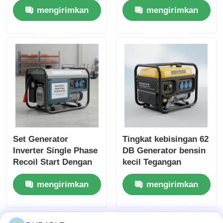
mengirimkan
mengirimkan
Charger DC5V1A
tempat kerja di luar
Sumber energi untuk
ruangan dan
permintaan
permintaan
cadangan darurat
cadangan listrik
darurat
Set Generator
Tingkat kebisingan 62
Inverter Single Phase
DB Generator bensin
Recoil Start Dengan
kecil Tegangan
Tingkat Kebisingan
nominal 120 240 V
mengirimkan
mengirimkan
62 DB Ideal untuk
Sumber energi untuk
Konstruksi dan Daya
acara luar ruangan
permintaan
permintaan
Darurat
dan situasi darurat