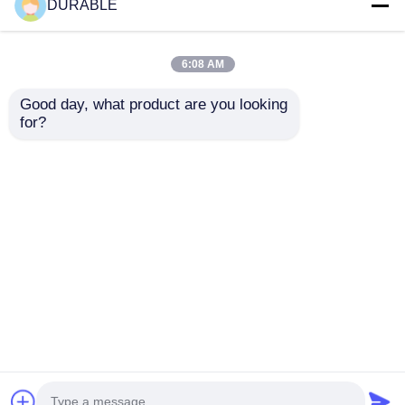
DURABLE
6:08 AM
Good day, what product are you looking 
for?
Set Generator
43.5×35.8 Mm Bor
Inverter Noiselevel 62
Stroke Gasoline
DB Menyediakan
Generator 62 DB
Waktu Pengoperasian
Noiselevel Low Noise
mengirimkan
mengirimkan
8,1 Jam pada Beban
Emission Engine
Penuh dan Output DC
untuk lingkungan
permintaan
permintaan
Catu Daya DC12V 5A
kerja yang nyaman
untuk Aplikasi Seluler
Rumah
Tentang kita
Hubungi kami
Desktop Site
Sitemap
Kebijakan Privasi
Kualitas
genset diesel
Pabrik cina.Copyright ©
2026 WUXI DURABLE POWER TECHNOLOGY