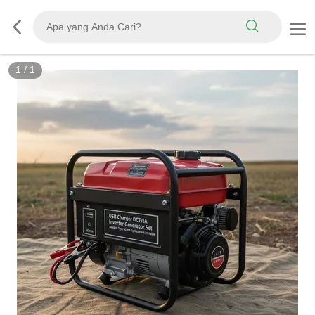
1
/
1