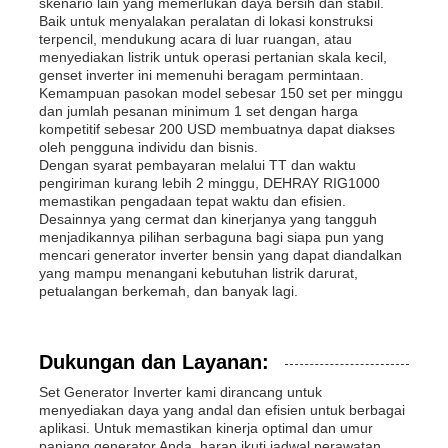
skenario lain yang memerlukan daya bersih dan stabil.
Baik untuk menyalakan peralatan di lokasi konstruksi
terpencil, mendukung acara di luar ruangan, atau
menyediakan listrik untuk operasi pertanian skala kecil,
genset inverter ini memenuhi beragam permintaan.
Kemampuan pasokan model sebesar 150 set per minggu
dan jumlah pesanan minimum 1 set dengan harga
kompetitif sebesar 200 USD membuatnya dapat diakses
oleh pengguna individu dan bisnis.
Dengan syarat pembayaran melalui TT dan waktu
pengiriman kurang lebih 2 minggu, DEHRAY RIG1000
memastikan pengadaan tepat waktu dan efisien.
Desainnya yang cermat dan kinerjanya yang tangguh
menjadikannya pilihan serbaguna bagi siapa pun yang
mencari generator inverter bensin yang dapat diandalkan
yang mampu menangani kebutuhan listrik darurat,
petualangan berkemah, dan banyak lagi.
Dukungan dan Layanan:
Set Generator Inverter kami dirancang untuk
menyediakan daya yang andal dan efisien untuk berbagai
aplikasi. Untuk memastikan kinerja optimal dan umur
panjang generator Anda, harap ikuti jadwal perawatan