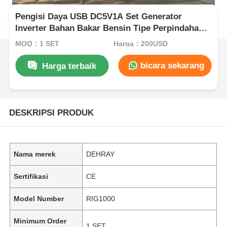
Pengisi Daya USB DC5V1A Set Generator
Inverter Bahan Bakar Bensin Tipe Perpindahan
53.2ML Portabel dan Daya untuk Operasi
MOQ：1 SET
Harga：200USD
Lapangan
bicara sekarang
Harga terbaik
DESKRIPSI PRODUK
Nama merek
DEHRAY
Sertifikasi
CE
Model Number
RIG1000
Minimum Order
1 SET