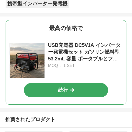
携帯型インバーター発電機
最高の価格で
USB充電器 DC5V1A インバータ
ー発電機セット ガソリン燃料型
53.2mL 容量 ポータブルとフィ
ールド操作のための電力
MOQ： 1 SET
続行
推薦されたプロダクト