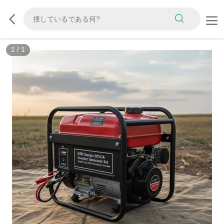
1
/
1