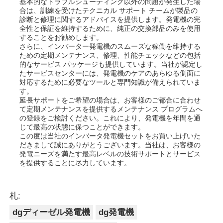
基本的なトラブルシューティング以外の問題が発生した場
合は、訓練を受けたテクニカル サポート チームが製品の
診断と修理に関するアドバイスを提供します。発電機の完
全性と保証を維持するために、純正の交換部品のみを使用
することをお勧めします。
さらに、インバーター発電機のスムーズな稼働を維持する
ための定期メンテナンス、修理、性能チェックなどの包括
的なサービス パッケージも提供しています。当社が認定し
たサービスセンターには、発電機のケアのあらゆる側面に
対応するために必要なツールと専門知識が備えられていま
す。
延長サポートをご希望の場合は、お客様のご都合に合わせ
て定期メンテナンスを提供するメンテナンス プログラムへ
の登録をご検討ください。これにより、発電機を年間を通
じて最高の状態に保つことができます。
この度は当社のインバータ発電機セットをお買い上げいた
だきまして誠にありがとうございます。当社は、お客様の
発電ニーズを満たす最高レベルの技術サポートとサービス
を提供することに尽力しています。
札:
dgディーゼル発電機
dg発電機