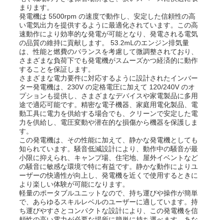
まります。
発電機は 5500rpm の速度で動作し、安定した信頼性の高
い電気出力を提供するように最適化されています。この高
企業情報
速動作により効率的な発電が可能となり、発電される電気
の品質の維持に貢献します。 53.2mLのエンジン排気量
は、性能と燃費のバランスを考慮して微調整されており、
会社案内
さまざまな負荷下でも発電機がスムーズかつ経済的に動作
することを保証します。
さまざまな電力要件に対応するように設計されたインバー
ター発電機は、230V の定格電圧に加えて 120/240V のオ
品質管理
プションも提供し、さまざまなデバイスや家電製品に多用
途で適応可能です。精密な電子機器、家庭用電化製品、電
動工具に電力を供給する場合でも、クリーンで安定した電
お問い合わせ
力を供給し、電圧変動や潜在的な損傷から機器を保護しま
す。
この発電機は、その性能に加えて、静かな発電機としても
知られています。騒音低減設計により、動作中の騒音が最
ニュース
小限に抑えられ、キャンプ場、住宅地、屋外イベントなど
の騒音に敏感な環境で特に有益です。静かな動作によりユ
ーザーの快適性が向上し、発電機を近くで使用するときに
すべての場合
より楽しい体験が可能になります。
軽量のポータブルユニットなので、持ち運びや操作が簡単
で、あらゆるスキルレベルのユーザーに適しています。持
ち運びやすさとコンパクトな設計により、この発電機を信
見積依頼
頼性の高い電力が必要な場所に簡単に持ち運べます。あな