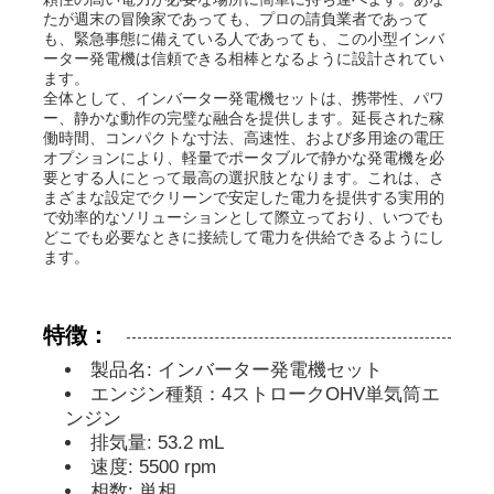
たが週末の冒険家であっても、プロの請負業者であって
も、緊急事態に備えている人であっても、この小型インバ
ディーゼル発電機セット
ーター発電機は信頼できる相棒となるように設計されてい
ます。
全体として、インバーター発電機セットは、携帯性、パワ
ー、静かな動作の完璧な融合を提供します。延長された稼
ガソリン発電機セット
働時間、コンパクトな寸法、高速性、および多用途の電圧
オプションにより、軽量でポータブルで静かな発電機を必
要とする人にとって最高の選択肢となります。これは、さ
インバーター発電機セット
まざまな設定でクリーンで安定した電力を提供する実用的
で効率的なソリューションとして際立っており、いつでも
どこでも必要なときに接続して電力を供給できるようにし
ます。
ポータブル発電機セット
特徴：
産業用発電機セット
製品名: インバーター発電機セット
エンジン種類：4ストロークOHV単気筒エ
デジタル発電機セット
ンジン
排気量: 53.2 mL
速度: 5500 rpm
オープンフレームジェネレーター
相数: 単相