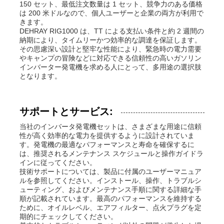
150 セット、最低注文数量は 1 セット、競争力のある価格
は 200 米ドルなので、個人ユーザーと企業の両方が利用で
きます。
DEHRAY RIG1000 は、TT による支払い条件と約 2 週間の
納期により、タイムリーかつ効率的な調達を保証します。
その思慮深い設計と堅牢な性能により、緊急時の電力需要
やキャンプの冒険などに対応できる信頼性の高いガソリン
インバーター発電機を求める人にとって、多用途の選択肢
となります。
サポートとサービス:
当社のインバータ発電機セットは、さまざまな用途に信頼
性が高く効率的な電力を提供するように設計されていま
す。発電機の最適なパフォーマンスと寿命を確保するに
は、推奨されるメンテナンス スケジュールと操作ガイドラ
インに従ってください。
技術サポートについては、製品に付属のユーザーマニュア
ルを参照してください。インストール、操作、トラブルシ
ューティング、およびメンテナンス手順に関する詳細な手
順が記載されています。最高のパフォーマンスを維持する
ために、オイルレベル、エアフィルター、点火プラグを定
期的にチェックしてください。