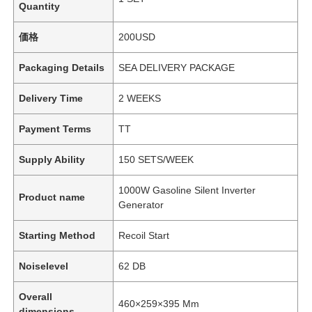
Quantity
価格
200USD
Packaging Details
SEA DELIVERY PACKAGE
Delivery Time
2 WEEKS
Payment Terms
TT
Supply Ability
150 SETS/WEEK
1000W Gasoline Silent Inverter
Product name
Generator
Starting Method
Recoil Start
Noiselevel
62 DB
Overall
460×259×395 Mm
dimensions