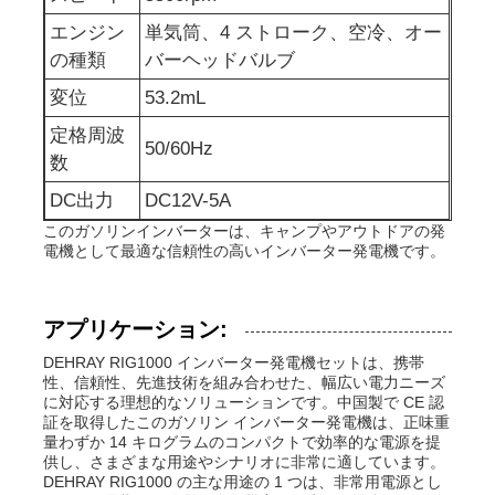
エンジン
単気筒、4 ストローク、空冷、オー
排水水ポンプ
の種類
バーヘッドバルブ
変位
53.2mL
定格周波
50/60Hz
数
DC出力
DC12V-5A
このガソリンインバーターは、キャンプやアウトドアの発
電機として最適な信頼性の高いインバーター発電機です。
アプリケーション:
DEHRAY RIG1000 インバーター発電機セットは、携帯
性、信頼性、先進技術を組み合わせた、幅広い電力ニーズ
に対応する理想的なソリューションです。中国製で CE 認
証を取得したこのガソリン インバーター発電機は、正味重
量わずか 14 キログラムのコンパクトで効率的な電源を提
供し、さまざまな用途やシナリオに非常に適しています。
DEHRAY RIG1000 の主な用途の 1 つは、非常用電源とし