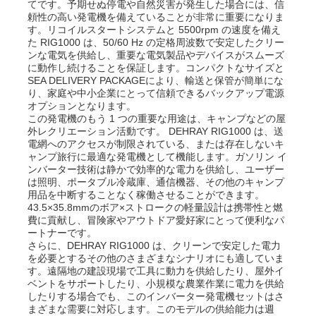
てです。予期せぬ停電や自然災害が発生した場合には、信
頼性の高い発電機を備えていることが非常に重要になりま
す。リコイルスタートシステムと 5500rpm の速度を備え
た RIG1000 は、50/60 Hz の定格周波数で安定したクリー
ンな電気を供給し、重要な電気製品やデバイスがスムーズ
に動作し続けることを保証します。コンパクトなサイズと
SEA DELIVERY PACKAGEにより、輸送と保管が簡単にな
り、家庭や中小企業にとって信頼できるバックアップ電源
オプションとなります。
この発電機のもう 1 つの重要な用途は、キャンプなどの屋
外レクリエーション活動です。 DEHRAY RIG1000 は、送
電網へのアクセスが制限されている、または存在しないキ
ャンプ旅行に最適な発電機として機能します。ガソリン イ
ンバーター技術は静かで効率的な電力を供給し、ユーザー
は照明、ポータブル冷蔵庫、通信機器、その他のキャンプ
用品を中断することなく稼働させることができます。
43.5×35.8mmのボア×ストロークの軽量設計は携帯性と燃
費に貢献し、冒険家やアウトドア愛好家にとって便利なパ
ートナーです。
さらに、DEHRAY RIG1000 は、クリーンで安定した電力
を必要とするその他のさまざまなシナリオにも適していま
す。遠隔地の建設現場で工具に動力を供給したり、屋外イ
ベントをサポートしたり、小規模な農業作業に電力を供給
したりする場合でも、このインバーター発電機セットはさ
まざまな需要に対応します。このモデルの供給能力は週