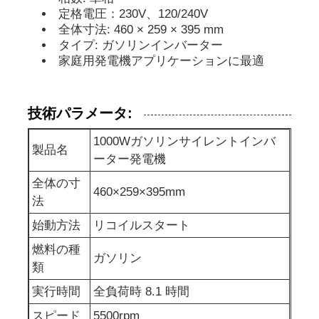
定格電圧：230V、120/240V
全体寸法: 460 × 259 × 395 mm
防音の発電機セット
タイプ: ガソリンインバーター
家庭用発電機アプリケーションに最適
家の使用発電機
技術パラメータ:
おおいの発電機セット
1000Wガソリンサイレントインバ
製品名
ーター発電機
低騒音発電機
全体の寸
460×259×395mm
法
発電機の維持
始動方法
リコイルスタート
燃料の種
ガソリン
溶接発電機セット
類
実行時間
全負荷時 8.1 時間
発電機のディーゼル機関
スピード
5500rpm