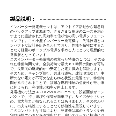
製品説明：
インバーター発電機セットは、アウトドア活動から緊急時
のバックアップ電源まで、さまざまな用途のニーズを満た
すように設計された高効率で信頼性の高い電源ソリューシ
ョンです。この小型インバーター発電機は、先進技術とコ
ンパクトな設計を組み合わせており、性能を犠牲にするこ
となく軽量のポータブル電源を求める人にとって理想的な
選択肢となっています。
このインバーター発電機の際立った特徴の 1 つは、その優
れた稼働時間です。全負荷時で最大 8.1 時間の動作が可能
で、長期間の継続的かつ安定した電力供給を保証します。
そのため、キャンプ旅行、共連れ運転、建設現場など、中
断のない電力が不可欠なあらゆる状況に最適です。稼働時
ホーム
間が延長されることで、頻繁な燃料補給の必要性が最小限
に抑えられ、利便性と効率が向上します。
発電機の寸法は 460 × 259 × 395 mm で、設置面積がコン
パクトで、持ち運びや保管が簡単です。サイズが小さいた
製品
め、電力能力が損なわれることはありません。その代わり
に、出力を犠牲にすることなく移植性を重視しています。
このコンパクトな寸法により、発電機は車のトランクや自
ビデオ
宅や職場の小さな保管場所など、狭いスペースに快適に収