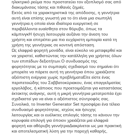
ηλεκτρικό ρεύμα που προστατεύει τον εξοπλισμό σας από
διακυμάνσεις τάσης και πιθανές ζημιές.
Εκτός από τα χαρακτηριστικά της απόδοσης, η γεννήτρια
σετ γεννητριών ντίζελ
αυτή είναι επίσης γνωστή για το ότι είναι μια σιωπηλή
γεννήτρια.η οποία είναι ιδιαίτερα ευεργετική σε
περιβάλλοντα ευαίσθητα στον θόρυβο, όπως τα
κάμπινγκΗ ήσυχη λειτουργία αυξάνει την άνεση του
σύνολο γεννήτριας βενζίνης
χρήστη και επιτρέπει μια πιο ευχάριστη εμπειρία κατά τη
χρήση της γεννήτριας σε κοντινή απόσταση.
Ως ελαφριά φορητή μονάδα, είναι εύκολο να μεταφερθεί και
Σετ Γεννήτριας Inverter
να χειριστεί, καθιστώντας την κατάλληλη για χρήστες όλων
των επιπέδων δεξιοτήτων.Ο συνδυασμός της
φορητότητας με το συμπαγές σχεδιασμό του σημαίνει ότι
μπορείτε να πάρετε αυτή τη γεννήτρια όπου χρειάζεστε
Φορητό σύνολο γεννήτριας
αξιόπιστη ενέργεια χωρίς προβλήματαΕίτε είστε ένας
περιπετειώδης του Σαββατοκύριακου, ένας επαγγελματίας
εργολάβος, ή κάποιος που προετοιμάζεται για καταστάσεις
Σετ βιομηχανικής γεννήτριας
έκτακτης ανάγκης, αυτή η μικρή γεννήτρια μετατροπέα έχει
σχεδιαστεί για να είναι ο αξιόπιστος σύντροφός σας.
Συνολικά, το Inverter Generator Set προσφέρει ένα τέλειο
συνδυασμό φορητότητας, ισχύος και ήσυχης
Σετ ψηφιακής γεννήτριας
λειτουργίας.και οι ευέλικτες επιλογές τάσης το κάνουν την
κορυφαία επιλογή για όποιον χρειάζεται μια ελαφριά
φορητή και αθόρυβη γεννήτριαΔιακρίνεται ως μια πρακτική
Δημιουργός ανοιχτού πλαισίου
και αποτελεσματική λύση για την παροχή καθαρής,