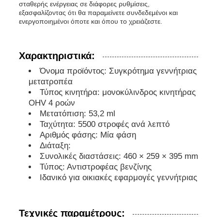
σταθερής ενέργειας σε διάφορες ρυθμίσεις,
εξασφαλίζοντας ότι θα παραμείνετε συνδεδεμένοι και
ενεργοποιημένοι όποτε και όπου το χρειάζεστε.
soundproof σύνολο γεννητριών
γεννήτρια εγχώριας χρήσης
Χαρακτηριστικά:
Όνομα προϊόντος: Συγκρότημα γεννήτριας
μετατροπέα
Σύνολο γεννητριών θόλων
Τύπος κινητήρα: μονοκύλινδρος κινητήρας
OHV 4 ροών
Μετατόπιση: 53,2 ml
Γεννήτρια χαμηλού θορύβου
Ταχύτητα: 5500 στροφές ανά λεπτό
Αριθμός φάσης: Μία φάση
Διάταξη:
Συντήρηση Γεννητριών
Συνολικές διαστάσεις: 460 × 259 × 395 mm
Τύπος: Αντιστροφέας βενζίνης
Σετ γεννήτριας συγκόλλησης
Ιδανικό για οικιακές εφαρμογές γεννήτριας
μηχανή diesel γεννητριών
Τεχνικές παραμέτρους: