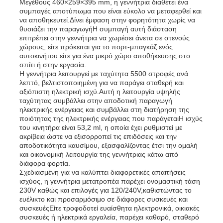
Μεγέθους 460×259×395 mm, η γεννήτρια διαθέτει ένα
συμπαγές αποτύπωμα που είναι εύκολο να μεταφερθεί και
να αποθηκευτεί.Δίνει έμφαση στην φορητότητα χωρίς να
Σχετικά με εμάς
θυσιάζει την παραγωγήΗ συμπαγή αυτή διάσταση
επιτρέπει στην γεννήτρια να χωρέσει άνετα σε στενούς
χώρους, είτε πρόκειται για το πορτ-μπαγκάζ ενός
αυτοκινήτου είτε για ένα μικρό χώρο αποθήκευσης στο
Γύρος εργοστασίων
σπίτι ή στην εργασία.
Η γεννήτρια λειτουργεί με ταχύτητα 5500 στροφές ανά
λεπτό, βελτιστοποιημένη για να παράγει σταθερή και
Ποιοτικός έλεγχος
αξιόπιστη ηλεκτρική ισχύ.Αυτή η λειτουργία υψηλής
ταχύτητας συμβάλλει στην αποδοτική παραγωγή
ηλεκτρικής ενέργειας και συμβάλλει στη διατήρηση της
ποιότητας της ηλεκτρικής ενέργειας που παράγεταιΗ ισχύς
επαφή
του κινητήρα είναι 53,2 ml, η οποία έχει ρυθμιστεί με
ακρίβεια ώστε να εξισορροπεί τις επιδόσεις και την
αποδοτικότητα καυσίμου, εξασφαλίζοντας έτσι την ομαλή
και οικονομική λειτουργία της γεννήτριας κάτω από
Νέα
διάφορα φορτία.
Σχεδιασμένη για να καλύπτει διαφορετικές απαιτήσεις
ισχύος, η γεννήτρια μετατροπέα παρέχει ονομαστική τάση
Όλες οι περιπτώσεις
230V καθώς και επιλογές για 120/240V,καθιστώντας το
ευέλικτο και προσαρμόσιμο σε διάφορες συσκευές και
συσκευέςΕίτε τροφοδοτεί ευαίσθητα ηλεκτρονικά, οικιακές
συσκευές ή ηλεκτρικά εργαλεία, παρέχει καθαρό, σταθερό
Ζητήστε ένα απόσπασμα