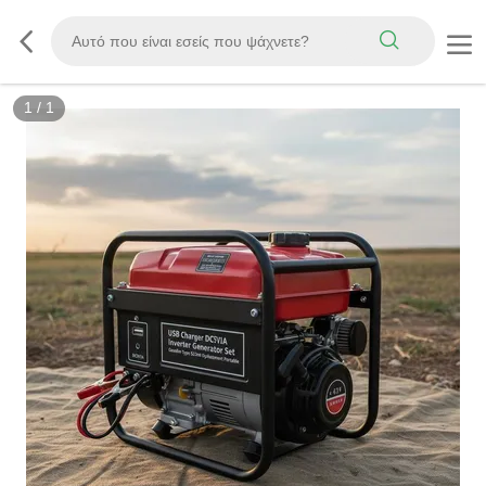
1
/
1