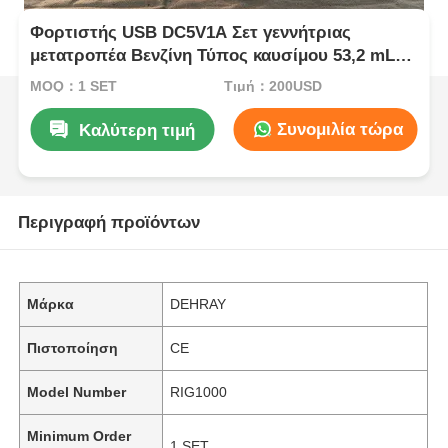
Φορτιστής USB DC5V1A Σετ γεννήτριας
μετατροπέα Βενζίνη Τύπος καυσίμου 53,2 mL
Μετατόπιση Φορητό και ισχύς για εργασίες
MOQ：1 SET
Τιμή：200USD
πεδίου
Συνομιλία τώρα
Καλύτερη τιμή
Περιγραφή προϊόντων
Μάρκα
DEHRAY
Πιστοποίηση
CE
Model Number
RIG1000
Minimum Order
1 SET