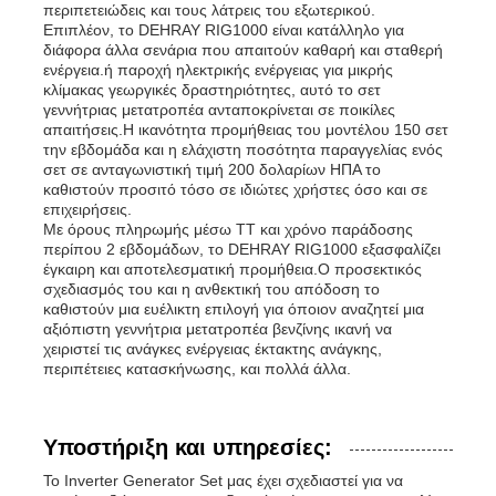
περιπετειώδεις και τους λάτρεις του εξωτερικού.
Επιπλέον, το DEHRAY RIG1000 είναι κατάλληλο για
διάφορα άλλα σενάρια που απαιτούν καθαρή και σταθερή
ενέργεια.ή παροχή ηλεκτρικής ενέργειας για μικρής
κλίμακας γεωργικές δραστηριότητες, αυτό το σετ
γεννήτριας μετατροπέα ανταποκρίνεται σε ποικίλες
απαιτήσεις.Η ικανότητα προμήθειας του μοντέλου 150 σετ
την εβδομάδα και η ελάχιστη ποσότητα παραγγελίας ενός
σετ σε ανταγωνιστική τιμή 200 δολαρίων ΗΠΑ το
καθιστούν προσιτό τόσο σε ιδιώτες χρήστες όσο και σε
επιχειρήσεις.
Με όρους πληρωμής μέσω TT και χρόνο παράδοσης
περίπου 2 εβδομάδων, το DEHRAY RIG1000 εξασφαλίζει
έγκαιρη και αποτελεσματική προμήθεια.Ο προσεκτικός
σχεδιασμός του και η ανθεκτική του απόδοση το
καθιστούν μια ευέλικτη επιλογή για όποιον αναζητεί μια
αξιόπιστη γεννήτρια μετατροπέα βενζίνης ικανή να
χειριστεί τις ανάγκες ενέργειας έκτακτης ανάγκης,
περιπέτειες κατασκήνωσης, και πολλά άλλα.
Υποστήριξη και υπηρεσίες:
Το Inverter Generator Set μας έχει σχεδιαστεί για να