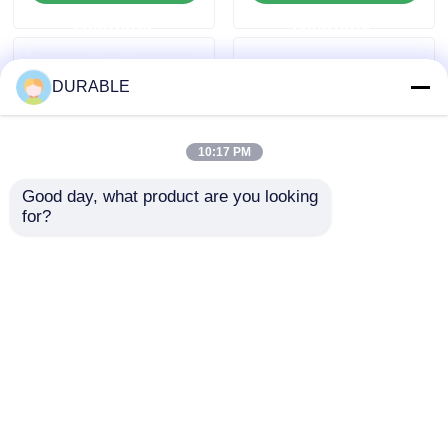
κατασκευές και
εκδηλώσεις
ερώτησης
ερώτησης
ενέργεια έκτακτης
εξωτερικού και
ανάγκης
καταστάσεις
έκτακτης ανάγκης
DURABLE
10:17 PM
Good day, what product are you looking 
for?
Συγκρότημα
43.5×35.8 mm
γεννήτριας
Generator βενζίνης
μετατροπέα 62 DB
62 DB Μηχανή
που παρέχει χρόνο
χαμηλής εκπομπής
Αποστολή
Αποστολή
λειτουργίας 8,1 ωρών
θορύβου για άνετο
με πλήρες φορτίο και
περιβάλλον εργασίας
ερώτησης
ερώτησης
DC εξόδου DC12V 5A
τροφοδοσία για
Αρχική Σελίδα
Περίπου εμείς
επαφή
Desktop Site
κινητές εφαρμογές
Sitemap
Πολιτική μυστικότητας