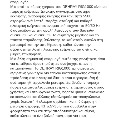
εφαρμογής.
Μια από τις κύριες χρήσεις του DEHRAY RIG1000 είναι ως
παροχή ενέργειας έκτακτης ανάγκης.με σύστημα
εκκίνησης ανάδρομης κίνησης και ταχύτητα 5500
στροφών ανά λεπτό, παρέχει σταθερή και καθαρή
ηλεκτρική ενέργεια σε ονομαστική συχνότητα 50/60 Hz,
διασφαλίζοντας την ομαλή λειτουργία των βασικών
συσκευών και συσκευών.Το συμπαγές μέγεθος και το
πακέτο παράδοσης θαλάσσης το καθιστούν εύκολο στη
μεταφορά και την αποθήκευση, καθιστώντας την
αξιόπιστη επιλογή ηλεκτρικής ενέργειας για σπίτια και
μικρές επιχειρήσεις.
Μια άλλη σημαντική εφαρμογή αυτής της γεννήτριας είναι
για υπαίθριες δραστηριότητες αναψυχής, όπως η
κατασκήνωση.Το DEHRAY RIG1000 χρησιμεύει ως
εξαιρετική γεννήτρια για ταξίδια κατασκήνωσης όπου η
πρόσβαση στο ηλεκτρικό δίκτυο είναι περιορισμένη ή
ανύπαρκτηΗ τεχνολογία μετατροπέα βενζίνης παρέχει
ήσυχη και αποτελεσματική ενέργεια, επιτρέποντας στους
χρήστες να λειτουργούν φώτα, φορητά ψυγεία, συσκευές
επικοινωνίας και άλλους εξοπλισμούς κατασκηνώσεως
χωρίς διακοπή.Η ελαφριά σχεδίαση και η διάτρηση ×
μέτρηση στροφής 43Το.5×35.8 mm συμβάλλει στην
φορητότητά του και στην αποδοτικότητα καυσίμου,
καθιστώντας το ένα βολικό σύντροφο για τους