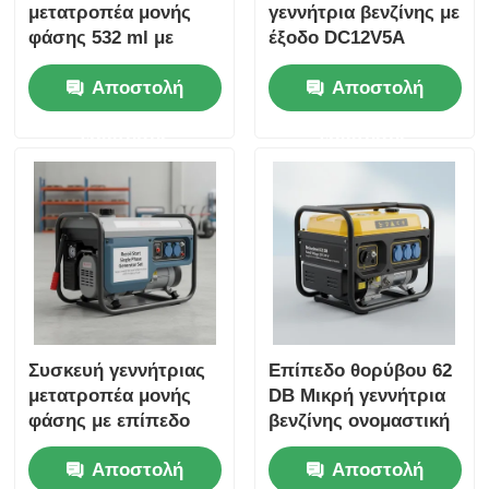
μετατροπέα μονής
γεννήτρια βενζίνης με
φάσης 532 ml με
έξοδο DC12V5A
φορτιστή USB
Ιδανική για
Αποστολή
Αποστολή
DC5V1A Πηγή
εξωτερικούς χώρους
ενέργειας για
εργασίας και
ερώτησης
ερώτησης
επείγουσα
επείγουσα
υποστήριξη
υποστήριξη
ενέργειας
Συσκευή γεννήτριας
Επίπεδο θορύβου 62
μετατροπέα μονής
DB Μικρή γεννήτρια
φάσης με επίπεδο
βενζίνης ονομαστική
θορύβου 62 DB
τάση 120 240 V Πηγή
Αποστολή
Αποστολή
Ιδανική για
ενέργειας για