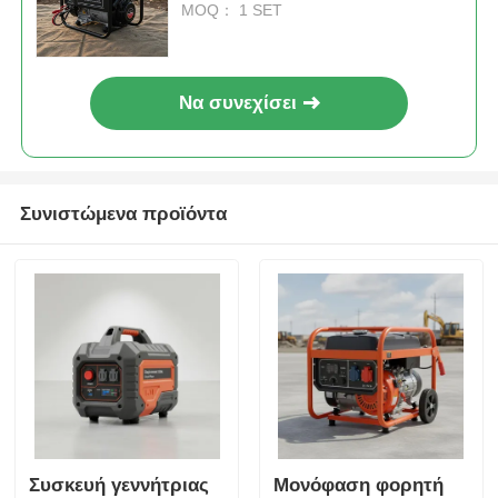
mL Μετατόπιση Φορητό και
MOQ： 1 SET
ισχύς για εργασίες πεδίου
Να συνεχίσει
Συνιστώμενα προϊόντα
Συσκευή γεννήτριας
Μονόφαση φορητή