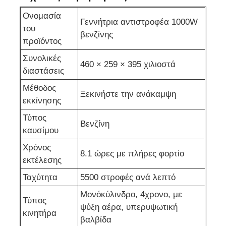
Ονομασία
Γεννήτρια αντιστροφέα 1000W
αντλία αποχέτευσης
του
βενζίνης
προϊόντος
Συνολικές
460 × 259 × 395 χιλιοστά
διαστάσεις
Μέθοδος
Ξεκινήστε την ανάκαμψη
εκκίνησης
Τύπος
Βενζίνη
καυσίμου
Χρόνος
8.1 ώρες με πλήρες φορτίο
εκτέλεσης
Ταχύτητα
5500 στροφές ανά λεπτό
Μονόκύλινδρο, 4χρονο, με
Τύπος
ψύξη αέρα, υπερυψωτική
κινητήρα
βαλβίδα