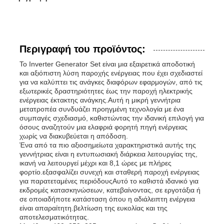
Περιγραφή του προϊόντος:
Το Inverter Generator Set είναι μια εξαιρετικά αποδοτική
και αξιόπιστη λύση παροχής ενέργειας που έχει σχεδιαστεί
για να καλύπτει τις ανάγκες διαφόρων εφαρμογών, από τις
εξωτερικές δραστηριότητες έως την παροχή ηλεκτρικής
ενέργειας έκτακτης ανάγκης.Αυτή η μικρή γεννήτρια
μετατροπέα συνδυάζει προηγμένη τεχνολογία με ένα
συμπαγές σχεδιασμό, καθιστώντας την ιδανική επιλογή για
όσους αναζητούν μια ελαφριά φορητή πηγή ενέργειας
χωρίς να διακυβεύεται η απόδοση.
Ένα από τα πιο αξιοσημείωτα χαρακτηριστικά αυτής της
γεννήτριας είναι η εντυπωσιακή διάρκεια λειτουργίας της,
Αρχική Σελίδα
ικανή να λειτουργεί μέχρι και 8,1 ώρες με πλήρες
φορτίο.εξασφαλίζει συνεχή και σταθερή παροχή ενέργειας
για παρατεταμένες περιόδουςΑυτό το καθιστά ιδανικό για
Προϊόντα
εκδρομές κατασκηνώσεων, κατεβαίνοντας, σε εργοτάξια ή
σε οποιαδήποτε κατάσταση όπου η αδιάλειπτη ενέργεια
είναι απαραίτητη.βελτίωση της ευκολίας και της
αποτελεσματικότητας.
Βίντεο