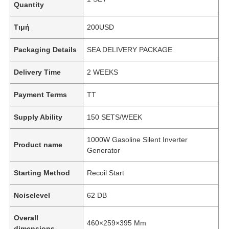
Quantity
Τιμή
200USD
Packaging Details
SEA DELIVERY PACKAGE
Delivery Time
2 WEEKS
Payment Terms
TT
Supply Ability
150 SETS/WEEK
1000W Gasoline Silent Inverter
Product name
Generator
Starting Method
Recoil Start
Noiselevel
62 DB
Overall
460×259×395 Mm
dimensions