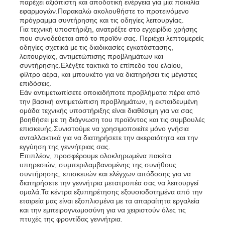
παρέχει αξιόπιστη και αποδοτική ενέργεια για μια ποικιλία
εφαρμογών.Παρακαλώ ακολουθήστε το προτεινόμενο
πρόγραμμα συντήρησης και τις οδηγίες λειτουργίας.
Για τεχνική υποστήριξη, ανατρέξτε στο εγχειρίδιο χρήσης
που συνοδεύεται από το προϊόν σας. Περιέχει λεπτομερείς
οδηγίες σχετικά με τις διαδικασίες εγκατάστασης,
λειτουργίας, αντιμετώπισης προβλημάτων και
συντήρησης.Ελέγξτε τακτικά το επίπεδο του ελαίου,
φίλτρο αέρα, και μπουκέτο για να διατηρήσει τις μέγιστες
επιδόσεις.
Εάν αντιμετωπίσετε οποιαδήποτε προβλήματα πέρα από
την βασική αντιμετώπιση προβλημάτων, η εκπαιδευμένη
ομάδα τεχνικής υποστήριξης είναι διαθέσιμη για να σας
βοηθήσει με τη διάγνωση του προϊόντος και τις συμβουλές
επισκευής.Συνιστούμε να χρησιμοποιείτε μόνο γνήσια
ανταλλακτικά για να διατηρήσετε την ακεραιότητα και την
εγγύηση της γεννήτριας σας.
Επιπλέον, προσφέρουμε ολοκληρωμένα πακέτα
υπηρεσιών, συμπεριλαμβανομένης της συνήθους
συντήρησης, επισκευών και ελέγχων απόδοσης για να
διατηρήσετε την γεννήτρια μετατροπέα σας να λειτουργεί
ομαλά.Τα κέντρα εξυπηρέτησης εξουσιοδοτημένα από την
εταιρεία μας είναι εξοπλισμένα με τα απαραίτητα εργαλεία
και την εμπειρογνωμοσύνη για να χειριστούν όλες τις
πτυχές της φροντίδας γεννήτρια.