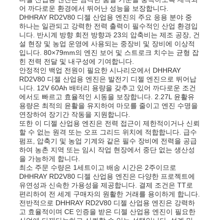
어 까다로운 환경에서 뛰어난 성능을 보장합니다.
DHHRAY RD2V80 디젤 산업용 엔진의 주요 응용 분야 중
하수 펌프
하나는 일관되고 강력한 전력 출력이 필수적인 산업 환경입
니다. 반시계 방향 회전 방향과 23의 압축비는 제조 공장, 건
설 현장 및 농업 운영에 사용되는 중장비 및 장비에 이상적
입니다. 80×79mm의 엔진 보어 및 스트로크 치수는 균형 잡
힌 전력 전달 및 내구성에 기여합니다.
안정적인 백업 전원이 필요한 시나리오에서 DHHRAY
RD2V80 디젤 산업용 엔진은 발전기 디젤 엔진으로 뛰어납
니다. 12V 60Ah 배터리 용량을 갖추고 있어 까다로운 조건
에서도 빠르고 효율적인 시동을 보장합니다. 2.27L 윤활유
용량은 최적의 윤활을 유지하여 마모를 줄이고 엔진 수명을
연장하여 장기간 작동을 지원합니다.
또한 이 디젤 산업용 엔진은 전력 접근이 제한적이거나 신뢰
할 수 없는 원격 또는 오프 그리드 위치에 적합합니다. 급수
펌프, 압축기 및 농업 기계와 같은 필수 장비에 전력을 공급
하여 농촌 지역 또는 임시 작업 현장에서 중단 없는 생산성
을 가능하게 합니다.
최소 주문 수량은 1세트이고 배송 시간은 2주이므로
DHHRAY RD2V80 디젤 산업용 엔진은 다양한 프로젝트에
유연성과 신속한 가용성을 제공합니다. 결제 조건은 TT로
편리하여 전 세계 구매자의 원활한 거래를 용이하게 합니다.
전반적으로 DHHRAY RD2V80 디젤 산업용 엔진은 강력하
고 효율적이며 CE 인증을 받은 디젤 산업용 엔진이 필요한