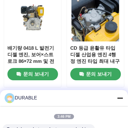
배기량 0418 L 발전기
CD 등급 윤활유 타입
디젤 엔진, 보어×스트
디젤 산업용 엔진 4행
로크 86×72 mm 및 전
정 엔진 타입 최대 내구
체 치수 420×440×495
성과 성능을 위해 설계
문의 보내기
문의 보내기
mm, 성능을 위해 설계
됨
DURABLE
3:46 PM