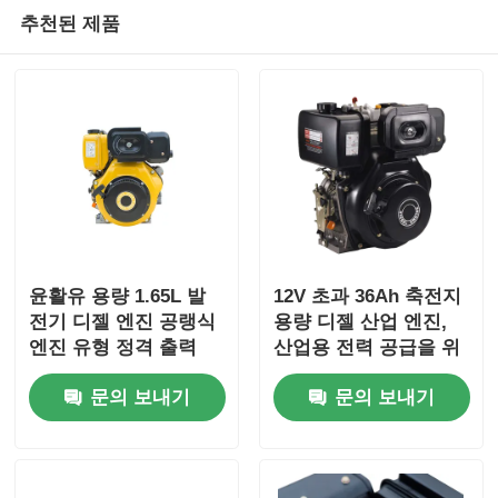
추천된 제품
윤활유 용량 1.65L 발
12V 초과 36Ah 축전지
전기 디젤 엔진 공랭식
용량 디젤 산업 엔진,
엔진 유형 정격 출력
산업용 전력 공급을 위
6KW 고부하 전력 발전
한 전체 치수
문의 보내기
문의 보내기
기 엔진
420×440×495 mm