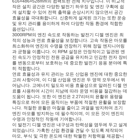
616×486×528mm의 컴팩트한 전체 치수입니다. 이 비교적
작은 설치 공간은 다양한 발전기 하우징 및 엔진 구획에 쉽
게 설치할 수 있어 전력 출력을 손상시키지 않으면서 공간
효율성을 극대화합니다. 신중하게 설계된 크기는 또한 운송
및 유지 관리를 용이하게 하여 다양한 작동 환경에 적합한
옵션입니다.
3000RPM의 엔진 속도로 작동하는 발전기 디젤 엔진은 최
적의 성능과 연료 효율성을 보장합니다. 고속 작동은 마모를
최소화하여 엔진의 수명을 연장하기 위해 정밀 엔지니어링
과 균형을 이룹니다. 이 RPM 설정은 안정적이고 일관된 엔
진 속도가 안정적인 전원 공급을 유지하고 민감한 전자 장비
를 변동으로부터 보호하는 데 중요한 발전기 응용 분야에 특
히 적합합니다.
연료 효율성과 유지 관리는 모든 산업용 엔진에 대한 중요한
고려 사항이며, 이 디젤 산업용 엔진은 두 영역 모두에서 뛰
어납니다. 고에너지 밀도와 비용 효율성으로 알려진 디젤 연
료를 사용하여 시간이 지남에 따라 운영 비용을 절감하는 데
도움이 됩니다. 또한 이 엔진은 2.27리터의 윤활유 용량을
홈
특징으로 하여 모든 움직이는 부품에 적절한 윤활을 보장합
니다. 적절한 윤활은 마찰을 줄이고 과열을 방지하며 조기
엔진 마모를 방지하는 데 필수적이며, 이 모든 것이 엔진의
제품 소개
수명과 안정적인 작동에 기여합니다.
이 발전기 디젤 엔진은 내구성과 탄력성을 염두에 두고 설계
되었습니다. 가혹한 산업 환경을 견딜 수 있도록 제작되어
마모, 부식 및 극한 온도에 대한 탁월한 저항력을 제공합니
동영상