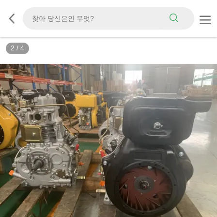
2
/
4