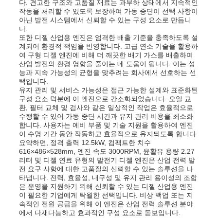
다. 견고한 구조와 고품질 재료는 과부하 상태에서 지속적인
작동을 처리할 수 있도록 보장하여 가동 중단이 선택 사항이
아닌 발전 시스템에서 신뢰할 수 있는 구성 요소로 만듭니
회사 소개
다.
또한 디젤 산업용 엔진은 엄격한 배출 기준을 충족하도록 설
계되어 환경적 책임을 반영합니다. 고급 연소 기술을 활용하
여 구형 디젤 엔진에 비해 더 깨끗한 배기 가스를 배출하여
공장 투어
산업 발전의 환경 영향을 줄이는 데 도움이 됩니다. 이는 성
능과 지속 가능성의 균형을 맞추려는 회사에서 선호하는 선
택입니다.
품질 관리
유지 관리 및 서비스 가능성은 접근 가능한 설계와 표준화된
구성 요소 덕분에 이 엔진으로 간소화되었습니다. 오일 교
환, 필터 교체 및 검사와 같은 일상적인 작업은 효율적으로
수행할 수 있어 가동 중단 시간과 유지 관리 비용을 최소화
연락처
합니다. 사용자는 예비 부품 및 기술 지원을 활용하여 엔진
이 수명 기간 동안 작동하고 효율적으로 유지되도록 합니다.
요약하면, 정격 출력 12.5kW, 컴팩트한 치수
뉴스
616×486×528mm, 엔진 속도 3000RPM, 윤활유 용량 2.27
리터 및 디젤 연료 유형의 발전기 디젤 엔진은 산업 전력 발
전 요구 사항에 대한 고품질의 신뢰할 수 있는 솔루션을 나
타냅니다. 전력, 효율성, 내구성 및 유지 관리 용이성의 조합
모든 케이스
은 운영을 지원하기 위해 신뢰할 수 있는 디젤 산업용 엔진
이 필요한 기업에게 탁월한 선택입니다. 비상 백업 또는 지
속적인 전원 공급을 위해 이 엔진은 산업 전력 솔루션 분야
견적 요청
에서 다재다능하고 효과적인 구성 요소로 돋보입니다.