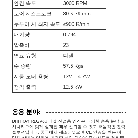
엔진 속도
3000 RPM
보어 × 스트로크
80 × 79 mm
발전기 세트에 방음 장치를 하세요
무부하 시 최저 속도
≤900 R/min
가정용 생성기
배기량
0.794 L
압축비
23
덮개 발전기 세트
연료 유형
디젤
순 중량
57.5 Kgs
저소음 발생기
시동 모터 용량
12V 1.4 kW
정격 출력
12.5 kW
발전기 유지보수
응용 분야:
용접 발전기 세트
DHHRAY RD2V80 디젤 산업용 엔진은 다양한 응용 분야 및
시나리오에 맞게 설계된 매우 신뢰할 수 있고 효율적인 전력
발전기 디젤 엔진
솔루션입니다. 중국에서 제조되었으며 CE 인증을 받은 이
디젤 산업용 엔진은 엄격한 품질 기준을 충족하도록 제작되