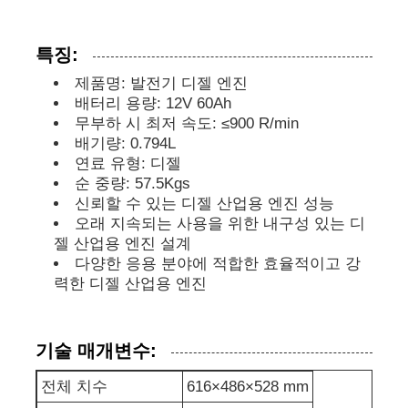
디젤 발전기 세트
특징:
제품명: 발전기 디젤 엔진
배터리 용량: 12V 60Ah
가솔린 발전기 세트
무부하 시 최저 속도: ≤900 R/min
배기량: 0.794L
연료 유형: 디젤
인버터 발전기 세트
순 중량: 57.5Kgs
신뢰할 수 있는 디젤 산업용 엔진 성능
휴대용 발전기 세트
오래 지속되는 사용을 위한 내구성 있는 디
젤 산업용 엔진 설계
다양한 응용 분야에 적합한 효율적이고 강
산업용 발전기 세트
력한 디젤 산업용 엔진
디지털 발전기 세트
기술 매개변수:
전체 치수
616×486×528 mm
오픈 프레임 생성기