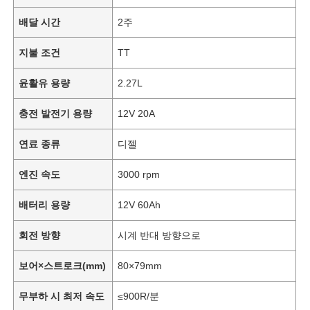
배달 시간
2주
지불 조건
TT
윤활유 용량
2.27L
충전 발전기 용량
12V 20A
연료 종류
디젤
엔진 속도
3000 rpm
배터리 용량
12V 60Ah
회전 방향
시계 반대 방향으로
보어×스트로크(mm)
80×79mm
무부하 시 최저 속도
≤900R/분