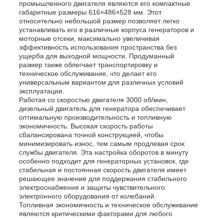
промышленного двигателя являются его компактные
габаритные размеры 616×486×528 мм. Этот
относительно небольшой размер позволяет легко
О Компании
устанавливать его в различные корпуса генераторов и
моторные отсеки, максимально увеличивая
эффективность использования пространства без
ущерба для выходной мощности. Продуманный
Наша фабрика
размер также облегчает транспортировку и
техническое обслуживание, что делает его
универсальным вариантом для различных условий
контроль качества
эксплуатации.
Работая со скоростью двигателя 3000 об/мин,
дизельный двигатель для генератора обеспечивает
оптимальную производительность и топливную
контактные данные
экономичность. Высокая скорость работы
сбалансирована точной конструкцией, чтобы
минимизировать износ, тем самым продлевая срок
Новости
службы двигателя. Эта настройка оборотов в минуту
особенно подходит для генераторных установок, где
стабильная и постоянная скорость двигателя имеет
решающее значение для поддержания стабильного
Все случаи
электроснабжения и защиты чувствительного
электронного оборудования от колебаний.
Топливная экономичность и техническое обслуживание
Отправить запрос
являются критическими факторами для любого