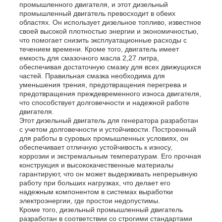
промышленного двигателя, и этот дизельный
промышленный двигатель превосходит в обеих
областях. Он использует дизельное топливо, известное
дизель-генераторная установка
своей высокой плотностью энергии и экономичностью,
что помогает снизить эксплуатационные расходы с
течением времени. Кроме того, двигатель имеет
бензиновый генератор
емкость для смазочного масла 2,27 литра,
обеспечивая достаточную смазку для всех движущихся
частей. Правильная смазка необходима для
уменьшения трения, предотвращения перегрева и
Инверторная генераторная установка
предотвращения преждевременного износа двигателя,
что способствует долговечности и надежной работе
двигателя.
Портативный генераторный набор
Этот дизельный двигатель для генератора разработан
с учетом долговечности и устойчивости. Построенный
для работы в суровых промышленных условиях, он
обеспечивает отличную устойчивость к износу,
Промышленная генераторная установка
коррозии и экстремальным температурам. Его прочная
конструкция и высококачественные материалы
гарантируют, что он может выдерживать непрерывную
Цифровая генераторная установка
работу при больших нагрузках, что делает его
надежным компонентом в системах выработки
электроэнергии, где простои недопустимы.
Кроме того, дизельный промышленный двигатель
Генератор открытых кадров
разработан в соответствии со строгими стандартами