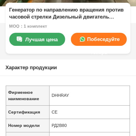
Генератор по направлению вращения против
часовой стрелки Дизельный двигатель
Номинальная мощность 12,5 КВт
MOQ：1 комплект
Соотношение сжатия 23 Мотор для генерации
энергии
Побеседуйте
Лучшая цена
теперь
Характер продукции
Фирменное
DHHRAY
наименование
Сертификация
CE
Номер модели
РД2В80