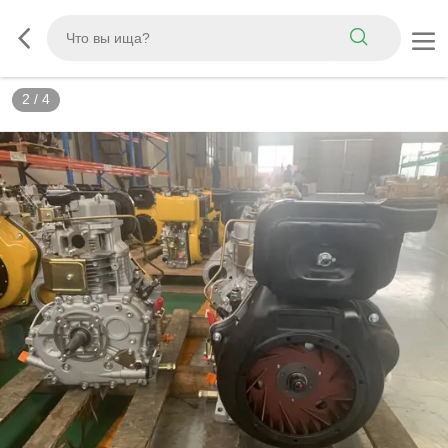
2
/
4