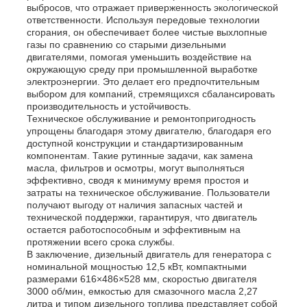
выбросов, что отражает приверженность экологической
ответственности. Используя передовые технологии
сгорания, он обеспечивает более чистые выхлопные
звукоизоляционный набор генератора
газы по сравнению со старыми дизельными
двигателями, помогая уменьшить воздействие на
окружающую среду при промышленной выработке
домашний генератор пользы
электроэнергии. Это делает его предпочтительным
выбором для компаний, стремящихся сбалансировать
производительность и устойчивость.
Техническое обслуживание и ремонтопригодность
Набор генератора сени
упрощены благодаря этому двигателю, благодаря его
доступной конструкции и стандартизированным
компонентам. Такие рутинные задачи, как замена
Генератор с низким уровнем шума
масла, фильтров и осмотры, могут выполняться
эффективно, сводя к минимуму время простоя и
затраты на техническое обслуживание. Пользователи
получают выгоду от наличия запасных частей и
Сохранение генератора
технической поддержки, гарантируя, что двигатель
остается работоспособным и эффективным на
протяжении всего срока службы.
Сварочный генератор
В заключение, дизельный двигатель для генератора с
номинальной мощностью 12,5 кВт, компактными
размерами 616×486×528 мм, скоростью двигателя
3000 об/мин, емкостью для смазочного масла 2,27
двигатель дизеля генератора
литра и типом дизельного топлива представляет собой