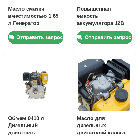
Масло смазки
Повышенная
вместимостью 1,65
емкость
л Генератор
аккумулятора 12В
Дизельный
36Ач Дизельный
Отправить запрос
Отправить запрос
двигатель
промышленный
Воздушно-
двигатель,
охлаждаемый
обеспечивающий
двигатель Тип
общие размеры
Номинальная
420×440×495 мм для
мощность 6 кВт
промышленной
Тяжелый генератор
мощности
энергии
Объем 0418 л
Масло для
Дизельный
дизельных
двигатель
двигателей класса
генератора,
CD, для