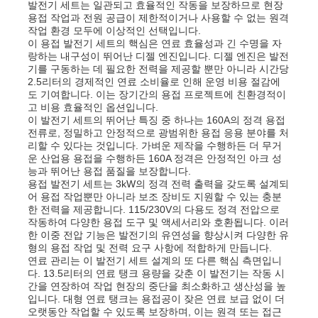
발전기 세트는 일관되고 효율적인 작동을 보장하므로 현장
용접 작업과 전원 공급이 제한적이거나 사용할 수 없는 원격
작업 환경 모두에 이상적인 선택입니다.
이 용접 발전기 세트의 핵심은 연료 효율성과 긴 수명을 자
랑하는 내구성이 뛰어난 디젤 엔진입니다. 디젤 엔진은 발전
기를 구동하는 데 필요한 전력을 제공할 뿐만 아니라 시간당
2.5리터의 경제적인 연료 소비율로 인해 운영 비용 절감에
도 기여합니다. 이는 장기간의 용접 프로젝트에 친환경적이
고 비용 효율적인 옵션입니다.
이 발전기 세트의 뛰어난 특징 중 하나는 160A의 정격 용접
전류로, 정밀하고 안정적으로 광범위한 용접 응용 분야를 처
리할 수 있다는 것입니다. 가벼운 제작을 수행하든 더 무거
운 산업용 용접을 수행하든 160A 정격은 안정적인 아크 성
능과 뛰어난 용접 품질을 보장합니다.
용접 발전기 세트는 3kW의 정격 전력 출력을 갖도록 설계되
어 용접 작업뿐만 아니라 보조 장비도 지원할 수 있는 충분
한 전력을 제공합니다. 115/230V의 다용도 정격 전압으로
작동하여 다양한 용접 도구 및 액세서리와 호환됩니다. 이러
홈
한 이중 전압 기능은 발전기의 유연성을 향상시켜 다양한 유
형의 용접 작업 및 전력 요구 사항에 적합하게 만듭니다.
연료 관리는 이 발전기 세트 설계의 또 다른 핵심 측면입니
제품 소개
다. 13.5리터의 연료 탱크 용량을 갖춘 이 발전기는 작동 시
간을 연장하여 작업 현장의 중단을 최소화하고 생산성을 높
입니다. 대형 연료 탱크는 용접공이 잦은 연료 보급 없이 더
오랫동안 작업할 수 있도록 보장하며, 이는 원격 또는 접근
동영상