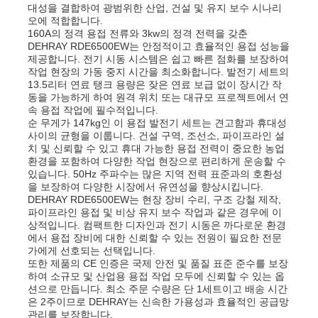
대성을 결합하여 광범위한 산업, 건설 및 유지 보수 시나리
오에 적합합니다.
하수 펌프
160A의 정격 용접 전류와 3kw의 정격 전력을 갖춘
DEHRAY RDE6500EW는 안정적이고 효율적인 용접 성능을
제공합니다. 전기 시동 시스템은 쉽고 빠른 점화를 보장하여
작업 현장의 가동 중지 시간을 최소화합니다. 발전기 세트의
13.5리터 연료 탱크 용량은 잦은 연료 보급 없이 장시간 작
동을 가능하게 하여 원격 위치 또는 대규모 프로젝트에서 연
속 용접 작업에 필수적입니다.
순 무게가 147kg인 이 용접 발전기 세트는 견고함과 휴대성
사이의 균형을 이룹니다. 건설 구역, 조선소, 파이프라인 설
치 및 신뢰할 수 있고 휴대 가능한 용접 전력이 중요한 농업
환경을 포함하여 다양한 작업 현장으로 편리하게 운송할 수
있습니다. 50Hz 주파수는 많은 지역 전력 표준과의 호환성
을 보장하여 다양한 시장에서 유연성을 향상시킵니다.
DEHRAY RDE6500EW는 현장 장비 수리, 구조 강철 제작,
파이프라인 용접 및 비상 유지 보수 작업과 같은 경우에 이
상적입니다. 컴팩트한 디자인과 전기 시동은 까다로운 환경
에서 용접 장비에 대한 신뢰할 수 있는 전원이 필요한 전문
가에게 선호되는 선택입니다.
또한 제품의 CE 인증은 국제 안전 및 품질 표준 준수를 보장
하여 소규모 및 산업용 용접 작업 모두에 신뢰할 수 있는 옵
션으로 만듭니다. 최소 주문 수량은 단 1세트이고 배송 시간
은 2주이므로 DEHRAY는 신속한 가용성과 효율적인 공급망
관리를 보장합니다.