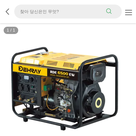
1
/
1