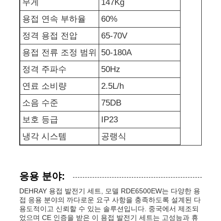
무게
147Kg
용접 연속 부하율
60%
발전기 세트에 방음 장치를 하세요
정격 용접 전압
65-70V
용접 전류 조정 범위
50-180A
가정용 생성기
정격 주파수
50Hz
연료 소비량
2.5L/h
덮개 발전기 세트
소음 수준
75DB
저소음 발생기
보호 등급
IP23
냉각 시스템
공랭식
발전기 유지보수
응용 분야:
용접 발전기 세트
DEHRAY 용접 발전기 세트, 모델 RDE6500EW는 다양한 용
접 응용 분야의 까다로운 요구 사항을 충족하도록 설계된 다
용도적이고 신뢰할 수 있는 솔루션입니다. 중국에서 제조되
발전기 디젤 엔진
었으며 CE 인증을 받은 이 용접 발전기 세트는 고성능과 휴