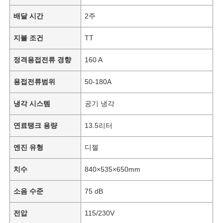
배달 시간
2주
지불 조건
TT
정격용접전류 경향
160 A
용접전류범위
50-180A
냉각 시스템
공기 냉각
연료탱크 용량
13.5리터
엔진 유형
디젤
치수
840×535×650mm
소음 수준
75 dB
전압
115/230V