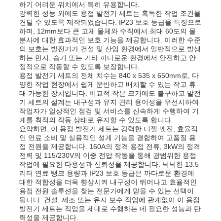
하기 어려운 위치에서 특히 유용합니다.
강력한 성능 외에도 용접 발전기 세트는 혹독한 작업 조건을
견딜 수 있도록 제작되었습니다. IP23 보호 등급을 특징으로
회사 소개
하며, 12mm보다 큰 고체 물체와 수직에서 최대 60도의 물
분사에 대한 효과적인 보호 기능을 제공합니다. 이러한 수준
의 보호는 발전기가 건설 및 산업 환경에서 일반적으로 발생
하는 먼지, 습기 또는 기타 까다로운 환경에서 안전하고 안
공장 투어
정적으로 작동할 수 있도록 보장합니다.
용접 발전기 세트의 전체 치수는 840 x 535 x 650mm로, 다
양한 작업 현장에서 쉽게 운반하고 배치할 수 있는 작고 휴
품질 관리
대 가능한 장치입니다. 비교적 작은 크기에도 불구하고 발전
기 세트의 설계는 내구성과 유지 관리 용이성을 우선시하여
작업자가 일상적인 점검 및 서비스를 신속하게 수행하여 기
계를 최적의 작동 상태로 유지할 수 있도록 합니다.
연락처
요약하면, 이 용접 발전기 세트는 강력한 디젤 엔진, 효율적
인 연료 소비 및 실용적인 설계 기능을 결합하여 고품질 용
접 전원을 제공합니다. 160A의 정격 용접 전류, 3kW의 정격
뉴스
전력 및 115/230V의 이중 전압 작동을 통해 광범위한 용접
작업에 필요한 다용성과 신뢰성을 제공합니다. 넉넉한 13.5
리터 연료 탱크 용량과 IP23 보호 등급은 까다로운 환경에
대한 적합성을 더욱 향상시켜 내구성이 뛰어나고 효율적인
모든 케이스
용접 전원 솔루션을 찾는 전문가에게 믿을 수 있는 선택이
됩니다. 건설, 제조 또는 유지 보수 작업에 관계없이 이 용접
발전기 세트는 작업을 제대로 수행하는 데 필요한 성능과 탄
견적 요청
력성을 제공합니다.