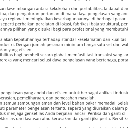
kan keseimbangan antara kekokohan dan portabilitas. Ia dapat dia
 pipa, dan pengaturan pertanian di mana daya pengelasan yang and
aya regional, meningkatkan keserbagunaannya di berbagai pasar.
erti perbaikan peralatan di lokasi, fabrikasi baja struktural, p
ikannya pilihan yang disukai bagi para profesional yang membutu
una akan kepatuhannya terhadap standar keselamatan dan kualitas 
n industri. Dengan jumlah pesanan minimum hanya satu set dan 
kan yang efisien.
litas bagi pembeli secara global, memfasilitasi transaksi yang l
reka yang mencari solusi daya pengelasan yang bertenaga, portabe
engelasan yang andal dan efisien untuk berbagai aplikasi industr
perasian, pemeliharaan, dan pemecahan masalah.
n semua sambungan aman dan level bahan bakar memadai. Selalu o
i parameter pengelasan tertentu seperti yang diuraikan dalam 
k menjaga genset las Anda berjalan lancar. Periksa dan ganti oli m
ktor las dari keausan atau kerusakan dan ganti jika perlu. Bersi