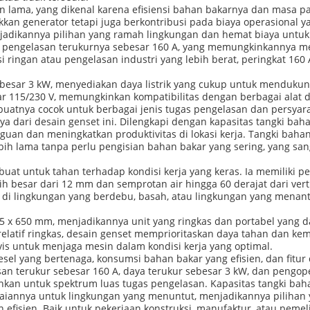
han lama, yang dikenal karena efisiensi bahan bakarnya dan masa p
an generator tetapi juga berkontribusi pada biaya operasional y
enjadikannya pilihan yang ramah lingkungan dan hemat biaya untu
arus pengelasan terukurnya sebesar 160 A, yang memungkinkannya 
i ringan atau pengelasan industri yang lebih berat, peringkat 160 
ebesar 3 kW, menyediakan daya listrik yang cukup untuk mendukun
ar 115/230 V, memungkinkan kompatibilitas dengan berbagai alat
mbuatnya cocok untuk berbagai jenis tugas pengelasan dan persyar
 dari desain genset ini. Dilengkapi dengan kapasitas tangki baha
uan dan meningkatkan produktivitas di lokasi kerja. Tangki bah
bih lama tanpa perlu pengisian bahan bakar yang sering, yang sanga
ibuat untuk tahan terhadap kondisi kerja yang keras. Ia memiliki 
ih besar dari 12 mm dan semprotan air hingga 60 derajat dari ver
 di lingkungan yang berdebu, basah, atau lingkungan yang menan
35 x 650 mm, menjadikannya unit yang ringkas dan portabel yang 
g relatif ringkas, desain genset memprioritaskan daya tahan dan
is untuk menjaga mesin dalam kondisi kerja yang optimal.
sel yang bertenaga, konsumsi bahan bakar yang efisien, dan fitu
san terukur sebesar 160 A, daya terukur sebesar 3 kW, dan pengop
kan untuk spektrum luas tugas pengelasan. Kapasitas tangki bahan
aiannya untuk lingkungan yang menuntut, menjadikannya pilihan y
efisien. Baik untuk pekerjaan konstruksi, manufaktur, atau pemel