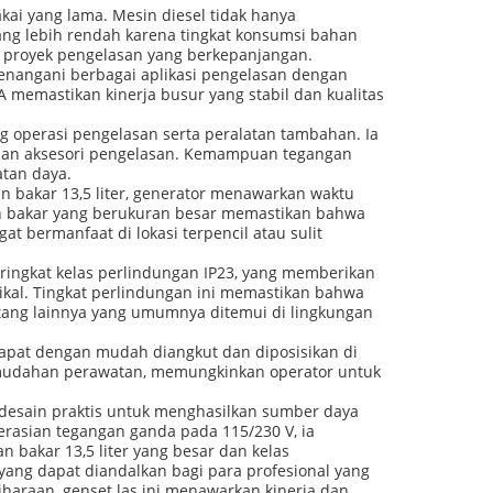
akai yang lama. Mesin diesel tidak hanya
ang lebih rendah karena tingkat konsumsi bahan
k proyek pengelasan yang berkepanjangan.
menangani berbagai aplikasi pengelasan dengan
A memastikan kinerja busur yang stabil dan kualitas
g operasi pengelasan serta peralatan tambahan. Ia
 dan aksesori pengelasan. Kemampuan tegangan
atan daya.
n bakar 13,5 liter, generator menawarkan waktu
an bakar yang berukuran besar memastikan bahwa
t bermanfaat di lokasi terpencil atau sulit
peringkat kelas perlindungan IP23, yang memberikan
tikal. Tingkat perlindungan ini memastikan bahwa
tang lainnya yang umumnya ditemui di lingkungan
dapat dengan mudah diangkut dan diposisikan di
 kemudahan perawatan, memungkinkan operator untuk
r desain praktis untuk menghasilkan sumber daya
erasian tegangan ganda pada 115/230 V, ia
 bakar 13,5 liter yang besar dan kelas
ang dapat diandalkan bagi para profesional yang
iharaan, genset las ini menawarkan kinerja dan