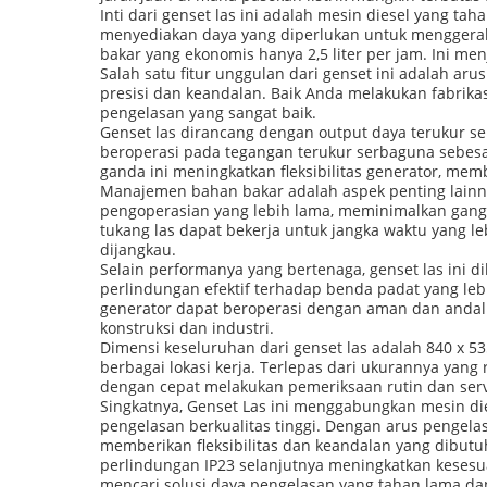
Inti dari genset las ini adalah mesin diesel yang ta
menyediakan daya yang diperlukan untuk menggerakk
bakar yang ekonomis hanya 2,5 liter per jam. Ini m
Salah satu fitur unggulan dari genset ini adalah 
presisi dan keandalan. Baik Anda melakukan fabrikas
pengelasan yang sangat baik.
Genset las dirancang dengan output daya terukur s
beroperasi pada tegangan terukur serbaguna sebes
ganda ini meningkatkan fleksibilitas generator, me
Manajemen bahan bakar adalah aspek penting lainnya
pengoperasian yang lebih lama, meminimalkan gangg
tukang las dapat bekerja untuk jangka waktu yang le
dijangkau.
Selain performanya yang bertenaga, genset las ini d
perlindungan efektif terhadap benda padat yang leb
generator dapat beroperasi dengan aman dan andal
konstruksi dan industri.
Dimensi keseluruhan dari genset las adalah 840 x 5
berbagai lokasi kerja. Terlepas dari ukurannya yan
dengan cepat melakukan pemeriksaan rutin dan serv
Singkatnya, Genset Las ini menggabungkan mesin die
pengelasan berkualitas tinggi. Dengan arus pengela
memberikan fleksibilitas dan keandalan yang dibutuh
perlindungan IP23 selanjutnya meningkatkan kesesu
mencari solusi daya pengelasan yang tahan lama dan 