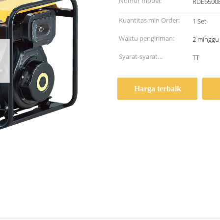
Nomor model:
RDE6500
Kuantitas min Order:
1 Set
Waktu pengiriman:
2 minggu
Syarat-syarat
TT
pembayaran:
Harga terbaik