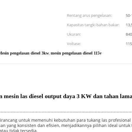
Rentang arus pengelasan:
50-
Kapasitas tangki bahan bakar:
13,
Ukuran:
840
Voltase:
115
,
Mesin pengelasan diesel 3kw
mesin pengelasan diesel 115v
n mesin las diesel output daya 3 KW dan tahan lama 
dirancang untuk memenuhi kebutuhan para tukang las profesional d
ian yang konsisten dan efisien, menjadikannya pilihan ideal untuk 
atau tidak tersedia.