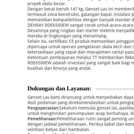
proyek skala besar.
Dengan berat bersih 147 kg, Genset Las ini memberi
termasuk zona konstruksi, galangan kapal, instalasi
memastikan kompatibilitas dengan banyak standar d
DEHRAY RDE6500EW sangat cocok untuk acara-acara sep
Desainnya yang ringkas dan starter elektrik menjad
mereka di lingkungan yang menantang.
Selain itu, sertifikasi CE produk memastikan pengg
dipercaya untuk operasi pengelasan skala kecil da
ketersediaan yang cepat dan manajemen rantai paso
Ketentuan pembayaran melalui TT memberikan fleksibi
RDE6500EW adalah investasi yang sangat baik bagi me
kualitas dan kinerja yang andal.
Dukungan dan Layanan:
Genset Las kami dirancang untuk menyediakan daya p
ikuti pedoman yang direkomendasikan untuk pengo
Pengoperasian:
Sebelum memulai genset las, pastika
untuk menghindari penumpukan asap berbahaya. Ikut
Pemeliharaan:
Pemeliharaan rutin sangat penting untu
dengan jadwal pemeliharaan. Periksa kabel dan kone
ventilasi bebas dari hambatan.