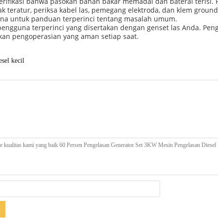
 verifikasi bahwa pasokan bahan bakar memadai dan baterai terisi
idak teratur, periksa kabel las, pemegang elektroda, dan klem grou
a untuk panduan terperinci tentang masalah umum.
 pengguna terperinci yang disertakan dengan genset las Anda. Pe
n pengoperasian yang aman setiap saat.
sel kecil