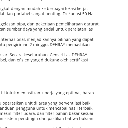
ngkut dengan mudah ke berbagai lokasi kerja,
al dan portabel sangat penting. Frekuensi 50 Hz
engelasan pipa, dan pekerjaan pemeliharaan darurat.
hkan sumber daya yang andal untuk peralatan las
internasional, menjadikannya pilihan yang dapat
waktu pengiriman 2 minggu, DEHRAY memastikan
ancar. Secara keseluruhan, Genset Las DEHRAY
l, dan efisien yang didukung oleh sertifikasi
i. Untuk memastikan kinerja yang optimal, harap
perasikan unit di area yang berventilasi baik
panduan pengguna untuk mencapai hasil terbaik.
esin, filter udara, dan filter bahan bakar sesuai
hkan sistem pendingin dan pastikan bahwa bukaan