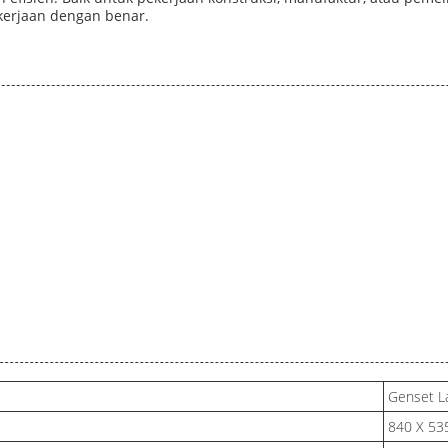
kerjaan dengan benar.
Genset L
840 X 53