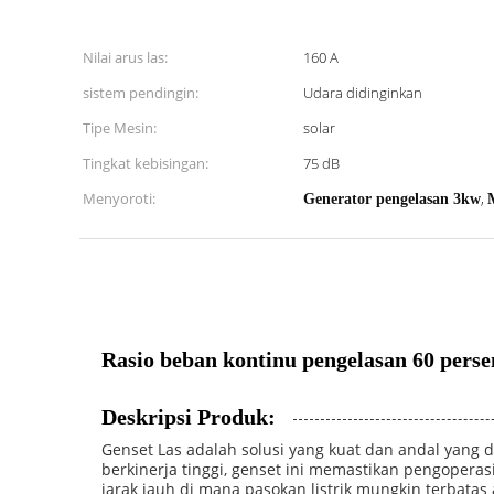
Nilai arus las:
160 A
sistem pendingin:
Udara didinginkan
Tipe Mesin:
solar
Tingkat kebisingan:
75 dB
Menyoroti:
,
Generator pengelasan 3kw
Rasio beban kontinu pengelasan 60 perse
Deskripsi Produk:
Genset Las adalah solusi yang kuat dan andal yang 
berkinerja tinggi, genset ini memastikan pengoperas
jarak jauh di mana pasokan listrik mungkin terbatas 