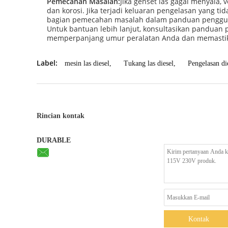
Pemecahan Masalah:
Jika genset las gagal menyala,
dan korosi. Jika terjadi keluaran pengelasan yang t
bagian pemecahan masalah dalam panduan penggun
Untuk bantuan lebih lanjut, konsultasikan panduan
memperpanjang umur peralatan Anda dan memastika
Label:
mesin las diesel
,
Tukang las diesel
,
Pengelasan die
Rincian kontak
DURABLE
Kontak