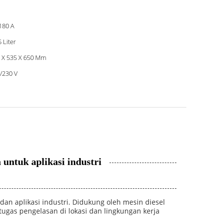
180 A
5 Liter
 X 535 X 650 Mm
/230 V
untuk aplikasi industri
an aplikasi industri. Didukung oleh mesin diesel
tugas pengelasan di lokasi dan lingkungan kerja