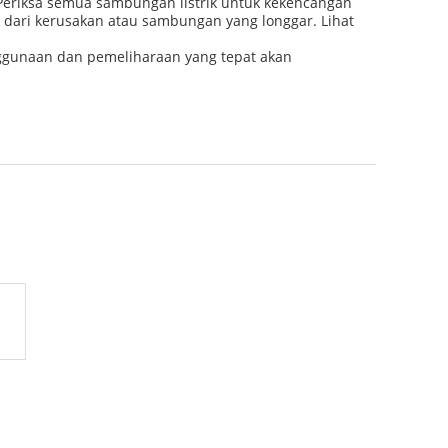
. Periksa semua sambungan listrik untuk kekencangan
nd dari kerusakan atau sambungan yang longgar. Lihat
nggunaan dan pemeliharaan yang tepat akan