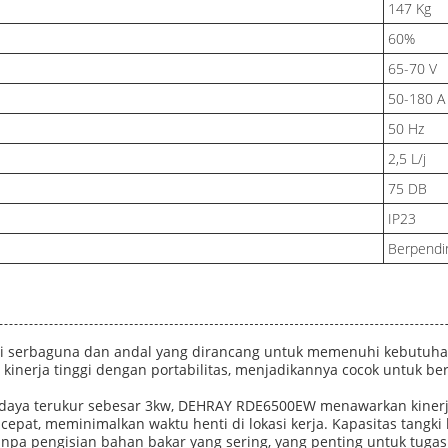
147 Kg
60%
65-70 V
50-180 A
50 Hz
2,5 L/j
75 DB
IP23
Berpendi
 serbaguna dan andal yang dirancang untuk memenuhi kebutuhan 
kinerja tinggi dengan portabilitas, menjadikannya cocok untuk berb
daya terukur sebesar 3kw, DEHRAY RDE6500EW menawarkan kinerja p
pat, meminimalkan waktu henti di lokasi kerja. Kapasitas tangki b
a pengisian bahan bakar yang sering, yang penting untuk tugas p