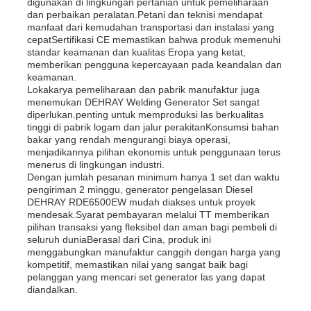
digunakan di lingkungan pertanian untuk pemeliharaan
dan perbaikan peralatan.Petani dan teknisi mendapat
manfaat dari kemudahan transportasi dan instalasi yang
cepatSertifikasi CE memastikan bahwa produk memenuhi
standar keamanan dan kualitas Eropa yang ketat,
memberikan pengguna kepercayaan pada keandalan dan
keamanan.
Lokakarya pemeliharaan dan pabrik manufaktur juga
menemukan DEHRAY Welding Generator Set sangat
diperlukan.penting untuk memproduksi las berkualitas
tinggi di pabrik logam dan jalur perakitanKonsumsi bahan
bakar yang rendah mengurangi biaya operasi,
menjadikannya pilihan ekonomis untuk penggunaan terus
menerus di lingkungan industri.
Dengan jumlah pesanan minimum hanya 1 set dan waktu
pengiriman 2 minggu, generator pengelasan Diesel
DEHRAY RDE6500EW mudah diakses untuk proyek
mendesak.Syarat pembayaran melalui TT memberikan
pilihan transaksi yang fleksibel dan aman bagi pembeli di
seluruh duniaBerasal dari Cina, produk ini
menggabungkan manufaktur canggih dengan harga yang
kompetitif, memastikan nilai yang sangat baik bagi
pelanggan yang mencari set generator las yang dapat
diandalkan.