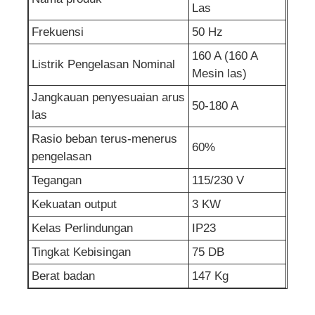
Las
pompa air limbah
Frekuensi
50 Hz
160 A (160 A
Listrik Pengelasan Nominal
Mesin las)
Jangkauan penyesuaian arus
50-180 A
las
Rasio beban terus-menerus
60%
pengelasan
Tegangan
115/230 V
Kekuatan output
3 KW
Kelas Perlindungan
IP23
Tingkat Kebisingan
75 DB
Berat badan
147 Kg