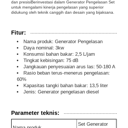
dan presisiBerinvestasi dalam Generator Pengelasan Set
untuk mengalami kinerja pengelasan yang superior
didukung oleh teknik canggih dan desain yang bijaksana.
genset kedap suara
Generator untuk Penggunaan Rumah
Fitur:
Nama produk: Generator Pengelasan
Daya nominal: 3kw
Genset Kanopi
Konsumsi bahan bakar: 2,5 L/jam
Tingkat kebisingan: 75 dB
Jangkauan penyesuaian arus las: 50-180 A
Generator kebisingan rendah
Rasio beban terus-menerus pengelasan:
60%
Kapasitas tangki bahan bakar: 13,5 liter
Pemeliharaan Generator
Jenis: Generator pengelasan diesel
Genset Pengelasan
Parameter teknis:
mesin diesel generator
Set Generator
Nama produk