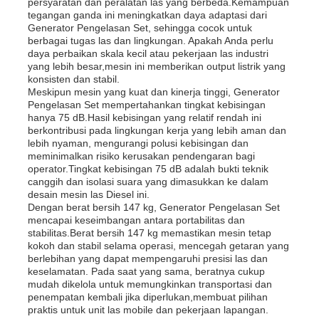
persyaratan dan peralatan las yang berbeda.Kemampuan
tegangan ganda ini meningkatkan daya adaptasi dari
Generator Pengelasan Set, sehingga cocok untuk
Tentang kita
berbagai tugas las dan lingkungan. Apakah Anda perlu
daya perbaikan skala kecil atau pekerjaan las industri
yang lebih besar,mesin ini memberikan output listrik yang
konsisten dan stabil.
Wisata pabrik
Meskipun mesin yang kuat dan kinerja tinggi, Generator
Pengelasan Set mempertahankan tingkat kebisingan
hanya 75 dB.Hasil kebisingan yang relatif rendah ini
berkontribusi pada lingkungan kerja yang lebih aman dan
Kontrol kualitas
lebih nyaman, mengurangi polusi kebisingan dan
meminimalkan risiko kerusakan pendengaran bagi
operator.Tingkat kebisingan 75 dB adalah bukti teknik
Hubungi kami
canggih dan isolasi suara yang dimasukkan ke dalam
desain mesin las Diesel ini.
Dengan berat bersih 147 kg, Generator Pengelasan Set
mencapai keseimbangan antara portabilitas dan
Berita
stabilitas.Berat bersih 147 kg memastikan mesin tetap
kokoh dan stabil selama operasi, mencegah getaran yang
berlebihan yang dapat mempengaruhi presisi las dan
Semua Kasus
keselamatan. Pada saat yang sama, beratnya cukup
mudah dikelola untuk memungkinkan transportasi dan
penempatan kembali jika diperlukan,membuat pilihan
praktis untuk unit las mobile dan pekerjaan lapangan.
Quote request suatu