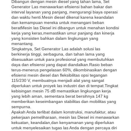
Dibangun dengan mesin diesel yang tahan lama, Set
Generator Las menawarkan efisiensi bahan bakar dan
interval layanan yang panjang, mengurangi biaya operasi
genset diesel
dan waktu henti.Mesin diesel dikenal karena keandalan
dan kemampuan mereka untuk menangani beban
beratMesin las Diesel ini dibangun untuk menahan kondisi
kerja yang keras,memastikan umur panjang dan kinerja
set generator bensin
yang konsisten bahkan dalam lingkungan yang
menantang.
Singkatnya, Set Generator Las adalah solusi las
Genset Inverter
berkinerja tinggi, serbaguna, dan tahan lama yang
disesuaikan untuk para profesional yang membutuhkan
daya dan efisiensi yang dapat diandalkan.Rasio beban
terus-menerus pengelasan 60%, dikombinasikan dengan
Set Generator Portable
efisiensi mesin diesel dan fleksibilitas opsi tegangan
115/230 V, membuatnya menjadi alat yang sangat
diperlukan untuk proyek las industri dan di tempat.Tingkat
set generator industri
kebisingan mesin 75 dB memastikan lingkungan kerja
yang lebih aman, sementara berat bersihnya 147 kg
memberikan keseimbangan stabilitas dan mobilitas yang
sempurna.
Genset Digital
Apakah Anda terlibat dalam konstruksi, manufaktur, atau
pekerjaan pemeliharaan, mesin las Diesel ini menawarkan
kekuatan, keandalan,dan kenyamanan yang diperlukan
Open Frame Generator
untuk menyelesaikan tugas las Anda dengan percaya diri