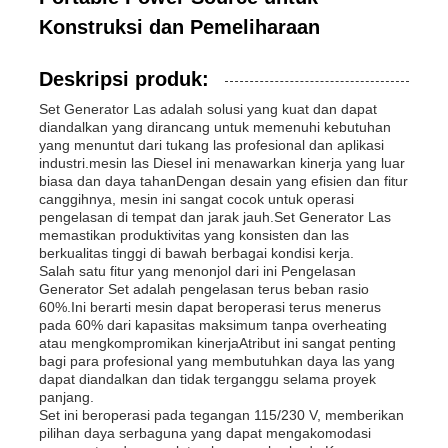
Konstruksi dan Pemeliharaan
Deskripsi produk:
Set Generator Las adalah solusi yang kuat dan dapat
diandalkan yang dirancang untuk memenuhi kebutuhan
yang menuntut dari tukang las profesional dan aplikasi
industri.mesin las Diesel ini menawarkan kinerja yang luar
biasa dan daya tahanDengan desain yang efisien dan fitur
canggihnya, mesin ini sangat cocok untuk operasi
pengelasan di tempat dan jarak jauh.Set Generator Las
memastikan produktivitas yang konsisten dan las
berkualitas tinggi di bawah berbagai kondisi kerja.
Salah satu fitur yang menonjol dari ini Pengelasan
Generator Set adalah pengelasan terus beban rasio
60%.Ini berarti mesin dapat beroperasi terus menerus
Rumah
pada 60% dari kapasitas maksimum tanpa overheating
atau mengkompromikan kinerjaAtribut ini sangat penting
bagi para profesional yang membutuhkan daya las yang
Produk
dapat diandalkan dan tidak terganggu selama proyek
panjang.
Set ini beroperasi pada tegangan 115/230 V, memberikan
pilihan daya serbaguna yang dapat mengakomodasi
Video