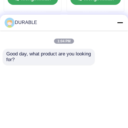
permintaan
permintaan
DURABLE
1:04 PM
Good day, what product are you looking 
for?
65V -70V Set
Set Generator Las
Generator Las IP23
2.5Lh 50Hz 75DB
Perlindungan
Diesel Mig Welder
Pengelasan
Berpendingin Udara
mengirimkan
mengirimkan
Bertenaga Diesel
3KW
permintaan
permintaan
Rumah
Tentang kita
Hubungi kami
Desktop Site