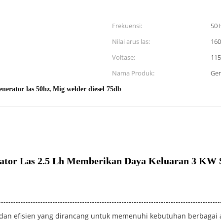
Frekuensi:
50 
Nilai arus las:
160
Voltase:
115
Nama Produk:
Gen
,
enerator las 50hz
Mig welder diesel 75db
ator Las 2.5 Lh Memberikan Daya Keluaran 3 KW So
at dan efisien yang dirancang untuk memenuhi kebutuhan berbagai