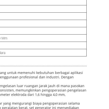
50 Mm
dara
ncang untuk memenuhi kebutuhan berbagai aplikasi
 penggunaan profesional dan industri. Dengan
 pengelasan luar ruangan jarak jauh di mana pasokan
ng konsisten, memungkinkan pengoperasian pengelasan
eter elektroda dari 1,6 hingga 4,0 mm,
kar yang mengurangi biaya pengoperasian selama
 peralatan berat, set generator ini menyediakan