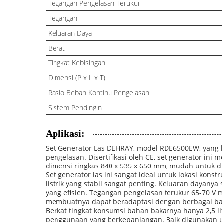
Tegangan Pengelasan Terukur
Tegangan
Keluaran Daya
Berat
Tingkat Kebisingan
Dimensi (P x L x T)
Rasio Beban Kontinu Pengelasan
Sistem Pendingin
Aplikasi:
Set Generator Las DEHRAY, model RDE6500EW, yang b
pengelasan. Disertifikasi oleh CE, set generator in
dimensi ringkas 840 x 535 x 650 mm, mudah untuk di
Set generator las ini sangat ideal untuk lokasi kon
listrik yang stabil sangat penting. Keluaran dayan
yang efisien. Tegangan pengelasan terukur 65-70 V
membuatnya dapat beradaptasi dengan berbagai ba
Berkat tingkat konsumsi bahan bakarnya hanya 2,5 
penggunaan yang berkepanjangan. Baik digunakan unt