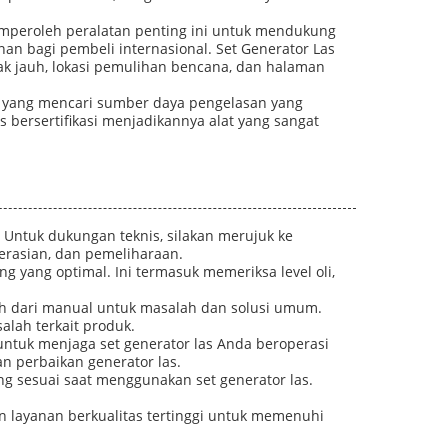
mperoleh peralatan penting ini untuk mendukung
an bagi pembeli internasional. Set Generator Las
arak jauh, lokasi pemulihan bencana, dan halaman
al yang mencari sumber daya pengelasan yang
s bersertifikasi menjadikannya alat yang sangat
 Untuk dukungan teknis, silakan merujuk ke
erasian, dan pemeliharaan.
 yang optimal. Ini termasuk memeriksa level oli,
ah dari manual untuk masalah dan solusi umum.
lah terkait produk.
ntuk menjaga set generator las Anda beroperasi
n perbaikan generator las.
g sesuai saat menggunakan set generator las.
 layanan berkualitas tertinggi untuk memenuhi