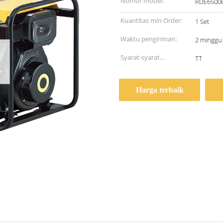
Nomor model:
RDE6500
Kuantitas min Order:
1 Set
Waktu pengiriman:
2 minggu
Syarat-syarat
TT
pembayaran:
Harga terbaik