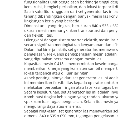
fungsionalitas unit pengelasan berkinerja tinggi den
konstruksi, bengkel perbaikan, dan lokasi terpencil d
Salah satu fitur unggulan dari set generator las ini
tenang dibandingkan dengan banyak mesin las konv
lingkungan kerja yang berbeda.
Dimensi unit yang ringkas, berukuran 840 x 535 x 
ukuran mesin memungkinkan transportasi dan penyi
dan fleksibilitas.
Dilengkapi dengan sistem starter elektrik, mesin la
secara signifikan meningkatkan kenyamanan dan efisi
Dalam hal kinerja listrik, set generator las menaw
pengelasan. Frekuensi pengoperasian mesin adalah 
yang digunakan bersama dengan mesin las.
Kapasitas mesin 0,418 L mencerminkan keseimbanga
memberikan kinerja yang konsisten sambil mempert
lokasi terpencil atau di luar jaringan.
Aspek penting lainnya dari set generator las ini ad
ini memberikan fleksibilitas kepada operator untuk
melakukan perbaikan ringan atau fabrikasi tugas be
Secara keseluruhan, set generator las ini adalah inv
Kombinasi tingkat kebisingan yang rendah, ukuran y
spektrum luas tugas pengelasan. Selain itu, mesin 
mengurangi daya atau efisiensi.
Sebagai ringkasan, set generator las menawarkan so
dimensi 840 x 535 x 650 mm, tegangan pengelasan ter