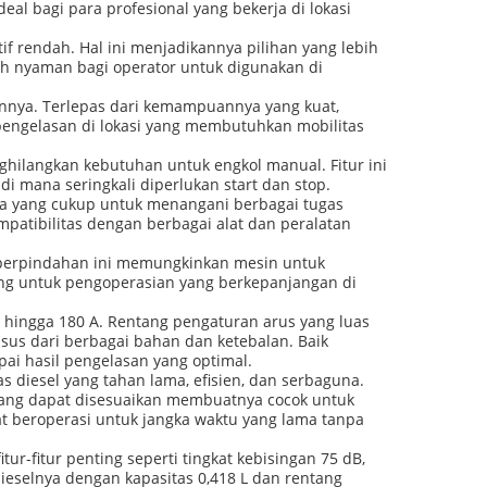
eal bagi para profesional yang bekerja di lokasi
tif rendah. Hal ini menjadikannya pilihan yang lebih
h nyaman bagi operator untuk digunakan di
annya. Terlepas dari kemampuannya yang kuat,
engelasan di lokasi yang membutuhkan mobilitas
nghilangkan kebutuhan untuk engkol manual. Fitur ini
i mana seringkali diperlukan start dan stop.
aya yang cukup untuk menangani berbagai tugas
patibilitas dengan berbagai alat dan peralatan
 perpindahan ini memungkinkan mesin untuk
ng untuk pengoperasian yang berkepanjangan di
50 hingga 180 A. Rentang pengaturan arus yang luas
sus dari berbagai bahan dan ketebalan. Baik
ai hasil pengelasan yang optimal.
as diesel yang tahan lama, efisien, dan serbaguna.
n yang dapat disesuaikan membuatnya cocok untuk
at beroperasi untuk jangka waktu yang lama tanpa
r-fitur penting seperti tingkat kebisingan 75 dB,
dieselnya dengan kapasitas 0,418 L dan rentang