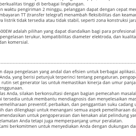
erkualitas tinggi di berbagai lingkungan.
n waktu pengiriman 2 minggu, pelanggan dapat dengan cepat me
ayaran TT (transfer telegraf) menambah fleksibilitas dan keaman
strik tidak tersedia atau tidak stabil, seperti zona konstruksi j
500EW adalah pilihan yang dapat diandalkan bagi para profesion
pengelasan terukur, kompatibilitas diameter elektroda, dan kualita
dan komersial.
 daya pengelasan yang andal dan efisien untuk berbagai aplikasi.
da, yang berisi petunjuk terperinci tentang pengaturan, pengop
tin set generator las untuk memastikan kinerja dan umur panjang
 penggunaan.
las Anda, silakan berkonsultasi dengan bagian pemecahan masal
ami tersedia untuk membantu mendiagnosis dan menyelesaikan masa
meliharaan preventif, perbaikan, dan penggantian suku cadang u
latih dan dilengkapi untuk menangani semua aspek pemeliharaan da
komendasikan untuk pengoperasian dan kenakan alat pelindung yan
elamatan Anda tetapi juga memperpanjang umur peralatan.
i. Kami berkomitmen untuk menyediakan Anda dengan dukungan dan