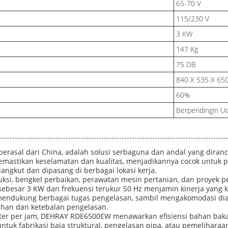
65-70 V
115/230 V
3 KW
147 Kg
75 DB
840 X 535 X 6
60%
Berpendingin U
erasal dari China, adalah solusi serbaguna dan andal yang dira
i memastikan keselamatan dan kualitas, menjadikannya cocok untuk
angkut dan dipasang di berbagai lokasi kerja.
struksi, bengkel perbaikan, perawatan mesin pertanian, dan proyek
ya sebesar 3 KW dan frekuensi terukur 50 Hz menjamin kinerja ya
 mendukung berbagai tugas pengelasan, sambil mengakomodasi diam
han dan ketebalan pengelasan.
liter per jam, DEHRAY RDE6500EW menawarkan efisiensi bahan ba
uk fabrikasi baja struktural, pengelasan pipa, atau pemeliharaan