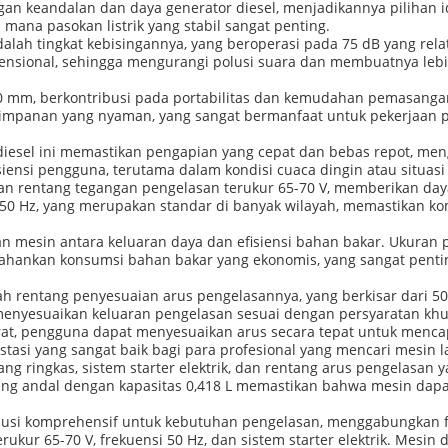
gan keandalan dan daya generator diesel, menjadikannya pilihan id
i mana pasokan listrik yang stabil sangat penting.
 adalah tingkat kebisingannya, yang beroperasi pada 75 dB yang rela
ensional, sehingga mengurangi polusi suara dan membuatnya lebi
650 mm, berkontribusi pada portabilitas dan kemudahan pemasang
mpanan yang nyaman, yang sangat bermanfaat untuk pekerjaan p
s diesel ini memastikan pengapian yang cepat dan bebas repot, me
ensi pengguna, terutama dalam kondisi cuaca dingin atau situasi d
arkan rentang tegangan pengelasan terukur 65-70 V, memberikan d
50 Hz, yang merupakan standar di banyak wilayah, memastikan kom
n mesin antara keluaran daya dan efisiensi bahan bakar. Ukuran
ahankan konsumsi bahan bakar yang ekonomis, yang sangat penti
alah rentang penyesuaian arus pengelasannya, yang berkisar dari 
 menyesuaikan keluaran pengelasan sesuai dengan persyaratan khu
rat, pengguna dapat menyesuaikan arus secara tepat untuk mencap
estasi yang sangat baik bagi para profesional yang mencari mesin l
ang ringkas, sistem starter elektrik, dan rentang arus pengelasa
yang andal dengan kapasitas 0,418 L memastikan bahwa mesin dap
lusi komprehensif untuk kebutuhan pengelasan, menggabungkan fitu
ukur 65-70 V, frekuensi 50 Hz, dan sistem starter elektrik. Mesin 