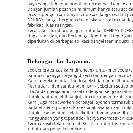
daya yang stabil dan andal untuk memastikan lasan b
Dengan jumlah pesanan minimum hanya satu set da
proyek pengelasan yang mendesak. Jangka waktu pemb
DEHRAY sangat berguna dalam skenario di mana daya li
fabrikasi luar ruangan.
Secara keseluruhan, set generator las DEHRAY RDE6
ringkas, efisien, dan bertenaga. Kombinasi tegangan 
diperlukan di berbagai aplikasi pengelasan industri 
Dukungan dan Layanan:
Set Generator Las kami dirancang untuk menyediakan
panduan pengguna yang disertakan dengan produk An
Kami merekomendasikan inspeksi dan pemeliharaan ru
filter udara, dan sambungan listrik sebelum setiap
Jika Anda mengalami masalah dengan set generator 
Untuk bantuan lebih lanjut, tim dukungan teknis k
Kami juga menawarkan berbagai layanan termasuk pe
pada efisiensi puncak. Profesional layanan kami di
Untuk keselamatan, selalu ikuti pedoman yang dire
Penggunaan yang tepat tidak hanya memastikan kes
Terima kasih telah memilih Set Generator Las kam
kebutuhan pengelasan Anda.