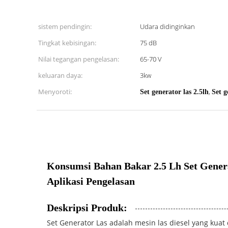
sistem pendingin:
Udara didinginkan
Tingkat kebisingan:
75 dB
Nilai tegangan pengelasan:
65-70 V
keluaran daya:
3kw
Menyoroti:
,
Set generator las 2.5lh
Set g
Konsumsi Bahan Bakar 2.5 Lh Set Gener
Aplikasi Pengelasan
Deskripsi Produk:
Set Generator Las adalah mesin las diesel yang ku