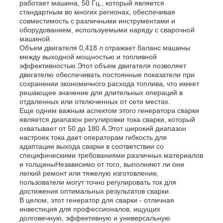
работает машина, 50 Гц., который является
стандартным во многих регионах, обеспечивая
совместимость с различными инструментами и
дизель-генераторная установка
оборудованием, используемыми наряду с сварочной
машиной.
Объем двигателя 0,418 л отражает баланс машины
между выходной мощностью и топливной
бензиновый генератор
эффективностью.Этот объем двигателя позволяет
двигателю обеспечивать постоянные показатели при
сохранении экономичного расхода топлива, что имеет
Инверторная генераторная установка
решающее значение для длительных операций в
отдаленных или отключенных от сети местах.
Еще одним важным аспектом этого генератора сварки
является диапазон регулировки тока сварки, который
Портативный генераторный набор
охватывает от 50 до 180 А.Этот широкий диапазон
настроек тока дает операторам гибкость для
адаптации выхода сварки в соответствии со
Промышленная генераторная установка
специфическими требованиями различных материалов
и толщиныНезависимо от того, выполняют ли они
легкий ремонт или тяжелую изготовление,
пользователи могут точно регулировать ток для
Цифровая генераторная установка
достижения оптимальных результатов сварки.
В целом, этот генератор для сварки - отличная
инвестиция для профессионалов, ищущих
Генератор открытых кадров
долговечную, эффективную и универсальную