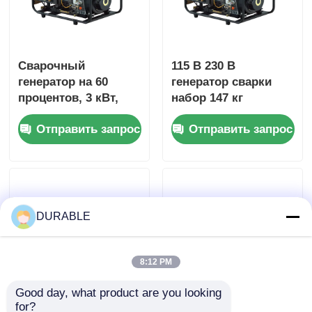
Сварочный
115 В 230 В
генератор на 60
генератор сварки
процентов, 3 кВт,
набор 147 кг
дизельный
тяжелый дизельный
Отправить запрос
Отправить запрос
сварочный аппарат,
генератор сварщика
115 В 230 В
DURABLE
8:12 PM
Good day, what product are you looking 
for?
160A Портативный
Сварочный