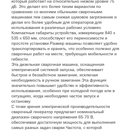
который работает на относительно низком уровне 75
дБ. Это делает его более тихим вариантом по
сравнению со многими обычными сварочными
О Компании
машинами.тем самым снижая шумовое загрязнение и
делая его более удобным для операторов для
использования в различных рабочих условиях.
Компактные габариты устройства, измеряющие 840 x
Наша фабрика
535 x 650 мм, способствуют его переносимости и
простоте установки.Размер машины позволяет удобно
транспортировать и хранить, что особенно полезно для
контроль качества
сварочных работ на месте, требующих мобильности и
гибкости.
Эта дизельная сварочная машина, оснащенная
электрической системой запуска, обеспечивает
контактные данные
быстрое и беззаботное зажигание, исключая
необходимость в ручном зажигании.Эта функция
значительно повышает удобство и эффективность
использования, особенно при холодной погоде или в
Новости
ситуациях, когда необходимо частое запуск и
остановку.
С точки зрения электрической производительности
Все случаи
сварочный генератор предлагает номинальный
диапазон сварочного напряжения 65-70 В,
обеспечивая достаточную мощность для выполнения
самых разных задач сварки.Частота, с которой
Отправить запрос