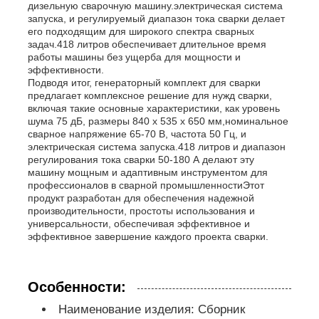
дизельную сварочную машину.электрическая система
запуска, и регулируемый диапазон тока сварки делает
его подходящим для широкого спектра сварных
звукоизоляционный набор генератора
задач.418 литров обеспечивает длительное время
работы машины без ущерба для мощности и
эффективности.
домашний генератор пользы
Подводя итог, генераторный комплект для сварки
предлагает комплексное решение для нужд сварки,
включая такие основные характеристики, как уровень
шума 75 дБ, размеры 840 х 535 х 650 мм,номинальное
Набор генератора сени
сварное напряжение 65-70 В, частота 50 Гц, и
электрическая система запуска.418 литров и диапазон
регулирования тока сварки 50-180 А делают эту
Генератор с низким уровнем шума
машину мощным и адаптивным инструментом для
профессионалов в сварной промышленностиЭтот
продукт разработан для обеспечения надежной
производительности, простоты использования и
Сохранение генератора
универсальности, обеспечивая эффективное и
эффективное завершение каждого проекта сварки.
Сварочный генератор
Особенности:
двигатель дизеля генератора
Наименование изделия: Сборник