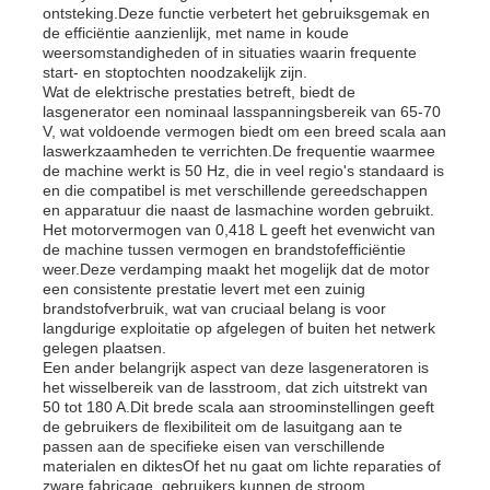
ontsteking.Deze functie verbetert het gebruiksgemak en
de efficiëntie aanzienlijk, met name in koude
weersomstandigheden of in situaties waarin frequente
Over ons
start- en stoptochten noodzakelijk zijn.
Wat de elektrische prestaties betreft, biedt de
lasgenerator een nominaal lasspanningsbereik van 65-70
V, wat voldoende vermogen biedt om een breed scala aan
Fabrieksreis
laswerkzaamheden te verrichten.De frequentie waarmee
de machine werkt is 50 Hz, die in veel regio's standaard is
en die compatibel is met verschillende gereedschappen
Kwaliteitscontrole
en apparatuur die naast de lasmachine worden gebruikt.
Het motorvermogen van 0,418 L geeft het evenwicht van
de machine tussen vermogen en brandstofefficiëntie
weer.Deze verdamping maakt het mogelijk dat de motor
Contacteer ons
een consistente prestatie levert met een zuinig
brandstofverbruik, wat van cruciaal belang is voor
langdurige exploitatie op afgelegen of buiten het netwerk
nieuws
gelegen plaatsen.
Een ander belangrijk aspect van deze lasgeneratoren is
het wisselbereik van de lasstroom, dat zich uitstrekt van
50 tot 180 A.Dit brede scala aan stroominstellingen geeft
Alle Gevallen
de gebruikers de flexibiliteit om de lasuitgang aan te
passen aan de specifieke eisen van verschillende
materialen en diktesOf het nu gaat om lichte reparaties of
Vraag een offerte aan
zware fabricage, gebruikers kunnen de stroom