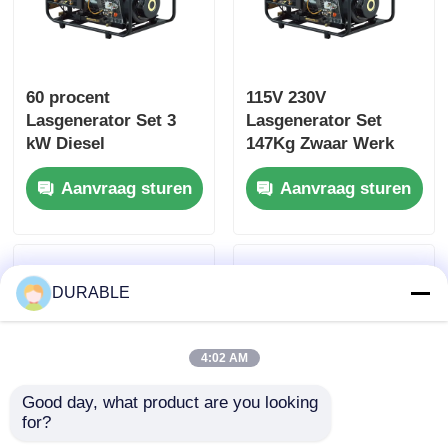
60 procent
115V 230V
Lasgenerator Set 3
Lasgenerator Set
kW Diesel
147Kg Zwaar Werk
Lasmachine 115V
Diesel Lasser
Aanvraag sturen
Aanvraag sturen
230V
Generator
DURABLE
4:02 AM
Good day, what product are you looking 
for?
160A Draagbare
65V -70V