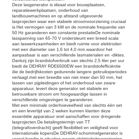
Deze lasgenerator is ideaal voor bouwplaatsen,
reparatiewerkplaatsen, onderhoud van
landbouwmachines en op afstand uitgevoerde
lasprojecten waar een stabiele stroomvoorziening cruciaal
is.Het vermogen van 3 kW en de nominale frequentie van
50 Hz garanderen een constante prestatieDe nominale
lasspanning van 65-70 V ondersteunt een breed scala
aan laswerkzaamheden en biedt ruimte voor elektroden
met een diameter van 1,6 tot 4,0 mm.waardoor het
aanpasbaar is aan verschillende lasmaterialen en -diktes.
Dankzij zijn brandstofverbruik van slechts 2,5 liter per uur
biedt de DEHRAY RDE6500EW een brandstofefficiëntie
die de bedrijfskosten gedurende langere gebruiksperiodes
verlaagt.met een breedte van niet meer dan 50 mm, het
lassen van pijpleidingen of het onderhoud van zware
apparatuur, levert deze generator set stabiele en
betrouwbare stroom om hoogwaardige lassen in
verschillende omgevingen te garanderen.
Met een minimale orderhoeveelheid van slechts één set
en een levertijd van 2 weken kunnen klanten deze
essentiële apparatuur snel aanschaffen voor dringende
lasprojecten.De betalingstermijn van TT
(telegrafoverdracht) geeft flexibiliteit en veiligheid voor
internationale kopersDe DEHRAY-schommelgenerator is
vooral handig in situaties waarin elektriciteitsvoorziening