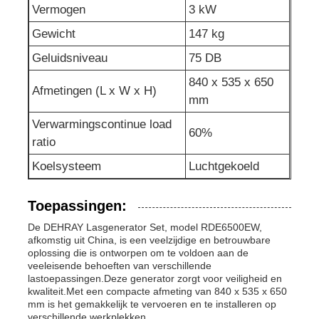
Vermogen
3 kW
afvalwaterpomp
Gewicht
147 kg
Geluidsniveau
75 DB
840 x 535 x 650
Afmetingen (L x W x H)
mm
Verwarmingscontinue load
60%
ratio
Koelsysteem
Luchtgekoeld
Toepassingen:
De DEHRAY Lasgenerator Set, model RDE6500EW,
afkomstig uit China, is een veelzijdige en betrouwbare
oplossing die is ontworpen om te voldoen aan de
veeleisende behoeften van verschillende
lastoepassingen.Deze generator zorgt voor veiligheid en
kwaliteit.Met een compacte afmeting van 840 x 535 x 650
mm is het gemakkelijk te vervoeren en te installeren op
verschillende werkplekken.