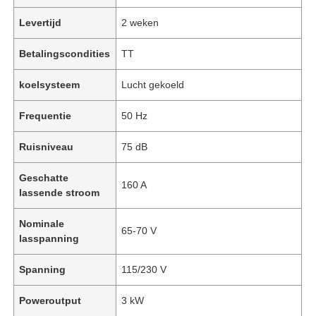
Levertijd
2 weken
Betalingscondities
TT
koelsysteem
Lucht gekoeld
Frequentie
50 Hz
Ruisniveau
75 dB
Geschatte
160 A
lassende stroom
Nominale
65-70 V
lasspanning
Spanning
115/230 V
Poweroutput
3 kW