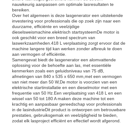
nauwkeurig aanpassen om optimale lasresultaten te
bereiken.
Over het algemeen is deze lasgenerator een uitstekende
dieselgeneratorset
investering voor professionals die op zoek zijn naar een
duurzame, efficiënte en veelzijdige
dieselsweismachine.elektrisch startsysteemDe motor is
benzinegeneratoren
ook geschikt voor een breed spectrum van
laswerkzaamheden.418 L verplaatsing zorgt ervoor dat de
machine langere tijd kan werken zonder afbreuk te doen
aan vermogen of efficiëntie.
Omvormergeneratorset
Samengevat biedt de lasgenerator een alomvattende
oplossing voor de behoefte aan las, met essentiële
kenmerken zoals een geluidsniveau van 75 dB,
Draagbare Generator Set
afmetingen van 840 x 535 x 650 mm,met een vermogen
van niet meer dan 50 W,De motor is voorzien van een
elektrische startinstallatie en een dieselmotor met een
frequentie van 50 Hz.Een verplaatsing van 418 L en een
Industriële generatorset
wissel van 50 tot 180 A maken deze machine tot een
krachtig en aanpasbaar gereedschap voor professionals
in de lasindustrieDit product is ontworpen om betrouwbare
Digitale generatorset
prestaties, gebruiksgemak en veelzijdigheid te bieden,
zodat elk lasproject efficiënt en effectief wordt afgerond.
Open Frame Generator