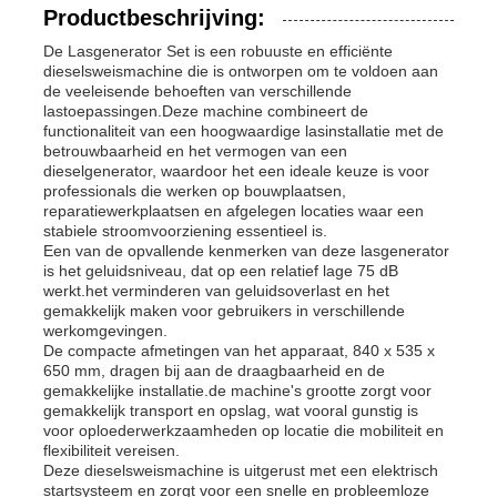
Productbeschrijving:
De Lasgenerator Set is een robuuste en efficiënte
dieselsweismachine die is ontworpen om te voldoen aan
de veeleisende behoeften van verschillende
lastoepassingen.Deze machine combineert de
functionaliteit van een hoogwaardige lasinstallatie met de
betrouwbaarheid en het vermogen van een
dieselgenerator, waardoor het een ideale keuze is voor
professionals die werken op bouwplaatsen,
reparatiewerkplaatsen en afgelegen locaties waar een
stabiele stroomvoorziening essentieel is.
Een van de opvallende kenmerken van deze lasgenerator
is het geluidsniveau, dat op een relatief lage 75 dB
werkt.het verminderen van geluidsoverlast en het
gemakkelijk maken voor gebruikers in verschillende
werkomgevingen.
Thuis
De compacte afmetingen van het apparaat, 840 x 535 x
650 mm, dragen bij aan de draagbaarheid en de
gemakkelijke installatie.de machine's grootte zorgt voor
gemakkelijk transport en opslag, wat vooral gunstig is
Producten
voor oploederwerkzaamheden op locatie die mobiliteit en
flexibiliteit vereisen.
Deze dieselsweismachine is uitgerust met een elektrisch
Videos
startsysteem en zorgt voor een snelle en probleemloze