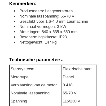
Kenmerken:
Productnaam: Lasgeneratoren
geluiddichte generatorreeks
Nominale lasspanning: 65-70 V
Geschikt voor 1.6-4.0 mm Lasmachine
de generator van het huisgebruik
Nominaal vermogen: 3 kW
Afmetingen: 840 x 535 x 650 mm
Beschermingsklasse: IP23
De Reeks van de luifelgenerator
Nettogewicht: 147 kg
Geraffineerd met een laag geluid
Technische parameters:
Startsysteem
Elektrische start
Onderhoud van de generator
Motortype
Diesel
Verplaatsing van de motor
0.418 L
Lasgeneratorset
Nominale lasspanning
65-70 V
Spanning
115/230 V
generatordieselmotor