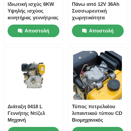
Ιδιωτική ισχύς 6KW
Πάνω από 12V 36Ah
Υψηλής ισχύος
Συσσωρευτική
κινητήρας γεννήτριας
χωρητικότητα
Βιομηχανικός
Αποστολή
Αποστολή
κινητήρας ντίζελ που
παρέχει συνολική
ερώτησης
ερώτησης
διάσταση
420×440×495 mm για
βιομηχανική ισχύ
Διάταξη 0418 L
Τύπος πετρελαίου
Γεννήτης Ντίζελ
λιπαντικού τύπου CD
Μηχανή
Βιομηχανικός
Ενσωματώνοντας
κινητήρας ντίζελ