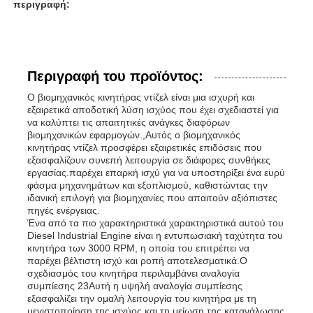
περιγραφή:
Περιγραφή του προϊόντος:
Ο βιομηχανικός κινητήρας ντίζελ είναι μια ισχυρή και
εξαιρετικά αποδοτική λύση ισχύος που έχει σχεδιαστεί για
να καλύπτει τις απαιτητικές ανάγκες διαφόρων
βιομηχανικών εφαρμογών.,Αυτός ο βιομηχανικός
κινητήρας ντίζελ προσφέρει εξαιρετικές επιδόσεις που
εξασφαλίζουν συνεπή λειτουργία σε διάφορες συνθήκες
εργασίας.παρέχει επαρκή ισχύ για να υποστηρίξει ένα ευρύ
φάσμα μηχανημάτων και εξοπλισμού, καθιστώντας την
ιδανική επιλογή για βιομηχανίες που απαιτούν αξιόπιστες
πηγές ενέργειας.
Αρχική Σελίδα
Ένα από τα πιο χαρακτηριστικά χαρακτηριστικά αυτού του
Diesel Industrial Engine είναι η εντυπωσιακή ταχύτητα του
κινητήρα των 3000 RPM, η οποία του επιτρέπει να
παρέχει βέλτιστη ισχύ και ροπή αποτελεσματικά.Ο
Προϊόντα
σχεδιασμός του κινητήρα περιλαμβάνει αναλογία
συμπίεσης 23Αυτή η υψηλή αναλογία συμπίεσης
εξασφαλίζει την ομαλή λειτουργία του κινητήρα με τη
Βίντεο
μεγιστοποίηση της ισχύος και τη μείωση της κατανάλωσης