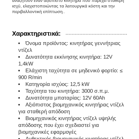
αναζητούν έναν αξιόπιστο κινητήρα που παρέχει σταθερή
ισχύ, ελαχιστοποιώντας τα λειτουργικά κόστη και την
περιβαλλοντική επίπτωση..
soundproof σύνολο γεννητριών
Χαρακτηριστικά:
γεννήτρια εγχώριας χρήσης
Όνομα προϊόντος: κινητήρας γεννήτριας
ντίζελ
Σύνολο γεννητριών θόλων
Δυνατότητα εκκίνησης κινητήρα: 12V
1,4kW
Ελάχιστη ταχύτητα σε μηδενικό φορτίο: ≤
Γεννήτρια χαμηλού θορύβου
900 R/min
Κατηγορία ισχύος: 12,5 kW
Ταχύτητα του κινητήρα: 3000 σ.π.μ.
Συντήρηση Γεννητριών
Δυνατότητα μπαταρίας: 12V 60Ah
Αξιόπιστος βιομηχανικός κινητήρας ντίζελ
για σταθερή απόδοση
Σετ γεννήτριας συγκόλλησης
Βιομηχανικός κινητήρας ντίζελ υψηλής
απόδοσης που έχει σχεδιαστεί για
βιομηχανικές εφαρμογές
μηχανή diesel γεννητριών
Ανθεκτικός βιομηχανικός κινητήρας ντίζελ