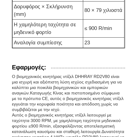
Δορυφόρος × Σκλήρυνση
80 × 79 χιλιοστά
(mm)
Η χαμηλότερη ταχύτητα σε
≤ 900 R/min
μηδενικό φορτίο
Αναλογία συμπίεσης
23
Εφαρμογές:
Ο βιομηχανικός κινητήρας ντίζελ DHHRAY RD2V80 είναι
μια ισχυρή και αξιόπιστη λύση ισχύος σχεδιασμένη για να
καλύπτει μια ποικιλία βιομηχανικών και εμπορικών
αναγκών.Καταγωγής Κίνας και πιστοποιημένο σύμφωνα
με τα πρότυπα CE, αυτός ο βιομηχανικός κινητήρας ντίζελ
εγγυάται την κορυφαία ποιότητα και απόδοση.χωρίς να
συμβιβάζεται με την ισχύ.
Αυτός ο βιομηχανικός κινητήρας ντίζελ λειτουργεί με
ταχύτητα 3000 RPM, με χαμηλότερη ταχύτητα μηδενικού
φορτίου ≤900 R/min, εξασφαλίζοντας αποτελεσματική
κατανάλωση καυσίμου και σταθερή λειτουργία.Δυνατότητα
εκκίνησης κινητήρα 4 kWΤο μοντέλο RD2V80 λειτουργεί με