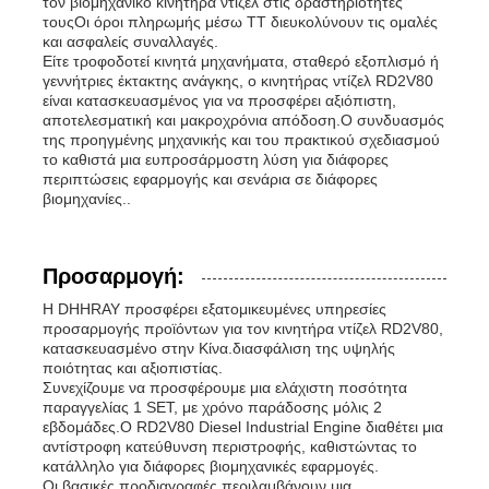
τον βιομηχανικό κινητήρα ντίζελ στις δραστηριότητές
τουςΟι όροι πληρωμής μέσω TT διευκολύνουν τις ομαλές
και ασφαλείς συναλλαγές.
Είτε τροφοδοτεί κινητά μηχανήματα, σταθερό εξοπλισμό ή
γεννήτριες έκτακτης ανάγκης, ο κινητήρας ντίζελ RD2V80
είναι κατασκευασμένος για να προσφέρει αξιόπιστη,
αποτελεσματική και μακροχρόνια απόδοση.Ο συνδυασμός
της προηγμένης μηχανικής και του πρακτικού σχεδιασμού
το καθιστά μια ευπροσάρμοστη λύση για διάφορες
περιπτώσεις εφαρμογής και σενάρια σε διάφορες
βιομηχανίες..
Προσαρμογή:
Η DHHRAY προσφέρει εξατομικευμένες υπηρεσίες
προσαρμογής προϊόντων για τον κινητήρα ντίζελ RD2V80,
κατασκευασμένο στην Κίνα.διασφάλιση της υψηλής
ποιότητας και αξιοπιστίας.
Συνεχίζουμε να προσφέρουμε μια ελάχιστη ποσότητα
παραγγελίας 1 SET, με χρόνο παράδοσης μόλις 2
εβδομάδες.Ο RD2V80 Diesel Industrial Engine διαθέτει μια
αντίστροφη κατεύθυνση περιστροφής, καθιστώντας το
κατάλληλο για διάφορες βιομηχανικές εφαρμογές.
Οι βασικές προδιαγραφές περιλαμβάνουν μια