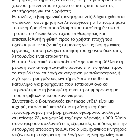
χρόνου, μειώνοντας το χρόνο στάσης και το κόστος
συντήρησης για τους χρήστες.
σετ γεννητριών ντίζελ
Επιπλέον, ο βιομηχανικός κινητήρας ντίζελ έχει σχεδιαστεί
για εύκολη συντήρηση και λειτουργικότητα.Τα εξαρτήματα
του κινητήρα είναι προσβάσιμα και τοποθετημένα κατά
τρόπο που διευκολύνει ταχείς επιθεωρήσεις και
σύνολο γεννήτριας βενζίνης
επισκευέςΑυτή η φιλική προς το χρήστη πτυχή του
σχεδιασμού είναι ζωτικής σημασίας για τις βιομηχανικές
εργασίες, όπου η ελαχιστοποίηση του χρόνου διακοπής
Σετ Γεννήτριας Inverter
λειτουργίας είναι απαραίτητη.
Η αποτελεσματική διαδικασία καύσης του συμβάλλει στη
μείωση των εκπομπώνκαθιστώντας την πιο φιλική προς
το περιβάλλον επιλογή σε σύγκριση με παλαιότερους ή
Φορητό σύνολο γεννήτριας
λιγότερο προηγμένους κινητήρεςΑυτό το καθιστά
κατάλληλο για βιομηχανίες που εστιάζουν όλο και
περισσότερο στη βιωσιμότητα και τη συμμόρφωση με
τους περιβαλλοντικούς κανονισμούς.
Σετ βιομηχανικής γεννήτριας
Συνοπτικά, ο βιομηχανικός κινητήρας ντίζελ είναι μια
ισχυρή, αποδοτική και αξιόπιστη λύση κινητήρα
προσαρμοσμένη για βιομηχανικές εφαρμογές.αναλογία
Σετ ψηφιακής γεννήτριας
συμπίεσης 23, και χαμηλή ταχύτητα αδρανής ≤ 900 R/min
συνεισφέρουν συλλογικά στις εξαιρετικές επιδόσεις και την
λειτουργική απόδοσή του.Αυτός ο βιομηχανικός κινητήρας
ντίζελ είναι μια εξαιρετική επιλογή για τις βιομηχανίες που
Δημιουργός ανοιχτού πλαισίου