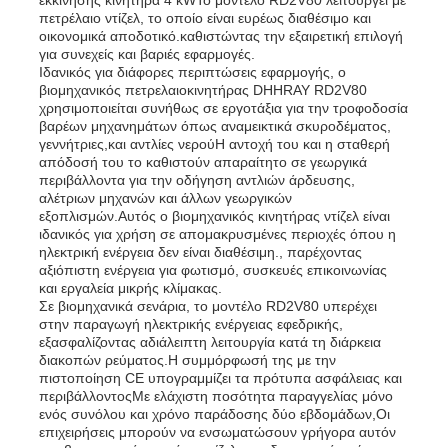
πετρέλαιο ντίζελ, το οποίο είναι ευρέως διαθέσιμο και
οικονομικά αποδοτικό.καθιστώντας την εξαιρετική επιλογή
για συνεχείς και βαριές εφαρμογές.
Ιδανικός για διάφορες περιπτώσεις εφαρμογής, ο
βιομηχανικός πετρελαιοκινητήρας DHHRAY RD2V80
χρησιμοποιείται συνήθως σε εργοτάξια για την τροφοδοσία
βαρέων μηχανημάτων όπως αναμεικτικά σκυροδέματος,
γεννήτριες,και αντλίες νερούΗ αντοχή του και η σταθερή
απόδοσή του το καθιστούν απαραίτητο σε γεωργικά
περιβάλλοντα για την οδήγηση αντλιών άρδευσης,
αλέτριων μηχανών και άλλων γεωργικών
εξοπλισμών.Αυτός ο βιομηχανικός κινητήρας ντίζελ είναι
ιδανικός για χρήση σε απομακρυσμένες περιοχές όπου η
ηλεκτρική ενέργεια δεν είναι διαθέσιμη., παρέχοντας
αξιόπιστη ενέργεια για φωτισμό, συσκευές επικοινωνίας
και εργαλεία μικρής κλίμακας.
Σε βιομηχανικά σενάρια, το μοντέλο RD2V80 υπερέχει
στην παραγωγή ηλεκτρικής ενέργειας εφεδρικής,
εξασφαλίζοντας αδιάλειπτη λειτουργία κατά τη διάρκεια
διακοπών ρεύματος.Η συμμόρφωσή της με την
πιστοποίηση CE υπογραμμίζει τα πρότυπα ασφάλειας και
περιβάλλοντοςΜε ελάχιστη ποσότητα παραγγελίας μόνο
ενός συνόλου και χρόνο παράδοσης δύο εβδομάδων,Οι
επιχειρήσεις μπορούν να ενσωματώσουν γρήγορα αυτόν