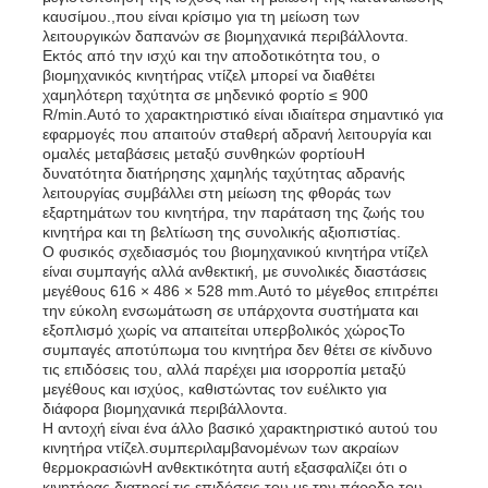
καυσίμου.,που είναι κρίσιμο για τη μείωση των
λειτουργικών δαπανών σε βιομηχανικά περιβάλλοντα.
Εκτός από την ισχύ και την αποδοτικότητα του, ο
Σχετικά με εμάς
βιομηχανικός κινητήρας ντίζελ μπορεί να διαθέτει
χαμηλότερη ταχύτητα σε μηδενικό φορτίο ≤ 900
R/min.Αυτό το χαρακτηριστικό είναι ιδιαίτερα σημαντικό για
Γύρος εργοστασίων
εφαρμογές που απαιτούν σταθερή αδρανή λειτουργία και
ομαλές μεταβάσεις μεταξύ συνθηκών φορτίουΗ
δυνατότητα διατήρησης χαμηλής ταχύτητας αδρανής
λειτουργίας συμβάλλει στη μείωση της φθοράς των
Ποιοτικός έλεγχος
εξαρτημάτων του κινητήρα, την παράταση της ζωής του
κινητήρα και τη βελτίωση της συνολικής αξιοπιστίας.
Ο φυσικός σχεδιασμός του βιομηχανικού κινητήρα ντίζελ
επαφή
είναι συμπαγής αλλά ανθεκτική, με συνολικές διαστάσεις
μεγέθους 616 × 486 × 528 mm.Αυτό το μέγεθος επιτρέπει
την εύκολη ενσωμάτωση σε υπάρχοντα συστήματα και
εξοπλισμό χωρίς να απαιτείται υπερβολικός χώροςΤο
Νέα
συμπαγές αποτύπωμα του κινητήρα δεν θέτει σε κίνδυνο
τις επιδόσεις του, αλλά παρέχει μια ισορροπία μεταξύ
μεγέθους και ισχύος, καθιστώντας τον ευέλικτο για
Όλες οι περιπτώσεις
διάφορα βιομηχανικά περιβάλλοντα.
Η αντοχή είναι ένα άλλο βασικό χαρακτηριστικό αυτού του
κινητήρα ντίζελ.συμπεριλαμβανομένων των ακραίων
θερμοκρασιώνΗ ανθεκτικότητα αυτή εξασφαλίζει ότι ο
Ζητήστε ένα απόσπασμα
κινητήρας διατηρεί τις επιδόσεις του με την πάροδο του