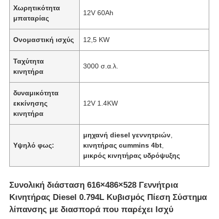
Χωρητικότητα
12V 60Ah
μπαταρίας
Ονομαστική ισχύς
12,5 KW
Ταχύτητα
3000 σ.α.λ.
κινητήρα
δυναμικότητα
εκκίνησης
12V 1.4KW
κινητήρα
μηχανή diesel γεννητριών
,
Υψηλό φως:
κινητήρας cummins 4bt
,
μικρός κινητήρας υδρόψυξης
Συνολική διάσταση 616×486×528 Γεννήτρια
Κινητήρας Diesel 0.794L Κυβισμός Πίεση Σύστημα
λίπανσης με διασπορά που παρέχει Ισχύ