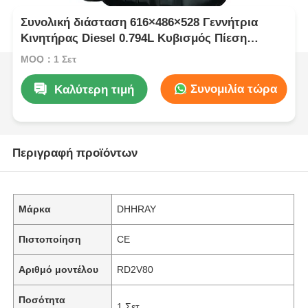
Συνολική διάσταση 616×486×528 Γεννήτρια
Κινητήρας Diesel 0.794L Κυβισμός Πίεση
Σύστημα λίπανσης με διασπορά που παρέχει
MOQ：1 Σετ
Ισχύ
Συνομιλία τώρα
Καλύτερη τιμή
Περιγραφή προϊόντων
Μάρκα
DHHRAY
Πιστοποίηση
CE
Αριθμό μοντέλου
RD2V80
Ποσότητα
1 Σετ