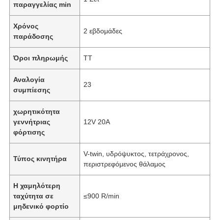
παραγγελίας min
Χρόνος
2 εβδομάδες
παράδοσης
Όροι πληρωμής
TT
Αναλογία
23
συμπίεσης
χωρητικότητα
γεννήτριας
12V 20A
φόρτισης
V-twin, υδρόψυκτος, τετράχρονος,
Τύπος κινητήρα
περιστρεφόμενος θάλαμος
Η χαμηλότερη
ταχύτητα σε
≤900 R/min
μηδενικό φορτίο