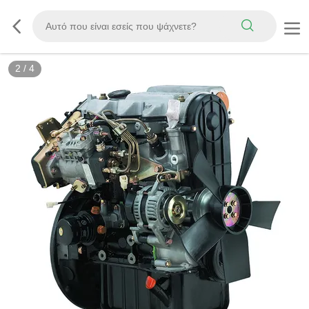
2
/
4