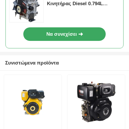
Κινητήρας Diesel 0.794L
Κυβισμός Πίεση Σύστημα
λίπανσης με διασπορά που
παρέχει Ισχύ
Να συνεχίσει
Συνιστώμενα προϊόντα