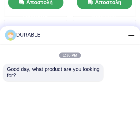
Αποστολή
Αποστολή
Τυφή × Στροφή 86 ×
Τύπος κινητήρα
72 mm και Συνολική
τετραχρονικού τύπου
ερώτησης
ερώτησης
διάσταση 420 × 440 ×
Σχεδιασμένος για
495 mm Σχεδιασμένο
μέγιστη αντοχή και
για απόδοση
απόδοση
DURABLE
1:36 PM
Good day, what product are you looking 
for?
12V 3A Γεννήτης
Διάταξη 0,418 λίτρων
φόρτισης
Ντίζελ Βιομηχανικός
Δυνατότητα
κινητήρας με τρύπα
Γεννήτρια κινητήρα
× ρεύμα 86 × 72 mm
Αποστολή
Αποστολή
ντίζελ Παρέχοντας
Ιδανικός για την
1.65L χωρητικότητα
αξιοπιστία του
ερώτησης
ερώτησης
λάδι λιπαντικού και
βιομηχανικού
άνω 12V 36Ah
εξοπλισμού
Αρχική Σελίδα
Περίπου εμείς
επαφή
Desktop Site