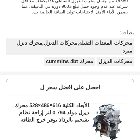
80×79 مم. يعمل محرك الديزل الصناعي هذا بكفاءة مع أقل
سرعة عند عدم وجود حمل تبلغ ≤900 دورة في الدقيقة، مما
يضمن الأداء الأمثل لاحتياجات توليد الطاقة الخاصة بك.
بطاقة:
محركات المعدات الثقيلة,محركات الديزل,محرك ديزل
مبرد
محركات الديزل
محرك cummins 4bt
احصل على افضل سعر ل
الأبعاد الكلية 616×486×528 محرك
ديزل مولد 0.794 لتر إزاحة نظام
تشحيم بالرذاذ يوفر خرج الطاقة