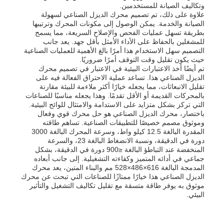
وتكاليف الصيانة للمستخدمين.
علاوة على ذلك، تم تصميم محرك الديزل الصناعي لسهولة
الصيانة والخدمة. يمكن الوصول إلى مكونات المحرك وترتيبها
حول بنا
بطريقة تسهل عمليات الفحص والإصلاح السريعة، مما يسمح
للمشغلين بالحفاظ على الأداء الأمثل بأقل جهد. يعد جانب
التصميم سهل الاستخدام هذا أمرًا بالغ الأهمية للعمليات الصناعية
حيث يكون تقليل وقت التوقف أمرًا ضروريًا.
جولة في المعمل
تم أيضًا أخذ الاعتبارات البيئية في الاعتبار في تصميم محرك
الديزل الصناعي هذا. تساعد عملية الاحتراق الفعالة فيه على
تقليل الانبعاثات، مما يجعله خيارًا أكثر ملاءمة للبيئة مقارنة
ضبط الجودة
بالمحركات القديمة أو الأقل تقدمًا. وهذا يجعله مناسبًا للصناعات
التي تركز بشكل متزايد على الاستدامة والامتثال للوائح البيئية.
باختصار، محرك الديزل الصناعي هو حل محرك قوي وفعال
وموثوق مصمم خصيصًا للتطبيقات الصناعية. تساهم طاقته
اتصل بنا
المقدرة البالغة 12.5 كيلو واط، وسرعة المحرك البالغة 3000
دورة في الدقيقة، ونسبة الانضغاط البالغة 23، والسرعة
المنخفضة عند التباطؤ البالغة ≤900 دورة في الدقيقة، بشكل
أخبار
جماعي في أدائه المتميز وكفاءته التشغيلية. إلى جانب أبعاده
المدمجة البالغة 616×486×528 مم والبناء المتين، يعد محرك
الديزل الصناعي هذا خيارًا ممتازًا للصناعات التي تبحث عن محرك
موثوق به يوفر طاقة متسقة مع تقليل تكاليف التشغيل والتأثير
جميع القضايا
البيئي.
طلب اقتباس