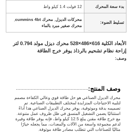
بدء سعة المحرك
12 فولت 1.4 كيلو واط
محركات الديزل
,
محرك cummins 4bt
,
تسليط الضوء:
محرك صغير مبرد بالماء
الأبعاد الكلية 616×486×528 محرك ديزل مولد 0.794 لتر
إزاحة نظام تشحيم بالرذاذ يوفر خرج الطاقة
وصف:
وصف المنتج:
محرك الديزل الصناعي هو حل طاقة قوي وعالي الكفاءة مصمم
لتلبية الاحتياجات المتزايدة لمختلف التطبيقات الصناعية. تم
تصميمه بدقة وموثوقية، يوفر محرك الديزل الصناعي هذا أداءً
استثنائيًا يضمن التشغيل المتسق في ظل ظروف عمل متنوعة.
مع خرج طاقة مقنن يبلغ 12.5 كيلو واط، فإنه يوفر طاقة وفيرة
لدعم مجموعة واسعة من الآلات والمعدات، مما يجعله خيارًا
مثاليًا للصناعات التي تتطلب مصادر طاقة موثوقة.