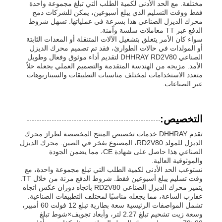
مختلفة. مع الحد الأدنى لكمية الطلب التي تبلغ مجموعة واحدة
فقط ووقت التسليم الذي يبلغ أسبوعين، يمكن للشركات دمج
محرك الديزل الصناعي هذا بسرعة في عملياتها. تسهل شروط
الدفع عبر TT معاملات سلسة وآمنة.
سواء كان الأمر يتعلق بتشغيل الآلات المتنقلة أو المعدات الثابتة
أو المولدات في حالات الطوارئ، فقد تم تصميم محرك الديزل
الصناعي DHHRAY RD2V80 لتقديم أداء موثوق وفعال وطويل
الأمد. مزيجه من الهندسة المتقدمة والتصميم العملي يجعله حلاً
متعدد الاستخدامات لمختلف مناسبات التطبيقات والسيناريوهات
عبر الصناعات.
التخصيص:
تقدم DHHRAY خدمات تخصيص المنتج المخصصة لطراز محرك
الديزل للمولد RD2V80، المصنوع بفخر في الصين. محرك الديزل
الصناعي هذا حاصل على شهادة CE، مما يضمن الجودة
والموثوقية العالية.
نستوعب الحد الأدنى لكمية الطلب التي تبلغ مجموعة واحدة، مع
وقت تسليم يبلغ أسبوعين فقط. شروط الدفع مرنة من خلال TT.
يتميز محرك الديزل الصناعي RD2V80 باتجاه دوران عكس اتجاه
عقارب الساعة، مما يجعله مناسبًا لمختلف التطبيقات الصناعية.
تشمل المواصفات الرئيسية سعة بطارية تبلغ 12 فولت 60 أمبير،
وسعة زيت تشحيم تبلغ 2.27 لتر، وأبعاد تجويف×شوط تبلغ