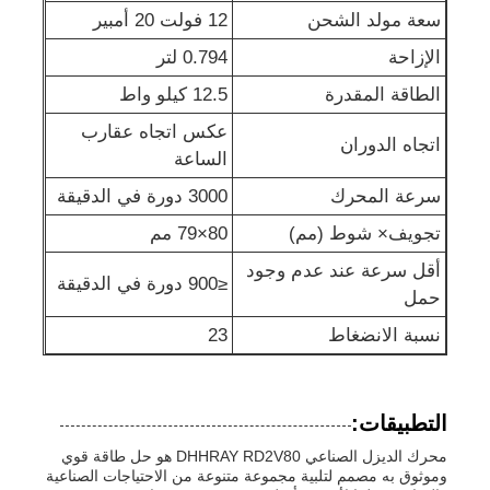
سعة مولد الشحن
12 فولت 20 أمبير
مجموعة مولدات عازلة للصوت
الإزاحة
0.794 لتر
الطاقة المقدرة
12.5 كيلو واط
مولد استخدام منزلي
عكس اتجاه عقارب
اتجاه الدوران
الساعة
مجموعة مولدات الستارة
سرعة المحرك
3000 دورة في الدقيقة
تجويف× شوط (مم)
80×79 مم
مولد ضجيج منخفض
أقل سرعة عند عدم وجود
≤900 دورة في الدقيقة
حمل
صيانة المولد
نسبة الانضغاط
23
مجموعة مولدات اللحام
التطبيقات:
محرك الديزل الصناعي DHHRAY RD2V80 هو حل طاقة قوي
محركات الديزل
وموثوق به مصمم لتلبية مجموعة متنوعة من الاحتياجات الصناعية