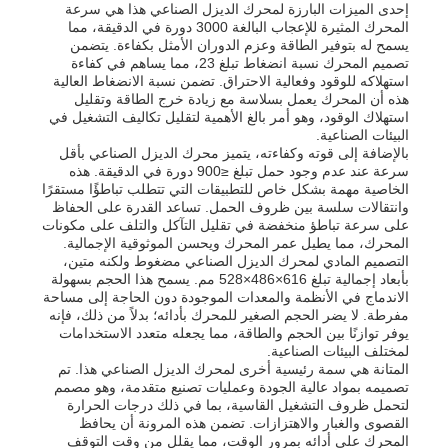
إحدى الميزات البارزة لمحرك الديزل الصناعي هذا هي سرعة
المحرك المثيرة للإعجاب البالغة 3000 دورة في الدقيقة، مما
يسمح له بتوفير الطاقة وعزم الدوران الأمثل بكفاءة. يتضمن
تصميم المحرك نسبة انضغاط تبلغ 23، مما يساهم في كفاءة
استهلاكه للوقود وفعالية الاحتراق. تضمن نسبة الانضغاط العالية
هذه أن المحرك يعمل بسلاسة مع زيادة خرج الطاقة وتقليل
استهلاك الوقود، وهو أمر بالغ الأهمية لتقليل تكاليف التشغيل في
البيئات الصناعية.
بالإضافة إلى قوته وكفاءته، يتميز محرك الديزل الصناعي بأقل
سرعة عند عدم وجود حمل تبلغ ≤900 دورة في الدقيقة. هذه
الخاصية مهمة بشكل خاص للتطبيقات التي تتطلب تباطؤًا مستقرًا
وانتقالات سلسة بين ظروف الحمل. تساعد القدرة على الحفاظ
على سرعة تباطؤ منخفضة في تقليل التآكل والتلف على مكونات
المحرك، مما يطيل عمر المحرك ويحسن الموثوقية الإجمالية.
التصميم المادي لمحرك الديزل الصناعي مضغوط ولكنه متين،
بأبعاد إجمالية تبلغ 616×486×528 مم. يسمح هذا الحجم بسهولة
الاندماج في الأنظمة والمعدات الموجودة دون الحاجة إلى مساحة
منزل
مفرطة. لا يضر الحجم الصغير للمحرك بأدائه؛ بدلاً من ذلك، فإنه
يوفر توازنًا بين الحجم والطاقة، مما يجعله متعدد الاستخدامات
لمختلف البيئات الصناعية.
المتانة هي سمة رئيسية أخرى لمحرك الديزل الصناعي هذا. تم
المنتجات
تصميمه بمواد عالية الجودة وعمليات تصنيع متقدمة، وهو مصمم
لتحمل ظروف التشغيل القاسية، بما في ذلك درجات الحرارة
القصوى والغبار والاهتزازات. تضمن هذه المرونة أن يحافظ
المحرك على أدائه بمرور الوقت، مما يقلل من وقت التوقف
أشرطة فيديو