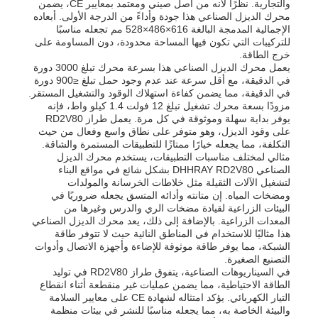
والتجارية. نظرًا لأنه من أصل صيني ومعتمد بمعايير CE، يضمن
محرك الديزل الصناعي هذا جودة وأداءً من الدرجة الأولى. أبعاده
الإجمالية المدمجة البالغة 616×486×528 مم تجعله مناسبًا
مضخة مياه الصرف الصحي
للتركيبات التي تكون فيها المساحة محدودة، دون المساومة على
خرج الطاقة.
يعمل محرك الديزل الصناعي هذا بسرعة محرك تبلغ 3000 دورة
في الدقيقة، مع أقل سرعة عند عدم وجود حمل تبلغ ≤900 دورة
في الدقيقة، مما يضمن كفاءة استهلاك الوقود والتشغيل المستقر.
مزودًا بسعة محرك تشغيل تبلغ 12 فولت 1.4 كيلو واط، فإنه
يوفر بداية سهلة وموثوقة في كل مرة. يعمل طراز RD2V80
على وقود الديزل، وهو متوفر على نطاق واسع وفعال من حيث
التكلفة، مما يجعله خيارًا ممتازًا للتطبيقات المستمرة والشاقة.
مثالي لمختلف مناسبات التطبيقات، يستخدم محرك الديزل
الصناعي DHHRAY RD2V80 بشكل شائع في مواقع البناء
لتشغيل الآلات الثقيلة مثل خلاطات الخرسانة والمولدات
ومضخات المياه. إن متانته وأدائه المتسق يجعله ضروريًا في
البيئات الزراعية لقيادة مضخات الري والدرس وغيرها من
المعدات الزراعية. بالإضافة إلى ذلك، يعد محرك الديزل الصناعي
هذا مثاليًا للاستخدام في المناطق النائية حيث لا تتوفر طاقة
الشبكة، مما يوفر طاقة موثوقة للإضاءة وأجهزة الاتصال وأدوات
التصنيع الصغيرة.
في السيناريوهات الصناعية، يتفوق طراز RD2V80 في توليد
الطاقة الاحتياطية، مما يضمن عمليات غير منقطعة أثناء انقطاع
التيار الكهربائي. يؤكد امتثاله لشهادة CE على معايير السلامة
والبيئة الخاصة به، مما يجعله مناسبًا للنشر في بيئات منظمة