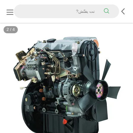
2
/
4