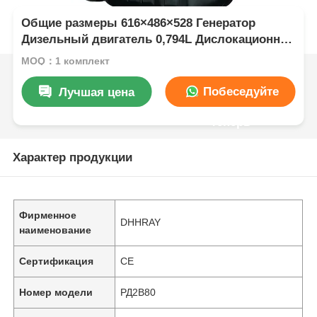
Общие размеры 616×486×528 Генератор
Дизельный двигатель 0,794L Дислокационное
давление Сплетная смазочная система,
MOQ：1 комплект
обеспечивающая выходную мощность
Побеседуйте
Лучшая цена
теперь
Характер продукции
Фирменное
DHHRAY
наименование
Сертификация
CE
Номер модели
РД2В80