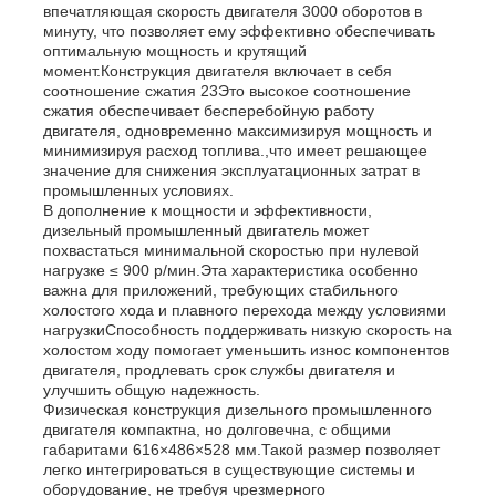
впечатляющая скорость двигателя 3000 оборотов в
минуту, что позволяет ему эффективно обеспечивать
оптимальную мощность и крутящий
О Компании
момент.Конструкция двигателя включает в себя
соотношение сжатия 23Это высокое соотношение
сжатия обеспечивает бесперебойную работу
двигателя, одновременно максимизируя мощность и
Наша фабрика
минимизируя расход топлива.,что имеет решающее
значение для снижения эксплуатационных затрат в
промышленных условиях.
контроль качества
В дополнение к мощности и эффективности,
дизельный промышленный двигатель может
похвастаться минимальной скоростью при нулевой
нагрузке ≤ 900 р/мин.Эта характеристика особенно
контактные данные
важна для приложений, требующих стабильного
холостого хода и плавного перехода между условиями
нагрузкиСпособность поддерживать низкую скорость на
Новости
холостом ходу помогает уменьшить износ компонентов
двигателя, продлевать срок службы двигателя и
улучшить общую надежность.
Физическая конструкция дизельного промышленного
Все случаи
двигателя компактна, но долговечна, с общими
габаритами 616×486×528 мм.Такой размер позволяет
легко интегрироваться в существующие системы и
Отправить запрос
оборудование, не требуя чрезмерного