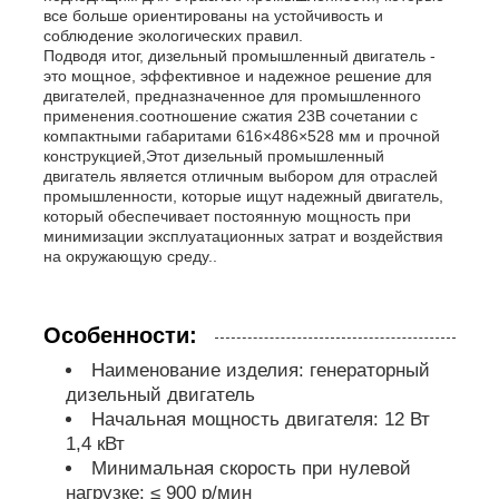
все больше ориентированы на устойчивость и
соблюдение экологических правил.
звукоизоляционный набор генератора
Подводя итог, дизельный промышленный двигатель -
это мощное, эффективное и надежное решение для
двигателей, предназначенное для промышленного
применения.соотношение сжатия 23В сочетании с
домашний генератор пользы
компактными габаритами 616×486×528 мм и прочной
конструкцией,Этот дизельный промышленный
двигатель является отличным выбором для отраслей
Набор генератора сени
промышленности, которые ищут надежный двигатель,
который обеспечивает постоянную мощность при
минимизации эксплуатационных затрат и воздействия
на окружающую среду..
Генератор с низким уровнем шума
Особенности:
Сохранение генератора
Наименование изделия: генераторный
дизельный двигатель
Сварочный генератор
Начальная мощность двигателя: 12 Вт
1,4 кВт
Минимальная скорость при нулевой
двигатель дизеля генератора
нагрузке: ≤ 900 р/мин