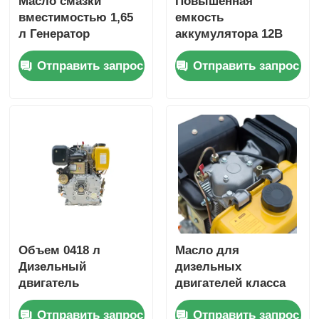
Масло смазки
Повышенная
вместимостью 1,65
емкость
л Генератор
аккумулятора 12В
Дизельный
36Ач Дизельный
Отправить запрос
Отправить запрос
двигатель
промышленный
Воздушно-
двигатель,
охлаждаемый
обеспечивающий
двигатель Тип
общие размеры
Номинальная
420×440×495 мм для
мощность 6 кВт
промышленной
Тяжелый генератор
мощности
энергии
Объем 0418 л
Масло для
Дизельный
дизельных
двигатель
двигателей класса
генератора,
CD, для
Отправить запрос
Отправить запрос
включающий
промышленных