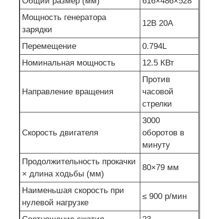
Общий размер (мм)
616×486×528
Мощность генератора
12В 20А
зарядки
Перемещение
0.794L
Номинальная мощность
12.5 КВт
Против
Направление вращения
часовой
стрелки
3000
Скорость двигателя
оборотов в
минуту
Продолжительность прокачки
80×79 мм
× длина ходьбы (мм)
Наименьшая скорость при
≤ 900 р/мин
нулевой нагрузке