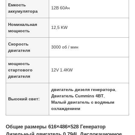
Емкость
12В 60Ач
аккумулятора
Номинальная
12,5 KW
мощность
Скорость
3000 об / мин
двигателя
мощность
стартового
12V 1.4KW
двигателя
двигатель дизеля генератора
,
Двигатель Cummins 4BT
,
Высокий свет:
Малый двигатель с водяным
охлаждением
Общие размеры 616×486×528 Генератор
Дизельный двигатель 0,794L Дислокационное