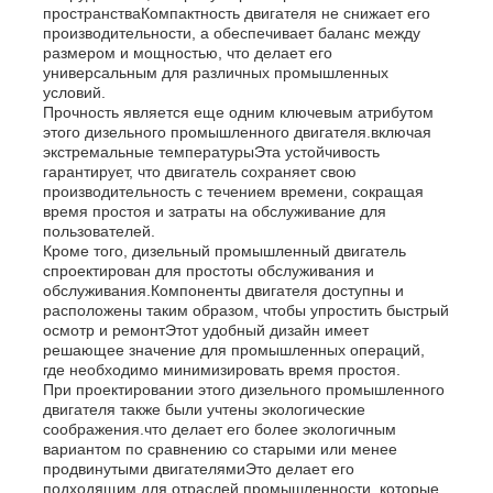
пространстваКомпактность двигателя не снижает его
производительности, а обеспечивает баланс между
размером и мощностью, что делает его
дизель-генераторная установка
универсальным для различных промышленных
условий.
Прочность является еще одним ключевым атрибутом
бензиновый генератор
этого дизельного промышленного двигателя.включая
экстремальные температурыЭта устойчивость
гарантирует, что двигатель сохраняет свою
производительность с течением времени, сокращая
Инверторная генераторная установка
время простоя и затраты на обслуживание для
пользователей.
Кроме того, дизельный промышленный двигатель
Портативный генераторный набор
спроектирован для простоты обслуживания и
обслуживания.Компоненты двигателя доступны и
расположены таким образом, чтобы упростить быстрый
осмотр и ремонтЭтот удобный дизайн имеет
Промышленная генераторная установка
решающее значение для промышленных операций,
где необходимо минимизировать время простоя.
При проектировании этого дизельного промышленного
Цифровая генераторная установка
двигателя также были учтены экологические
соображения.что делает его более экологичным
вариантом по сравнению со старыми или менее
продвинутыми двигателямиЭто делает его
Генератор открытых кадров
подходящим для отраслей промышленности, которые