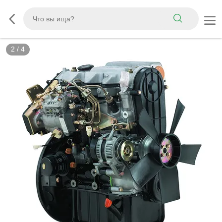
2
/
4