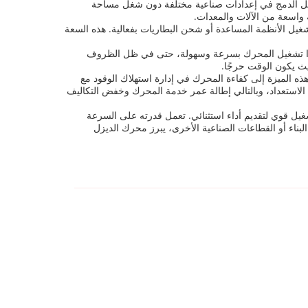
× 495 مم. هذا الحجم يجعله متعدد الاستخدامات وسهل الدمج في إعدادات صناعية مختلفة دون شغل مساحة
 واسعة من الآلات والمعدات.
ولت 3 أمبير، مما يضمن خرجًا كهربائيًا ثابتًا وفعالًا لتشغيل الأنظمة المساعدة أو شحن البطاريات بفعالية. هذه السعة
بلغ 12 فولت 0.8 كيلو واط. يتيح محرك التشغيل القوي هذا تشغيل المحرك بسرعة وسهولة، حتى في ظل الظروف
يث يكون الوقت حرجًا.
≤1300 دورة في الدقيقة عند عدم وجود حمل. تشير هذه الميزة إلى كفاءة المحرك في إدارة استهلاك الوقود مع
الاستعداد، وبالتالي إطالة عمر خدمة المحرك وخفض التكاليف
يل قوي لتقديم أداء استثنائي. تعمل قدرته على السرعة
البناء أو القطاعات الصناعية الأخرى، يبرز محرك الديزل