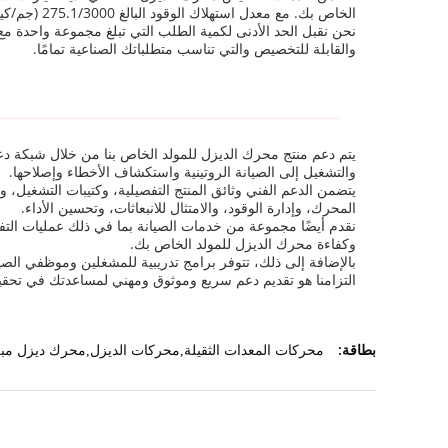
الخاص بك. مع معدل استهلاك الوقود البالغ 275.1/3000 (جم/كيلو واط.ساعة)/دورة في الدقيقة، نضمن استخدامًا اقتصاديًا للوقود دون المساس بإخراج الطاقة.
والقابلة للتخصيص والتي تناسب متطلباتك الصناعية تمامًا.
يتم دعم منتج محرك الديزل للمولد الخاص بنا من خلال شبكة دع
والتشغيل إلى الصيانة الروتينية واستكشاف الأخطاء وإصلاحها.
يتضمن الدعم الفني وثائق المنتج التفصيلية، وكتيبات التشغيل،
المحرك، وإدارة الوقود، والامتثال للانبعاثات، وتحسين الأداء.
نقدم أيضًا مجموعة من خدمات الصيانة بما في ذلك عمليات التف
وكفاءة محرك الديزل للمولد الخاص بك.
بالإضافة إلى ذلك، تتوفر برامج تدريبية للمشغلين وموظفي الصي
التزامنا هو تقديم دعم سريع وموثوق ومهني لمساعدتك في تحق
بطاقة:
محركات المعدات الثقيلة,محركات الديزل,محرك ديزل مبر