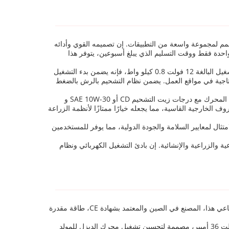
در طاقة متعدد الاستخدامات وموثوق به مصمم لمجموعة واسعة من التطبيقات. إن تصميمه القوي وأدائه
 واحدة فقط ووقت التسليم الذي يبلغ أسبوعين، يتوفر هذا
أحد التطبيقات الرئيسية لمحرك الديزل الصناعي DEHRAY RD186F هو في تشغيل المولدات. بفضل نظام التشغيل الكهربائي وسعة محرك التشغيل البالغة 12 فولت 0.8 كيلو واط، فإنه يضمن بدء التشغيل
 مما يقلل من وقت التوقف ويزيد الإنتاجية في مواقع العمل. يضمن نظام التشحيم بالرش بالضغط
يستخدم محرك الديزل الصناعي هذا أيضًا على نطاق واسع في الآلات الزراعية مثل مضخات المياه والمحاريث والجرارات الصغيرة. تعمل توافق المحرك مع درجات زيت التشحيم CD أو SAE 10W-30 و
وف الخارجية القاسية، مما يجعله خيارًا ممتازًا لأنظمة الزراعة
يوهات البناء، يمكن دمج محرك DEHRAY RD186F في خلاطات الخرسانة والضواغط وغيرها من المعدات الثقيلة. تضمن شهادة CE الامتثال لمعايير السلامة والجودة الدولية، مما يوفر للمستخدمين
لف التطبيقات الصناعية والزراعية والإنشائية. إن بادئ التشغيل الكهربائي ونظام
تقدم DEHRAY حلولًا مخصصة لمحرك الديزل الصناعي RD186F، مصممة لتلبية احتياجات الطاقة المحددة الخاصة بك. يوفر محرك الديزل الصناعي هذا، المصنع في الصين والمعتمد بشهادة CE، طاقة مقدرة
تتضمن خدمات تخصيص محرك الديزل الصناعي لدينا خيارات لسعة محرك التشغيل البالغة 12 فولت 0.8 كيلو واط وسعة مجمع تزيد عن 12 فولت 36 أمبير، مصممة لتحسين تشغيل محرك الديزل للمولد