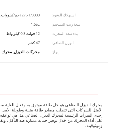
استهلاك الوقود:
275.1/3000 (جم/كيلووات.ساعة)/ص/دقيقة
سعة زيت التشحيم:
1.65L
بدء سعة المحرك:
12 فولت 0.8 كيلو واط
الوزن الصافي:
47 كجم
إبراز:
,
محركات الديزل
محرك cummins 4bt
محرك الديزل الصناعي هو حل طاقة موثوق به وفعال للغاية مصمم ل
الأمثل للشركات التي تتطلب مصادر طاقة متينة وطويلة الأمد. بفض
على أداء المحرك من خلال توفير حماية ممتازة ضد التآكل، 
وموثوقيته.