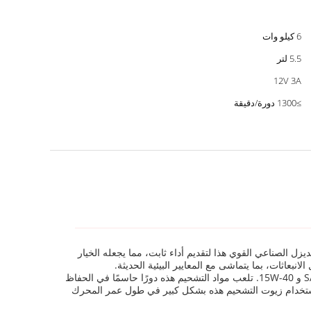
6 كيلو وات
5.5 لتر
12V 3A
≥1300 دورة/دقيقة
ل الصناعي القوي هذا لتقديم أداء ثابت، مما يجعله الخيار
بعاثات، بما يتماشى مع المعايير البيئية الحديثة.
إحدى الميزات الرئيسية لمحرك الديزل الصناعي هذا هي توافقه مع مجموعة من زيوت التشحيم عالية الجودة، وتحديدًا درجة CD أو SAE 10W-30 و 15W-40. تلعب مواد التشحيم هذه دورًا حاسمًا في الحفاظ
ستخدام زيوت التشحيم هذه بشكل كبير في طول عمر المحرك