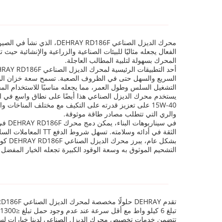
الفعال يجعله مثاليًا للبيئات الصناعية والزراعية والإنشائية ح
المحرك بسهولة لتلبية المطالب العاجلة.
التشغيل السلس وطول العمر، مما يجعله مناسبًا للاستخدام المس
15W-40 على تعزيز قدرته على التكيف مع مختلف المناخات 
والري التي تتطلب مصادر طاقة موثوقة.
الثقة في أدائه وسلامته. تسهل شروط الدفع TT المعاملات السلسة، مما يدعم بشكل أكبر النشر في الوقت المناسب في مواقع البناء.
بشكل 
التشحيم الموثوق به وسعة الوقود الكبيرة تجعله الخيار المفض
تبلغ 6 كيلو واط مع أقل سرعة عند عدم وجود حمل تبلغ ≤1300 دورة في الدقيقة، مما يضمن أداءً فعالًا وموثوقًا به.