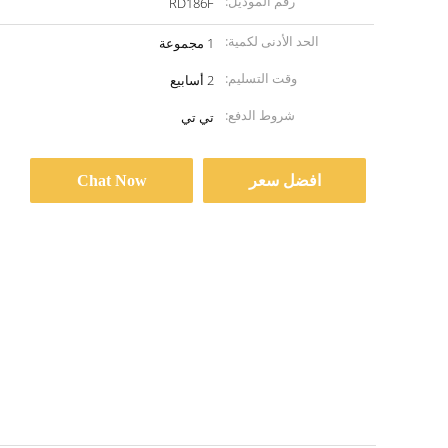
رقم الموديل:
RD186F
الحد الأدنى لكمية:
1 مجموعة
وقت التسليم:
2 أسابيع
شروط الدفع:
تي تي
افضل سعر
Chat Now