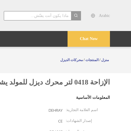
Arabic
search
Chat Now
منزل
/
المنتجات
/
محركات الديزل
الإزاحة 0418 لتر محرك ديزل للمولد يشتمل على تجويف× شوط 86×72 ملم والأبعاد الكلية 420×440×495 ملم مصمم للأداء
المعلومات الأساسية
اسم العلامة التجارية:
DEHRAY
إصدار الشهادات:
CE