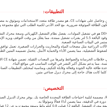
التطبيقات:
محرك الديزل الصناعي DEHRAY RD186F، الذي نشأ في الصين وحاصل على شهادات CE، هو مص
يث تكون الطاقة الموثوقة ضرورية. مع الحد الأدنى لكمية الطلب التي تبلغ مجموعة
السريع والسهل حتى في الظروف الصعبة. تسمح سعة خزان الوقود البالغة 5.5 لتر بفترات تشغيل ممتدة،
تمر في البيئات الصناعية الصعبة.
والضغوط التشغيلية، مما يضمن الأداء والحماية الأمثل. يتحمل تصميمه المتين الظر
في سينار
عام، يبرز محرك الديزل الصناعي DEHRAY RD186F كوحدة طاقة عالية الجودة وفعالة وقابلة للتكيف ومناسبة لمخت
ل كلما كانت هناك حاجة إلى محرك ديزل صناعي متين.
التخصيص: