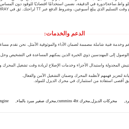
الدعم والخدمات:
م وخدمة فنية شاملة مصممة لضمان الأداء والموثوقية الأمثل. نحن نقدم مساعد
 والوصول إلى المهندسين ذوي الخبرة الذين يمكنهم المساعدة في التشخيص وحل ال
تيش المجدولة واستبدال الأجزاء وخدمات الإصلاح لزيادة وقت تشغيل المحرك و
انة لتعزيز فهمهم لأنظمة المحرك وضمان التشغيل الآمن والفعال.
يق أقصى استفادة من استثمارك في محرك الديزل للمولد.
د
,
محركات الديزل,محرك cummins 4bt,محرك صغير مبرد بالماء
,
engine