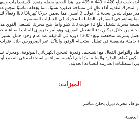
الأبعاد الإجمالية لمحرك الديزل الصناعي مضغوطة ومصممة بعناية، حيث تبلغ 420 × 440 
محرك لتقديم أداء عالٍ في مساحة صغيرة نسبيًا، مما يجعله مناسبًا لمجموعة
تعد قدرة الشحن جانبًا مهمًا آخر لمحرك الديزل الصناعي هذا. يتميز بمولد شحن بسعة 12 ف
ما يساهم في الموثوقية الشاملة للمحرك في العمليات المستمرة.
بالحديث عن محرك التشغيل، تم تجهيز محرك الديزل الصناعي بسعة محرك تشغيل ت
اجية من خلال تمكين بدء التشغيل الفوري، وهو أمر ضروري للبيئات الصناعية ح
ميزة أخرى مهمة لمحرك الديزل الصناعي هذا هي قدرته على العمل بسرعة منخفضة تبلغ 
خاملة منخفضة في تقليل استخدام الوقود والتآكل غير الضروريين خلال فترات 
، والتوافق الفعال مع التشحيم، وقدرة الشحن الكهربائي الموثوقة، ومحرك تشغ
ون كفاءة الوقود والمتانة أمرًا بالغ الأهمية. سواء تم استخدامه في التصنيع أو 
 المتطلبات الصارمة للصناعة الحديثة.
الميزات:
أشواط، محرك ديزل بحقن مباشر