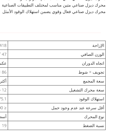
محرك ديزل صناعي متين مناسب لمختلف التطبيقات الصناعية
محرك ديزل صناعي فعال وقوي يضمن استهلاك الوقود الأمثل
الإزاحة
0.418 
الوزن الصافي
47 كجم
اتجاه الدوران
عكس 
تجويف × شوط
86 × 72 مم
سعة المجمع
أكثر من 12 
سعة محرك التشغيل
12 فولت 0.8 كيلو واط
استهلاك الوقود
275.1 جم/كيلو واط.ساعة عند 000
أقل سرعة عند عدم وجود حمل
≤ 1300 دورة في الدقيقة
نوع المحرك
أسطو
نسبة الضغط
19