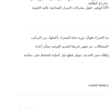
نحن نقبل الحد الأدنى لكمية الطلب التي تبلغ مجموعة واحدة مع وقت التسليم الذي يبلغ أسبوعين، وشروط الدفع عبر TT لراحتك. ثق في DEHRAY لتوفير حلول محركات الديزل الصناعية عالية الجودة
ة الخبراء طوال دورة حياة المحرك بأكملها، من التركيب
مشكلات. تم تجهيز فريقنا لتقديم التوجيه بشأن إعداد
إطالة عمر الخدمة. تتوفر قطع غيار أصلية للحفاظ على سلامة
cooled diesel 