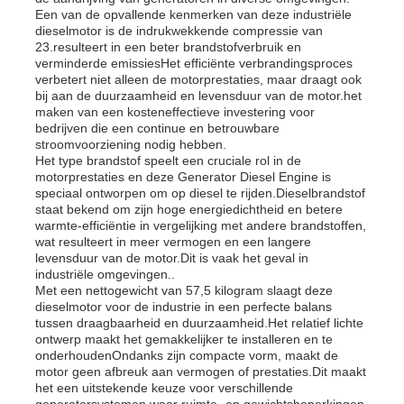
Een van de opvallende kenmerken van deze industriële
dieselmotor is de indrukwekkende compressie van
23.resulteert in een beter brandstofverbruik en
verminderde emissiesHet efficiënte verbrandingsproces
verbetert niet alleen de motorprestaties, maar draagt ook
bij aan de duurzaamheid en levensduur van de motor.het
maken van een kosteneffectieve investering voor
bedrijven die een continue en betrouwbare
stroomvoorziening nodig hebben.
Het type brandstof speelt een cruciale rol in de
motorprestaties en deze Generator Diesel Engine is
speciaal ontworpen om op diesel te rijden.Dieselbrandstof
staat bekend om zijn hoge energiedichtheid en betere
warmte-efficiëntie in vergelijking met andere brandstoffen,
wat resulteert in meer vermogen en een langere
levensduur van de motor.Dit is vaak het geval in
industriële omgevingen..
Thuis
Met een nettogewicht van 57,5 kilogram slaagt deze
dieselmotor voor de industrie in een perfecte balans
tussen draagbaarheid en duurzaamheid.Het relatief lichte
ontwerp maakt het gemakkelijker te installeren en te
Producten
onderhoudenOndanks zijn compacte vorm, maakt de
motor geen afbreuk aan vermogen of prestaties.Dit maakt
het een uitstekende keuze voor verschillende
Videos
generatorsystemen waar ruimte- en gewichtsbeperkingen