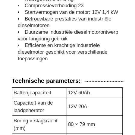
Compressieverhouding 23
Startvermogen van de motor: 12V 1,4 kW
geluiddichte generatorreeks
Betrouwbare prestaties van industriële
dieselmotoren
Duurzame industriële dieselmotorontwerp
de generator van het huisgebruik
voor langdurig gebruik
Efficiënte en krachtige industriële
dieselmotor geschikt voor verschillende
De Reeks van de luifelgenerator
toepassingen
Geraffineerd met een laag geluid
Technische parameters:
Onderhoud van de generator
Batterijcapaciteit
12V 60Ah
Capaciteit van de
12V 20A
Lasgeneratorset
laadgenerator
Boring × slagkracht
80 × 79 mm
(mm)
generatordieselmotor