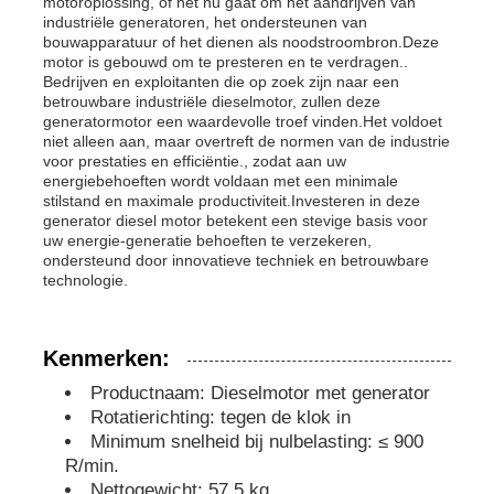
motoroplossing, of het nu gaat om het aandrijven van
industriële generatoren, het ondersteunen van
bouwapparatuur of het dienen als noodstroombron.Deze
dieselgeneratorset
motor is gebouwd om te presteren en te verdragen..
Bedrijven en exploitanten die op zoek zijn naar een
betrouwbare industriële dieselmotor, zullen deze
generatormotor een waardevolle troef vinden.Het voldoet
benzinegeneratoren
niet alleen aan, maar overtreft de normen van de industrie
voor prestaties en efficiëntie., zodat aan uw
energiebehoeften wordt voldaan met een minimale
Omvormergeneratorset
stilstand en maximale productiviteit.Investeren in deze
generator diesel motor betekent een stevige basis voor
uw energie-generatie behoeften te verzekeren,
ondersteund door innovatieve techniek en betrouwbare
Draagbare Generator Set
technologie.
Industriële generatorset
Kenmerken:
Productnaam: Dieselmotor met generator
Digitale generatorset
Rotatierichting: tegen de klok in
Minimum snelheid bij nulbelasting: ≤ 900
R/min.
Open Frame Generator
Nettogewicht: 57,5 kg