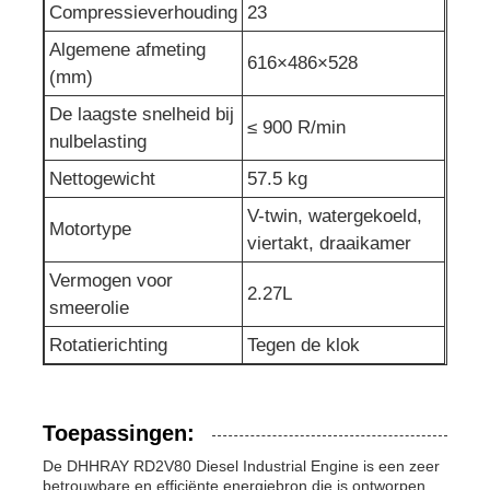
Compressieverhouding
23
afvalwaterpomp
Algemene afmeting
616×486×528
(mm)
De laagste snelheid bij
≤ 900 R/min
nulbelasting
Nettogewicht
57.5 kg
V-twin, watergekoeld,
Motortype
viertakt, draaikamer
Vermogen voor
2.27L
smeerolie
Rotatierichting
Tegen de klok
Toepassingen:
De DHHRAY RD2V80 Diesel Industrial Engine is een zeer
betrouwbare en efficiënte energiebron die is ontworpen