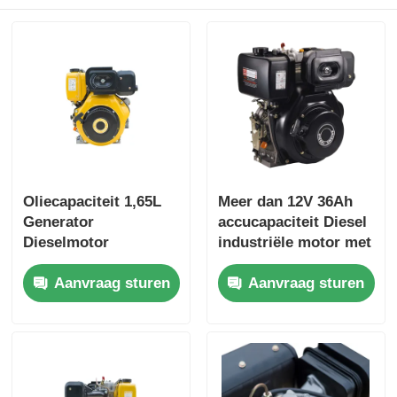
Oliecapaciteit 1,65L
Meer dan 12V 36Ah
Generator
accucapaciteit Diesel
Dieselmotor
industriële motor met
Luchtgekoelde Motor
een totale afmeting
Aanvraag sturen
Aanvraag sturen
Type Nominaal
van 420×440×495 mm
vermogen 6KW Zware
voor industriële
Duty
energie
Stroomgenerator
Motor