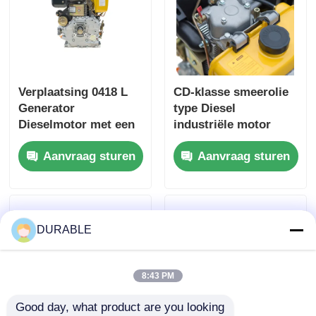
Verplaatsing 0418 L
CD-klasse smeerolie
Generator
type Diesel
Dieselmotor met een
industriële motor
boring × slagkracht
Viertaktmotor type
Aanvraag sturen
Aanvraag sturen
van 86 × 72 mm en
Ontworpen voor
een totale afmeting
maximale
van 420 × 440 × 495
duurzaamheid en
mm Ontworpen voor
prestaties
prestaties
DURABLE
8:43 PM
Good day, what product are you looking 