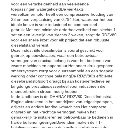
voor een verscheidenheid aan veeleisende
toepassingen.watergekoeldDe vier-takts
wervelkamermotor heeft een compressieverhouding van
23 en een verplaatsing van 0,794 liter, waardoor het een
ideale keuze is voor industrieel en commercieel
gebruik.Met een minimale orderhoeveelheid van slechts 1
set en een levertijd van slechts 2 weken, zorgt de RD2V80
voor een snelle inzet voor elk project dat een robuuste
dieselafstand vereist.
Deze industriële dieselmotor is vooral geschikt voor
gebruik op bouwlocaties, waar een betrouwbaar
vermogen van cruciaal belang is voor het bedienen van
zware machines en apparatuur.Het onder druk gespoten
smeersysteem zorgt voor duurzaamheid en een soepele
werking onder continue belastingDe RD2V80's efficiënte
dieselbrandstofsoort draagt bij aan kosteneffectieve en
langdurige prestaties.essentieel voor industrieën die
ononderbroken stroom nodig hebben.
In de landbouw is de DHHRAY RD2V80 Diesel Industrial
Engine uitstekend in het aandrijven van irrigatiepompen,
drijvers en andere landbouwmachines.Het compacte
ontwerp en het krachtige vermogen maken het
gemakkelijk te installeren en betrouwbaar te bedienen in
harde buitenomgevingenBovendien maken de TT-
betalingsvoorwaarden en de snelle levertijden van de