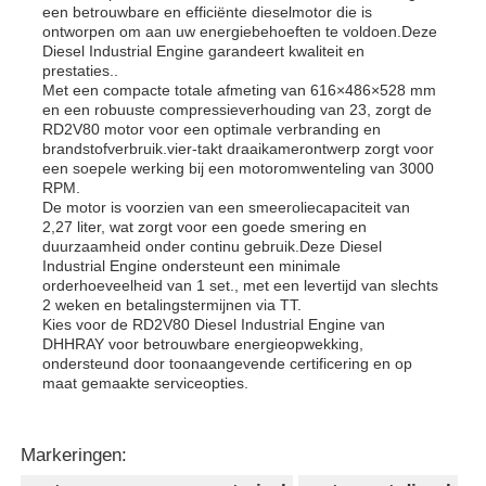
een betrouwbare en efficiënte dieselmotor die is
ontworpen om aan uw energiebehoeften te voldoen.Deze
Diesel Industrial Engine garandeert kwaliteit en
prestaties..
Met een compacte totale afmeting van 616×486×528 mm
en een robuuste compressieverhouding van 23, zorgt de
RD2V80 motor voor een optimale verbranding en
brandstofverbruik.vier-takt draaikamerontwerp zorgt voor
een soepele werking bij een motoromwenteling van 3000
RPM.
De motor is voorzien van een smeeroliecapaciteit van
2,27 liter, wat zorgt voor een goede smering en
duurzaamheid onder continu gebruik.Deze Diesel
Industrial Engine ondersteunt een minimale
orderhoeveelheid van 1 set., met een levertijd van slechts
2 weken en betalingstermijnen via TT.
Kies voor de RD2V80 Diesel Industrial Engine van
DHHRAY voor betrouwbare energieopwekking,
ondersteund door toonaangevende certificering en op
maat gemaakte serviceopties.
Markeringen: