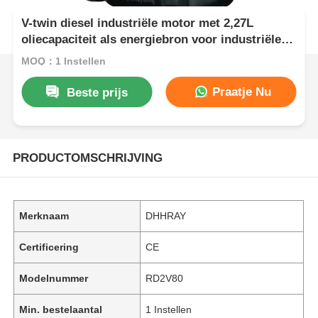
V-twin diesel industriële motor met 2,27L
oliecapaciteit als energiebron voor industriële
en bouwmachines
MOQ：1 Instellen
Praatje Nu
Beste prijs
PRODUCTOMSCHRIJVING
Merknaam
DHHRAY
Certificering
CE
Modelnummer
RD2V80
Min. bestelaantal
1 Instellen