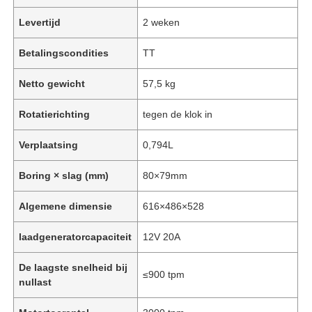
Levertijd
2 weken
Betalingscondities
TT
Netto gewicht
57,5 kg
Rotatierichting
tegen de klok in
Verplaatsing
0,794L
Boring × slag (mm)
80×79mm
Algemene dimensie
616×486×528
laadgeneratorcapaciteit
12V 20A
De laagste snelheid bij
≤900 tpm
nullast