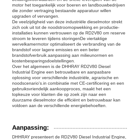
motor het toegankelijk voor boeren en landbouwbedrijven
die zonder vertraging bestaande apparatuur willen
upgraden of vervangen.
De veelzijdigheid van deze industriële dieselmotor strekt
zich ook uit tot de noodstroomopwekking.en productie-
installaties kunnen vertrouwen op de RD2V80 om reserve
stroom te leveren tijdens storingenDe viertaktige
wervelkamermotor optimaliseert de verbranding van de
brandstof voor lagere emissies en een beter
brandstofverbruik.aanpassing aan milieunormen en
kostenbesparingsdoelstellingen.
Over het algemeen is de DHHRAY RD2V80 Diesel
Industrial Engine een betrouwbare en aanpasbare
oplossing voor verschillende industriële, agrarische en
noodscenario's.in combinatie met CE-certificering en een
gebruiksvriendelijk aankoopproces, maakt het een
topkeuze voor klanten die op zoek zijn naar een
duurzame dieselmotor die efficiënt en betrouwbaar kan
voldoen aan de verschillende energiebehoeften.
Aanpassing:
DHHRAY presenteert de RD2V80 Diesel Industrial Engine,