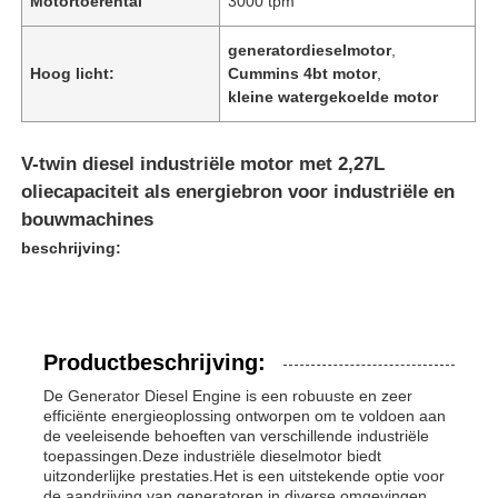
Motortoerental
3000 tpm
generatordieselmotor
,
Hoog licht:
Cummins 4bt motor
,
kleine watergekoelde motor
V-twin diesel industriële motor met 2,27L
oliecapaciteit als energiebron voor industriële en
bouwmachines
beschrijving:
Productbeschrijving:
De Generator Diesel Engine is een robuuste en zeer
efficiënte energieoplossing ontworpen om te voldoen aan
de veeleisende behoeften van verschillende industriële
toepassingen.Deze industriële dieselmotor biedt
uitzonderlijke prestaties.Het is een uitstekende optie voor
de aandrijving van generatoren in diverse omgevingen.