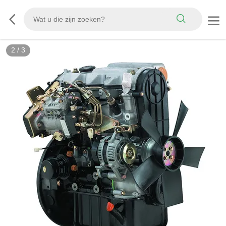
2
/
3