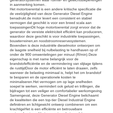
in aanmerking komen..
Het motortoerental is een andere kritische specificatie die
de veelzijdigheid van deze Generator Diesel Engine
Over ons
benadrukt.de motor levert een consistent en stabiel
vermogen dat geschikt is voor een breed scala aan
toepassingenDit hoge motortoerental zorgt ervoor dat de
Fabrieksreis
generator de vereiste elektriciteit efficiënt kan produceren,
waardoor deze geschikt is voor industriële toepassingen,
bouwterreinen,en noodstroomreservesystemen.
Bovendien is deze industriële dieselmotor ontworpen om
Kwaliteitscontrole
de laagste snelheid bij nulbelasting te handhaven op of
onder de 900 omwentelingen per minuut (R/min).Deze
eigenschap is met name belangrijk voor de
Contacteer ons
brandstofefficiëntie en de vermindering van slijtage tijdens
de rusttijdDoor de motor efficiënt te laten draaien, zelfs
wanneer de belasting minimaal is, helpt het om brandstof
te besparen en de operationele kosten te
nieuws
minimaliseren.Het vermogen om op lage snelheden
soepel te werken, vermindert ook geluid en trillingen, die
bijdragen tot een veiliger en comfortabeler werkomgeving.
Alle Gevallen
Samengevat, deze Generator Diesel Engine belichaamt
de kwaliteiten die een top-tier Diesel Industrial Engine
definiëren.en lichtgewicht ontwerp combineren om een
krachtigeHet is een efficiënte en betrouwbare
Vraag een offerte aan