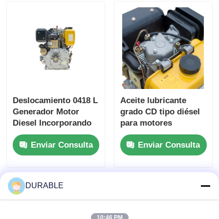
6KW Motor de
generales de
generador de energía
420×440×495 mm
de servicio pesado
para energía
industrial
Deslocamiento 0418 L
Aceite lubricante
Generador Motor
grado CD tipo diésel
Diesel Incorporando
para motores
Abertura × Trazo 86 ×
industriales de cuatro
Enviar Consulta
Enviar Consulta
72 mm y Dimensión
tiempos, diseñado
General 420 × 440 ×
para máxima
495 mm Diseñado
durabilidad y
para el rendimiento
rendimiento
DURABLE
10:46 PM