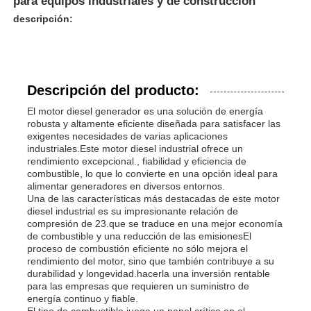
para equipos industriales y de construcción
descripción:
Descripción del producto:
El motor diesel generador es una solución de energía
robusta y altamente eficiente diseñada para satisfacer las
exigentes necesidades de varias aplicaciones
industriales.Este motor diesel industrial ofrece un
rendimiento excepcional., fiabilidad y eficiencia de
combustible, lo que lo convierte en una opción ideal para
alimentar generadores en diversos entornos.
Una de las características más destacadas de este motor
diesel industrial es su impresionante relación de
Inicio
compresión de 23.que se traduce en una mejor economía
de combustible y una reducción de las emisionesEl
proceso de combustión eficiente no sólo mejora el
rendimiento del motor, sino que también contribuye a su
Productos
durabilidad y longevidad.hacerla una inversión rentable
para las empresas que requieren un suministro de
energía continuo y fiable.
Videos
El tipo de combustible juega un papel crítico en el