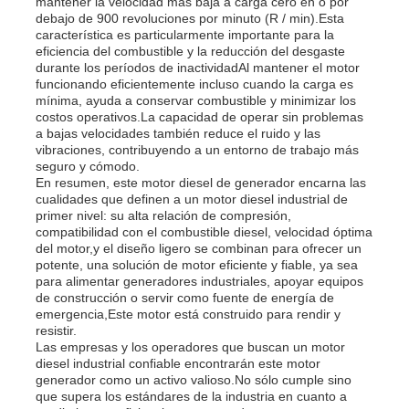
mantener la velocidad más baja a carga cero en o por
debajo de 900 revoluciones por minuto (R / min).Esta
característica es particularmente importante para la
grupo electrógeno diésel
eficiencia del combustible y la reducción del desgaste
durante los períodos de inactividadAl mantener el motor
funcionando eficientemente incluso cuando la carga es
mínima, ayuda a conservar combustible y minimizar los
Conjunto de generadores de gasolina
costos operativos.La capacidad de operar sin problemas
a bajas velocidades también reduce el ruido y las
vibraciones, contribuyendo a un entorno de trabajo más
Grupo electrógeno inversor
seguro y cómodo.
En resumen, este motor diesel de generador encarna las
cualidades que definen a un motor diesel industrial de
primer nivel: su alta relación de compresión,
Grupo electrógeno portátil
compatibilidad con el combustible diesel, velocidad óptima
del motor,y el diseño ligero se combinan para ofrecer un
potente, una solución de motor eficiente y fiable, ya sea
Grupo electrógeno industrial
para alimentar generadores industriales, apoyar equipos
de construcción o servir como fuente de energía de
emergencia,Este motor está construido para rendir y
resistir.
Grupo electrógeno digital
Las empresas y los operadores que buscan un motor
diesel industrial confiable encontrarán este motor
generador como un activo valioso.No sólo cumple sino
Generador de marco abierto
que supera los estándares de la industria en cuanto a