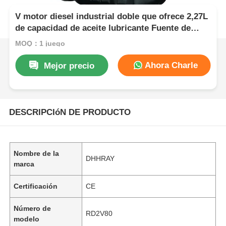
V motor diesel industrial doble que ofrece 2,27L
de capacidad de aceite lubricante Fuente de
energía para equipos industriales y de
MOQ：1 juego
construcción
Ahora Charle
Mejor precio
DESCRIPCIóN DE PRODUCTO
Nombre de la
DHHRAY
marca
Certificación
CE
Número de
RD2V80
modelo