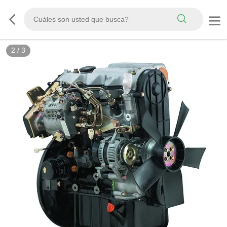
2
/
3