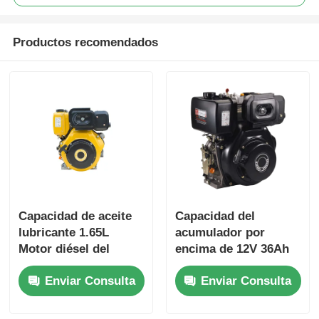
Productos recomendados
Capacidad de aceite
Capacidad del
lubricante 1.65L
acumulador por
Motor diésel del
encima de 12V 36Ah
generador Motor
Motor industrial
Enviar Consulta
Enviar Consulta
refrigerado por aire
diesel que
Tipo de motor
proporciona
Potencia nominal
dimensiones