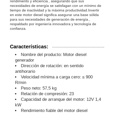
rendimiento y eficiencia., asegurando que sus
necesidades de energía se satisfagan con un mínimo de
tiempo de inactividad y la máxima productividad.Invertir
sistema de generador insonoro
en este motor diesel significa asegurar una base sólida
para sus necesidades de generación de energía.,
respaldado por ingeniería innovadora y tecnología de
generador del uso en el hogar
confianza.
Sistema de generador del toldo
Características:
Nombre del producto: Motor diesel
generador
Generador de bajo ruido
Dirección de rotación: en sentido
antihorario
Mantenimiento del generador
Velocidad mínima a carga cero: ≤ 900
R/min
Peso neto: 57,5 kg
Grupo electrógeno de soldadura
Relación de compresión: 23
Capacidad de arranque del motor: 12V 1,4
kW
motor diesel del generador
Rendimiento fiable del motor diesel