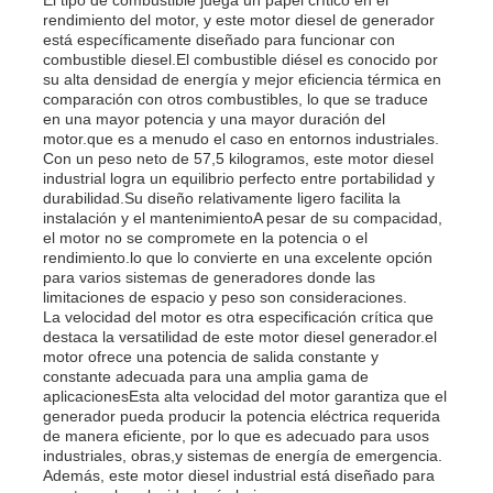
rendimiento del motor, y este motor diesel de generador
está específicamente diseñado para funcionar con
combustible diesel.El combustible diésel es conocido por
Sobre nosotros
su alta densidad de energía y mejor eficiencia térmica en
comparación con otros combustibles, lo que se traduce
en una mayor potencia y una mayor duración del
Visita a la fábrica
motor.que es a menudo el caso en entornos industriales.
Con un peso neto de 57,5 kilogramos, este motor diesel
industrial logra un equilibrio perfecto entre portabilidad y
durabilidad.Su diseño relativamente ligero facilita la
Control de Calidad
instalación y el mantenimientoA pesar de su compacidad,
el motor no se compromete en la potencia o el
rendimiento.lo que lo convierte en una excelente opción
Contacto
para varios sistemas de generadores donde las
limitaciones de espacio y peso son consideraciones.
La velocidad del motor es otra especificación crítica que
destaca la versatilidad de este motor diesel generador.el
noticias
motor ofrece una potencia de salida constante y
constante adecuada para una amplia gama de
aplicacionesEsta alta velocidad del motor garantiza que el
Todos los casos
generador pueda producir la potencia eléctrica requerida
de manera eficiente, por lo que es adecuado para usos
industriales, obras,y sistemas de energía de emergencia.
Además, este motor diesel industrial está diseñado para
Solicitar una cotización