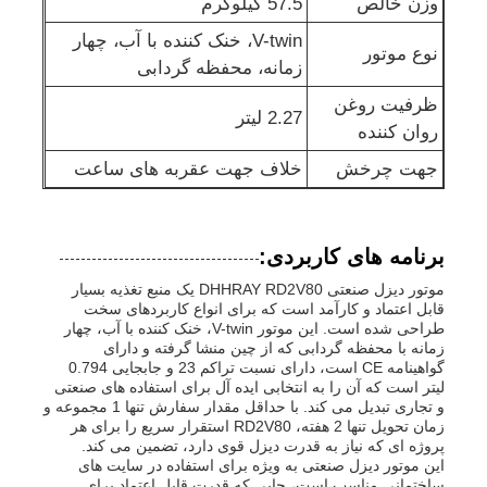
وزن خالص
57.5 کیلوگرم
V-twin، خنک کننده با آب، چهار
پمپ آب فاضلاب
نوع موتور
زمانه، محفظه گردابی
ظرفیت روغن
2.27 لیتر
روان کننده
جهت چرخش
خلاف جهت عقربه های ساعت
برنامه های کاربردی:
موتور دیزل صنعتی DHHRAY RD2V80 یک منبع تغذیه بسیار
قابل اعتماد و کارآمد است که برای انواع کاربردهای سخت
طراحی شده است. این موتور V-twin، خنک کننده با آب، چهار
زمانه با محفظه گردابی که از چین منشا گرفته و دارای
گواهینامه CE است، دارای نسبت تراکم 23 و جابجایی 0.794
لیتر است که آن را به انتخابی ایده آل برای استفاده های صنعتی
و تجاری تبدیل می کند. با حداقل مقدار سفارش تنها 1 مجموعه و
زمان تحویل تنها 2 هفته، RD2V80 استقرار سریع را برای هر
پروژه ای که نیاز به قدرت دیزل قوی دارد، تضمین می کند.
این موتور دیزل صنعتی به ویژه برای استفاده در سایت های
ساختمانی مناسب است، جایی که قدرت قابل اعتماد برای