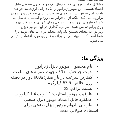
مشاغل و اپراتورهایی که به دنبال یک موتور دیزل صنعتی قابل
اعتماد هستند، این موتور ژنراتور را یک دارایی ارزشمند خواهند
مجموعه دیزل ژنراتور
یافت. این نه تنها استانداردهای صنعت را برای عملکرد و راندمان
برآورده می کند، بلکه از آن فراتر می رود و اطمینان حاصل می
کند که نیازهای برق شما با حداقل زمان خرابی و حداکثر بهره
وری برآورده می شود. سرمایه گذاری در این موتور دیزل
مجموعه ژنراتور بنزین
ژنراتور به معنای تضمین یک پایه محکم برای نیازهای تولید برق
شما است که با مهندسی نوآورانه و فناوری مورد اعتماد پشتیبانی
می شود.
مجموعه ژنراتور اینورتر
ویژگی ها:
مجموعه ژنراتور قابل حمل
نام محصول: موتور دیزل ژنراتور
جهت چرخش: خلاف جهت عقربه های ساعت
کمترین سرعت در بار صفر: ≤900 دور در دقیقه
مجموعه ژنراتور صنعتی
وزن خالص: 57.5 کیلوگرم
نسبت تراکم: 23
مجموعه ژنراتور دیجیتال
ظرفیت موتور استارت: 12 ولت 1.4 کیلووات
عملکرد قابل اعتماد موتور دیزل صنعتی
طراحی بادوام موتور دیزل صنعتی برای
ژنراتور فریم باز
استفاده طولانی مدت