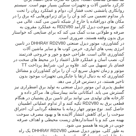
کارکرد ماشین آلات و تجهیزات سنگین بسیار مهم است. سیستم
روانکاری پاششی تحت فشار آن، دوام و عملکرد روان را تحت
بار مداوم تضمین می کند و آن را برای ژنراتورهایی که برق را در
مکان های دورافتاده یا خارج از شبکه تامین می کنند، عالی می
کند. نوع سوخت دیزل کارآمد RD2V80 به عملکرد مقرون به
صرفه و طولانی مدت کمک می کند که برای صنایعی که خواستار
برق بدون وقفه هستند، ضروری است.
در کشاورزی، موتور دیزل صنعتی DHHRAY RD2V80 در تامین
انرژی پمپ های آبیاری، خرمن کوب ها و سایر ماشین آلات
کشاورزی عالی است. طراحی جمع و جور و خروجی قدرتمند
آن، نصب آسان و عملکرد قابل اعتماد را در محیط های سخت در
فضای باز تسهیل می کند. علاوه بر این، شرایط پرداخت TT
موتور و زمان تحویل سریع آن، آن را برای کشاورزان و مشاغل
کشاورزی که به دنبال ارتقا یا جایگزینی تجهیزات موجود بدون
تاخیر هستند، در دسترس قرار می دهد.
تطبیق پذیری این موتور دیزل صنعتی به تولید برق اضطراری نیز
گسترش می یابد. امکاناتی مانند بیمارستان ها، مراکز داده و
کارخانه های تولیدی می توانند برای تامین برق پشتیبان در هنگام
قطعی برق به RD2V80 تکیه کنند و از تداوم عملیاتی اطمینان
حاصل کنند. نوع موتور چهار زمانه با محفظه گردابی آن، احتراق
سوخت را برای کاهش انتشار آلاینده ها و بهبود مصرف سوخت
بهینه می کند و با استانداردهای زیست محیطی و اهداف صرفه
جویی در هزینه ها همسو می شود.
به طور کلی، موتور دیزل صنعتی DHHRAY RD2V80 یک راه
حل قابل اعتماد و سازگار برای سناریوهای مختلف صنعتی،