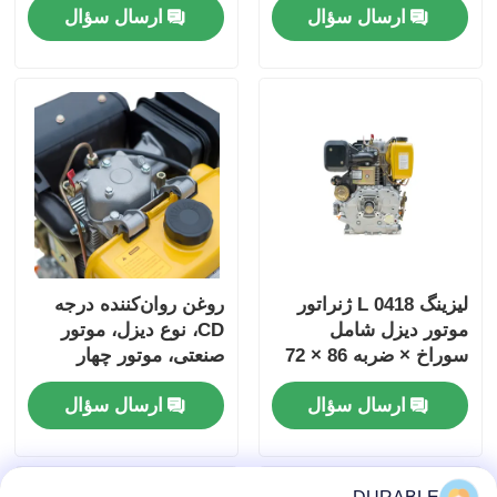
ارسال سؤال
ارسال سؤال
کیلووات، ژنراتور برق
میلی‌متر برای توان
سنگین
صنعتی
لیزینگ 0418 L ژنراتور
روغن روان‌کننده درجه
موتور دیزل شامل
CD، نوع دیزل، موتور
سوراخ × ضربه 86 × 72
صنعتی، موتور چهار
میلی متر و ابعاد کلی
زمانه، طراحی شده برای
ارسال سؤال
ارسال سؤال
420 × 440 × 495 میلی
حداکثر دوام و عملکرد
متر طراحی شده برای
عملکرد