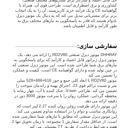
کشاورزی و برق اضطراری است. طراحی قوی آن، همراه با
گواهینامه CE و یک فرآیند خرید کاربرپسند، آن را به یک انتخاب
برتر برای مشتریانی تبدیل می کند که به دنبال یک موتور دیزل
بادوام هستند که قادر به پاسخگویی به نیازهای مختلف برق به
طور کارآمد و قابل اطمینان باشد.
سفارشی سازی:
DHHRAY موتور دیزل صنعتی RD2V80 را ارائه می دهد، یک
موتور دیزل ژنراتور قابل اعتماد و کارآمد که برای پاسخگویی به
نیازهای برق شما طراحی شده است. این موتور دیزل صنعتی که
در چین تولید شده و دارای گواهینامه CE است، کیفیت و عملکرد
را تضمین می کند.
موتور RD2V80 با ابعاد کلی جمع و جور 616×486×528 میلی
متر و نسبت تراکم قوی 23، احتراق بهینه و راندمان سوخت را
تضمین می کند. طراحی V-twin، خنک کننده با آب، چهار زمانه با
محفظه گردابی، عملکرد روان را با سرعت موتور 3000 دور در
دقیقه ارائه می دهد.
این موتور دارای ظرفیت روغن روان کننده 2.27 لیتر است که
روانکاری مناسب و دوام را در استفاده مداوم تضمین می کند.
این موتور دیزل صنعتی که مطابق با نیازهای شما سفارشی شده
است، از حداقل مقدار سفارش 1 مجموعه، با زمان تحویل تنها 2
هفته و شرایط پرداخت از طریق TT پشتیبانی می کند.