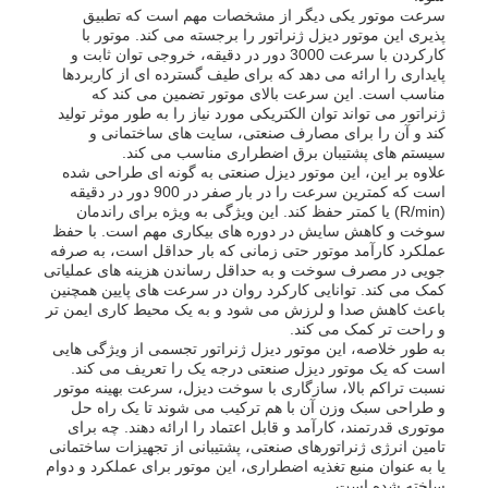
سرعت موتور یکی دیگر از مشخصات مهم است که تطبیق
پذیری این موتور دیزل ژنراتور را برجسته می کند. موتور با
کارکردن با سرعت 3000 دور در دقیقه، خروجی توان ثابت و
دربارهی ما
پایداری را ارائه می دهد که برای طیف گسترده ای از کاربردها
مناسب است. این سرعت بالای موتور تضمین می کند که
ژنراتور می تواند توان الکتریکی مورد نیاز را به طور موثر تولید
کارخانه تور
کند و آن را برای مصارف صنعتی، سایت های ساختمانی و
سیستم های پشتیبان برق اضطراری مناسب می کند.
علاوه بر این، این موتور دیزل صنعتی به گونه ای طراحی شده
است که کمترین سرعت را در بار صفر در 900 دور در دقیقه
کنترل کیفیت
(R/min) یا کمتر حفظ کند. این ویژگی به ویژه برای راندمان
سوخت و کاهش سایش در دوره های بیکاری مهم است. با حفظ
عملکرد کارآمد موتور حتی زمانی که بار حداقل است، به صرفه
تماس با ما
جویی در مصرف سوخت و به حداقل رساندن هزینه های عملیاتی
کمک می کند. توانایی کارکرد روان در سرعت های پایین همچنین
باعث کاهش صدا و لرزش می شود و به یک محیط کاری ایمن تر
و راحت تر کمک می کند.
اخبار
به طور خلاصه، این موتور دیزل ژنراتور تجسمی از ویژگی هایی
است که یک موتور دیزل صنعتی درجه یک را تعریف می کند.
نسبت تراکم بالا، سازگاری با سوخت دیزل، سرعت بهینه موتور
همه موارد
و طراحی سبک وزن آن با هم ترکیب می شوند تا یک راه حل
موتوری قدرتمند، کارآمد و قابل اعتماد را ارائه دهند. چه برای
تامین انرژی ژنراتورهای صنعتی، پشتیبانی از تجهیزات ساختمانی
یا به عنوان منبع تغذیه اضطراری، این موتور برای عملکرد و دوام
درخواست نقل قول
ساخته شده است.