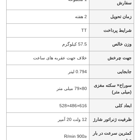
سفارش
زمان تحویل
2 هفته
شرایط پرداخت
TT
وزن خالص
57.5 کیلوگرم
جهت چرخش
خلاف جهت عقربه های ساعت
جابجایی
0.794 لیتر
سوراخ× سکته مغزی
80×79 میلی متر
(میلی متر)
ابعاد کلی
616×486×528
ظرفیت ژنراتور شارژ
12 ولت 20 آمپر
کمترین سرعت در بار
≤900 R/min
صفر