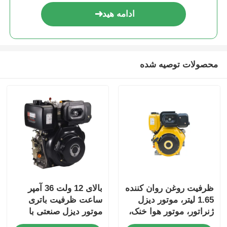
ادامه هید
محصولات توصیه شده
ظرفیت روغن روان کننده
بالای 12 ولت 36 آمپر
1.65 لیتر، موتور دیزل
ساعت ظرفیت باتری
ژنراتور، موتور هوا خنک،
موتور دیزل صنعتی با
نوع موتور، توان نامی 6
ابعاد کلی 420×440×495