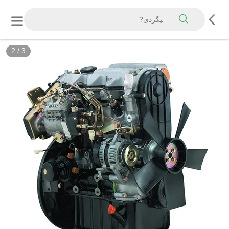
2
/
3