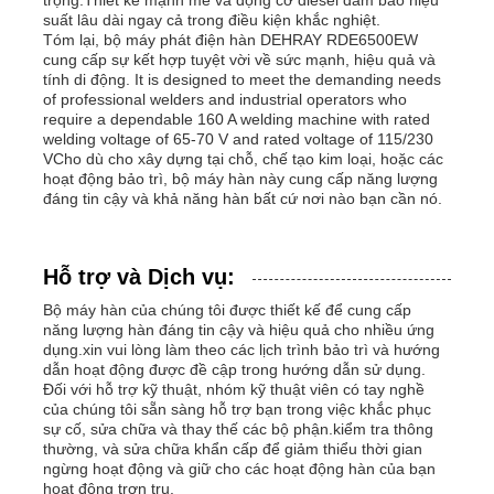
suất lâu dài ngay cả trong điều kiện khắc nghiệt.
Tóm lại, bộ máy phát điện hàn DEHRAY RDE6500EW
cung cấp sự kết hợp tuyệt vời về sức mạnh, hiệu quả và
tính di động. It is designed to meet the demanding needs
of professional welders and industrial operators who
require a dependable 160 A welding machine with rated
welding voltage of 65-70 V and rated voltage of 115/230
VCho dù cho xây dựng tại chỗ, chế tạo kim loại, hoặc các
hoạt động bảo trì, bộ máy hàn này cung cấp năng lượng
đáng tin cậy và khả năng hàn bất cứ nơi nào bạn cần nó.
Hỗ trợ và Dịch vụ:
Bộ máy hàn của chúng tôi được thiết kế để cung cấp
năng lượng hàn đáng tin cậy và hiệu quả cho nhiều ứng
dụng.xin vui lòng làm theo các lịch trình bảo trì và hướng
dẫn hoạt động được đề cập trong hướng dẫn sử dụng.
Đối với hỗ trợ kỹ thuật, nhóm kỹ thuật viên có tay nghề
của chúng tôi sẵn sàng hỗ trợ bạn trong việc khắc phục
sự cố, sửa chữa và thay thế các bộ phận.kiểm tra thông
thường, và sửa chữa khẩn cấp để giảm thiểu thời gian
ngừng hoạt động và giữ cho các hoạt động hàn của bạn
hoạt động trơn tru.