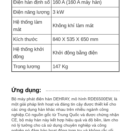
Điện hàn định số
160 A (160 A máy hàn)
Điện năng lượng
3 kW
bơm nước thải
Hệ thống làm
Không khí làm mát
mát
Kích thước
840 X 535 X 650 mm
Hệ thống khởi
Khởi động bằng điện
động
Trọng lượng
147 Kg
Ứng dụng:
Bộ máy phát điện hàn DEHRAY, mô hình RDE6500EW, là
một giải pháp linh hoạt và đáng tin cậy được thiết kế cho
các ứng dụng hàn khác nhau trên nhiều ngành công
nghiệp.Có nguồn gốc từ Trung Quốc và được chứng nhận
CE, bộ máy hàn này kết hợp hiệu quả và độ bền, làm cho
nó lý tưởng cho cả sử dụng chuyên nghiệp và công
nghiệp.nó đảm bảo hoạt động trơn tru và không rắc rối