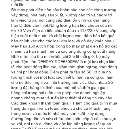
mỗi lần.
Bộ máy phát điện hàn này hoàn hảo cho các công trường
xây dựng, nhà máy sản xuất, xưởng bảo trì và các vị trí
làm việc từ xa, nơi cung cấp điện ổn định và khả năng
hàn là điều cần thiết.Năng lượng hàn tiêu chuẩn của nó
65-70 V và điện áp tiêu chuẩn đầu ra 115/230 V cung cấp
hiệu suất nhất quán và chất lượng cao, đảm bảo kết quả
hàn chính xác cho các loại kim loại và độ dày khác nhau.
Máy hàn 160 A tích hợp trong bộ máy phát điện hỗ trợ các
nhiệm vụ hàn mạnh mẽ và các ứng dụng công suất nặng.
Nhờ mức tiêu thụ nhiên liệu chỉ 2,5 lít mỗi giờ, bộ máy
phát điện hàn DEHRAY RDE6500EW là một lựa chọn kinh
tế cho hoạt động liên tục, giảm thời gian ngừng hoạt động
và chi phí hoạt động.Điểm phát ra tần số 50 Hz của nó
tương thích với một loạt các thiết bị hàn và công cụ, làm
cho nó thích nghi với môi trường làm việc khác nhau.Số
lượng đặt hàng tối thiểu của một bộ và thời gian giao
hàng chỉ trong hai tuần cho phép các doanh nghiệp
nhanh chóng mua và triển khai thiết bị đáng tin cậy này.
Các điều khoản thanh toán qua TT làm cho quá trình mua
hàng đơn giản và an toàn, phục vụ cho cả khách hàng
trong nước và quốc tế.nhà máy sản xuất, xây dựng
đường ống dẫn và sửa chữa hàn khẩn cấp ở các khu vực
xa xôi, nơi tính di động và độc lập năng lượng rất quan
trọng.Thiết kế mạnh mẽ và động cơ diesel đảm bảo hiệu