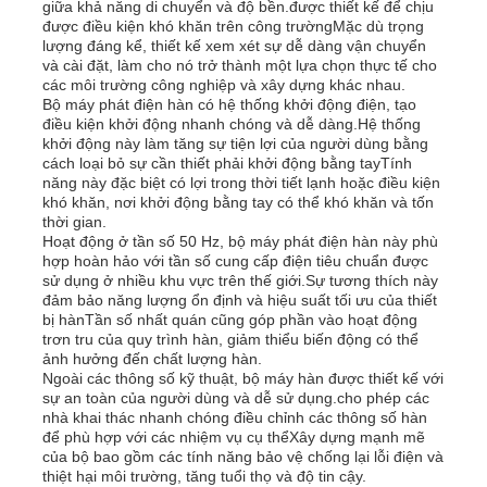
giữa khả năng di chuyển và độ bền.được thiết kế để chịu
được điều kiện khó khăn trên công trườngMặc dù trọng
lượng đáng kể, thiết kế xem xét sự dễ dàng vận chuyển
Về chúng tôi
và cài đặt, làm cho nó trở thành một lựa chọn thực tế cho
các môi trường công nghiệp và xây dựng khác nhau.
Bộ máy phát điện hàn có hệ thống khởi động điện, tạo
điều kiện khởi động nhanh chóng và dễ dàng.Hệ thống
Tham quan nhà máy
khởi động này làm tăng sự tiện lợi của người dùng bằng
cách loại bỏ sự cần thiết phải khởi động bằng tayTính
năng này đặc biệt có lợi trong thời tiết lạnh hoặc điều kiện
Kiểm soát chất lượng
khó khăn, nơi khởi động bằng tay có thể khó khăn và tốn
thời gian.
Hoạt động ở tần số 50 Hz, bộ máy phát điện hàn này phù
hợp hoàn hảo với tần số cung cấp điện tiêu chuẩn được
Liên hệ chúng tôi
sử dụng ở nhiều khu vực trên thế giới.Sự tương thích này
đảm bảo năng lượng ổn định và hiệu suất tối ưu của thiết
bị hànTần số nhất quán cũng góp phần vào hoạt động
Tin tức
trơn tru của quy trình hàn, giảm thiểu biến động có thể
ảnh hưởng đến chất lượng hàn.
Ngoài các thông số kỹ thuật, bộ máy hàn được thiết kế với
sự an toàn của người dùng và dễ sử dụng.cho phép các
Tất cả các trường hợp
nhà khai thác nhanh chóng điều chỉnh các thông số hàn
để phù hợp với các nhiệm vụ cụ thểXây dựng mạnh mẽ
của bộ bao gồm các tính năng bảo vệ chống lại lỗi điện và
Yêu cầu báo giá
thiệt hại môi trường, tăng tuổi thọ và độ tin cậy.