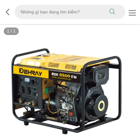
1
/
1