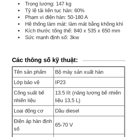
Trọng lượng: 147 kg
Tỷ lệ tải liên tục hàn: 60%
bộ máy phát điện cách âm
Phạm vi điện hàn: 50-180 A
Hệ thống làm mát: làm mát bằng không khí
Kích thước tổng thể: 840 x 535 x 650 mm
Máy phát điện gia dụng
Sức mạnh định số: 3kw
Bộ tạo tán
Các thông số kỹ thuật:
Tên sản phẩm
Bộ máy sản xuất hàn
Máy phát âm tiếng ồn thấp
Lớp bảo vệ
IP23
Bảo trì máy phát điện
Công suất bể
13.5 lít (năng lượng bể nhiên
nhiên liệu
liệu 13,5 L)
Loại động cơ
Dầu diesel
Bộ máy phát điện hàn
Điện áp hàn định
65-70 V
số
động cơ diesel máy phát điện