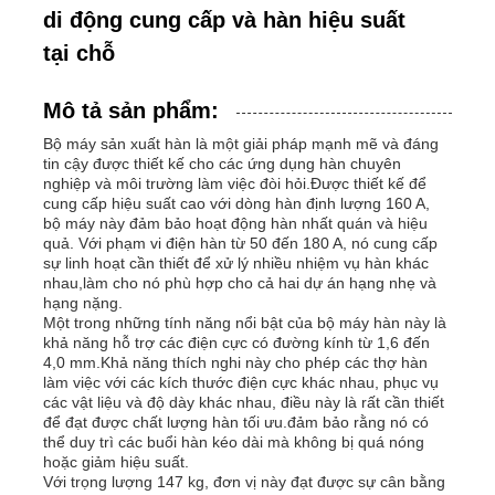
di động cung cấp và hàn hiệu suất
tại chỗ
Mô tả sản phẩm:
Bộ máy sản xuất hàn là một giải pháp mạnh mẽ và đáng
tin cậy được thiết kế cho các ứng dụng hàn chuyên
nghiệp và môi trường làm việc đòi hỏi.Được thiết kế để
cung cấp hiệu suất cao với dòng hàn định lượng 160 A,
bộ máy này đảm bảo hoạt động hàn nhất quán và hiệu
quả. Với phạm vi điện hàn từ 50 đến 180 A, nó cung cấp
sự linh hoạt cần thiết để xử lý nhiều nhiệm vụ hàn khác
nhau,làm cho nó phù hợp cho cả hai dự án hạng nhẹ và
hạng nặng.
Một trong những tính năng nổi bật của bộ máy hàn này là
khả năng hỗ trợ các điện cực có đường kính từ 1,6 đến
Nhà
4,0 mm.Khả năng thích nghi này cho phép các thợ hàn
làm việc với các kích thước điện cực khác nhau, phục vụ
các vật liệu và độ dày khác nhau, điều này là rất cần thiết
Sản phẩm
để đạt được chất lượng hàn tối ưu.đảm bảo rằng nó có
thể duy trì các buổi hàn kéo dài mà không bị quá nóng
hoặc giảm hiệu suất.
Với trọng lượng 147 kg, đơn vị này đạt được sự cân bằng
Video