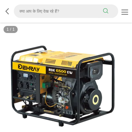
1
/
1