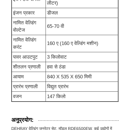
लीटर)
इंजन प्रकार
डीजल
ध्वनिरोधी जनरेटर सेट
नामित वेल्डिंग
65-70 वी
वोल्टेज
गृह उपयोग जनरेटर
नामित वेल्डिंग
160 ए (160 ए वेल्डिंग मशीन)
करंट
चंदवा जनरेटर सेट
पावर आउटपुट
3 किलोवाट
शीतलन प्रणाली
हवा से ठंडा
कम शोर जनरेटर
आयाम
840 X 535 X 650 मिमी
प्रारंभ प्रणाली
विद्युत प्रारंभ
जनरेटर रखरखाव
वजन
147 किलो
वेल्डिंग जेनरेटर सेट
अनुप्रयोग:
डीजल इंजन जनरेटर
DEHRAY वेल्डिंग जनरेटर सेट, मॉडल RDE6500EW, कई उद्योगों में