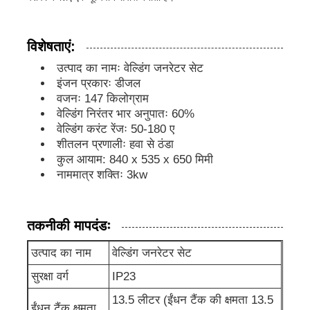
डीजल जनरेटर सेट
विशेषताएं:
उत्पाद का नामः वेल्डिंग जनरेटर सेट
गैसोलीन जनरेटर सेट
इंजन प्रकारः डीजल
वजनः 147 किलोग्राम
वेल्डिंग निरंतर भार अनुपातः 60%
इन्वर्टर जेनरेटर सेट
वेल्डिंग करंट रेंजः 50-180 ए
शीतलन प्रणालीः हवा से ठंडा
कुल आयाम: 840 x 535 x 650 मिमी
पोर्टेबल जनरेटर सेट
नाममात्र शक्तिः 3kw
औद्योगिक जनरेटर सेट
तकनीकी मापदंडः
उत्पाद का नाम
वेल्डिंग जनरेटर सेट
डिजिटल जेनरेटर सेट
सुरक्षा वर्ग
IP23
ओपन फ्रेम जनरेटर
13.5 लीटर (ईंधन टैंक की क्षमता 13.5
ईंधन टैंक क्षमता