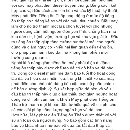
với các máy phát điện diesel truyền thống. Bằng cách kết
hợp các vật liệu cách âm tiên tiến và các kỹ thuật kỹ thuật,
bộ máy phát điện diesel
Máy phát điện Tiếng ồn Thấp hoạt động ở mức độ tiếng
ồn thấp hơn đáng kể so với các mẫu tiêu chuẩn. Điều này
làm cho nó trở thành một lựa chọn tuyệt vời cho những
người dùng cần một nguồn điện yên tĩnh, chẳng hạn như
bộ máy phát điện xăng
khu dân cư, bệnh viện, trường học và khu vực giải trí. Đầu
ra tiếng ồn thấp giúp tăng cường sự thoải mái cho người
dùng và giảm nguy cơ khiếu nại liên quan đến tiếng ồn,
Bộ máy phát điện biến tần
cho phép vận hành kéo dài mà không làm phiền môi
trường xung quanh.
Ngoài khả năng giảm tiếng ồn, máy phát điện di động
tiếng ồn thấp này được chế tạo để có độ bền và dễ bảo
Bộ phát điện di động
trì. Động cơ diesel mạnh mẽ đảm bảo tuổi thọ hoạt động
lâu dài và hiệu quả nhiên liệu, trong khi thiết kế của máy
phát điện cho phép dễ dàng tiếp cận các bộ phận chính
Bộ máy phát điện công nghiệp
để bảo dưỡng định kỳ. Sự kết hợp giữa độ bền và yêu
cầu bảo trì thấp này giúp giảm thiểu thời gian ngừng hoạt
động và chi phí vận hành, khiến Máy phát điện Tiếng ồn
Thấp trở thành một khoản đầu tư hiệu quả về chi phí cho
Bộ máy phát điện kỹ thuật số
cả các giải pháp năng lượng ngắn hạn và dài hạn.
Hơn nữa, Máy phát điện Tiếng ồn Thấp được thiết kế với
sự an toàn của người dùng. Nó bao gồm các tính năng
Open Frame Generator
bảo vệ khác nhau như bảo vệ quá tải, tắt dầu thấp và