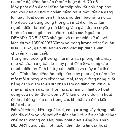
do mức độ tiếng ồn vẫn ở mức hoặc dưới 70 dB.
Máy phát điện diesel tiếng ồn thấp này rất phù hợp cho
các khu dân cư nơi ô nhiễm tiếng ồn là một vấn đề đáng
lo ngại. Hoạt động yên tĩnh của nó đảm bảo rằng nó có
thể được sử dụng trong thời gian mất điện hoặc làm
nguồn điện dự phòng mà không làm gián đoạn sự yên
bình của các ngôi nhà hoặc khu dân cư. Ngoài ra,
DEHARY RDE12STA nhỏ gọn và được thiết kế tốt, với
kích thước 1350*650*760mm và trọng lượng có thể quản
lý là 310 kg, giúp thuận tiện cho việc lắp đặt và vận
chuyển khi cần thiết.
Trong môi trường thương mại như văn phòng, nhà máy
nhỏ và cửa hàng bán lẻ, máy phát điện 9kw cung cấp
nguồn điện ổn định hỗ trợ các thiết bị và máy móc thiết
yếu. Tính năng tiếng ồn thấp của máy phát điện đảm bảo
một môi trường làm việc thoải mái, tăng cường năng suất
bằng cách giảm thiểu sự phân tâm do tiếng ồn lớn của
máy phát điện gây ra. Hơn nữa, phạm vi nhiệt độ hoạt
động của nó từ -10°C đến 50°C làm cho nó đủ linh hoạt
để hoạt động hiệu quả trong các khí hậu và điều kiện
khác nhau.
Đối với các sự kiện ngoài trời, công trường xây dựng hoặc
các địa điểm xa xôi nơi việc tiếp cận lưới điện chính bị hạn
chế hoặc không có sẵn, Máy phát điện Tiếng ồn Thấp
DEHARY cung cấp một nguồn điện đáng tin cậy hoạt