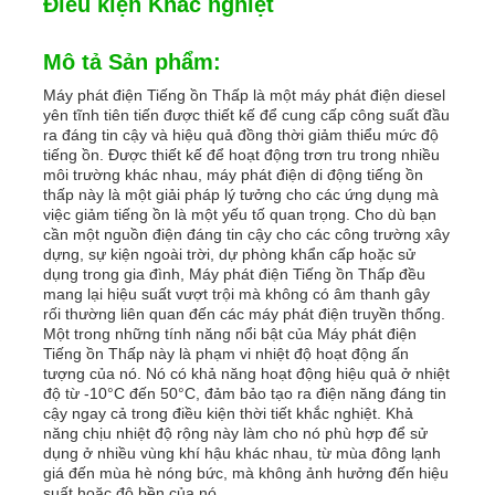
Điều kiện Khắc nghiệt
Mô tả Sản phẩm:
Máy phát điện Tiếng ồn Thấp là một máy phát điện diesel
yên tĩnh tiên tiến được thiết kế để cung cấp công suất đầu
ra đáng tin cậy và hiệu quả đồng thời giảm thiểu mức độ
tiếng ồn. Được thiết kế để hoạt động trơn tru trong nhiều
môi trường khác nhau, máy phát điện di động tiếng ồn
thấp này là một giải pháp lý tưởng cho các ứng dụng mà
việc giảm tiếng ồn là một yếu tố quan trọng. Cho dù bạn
cần một nguồn điện đáng tin cậy cho các công trường xây
dựng, sự kiện ngoài trời, dự phòng khẩn cấp hoặc sử
dụng trong gia đình, Máy phát điện Tiếng ồn Thấp đều
mang lại hiệu suất vượt trội mà không có âm thanh gây
rối thường liên quan đến các máy phát điện truyền thống.
Một trong những tính năng nổi bật của Máy phát điện
Nhà
Tiếng ồn Thấp này là phạm vi nhiệt độ hoạt động ấn
tượng của nó. Nó có khả năng hoạt động hiệu quả ở nhiệt
độ từ -10°C đến 50°C, đảm bảo tạo ra điện năng đáng tin
cậy ngay cả trong điều kiện thời tiết khắc nghiệt. Khả
Sản phẩm
năng chịu nhiệt độ rộng này làm cho nó phù hợp để sử
dụng ở nhiều vùng khí hậu khác nhau, từ mùa đông lạnh
giá đến mùa hè nóng bức, mà không ảnh hưởng đến hiệu
Video
suất hoặc độ bền của nó.