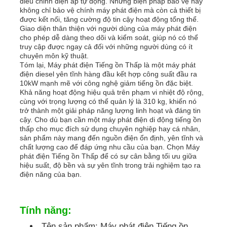
điều chỉnh điện áp tự động. Những biện pháp bảo vệ này
không chỉ bảo vệ chính máy phát điện mà còn cả thiết bị
được kết nối, tăng cường độ tin cậy hoạt động tổng thể.
bộ máy phát điện cách âm
Giao diện thân thiện với người dùng của máy phát điện
cho phép dễ dàng theo dõi và kiểm soát, giúp nó có thể
truy cập được ngay cả đối với những người dùng có ít
chuyên môn kỹ thuật.
Máy phát điện gia dụng
Tóm lại, Máy phát điện Tiếng ồn Thấp là một máy phát
điện diesel yên tĩnh hàng đầu kết hợp công suất đầu ra
10kW mạnh mẽ với công nghệ giảm tiếng ồn đặc biệt.
Bộ tạo tán
Khả năng hoạt động hiệu quả trên phạm vi nhiệt độ rộng,
cùng với trọng lượng có thể quản lý là 310 kg, khiến nó
trở thành một giải pháp năng lượng linh hoạt và đáng tin
cậy. Cho dù bạn cần một máy phát điện di động tiếng ồn
Máy phát âm tiếng ồn thấp
thấp cho mục đích sử dụng chuyên nghiệp hay cá nhân,
sản phẩm này mang đến nguồn điện ổn định, yên tĩnh và
chất lượng cao để đáp ứng nhu cầu của bạn. Chọn Máy
Bảo trì máy phát điện
phát điện Tiếng ồn Thấp để có sự cân bằng tối ưu giữa
hiệu suất, độ bền và sự yên tĩnh trong trải nghiệm tạo ra
điện năng của bạn.
Bộ máy phát điện hàn
Tính năng:
động cơ diesel máy phát điện
Tên sản phẩm: Máy phát điện Tiếng ồn