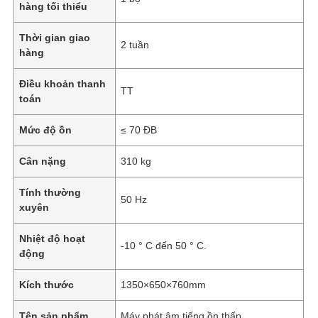
hàng tối thiểu
Thời gian giao
2 tuần
hàng
Điều khoản thanh
TT
toán
Mức độ ồn
≤ 70 ĐB
Cân nặng
310 kg
Tính thường
50 Hz
xuyên
Nhiệt độ hoạt
-10 ° C đến 50 ° C.
động
Kích thước
1350×650×760mm
Tên sản phẩm
Máy phát âm tiếng ồn thấp