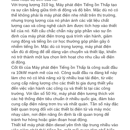
Với trọng lượng 310 kg, Máy phát điện Tiếng ồn Thấp tạo
ra sự cân bằng giữa tính di động và độ bền. Mặc dù nó có
thể không phải là máy phát điện nhẹ nhất trên thị trường,
Về chúng tôi
nhưng trọng lượng của nó phản ánh các vật liệu chất
lượng cao và công nghệ cách âm được tích hợp vào thiết
kế của nó. Kết cấu chắc chắn này góp phần vào sự ổn
Tham quan nhà máy
định của máy phát điện trong quá trình vận hành, giảm
rung động và tiếng ồn cơ học thường góp phần gây ô
nhiễm tiếng ồn. Mặc dù có trọng lượng, máy phát điện
vẫn đủ di động để dễ dàng vận chuyển và thiết lập, khiến
Kiểm soát chất lượng
nó trở thành một lựa chọn linh hoạt cho nhu cầu về điện
di động.
Cốt lõi của Máy phát điện Tiếng ồn Thấp là công suất đầu
Liên hệ chúng tôi
ra 10kW mạnh mẽ của nó. Công suất đầu ra đáng kể này
làm cho nó có khả năng xử lý nhiều loại tải điện, từ việc
cung cấp năng lượng cho các thiết bị gia dụng thiết yếu
đến việc vận hành các công cụ và thiết bị tại các công
Tin tức
trường. Với tần số 50 Hz, máy phát điện tương thích với
các hệ thống điện tiêu chuẩn ở nhiều quốc gia, đảm bảo
cung cấp điện năng trơn tru và nhất quán. Tần số này đặc
Tất cả các trường hợp
biệt quan trọng đối với các thiết bị điện tử và máy móc
nhạy cảm, nơi điện năng ổn định là rất quan trọng để
tránh hư hỏng hoặc gián đoạn hoạt động.
Thiết kế máy phát điện diesel yên tĩnh tập trung nhiều vào
Yêu cầu báo giá
việc giảm phát thải tiếng ồn, một mối quan tâm phổ biến