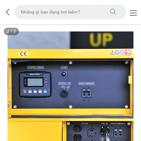
2
/
3