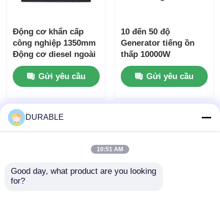
Động cơ khẩn cấp
10 đến 50 độ
công nghiệp 1350mm
Generator tiếng ồn
Động cơ diesel ngoài
thấp 10000W
trời có tiếng ồn thấp
Generator âm thầm
Gửi yêu cầu
Gửi yêu cầu
tuyệt vời
DURABLE
10:51 AM
Good day, what product are you looking 
for?
60KW 75KW Máy phát
điện tiếng ồn thấp