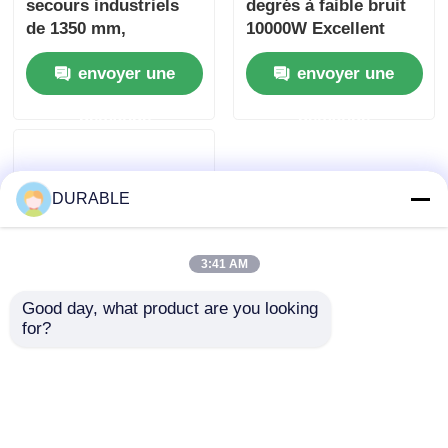
secours industriels
degrés à faible bruit
de 1350 mm,
10000W Excellent
extérieurs, silencieux,
générateur silencieux
envoyer une
envoyer une
générateurs diesel
demande
demande
DURABLE
3:41 AM
Good day, what product are you looking 
for?
Générateur silencieux
60KW 75KW, 82.5KVA
103KVA, groupe
électrogène
envoyer une
silencieux 20kva