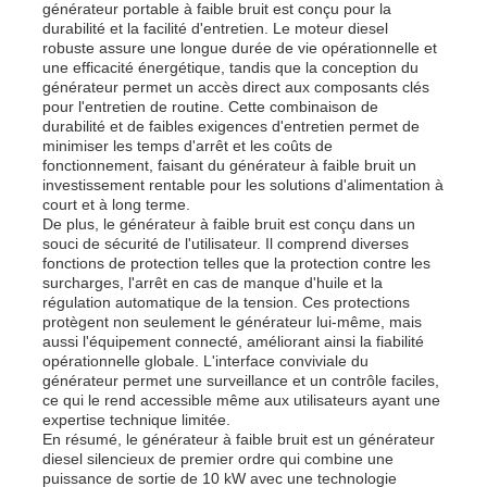
générateur portable à faible bruit est conçu pour la
durabilité et la facilité d'entretien. Le moteur diesel
robuste assure une longue durée de vie opérationnelle et
groupe électrogène insonorisé
une efficacité énergétique, tandis que la conception du
générateur permet un accès direct aux composants clés
pour l'entretien de routine. Cette combinaison de
générateur à la maison d'utilisation
durabilité et de faibles exigences d'entretien permet de
minimiser les temps d'arrêt et les coûts de
fonctionnement, faisant du générateur à faible bruit un
investissement rentable pour les solutions d'alimentation à
Groupe électrogène d'auvent
court et à long terme.
De plus, le générateur à faible bruit est conçu dans un
souci de sécurité de l'utilisateur. Il comprend diverses
Générateur à faible bruit
fonctions de protection telles que la protection contre les
surcharges, l'arrêt en cas de manque d'huile et la
régulation automatique de la tension. Ces protections
protègent non seulement le générateur lui-même, mais
Maintenance du générateur
aussi l'équipement connecté, améliorant ainsi la fiabilité
opérationnelle globale. L'interface conviviale du
générateur permet une surveillance et un contrôle faciles,
Groupe électrogène de soudage
ce qui le rend accessible même aux utilisateurs ayant une
expertise technique limitée.
En résumé, le générateur à faible bruit est un générateur
diesel silencieux de premier ordre qui combine une
moteur diesel de générateur
puissance de sortie de 10 kW avec une technologie