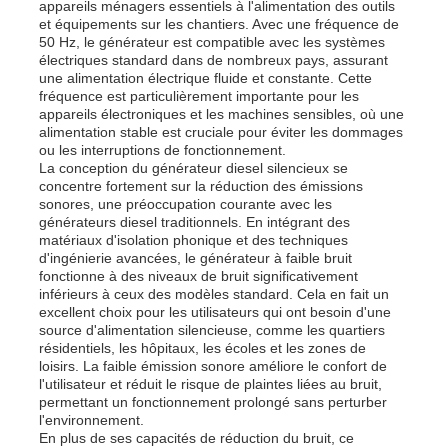
appareils ménagers essentiels à l'alimentation des outils
et équipements sur les chantiers. Avec une fréquence de
50 Hz, le générateur est compatible avec les systèmes
groupe électrogène diesel
électriques standard dans de nombreux pays, assurant
une alimentation électrique fluide et constante. Cette
fréquence est particulièrement importante pour les
appareils électroniques et les machines sensibles, où une
groupe électrogène à essence
alimentation stable est cruciale pour éviter les dommages
ou les interruptions de fonctionnement.
La conception du générateur diesel silencieux se
Groupe électrogène à onduleur
concentre fortement sur la réduction des émissions
sonores, une préoccupation courante avec les
générateurs diesel traditionnels. En intégrant des
matériaux d'isolation phonique et des techniques
Ensemble de générateur portable
d'ingénierie avancées, le générateur à faible bruit
fonctionne à des niveaux de bruit significativement
inférieurs à ceux des modèles standard. Cela en fait un
Groupe électrogène industriel
excellent choix pour les utilisateurs qui ont besoin d'une
source d'alimentation silencieuse, comme les quartiers
résidentiels, les hôpitaux, les écoles et les zones de
loisirs. La faible émission sonore améliore le confort de
Groupe électrogène numérique
l'utilisateur et réduit le risque de plaintes liées au bruit,
permettant un fonctionnement prolongé sans perturber
l'environnement.
Générateur de cadres ouverts
En plus de ses capacités de réduction du bruit, ce