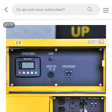
2
/
3