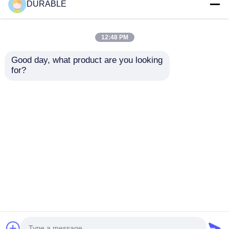
DURABLE
energía de
emergencia
emergencia
12:48 PM
Good day, what product are you looking 
for?
Grupo electrógeno
Cargador USB
inversor Noiselevel
DC5V1A Conjunto de
de 62 DB que
generador de
proporciona 8,1 horas
inversor Tipo de
Enviar Consulta
Enviar Consulta
de funcionamiento a
combustible de
carga completa y
gasolina 53.2mL
salida de CC Fuente
Disposición portátil y
de alimentación de 12
potencia para
Inicio
Mapa del Sitio
Contactar Ahora
Desktop Site
V CC y 5 A para
operaciones de
Mapa del Sitio
Políticas de privacidad
aplicaciones móviles
campo
Calidad
grupo electrógeno diésel
Fábrica De
China.Copyright © 2026 WUXI DURABLE POWER