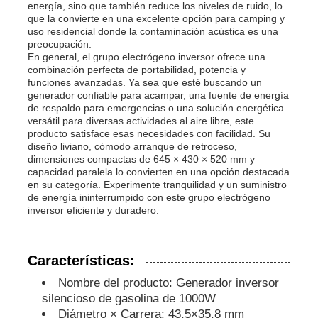
energía, sino que también reduce los niveles de ruido, lo
que la convierte en una excelente opción para camping y
uso residencial donde la contaminación acústica es una
sistema de generador insonoro
preocupación.
En general, el grupo electrógeno inversor ofrece una
combinación perfecta de portabilidad, potencia y
generador del uso en el hogar
funciones avanzadas. Ya sea que esté buscando un
generador confiable para acampar, una fuente de energía
de respaldo para emergencias o una solución energética
versátil para diversas actividades al aire libre, este
Sistema de generador del toldo
producto satisface esas necesidades con facilidad. Su
diseño liviano, cómodo arranque de retroceso,
dimensiones compactas de 645 × 430 × 520 mm y
Generador de bajo ruido
capacidad paralela lo convierten en una opción destacada
en su categoría. Experimente tranquilidad y un suministro
de energía ininterrumpido con este grupo electrógeno
inversor eficiente y duradero.
Mantenimiento del generador
Grupo electrógeno de soldadura
Características:
Nombre del producto: Generador inversor
silencioso de gasolina de 1000W
motor diesel del generador
Diámetro × Carrera: 43,5×35,8 mm