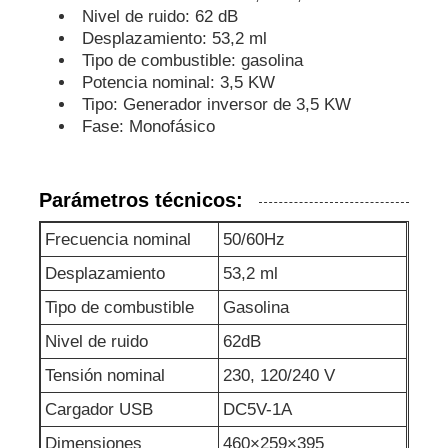
Nivel de ruido: 62 dB
Desplazamiento: 53,2 ml
bomba de aguas residuales
Tipo de combustible: gasolina
Potencia nominal: 3,5 KW
Tipo: Generador inversor de 3,5 KW
Fase: Monofásico
Parámetros técnicos:
Frecuencia nominal
50/60Hz
Desplazamiento
53,2 ml
Tipo de combustible
Gasolina
Nivel de ruido
62dB
Tensión nominal
230, 120/240 V
Cargador USB
DC5V-1A
Dimensiones
460×259×395