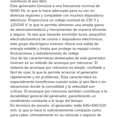
aventuras al aire libre.
Este generador funciona a una frecuencia nominal de
50/60 Hz, lo que lo hace adecuado para su uso en
Sobre nosotros
diversas regiones y compatible con muchos dispositivos
eléctricos. Proporciona un voltaje nominal de 230 V y
120/240 V, lo que le permite alimentar una amplia gama
de electrodomésticos y herramientas de manera eficiente
Visita a la fábrica
y segura. Ya sea que necesite encender luces, pequeños
electrodomésticos de cocina o dispositivos electrónicos,
este grupo electrógeno inversor ofrece una salida de
Control de Calidad
energía estable y limpia que protege su equipo contra
fluctuaciones y sobretensiones de voltaje.
Una de las características destacadas de este generador
inversor es su método de arranque por retroceso. El
Contacto
sistema de arranque por retroceso es simple, confiable y
fácil de usar, lo que le permite arrancar el generador
rápidamente y sin problemas. Esta característica es
especialmente beneficiosa cuando estás al aire libre o en
noticias
situaciones donde la comodidad y la velocidad son
críticas. El arranque por retroceso también contribuye a la
durabilidad general del generador, garantizando un
Todos los casos
rendimiento constante a lo largo del tiempo.
En términos de tamaño, el generador mide 645×430×520
mm, lo que lo hace lo suficientemente compacto como
para caber cómodamente en su vehículo o espacio de
Solicitar una cotización