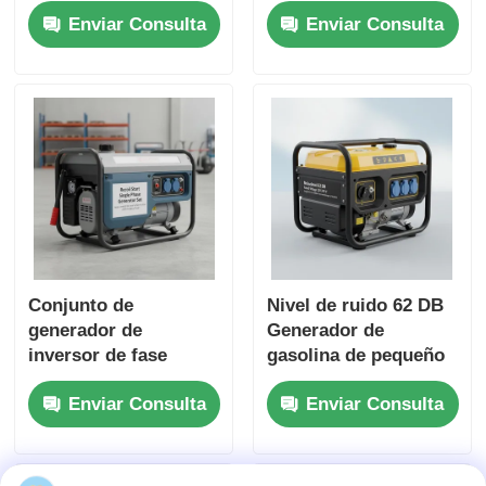
Enviar Consulta
Enviar Consulta
cargador USB
para lugares de
DC5V1A Fuente de
trabajo al aire libre y
energía para respaldo
respaldo de energía
de emergencia
de emergencia
Conjunto de
Nivel de ruido 62 DB
generador de
Generador de
inversor de fase
gasolina de pequeño
única de inicio de
tamaño de voltaje
Enviar Consulta
Enviar Consulta
retroceso con nivel
nominal 120 240 V
de ruido de 62 DB
Fuente de energía
Ideal para
para eventos al aire
construcción y
libre y situaciones de