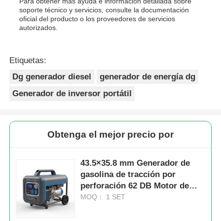
Para obtener más ayuda e información detallada sobre
soporte técnico y servicios, consulte la documentación
oficial del producto o los proveedores de servicios
autorizados.
Etiquetas:
Dg generador diesel
generador de energía dg
Generador de inversor portátil
Obtenga el mejor precio por
43.5×35.8 mm Generador de
gasolina de tracción por
perforación 62 DB Motor de
baja emisión de ruido de nivel
MOQ： 1 SET
de ruido para un ambiente de
trabajo cómodo