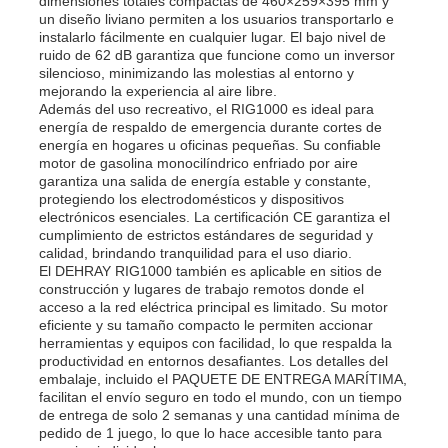
dimensiones totales compactas de 460×259×395 mm y
un diseño liviano permiten a los usuarios transportarlo e
instalarlo fácilmente en cualquier lugar. El bajo nivel de
ruido de 62 dB garantiza que funcione como un inversor
silencioso, minimizando las molestias al entorno y
mejorando la experiencia al aire libre.
Además del uso recreativo, el RIG1000 es ideal para
energía de respaldo de emergencia durante cortes de
energía en hogares u oficinas pequeñas. Su confiable
motor de gasolina monocilíndrico enfriado por aire
garantiza una salida de energía estable y constante,
protegiendo los electrodomésticos y dispositivos
electrónicos esenciales. La certificación CE garantiza el
cumplimiento de estrictos estándares de seguridad y
calidad, brindando tranquilidad para el uso diario.
El DEHRAY RIG1000 también es aplicable en sitios de
construcción y lugares de trabajo remotos donde el
acceso a la red eléctrica principal es limitado. Su motor
eficiente y su tamaño compacto le permiten accionar
herramientas y equipos con facilidad, lo que respalda la
productividad en entornos desafiantes. Los detalles del
embalaje, incluido el PAQUETE DE ENTREGA MARÍTIMA,
facilitan el envío seguro en todo el mundo, con un tiempo
de entrega de solo 2 semanas y una cantidad mínima de
pedido de 1 juego, lo que lo hace accesible tanto para