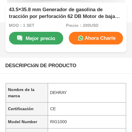
43.5×35.8 mm Generador de gasolina de
tracción por perforación 62 DB Motor de baja
emisión de ruido de nivel de ruido para un
MOQ：1 SET
Precio：200USD
ambiente de trabajo cómodo
Ahora Charle
Mejor precio
DESCRIPCIóN DE PRODUCTO
Nombre de la
DEHRAY
marca
Certificación
CE
Model Number
RIG1000