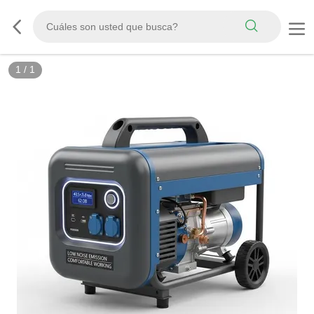
1
/
1