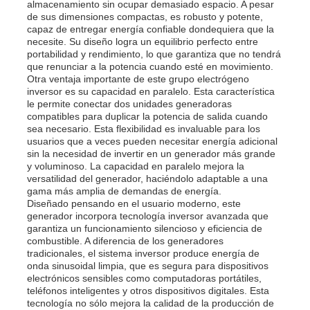
almacenamiento sin ocupar demasiado espacio. A pesar
de sus dimensiones compactas, es robusto y potente,
capaz de entregar energía confiable dondequiera que la
grupo electrógeno diésel
necesite. Su diseño logra un equilibrio perfecto entre
portabilidad y rendimiento, lo que garantiza que no tendrá
que renunciar a la potencia cuando esté en movimiento.
Otra ventaja importante de este grupo electrógeno
Conjunto de generadores de gasolina
inversor es su capacidad en paralelo. Esta característica
le permite conectar dos unidades generadoras
compatibles para duplicar la potencia de salida cuando
Grupo electrógeno inversor
sea necesario. Esta flexibilidad es invaluable para los
usuarios que a veces pueden necesitar energía adicional
sin la necesidad de invertir en un generador más grande
y voluminoso. La capacidad en paralelo mejora la
Grupo electrógeno portátil
versatilidad del generador, haciéndolo adaptable a una
gama más amplia de demandas de energía.
Diseñado pensando en el usuario moderno, este
Grupo electrógeno industrial
generador incorpora tecnología inversor avanzada que
garantiza un funcionamiento silencioso y eficiencia de
combustible. A diferencia de los generadores
tradicionales, el sistema inversor produce energía de
Grupo electrógeno digital
onda sinusoidal limpia, que es segura para dispositivos
electrónicos sensibles como computadoras portátiles,
teléfonos inteligentes y otros dispositivos digitales. Esta
Generador de marco abierto
tecnología no sólo mejora la calidad de la producción de