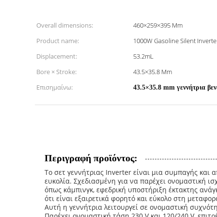
Overall dimensions:
460×259×395 Mm
Product name:
1000W Gasoline Silent Invert
Displacement:
53.2mL
Bore × Stroke:
43.5×35.8 Mm
Επισημαίνω:
43.5×35.8 mm γεννήτρια βεν
Περιγραφή προϊόντος:
Το σετ γεννήτριας Inverter είναι μια συμπαγής και 
ευκολία. Σχεδιασμένη για να παρέχει ονομαστική ι
όπως κάμπινγκ, εφεδρική υποστήριξη έκτακτης ανάγκ
ότι είναι εξαιρετικά φορητό και εύκολο στη μεταφορ
Αυτή η γεννήτρια λειτουργεί σε ονομαστική συχνότη
Παρέχει ονομαστική τάση 230 V και 120/240 V, επιτ