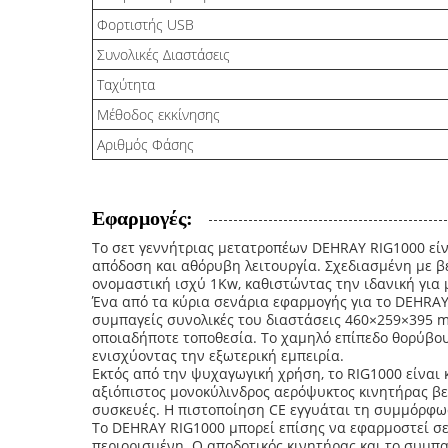
Φορτιστής USB
Συνολικές Διαστάσεις
Ταχύτητα
Μέθοδος εκκίνησης
Αριθμός Φάσης
Εφαρμογές:
Το σετ γεννήτριας μετατροπέων DEHRAY RIG1000 είν
απόδοση και αθόρυβη λειτουργία. Σχεδιασμένη με β
ονομαστική ισχύ 1Kw, καθιστώντας την ιδανική για 
Ένα από τα κύρια σενάρια εφαρμογής για το DEHRAY
συμπαγείς συνολικές του διαστάσεις 460×259×395 m
οποιαδήποτε τοποθεσία. Το χαμηλό επίπεδο θορύβου
ενισχύοντας την εξωτερική εμπειρία.
Εκτός από την ψυχαγωγική χρήση, το RIG1000 είναι 
αξιόπιστος μονοκύλινδρος αερόψυκτος κινητήρας βε
συσκευές. Η πιστοποίηση CE εγγυάται τη συμμόρφω
Το DEHRAY RIG1000 μπορεί επίσης να εφαρμοστεί σε
περιορισμένη. Ο αποδοτικός κινητήρας και το συμπα