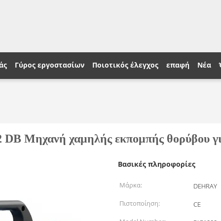
άς
Γύρος εργοστασίων
Ποιοτικός έλεγχος
επαφή
Νέα
2 DB Μηχανή χαμηλής εκπομπής θορύβου γι
Βασικές πληροφορίες
Μάρκα:
DEHRAY
Πιστοποίηση:
CE