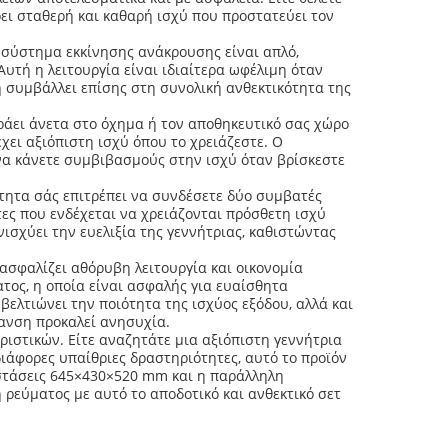
ρει σταθερή και καθαρή ισχύ που προστατεύει τον
 σύστημα εκκίνησης ανάκρουσης είναι απλό,
Αυτή η λειτουργία είναι ιδιαίτερα ωφέλιμη όταν
η συμβάλλει επίσης στη συνολική ανθεκτικότητα της
ράει άνετα στο όχημα ή τον αποθηκευτικό σας χώρο
χει αξιόπιστη ισχύ όπου το χρειάζεστε. Ο
 να κάνετε συμβιβασμούς στην ισχύ όταν βρίσκεστε
ότητα σάς επιτρέπει να συνδέσετε δύο συμβατές
τες που ενδέχεται να χρειάζονται πρόσθετη ισχύ
ισχύει την ευελιξία της γεννήτριας, καθιστώντας
ασφαλίζει αθόρυβη λειτουργία και οικονομία
τος, η οποία είναι ασφαλής για ευαίσθητα
βελτιώνει την ποιότητα της ισχύος εξόδου, αλλά και
πανση προκαλεί ανησυχία.
ριστικών. Είτε αναζητάτε μια αξιόπιστη γεννήτρια
διάφορες υπαίθριες δραστηριότητες, αυτό το προϊόν
ιαστάσεις 645×430×520 mm και η παράλληλη
 ρεύματος με αυτό το αποδοτικό και ανθεκτικό σετ