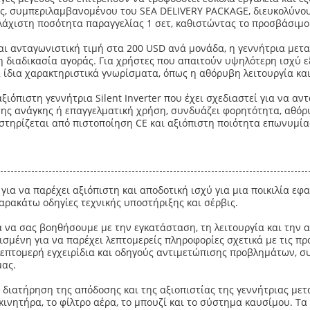
ας, συμπεριλαμβανομένου του SEA DELIVERY PACKAGE, διευκολύνο
ελάχιστη ποσότητα παραγγελίας 1 σετ, καθιστώντας το προσβάσιμο
ι ανταγωνιστική τιμή στα 200 USD ανά μονάδα, η γεννήτρια μετα
 διαδικασία αγοράς. Για χρήστες που απαιτούν υψηλότερη ισχύ εξ
ίδια χαρακτηριστικά γνωρίσματα, όπως η αθόρυβη λειτουργία και
αξιόπιστη γεννήτρια Silent Inverter που έχει σχεδιαστεί για να αν
κτης ανάγκης ή επαγγελματική χρήση, συνδυάζει φορητότητα, αθόρ
στηρίζεται από πιστοποίηση CE και αξιόπιστη ποιότητα επωνυμία
 για να παρέχει αξιόπιστη και αποδοτική ισχύ για μια ποικιλία ε
παρακάτω οδηγίες τεχνικής υποστήριξης και σέρβις.
 να σας βοηθήσουμε με την εγκατάσταση, τη λειτουργία και την 
σμένη για να παρέχει λεπτομερείς πληροφορίες σχετικά με τις προ
επτομερή εγχειρίδια και οδηγούς αντιμετώπισης προβλημάτων, σ
μας.
η διατήρηση της απόδοσης και της αξιοπιστίας της γεννήτριας με
ινητήρα, το φίλτρο αέρα, το μπουζί και το σύστημα καυσίμου. Τ