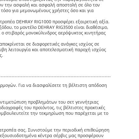
υν την ασφαλή και ασφαλή αποστολή σε όλο τον
 τόσο για μεμονωμένους χρήστες όσο και για
τροπέα DEHRAY RIG1000 προσφέρει εξαιρετική αξία.
όδου, το μοντέλο DEHRAY RIG3500 είναι διαθέσιμο,
 ο στιβαρός μονοκύλινδρος αερόψυκτος κινητήρας
ταποκρίνεται σε διαφορετικές ανάγκες ισχύος σε
υβη λειτουργία και αποτελεσματική παροχή ισχύος
ς.
φαρμογών. Για να διασφαλίσετε τη βέλτιστη απόδοση
αντιμετώπιση προβλημάτων του σετ γεννήτριας
διαγραφές του προϊόντος, τις βέλτιστες πρακτικές
υμβουλευτείτε την τεκμηρίωση που παρέχεται με το
τατροπέα σας. Συνιστούμε την περιοδική επιθεώρηση
α εξουσιοδοτημένα κέντρα σέρβις μας προσφέρουν