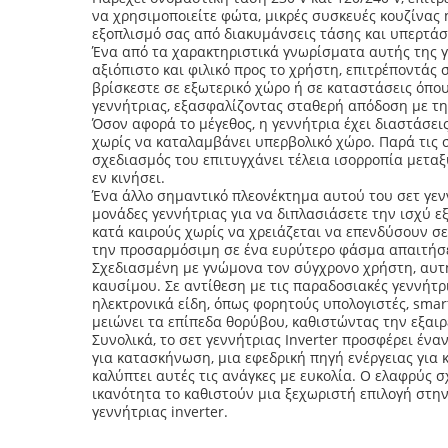
να χρησιμοποιείτε φώτα, μικρές συσκευές κουζίνας 
εξοπλισμό σας από διακυμάνσεις τάσης και υπερτάσ
Ένα από τα χαρακτηριστικά γνωρίσματα αυτής της γ
αξιόπιστο και φιλικό προς το χρήστη, επιτρέποντάς 
βρίσκεστε σε εξωτερικό χώρο ή σε καταστάσεις όπου
γεννήτριας, εξασφαλίζοντας σταθερή απόδοση με τη
Όσον αφορά το μέγεθος, η γεννήτρια έχει διαστάσε
χωρίς να καταλαμβάνει υπερβολικό χώρο. Παρά τις συ
σχεδιασμός του επιτυγχάνει τέλεια ισορροπία μετα
εν κινήσει.
Ένα άλλο σημαντικό πλεονέκτημα αυτού του σετ γενν
μονάδες γεννήτριας για να διπλασιάσετε την ισχύ εξ
κατά καιρούς χωρίς να χρειάζεται να επενδύσουν σε
την προσαρμόσιμη σε ένα ευρύτερο φάσμα απαιτήσ
Σχεδιασμένη με γνώμονα τον σύγχρονο χρήστη, αυτή
καυσίμου. Σε αντίθεση με τις παραδοσιακές γεννήτρ
ηλεκτρονικά είδη, όπως φορητούς υπολογιστές, smar
μειώνει τα επίπεδα θορύβου, καθιστώντας την εξαι
Συνολικά, το σετ γεννήτριας Inverter προσφέρει έν
για κατασκήνωση, μια εφεδρική πηγή ενέργειας για 
καλύπτει αυτές τις ανάγκες με ευκολία. Ο ελαφρύς 
ικανότητα το καθιστούν μια ξεχωριστή επιλογή στην
γεννήτριας inverter.