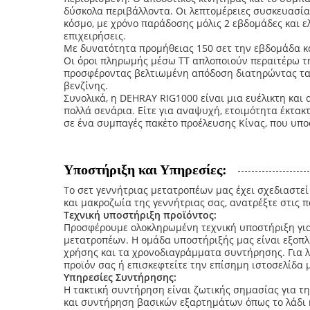
δύσκολα περιβάλλοντα. Οι λεπτομέρειες συσκευασί
κόσμο, με χρόνο παράδοσης μόλις 2 εβδομάδες και 
επιχειρήσεις.
Με δυνατότητα προμήθειας 150 σετ την εβδομάδα κα
Οι όροι πληρωμής μέσω TT απλοποιούν περαιτέρω τη
προσφέροντας βελτιωμένη απόδοση διατηρώντας τα 
βενζίνης.
Συνολικά, η DEHRAY RIG1000 είναι μια ευέλικτη και 
πολλά σενάρια. Είτε για αναψυχή, ετοιμότητα έκτα
σε ένα συμπαγές πακέτο προέλευσης Κίνας, που υπο
Υποστήριξη και Υπηρεσίες:
Το σετ γεννήτριας μετατροπέων μας έχει σχεδιαστεί
και μακροζωία της γεννήτριας σας, ανατρέξτε στις 
Τεχνική υποστήριξη προϊόντος:
Προσφέρουμε ολοκληρωμένη τεχνική υποστήριξη για
μετατροπέων. Η ομάδα υποστήριξής μας είναι εξοπλι
χρήσης και τα χρονοδιαγράμματα συντήρησης. Για λ
προϊόν σας ή επισκεφτείτε την επίσημη ιστοσελίδα 
Υπηρεσίες Συντήρησης:
Η τακτική συντήρηση είναι ζωτικής σημασίας για τ
και συντήρηση βασικών εξαρτημάτων όπως το λάδι κ