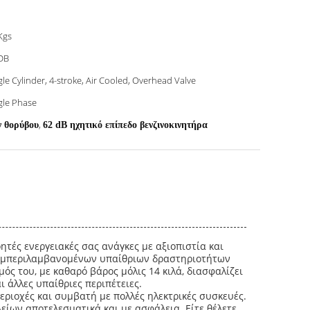
Kgs
DB
gle Cylinder, 4-stroke, Air Cooled, Overhead Valve
gle Phase
,
ν θορύβου
62 dB ηχητικό επίπεδο βενζινοκινητήρα
ρητές ενεργειακές σας ανάγκες με αξιοπιστία και
, συμπεριλαμβανομένων υπαίθριων δραστηριοτήτων
ός του, με καθαρό βάρος μόλις 14 κιλά, διασφαλίζει
ι άλλες υπαίθριες περιπέτειες.
εριοχές και συμβατή με πολλές ηλεκτρικές συσκευές.
είων αποτελεσματικά και με ασφάλεια. Είτε θέλετε