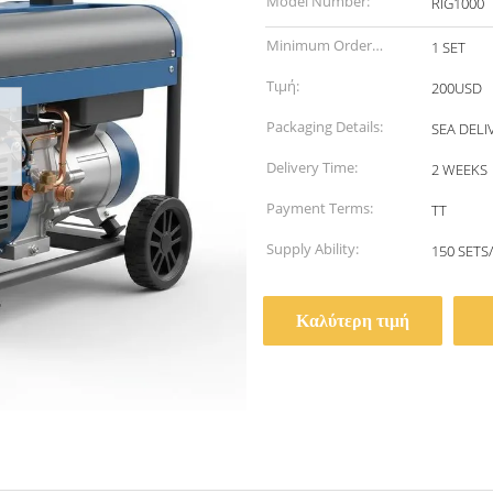
Model Number:
RIG1000
Minimum Order
1 SET
Quantity:
Τιμή:
200USD
Packaging Details:
SEA DELI
Delivery Time:
2 WEEKS
Payment Terms:
TT
Supply Ability:
150 SETS
Καλύτερη τιμή