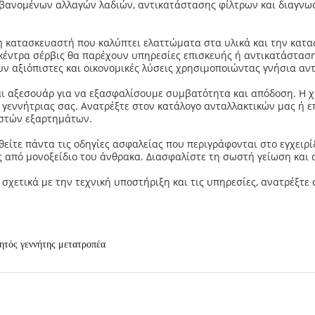
βανομένων αλλαγών λαδιών, αντικατάστασης φίλτρων και διαγνω
ση κατασκευαστή που καλύπτει ελαττώματα στα υλικά και την κατ
έντρα σέρβις θα παρέχουν υπηρεσίες επισκευής ή αντικατάστασης,
ν αξιόπιστες και οικονομικές λύσεις χρησιμοποιώντας γνήσια αντ
ι αξεσουάρ για να εξασφαλίσουμε συμβατότητα και απόδοση. Η 
 γεννήτριας σας. Ανατρέξτε στον κατάλογο ανταλλακτικών μας ή 
ωστών εξαρτημάτων.
θείτε πάντα τις οδηγίες ασφαλείας που περιγράφονται στο εγχειρί
 από μονοξείδιο του άνθρακα. Διασφαλίστε τη σωστή γείωση και
 σχετικά με την τεχνική υποστήριξη και τις υπηρεσίες, ανατρέξτ
ητός γεννήτης μετατροπέα