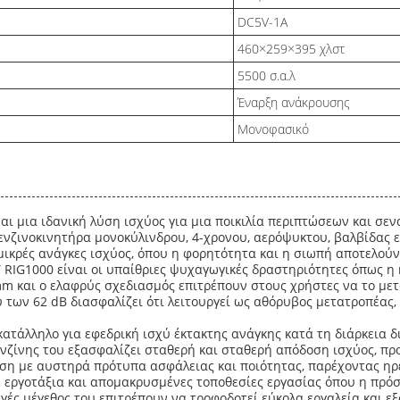
DC5V-1A
460×259×395 χλστ
5500 σ.α.λ
Έναρξη ανάκρουσης
Μονοφασικό
αι μια ιδανική λύση ισχύος για μια ποικιλία περιπτώσεων και σε
ενζινοκινητήρα μονοκύλινδρου, 4-χρονου, αερόψυκτου, βαλβίδας ε
μικρές ανάγκες ισχύος, όπου η φορητότητα και η σιωπή αποτελού
 RIG1000 είναι οι υπαίθριες ψυχαγωγικές δραστηριότητες όπως η
m και ο ελαφρύς σχεδιασμός επιτρέπουν στους χρήστες να το μετ
 των 62 dB διασφαλίζει ότι λειτουργεί ως αθόρυβος μετατροπέας,
κατάλληλο για εφεδρική ισχύ έκτακτης ανάγκης κατά τη διάρκεια δ
νζίνης του εξασφαλίζει σταθερή και σταθερή απόδοση ισχύος, πρ
ση με αυστηρά πρότυπα ασφάλειας και ποιότητας, παρέχοντας ηρ
 εργοτάξια και απομακρυσμένες τοποθεσίες εργασίας όπου η πρόσβ
γές μέγεθος του επιτρέπουν να τροφοδοτεί εύκολα εργαλεία και 