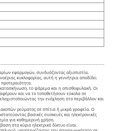
ναρίων εφαρμογών, συνδυάζοντας αξιοπιστία,
ναέριας κυκλοφορίας, αυτή η γεννήτρια αποδίδει
ν προτεραιότητα.
 κατασκήνωση, το ψάρεμα και η οπισθοφυλακή. Οι
αφέρουν και να το τοποθετήσουν εύκολα σε
 ελαχιστοποιώντας την ενόχληση στο περιβάλλον και
ιακοπών ρεύματος σε σπίτια ή μικρά γραφεία. Ο
οστατεύοντας βασικές συσκευές και ηλεκτρονικές
εμία για καθημερινή χρήση.
αση στο κύριο ηλεκτρικό δίκτυο είναι
εξοπλισμό, υποστηρίζοντας την παραγωγικότητα σε