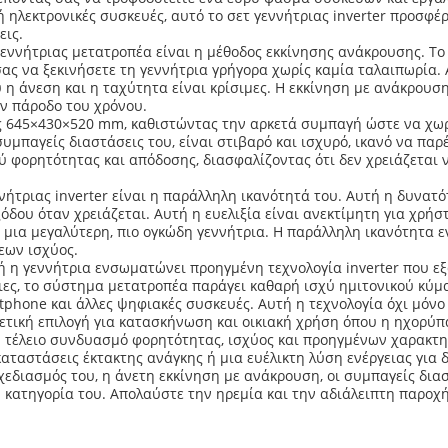
ή ηλεκτρονικές συσκευές, αυτό το σετ γεννήτριας inverter προσφέ
εις.
εννήτριας μετατροπέα είναι η μέθοδος εκκίνησης ανάκρουσης. Το
σας να ξεκινήσετε τη γεννήτρια γρήγορα χωρίς καμία ταλαιπωρία. 
 η άνεση και η ταχύτητα είναι κρίσιμες. Η εκκίνηση με ανάκρουσ
ν πάροδο του χρόνου.
ις 645×430×520 mm, καθιστώντας την αρκετά συμπαγή ώστε να χω
μπαγείς διαστάσεις του, είναι στιβαρό και ισχυρό, ικανό να παρέ
ξύ φορητότητας και απόδοσης, διασφαλίζοντας ότι δεν χρειάζεται
ήτριας inverter είναι η παράλληλη ικανότητά του. Αυτή η δυνατ
όδου όταν χρειάζεται. Αυτή η ευελιξία είναι ανεκτίμητη για χρήσ
 μια μεγαλύτερη, πιο ογκώδη γεννήτρια. Η παράλληλη ικανότητα εν
εων ισχύος.
 η γεννήτρια ενσωματώνει προηγμένη τεχνολογία inverter που εξ
ιες, το σύστημα μετατροπέα παράγει καθαρή ισχύ ημιτονικού κύμα
tphone και άλλες ψηφιακές συσκευές. Αυτή η τεχνολογία όχι μόνο 
ρετική επιλογή για κατασκήνωση και οικιακή χρήση όπου η ηχορύ
αν τέλειο συνδυασμό φορητότητας, ισχύος και προηγμένων χαρακτη
καταστάσεις έκτακτης ανάγκης ή μια ευέλικτη λύση ενέργειας για 
σχεδιασμός του, η άνετη εκκίνηση με ανάκρουση, οι συμπαγείς δ
 κατηγορία του. Απολαύστε την ηρεμία και την αδιάλειπτη παροχή