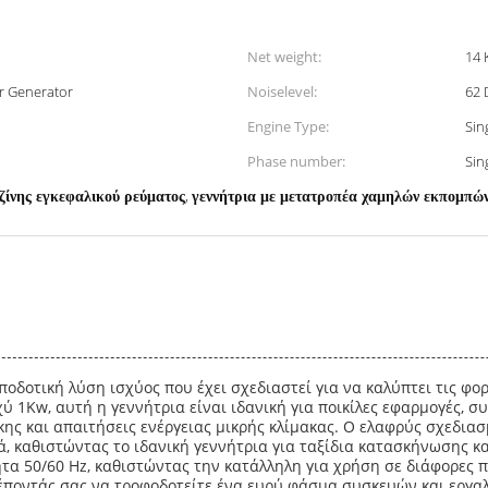
Net weight:
14 
er Generator
Noiselevel:
62 
Engine Type:
Sin
Phase number:
Sin
,
ζίνης εγκεφαλικού ρεύματος
γεννήτρια με μετατροπέα χαμηλών εκπομπώ
αποδοτική λύση ισχύος που έχει σχεδιαστεί για να καλύπτει τις φο
σχύ 1Kw, αυτή η γεννήτρια είναι ιδανική για ποικίλες εφαρμογές
ης και απαιτήσεις ενέργειας μικρής κλίμακας. Ο ελαφρύς σχεδιασμ
ά, καθιστώντας το ιδανική γεννήτρια για ταξίδια κατασκήνωσης κα
τα 50/60 Hz, καθιστώντας την κατάλληλη για χρήση σε διάφορες π
ρέποντάς σας να τροφοδοτείτε ένα ευρύ φάσμα συσκευών και εργαλ