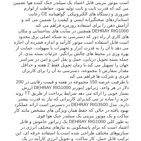
است.موتور بنزینی قابل اعتماد یک سیلندر خنک کننده هوا تضمین
می کند که قدرت ثابت و ثابت تولید شود، حفاظت از لوازم
ضروری و دستگاه های الکترونیکی. گواهینامه CE رعایت
استانداردهای سختگیرانه ایمنی و کیفیت را تضمین می کند و
آرامش ذهن را برای استفاده روزمره فراهم می کند.
DEHRAY RIG1000 همچنین در سایت های ساختمانی و مکان
های کاری از راه دور که دسترسی به شبکه اصلی برق محدود
است قابل استفاده است.موتور کارآمد و اندازه فشرده آن اجازه
می دهد تا آن را به قدرت ابزار و تجهیزات با سهولت، حمایت از
بهره وری در محیط های چالش برانگیز. جزئیات بسته بندی، از
جمله بسته تحویل دریایی، حمل و نقل امن و امن در سراسر
جهان را تسهیل می کند،با زمان تحویل فقط 2 هفته و حداقل
مقدار سفارش 1 مجموعه، دسترسی به آن را برای کاربران
فردی و شرکت ها فراهم می کند.
با ظرفیت عرضه 150 مجموعه در هفته و قیمت رقابتی در 200
دلار در هر واحد، ژنراتور اینورتر DEHRAY RIG1000 ارزش
بسیار خوبی را ارائه می دهد.شرایط پرداخت از طریق TT روند
خرید را ساده تر می کندبرای کاربرانی که نیاز به قدرت بیشتر
دارند، مدل DEHRAY RIG3500 در دسترس است.ارائه عملکرد
بهبود یافته در حالی که حفظ همان ویژگی های مشخص مانند کار
ساکت و یک موتور بنزینی یک سیلندر خنک هوا قوی.
به طور کلی DEHRAY RIG1000 یک ژنراتور خاموش و قابل
اعتماد است که برای پاسخگویی به نیازهای مختلف انرژی در
سناریوهای مختلف طراحی شده است.یا استفاده حرفه ای، این
ترکیب قابل حمل، کار ساکت، و تحویل انرژی کارآمد در یک