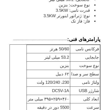
نوع سوخت: بنزین
قدرت نامی: 3.5KW
مجموعه ژنراتور ضد صدا
نوع: ژنراتور اینورتر 3.5KW
فاز: فاز تک
ژنراتور خانگی
پارامترهای فنی:
مجموعه ژنراتور سایبان
فرکانس نامی
50/60 هرتز
جابجایی
53.2 میلی لیتر
ژنراتور کم سر و صدا
نوع سوخت
بنزین
سطح سر و صدا
۶۲ دبیل
نگهداري ژنراتور
ولتاژ نامی
230، 120/240 ولت
مجموعه ژنراتور جوش
شارژر USB
DC5V-1A
ابعاد کلی
۴۶۰×۲۵۹×۳۹۵ میلی متر
موتور دیزل ژنراتور
سرعت
5500 دور در دقیقه