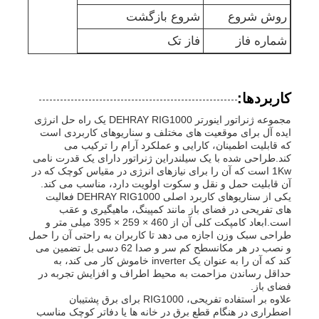
روش شروع
شروع بازگشت
پمپ آب فاضلاب
شماره فاز
فاز تک
کاربردها:
مجموعه ژنراتور اینورتر DEHRAY RIG1000 یک راه حل انرژی
ایده آل برای موقعیت های مختلف و سناریوهای کاربردی است
که قابلیت اطمینان، کارایی و عملکرد آرام را ترکیب می
کند.طراحی شده با یک سیلندراین ژنراتور دارای یک قدرت نامی
1Kw است که آن را برای نیازهای انرژی در مقیاس کوچک که در
آن قابلیت حمل و نقل و سکوت اولویت دارد، مناسب می کند.
یکی از سناریوهای کاربرد اصلی DEHRAY RIG1000 فعالیت
های تفریحی در فضای باز مانند کمپینگ، ماهیگیری و عقب
است.ابعاد کامپکت کلی آن از 460 × 259 × 395 میلی متر و
طراحی سبک وزن اجازه می دهد تا کاربران به راحتی آن را حمل
و نصب در هر مکانسطح کم سر و صدا 62 دسی بل تضمین می
کند که آن را به عنوان یک inverter خاموش کار می کند، به
حداقل رساندن مزاحمت به محیط اطراف و افزایش تجربه در
فضای باز.
علاوه بر استفاده تفریحی، RIG1000 برای برق پشتیبان
اضطراری در هنگام قطع برق در خانه ها یا دفاتر کوچک مناسب