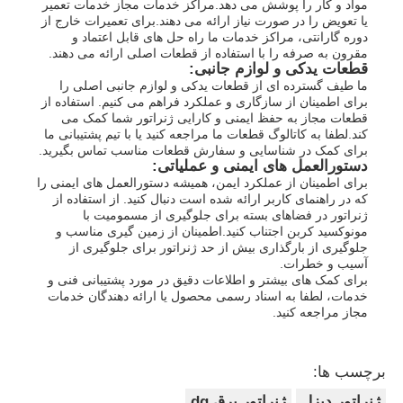
مواد و کار را پوشش می دهد.مراکز خدمات مجاز خدمات تعمیر
یا تعویض را در صورت نیاز ارائه می دهند.برای تعمیرات خارج از
دوره گارانتی، مراکز خدمات ما راه حل های قابل اعتماد و
مقرون به صرفه را با استفاده از قطعات اصلی ارائه می دهند.
قطعات یدکی و لوازم جانبی:
ما طیف گسترده ای از قطعات یدکی و لوازم جانبی اصلی را
برای اطمینان از سازگاری و عملکرد فراهم می کنیم. استفاده از
قطعات مجاز به حفظ ایمنی و کارایی ژنراتور شما کمک می
کند.لطفا به کاتالوگ قطعات ما مراجعه کنید یا با تیم پشتیبانی ما
برای کمک در شناسایی و سفارش قطعات مناسب تماس بگیرید.
دستورالعمل های ایمنی و عملیاتی:
برای اطمینان از عملکرد ایمن، همیشه دستورالعمل های ایمنی را
که در راهنمای کاربر ارائه شده است دنبال کنید. از استفاده از
ژنراتور در فضاهای بسته برای جلوگیری از مسمومیت با
مونوکسید کربن اجتناب کنید.اطمینان از زمین گیری مناسب و
جلوگیری از بارگذاری بیش از حد ژنراتور برای جلوگیری از
آسیب و خطرات.
برای کمک های بیشتر و اطلاعات دقیق در مورد پشتیبانی فنی و
خدمات، لطفا به اسناد رسمی محصول یا ارائه دهندگان خدمات
مجاز مراجعه کنید.
برچسب ها:
ژنراتور دیزل
ژنراتور برق dg