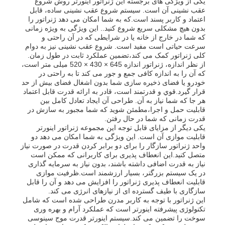
یکی از ویژگی های برجسته این ژنراتور اینورتر روش شروع
عقب نشینی آن است. سیستم شروع عقب نشینی ساده، قابل
اعتماد و کاربر پسند است.که به شما امکان می دهد ژنراتور را
بدون هیچ مشکلی سریع شروع کنید.. این ویژگی به ویژه زمانی
دربارهی ما
که شما در خارج از خانه یا در شرایطی که در آن راحتی و
سرعت حیاتی است مفید است. شروع عقب نشینی نیز به دوام
کلی ژنراتور کمک می کند،تضمین عملکرد ثابت در طول زمان.
کارخانه تور
از نظر اندازه، ژنراتور اندازه 645 × 430 × 520 میلی متر است،
که آن را به اندازه کافی جمع و جور می کند تا به راحتی در
خودرو یا فضای ذخیره سازی شما بدون اشغال فضای بیش از حد
قرار گیرد.قوي و قدرتمند است، قادر به ارائه قدرت قابل اعتماد
کنترل کیفیت
هر جا که شما نیاز به آن. طراحی آن ایجاد تعادل کامل بین
قابلیت حمل و اجرا،مطمئن شوید که شما مجبور به سازش در
قدرت زمانی که شما در حال رفتن.
تماس با ما
یکی دیگر از مزایای قابل توجه این مجموعه ژنراتور اینورتر
قابلیت موازی آن است. این ویژگی به شما امکان می دهد دو
واحد ژنراتور سازگار را برای دو برابر کردن قدرت در صورت نیاز
متصل کنید.این انعطاف پذیری برای کاربرانی که ممکن است
اخبار
نیاز به قدرت اضافی داشته باشند، بدون نیاز به سرمایه گذاری
در یک سیستم بزرگتر، بسیار ارزشمند است.ظرفیت موازی
قابلیت انعطاف پذیری ژنراتور را افزایش می دهد و آن را قابل
همه موارد
سازگاری با طیف گسترده ای از نیازهای انرژی می کند.
این ژنراتور با توجه به کاربر مدرن طراحی شده است که شامل
تکنولوژی پیشرفته اینورتر است که عملکرد آرام و بهره وری
سوخت را تضمین می کند.سیستم اینورتر قدرت موج سینوسی
درخواست نقل قول