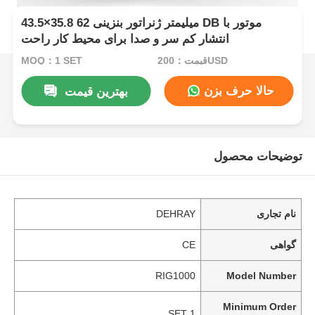
43.5×35.8 میلیمتر ژنراتور بنزینی 62 DB موتور با
انتشار کم سر و صدا برای محیط کار راحت
قیمت：200USD
MOQ：1 SET
حالا حرف بزن
بهترین قیمت
توضیحات محصول
نام تجاری
DEHRAY
گواهی
CE
RIG1000
Model Number
Minimum Order
1 SET