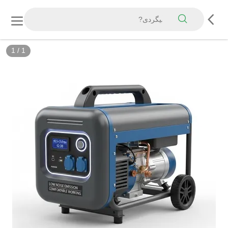
1
/
1