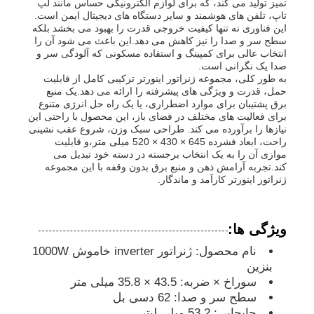
تمیز تولید می کند، که برای لوازم الکترونیکی حساس مانند لپ
تاپ، تلفن های هوشمند و سایر دستگاه های دیجیتال ایمن است.
این فناوری نه تنها کیفیت خروجی قدرت را بهبود می بخشد بلکه
مجموعه دیزل ژنراتور
سطح سر و صدا را نیز کاهش می دهد.این باعث می شود آن را
انتخاب عالی برای کمپینگ و استفاده مسکونی که آلودگی سر و
صدا یک نگرانی است.
به طور کلی، مجموعه ژنراتور اینورتر ترکیبی کامل از قابلیت
مجموعه ژنراتور بنزین
حمل، قدرت و ویژگی های پیشرفته را ارائه می دهد.یک منبع
برق پشتیبان برای موارد اضطراری، یا یک راه حل انرژی متنوع
برای فعالیت های مختلف در فضای باز، این محصول با راحتی این
مجموعه ژنراتور اینورتر
نیازها را برآورده می کند. طراحی سبک وزن، شروع عقب نشینی
راحت، ابعاد فشرده 645 × 430 × 520 میلی متر،و قابلیت
موازی آن را به یک انتخاب برجسته در دسته خود تبدیل می
کند.تجربه آرامش ذهن و منبع برق بدون وقفه با این مجموعه
مجموعه ژنراتور قابل حمل
ژنراتور اینورتر کارآمد و ماندگار.
مجموعه ژنراتور صنعتی
ویژگی ها:
نام محصول: ژنراتور inverter خاموش 1000W
مجموعه ژنراتور دیجیتال
بنزین
سوراخ × ضربه: 43.5 × 35.8 میلی متر
سطح سر و صدا: 62 دسی بل
ژنراتور فریم باز
جابجایی: 53.2 میلی لیتر