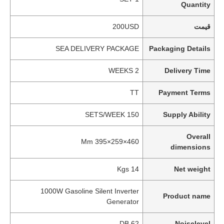
Quantity
قیمت
200USD
SEA DELIVERY PACKAGE
Packaging Details
2 WEEKS
Delivery Time
TT
Payment Terms
150 SETS/WEEK
Supply Ability
Overall
460×259×395 Mm
dimensions
14 Kgs
Net weight
1000W Gasoline Silent Inverter
Product name
Generator
62 DB
Noiselevel