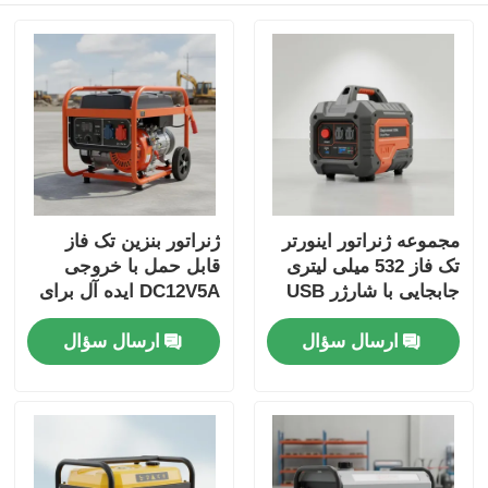
مجموعه ژنراتور اینورتر
ژنراتور بنزین تک فاز
تک فاز 532 میلی لیتری
قابل حمل با خروجی
جابجایی با شارژر USB
DC12V5A ایده آل برای
DC5V1A منبع انرژی
سایت های کار در فضای
ارسال سؤال
ارسال سؤال
برای پشتیبان گیری
باز و پشتیبان قدرت
اضطراری
اضطراری