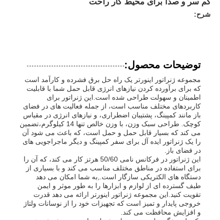
کم سر و صدا برای محیط کار راحت
شرح:
توضیحات محصول:
مجموعه ژنراتور اینورتر یک راه حل برق فشرده و کارآمد است
که برای برآورده کردن نیازهای انرژی قابل حمل شما با قابلیت
اطمینان و سهولت طراحی شده است.این ژنراتور برای
کاربردهای مختلف مناسب است، از جمله فعالیت های در فضای
باز مانند کمپینگ، پشتیبان اضطراری، و نیازهای انرژی در مقیاس
کوچک. طراحی سبک وزن، با وزن خالص تنها 14 کیلوگرم،تضمین
می کند که بسیار قابل حمل و حمل است، که باعث می شود آن
را یک ژنراتور ایده آل برای سفر کمپینگ و دیگر ماجراجویی های
در فضای باز.
خانه
این ژنراتور در فرکانس نامی 50/60 هرتز کار می کند، که آن را
برای استفاده در مناطق مختلف مناسب می کند و با بسیاری از
دستگاه های الکتریکی سازگار است.,به شما امکان می دهد
طیف گسترده ای از لوازم و ابزارها را به طور موثر و ایمن
محصولات
تقویت کنید.این مجموعه ژنراتور اینورتر ارائه می دهد قدرت
خروجی پایدار و تمیز است که تجهیزات خود را از نوسانات ولتاژ
و افزایش محافظت می کند.
فیلم های