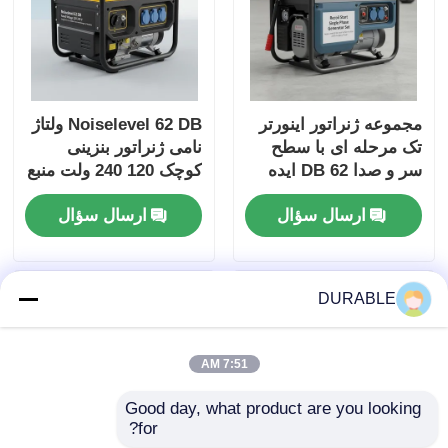
مجموعه ژنراتور اینورتر
Noiselevel 62 DB ولتاژ
تک مرحله ای با سطح
نامی ژنراتور بنزینی
سر و صدا 62 DB ایده
کوچک 120 240 ولت منبع
آل برای ساخت و ساز و
انرژی برای رویدادهای
ارسال سؤال
ارسال سؤال
برق اضطراری
خارج از منزل و موقعیت
های اضطراری
DURABLE
7:51 AM
Good day, what product are you looking 
for?