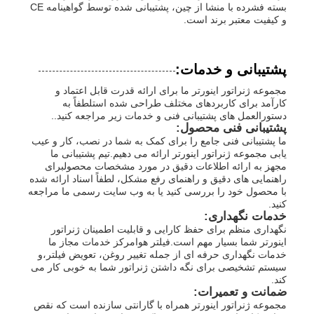
بسته فشرده با منشا از چین، پشتیبانی شده توسط گواهینامه CE
و کیفیت معتبر برند است.
پشتیبانی و خدمات:
مجموعه ژنراتور اینورتر ما برای ارائه قدرت قابل اعتماد و
کارآمد برای کاربردهای مختلف طراحی شده استلطفاً به
دستورالعمل های پشتیبانی فنی و خدمات زیر مراجعه کنید..
پشتیبانی فنی محصول:
ما پشتیبانی فنی جامع را برای کمک به شما در نصب، کار و عیب
یابی مجموعه ژنراتور اینورتر ارائه می دهیم.تیم پشتیبانی ما
مجهز به ارائه اطلاعات دقیق در مورد مشخصات محصولبرای
راهنمایی های دقیق و راهنمای رفع مشکل، لطفاً اسناد ارائه شده
با محصول خود را بررسی کنید یا به وب سایت رسمی ما مراجعه
کنید.
خدمات نگهداری:
نگهداری منظم برای حفظ کارایی و قابلیت اطمینان ژنراتور
اینورتر شما بسیار مهم است.فیلتر هوامرکز خدمات مجاز ما
خدمات نگهداری حرفه ای از جمله تغییر روغن، تعویض فیلتر،و
سیستم تشخیصی برای نگه داشتن ژنراتور شما به خوبی کار می
کند.
ضمانت و تعمیرات:
مجموعه ژنراتور اینورتر همراه با گارانتی سازنده است که نقص