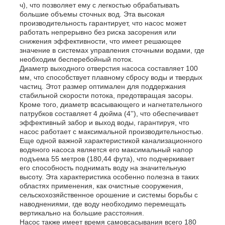
ч), что позволяет ему с легкостью обрабатывать
большие объемы сточных вод. Эта высокая
производительность гарантирует, что насос может
О Компании
работать непрерывно без риска засорения или
снижения эффективности, что имеет решающее
значение в системах управления сточными водами, где
необходим бесперебойный поток.
Наша фабрика
Диаметр выходного отверстия насоса составляет 100
мм, что способствует плавному сбросу воды и твердых
частиц. Этот размер оптимален для поддержания
контроль качества
стабильной скорости потока, предотвращая засоры.
Кроме того, диаметр всасывающего и нагнетательного
патрубков составляет 4 дюйма (4''), что обеспечивает
эффективный забор и выход воды, гарантируя, что
контактные данные
насос работает с максимальной производительностью.
Еще одной важной характеристикой канализационного
водяного насоса является его максимальный напор
Новости
подъема 55 метров (180,44 фута), что подчеркивает
его способность поднимать воду на значительную
высоту. Эта характеристика особенно полезна в таких
областях применения, как очистные сооружения,
Все случаи
сельскохозяйственное орошение и системы борьбы с
наводнениями, где воду необходимо перемещать
вертикально на большие расстояния.
Отправить запрос
Насос также имеет время самовсасывания всего 180