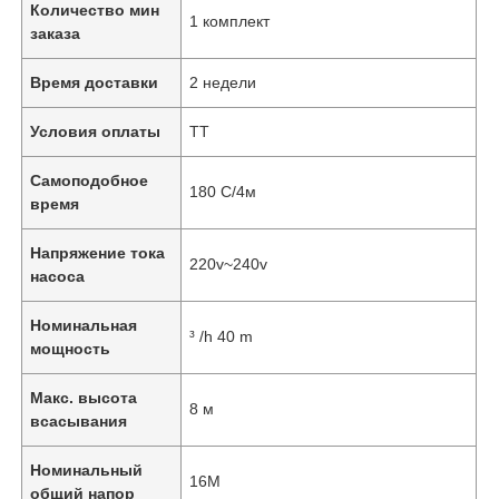
Количество мин
1 комплект
заказа
Время доставки
2 недели
Условия оплаты
ТТ
Самоподобное
180 С/4м
время
Напряжение тока
220v~240v
насоса
Номинальная
³ /h 40 m
мощность
Макс. высота
8 м
всасывания
Номинальный
16M
общий напор