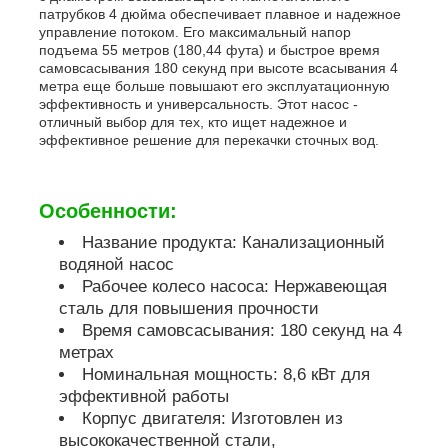
патрубков 4 дюйма обеспечивает плавное и надежное
управление потоком. Его максимальный напор
звукоизоляционный набор генератора
подъема 55 метров (180,44 фута) и быстрое время
самовсасывания 180 секунд при высоте всасывания 4
метра еще больше повышают его эксплуатационную
эффективность и универсальность. Этот насос -
домашний генератор пользы
отличный выбор для тех, кто ищет надежное и
эффективное решение для перекачки сточных вод.
Набор генератора сени
Особенности:
Генератор с низким уровнем шума
Название продукта: Канализационный
водяной насос
Рабочее колесо насоса: Нержавеющая
Сохранение генератора
сталь для повышения прочности
Время самовсасывания: 180 секунд на 4
метрах
Сварочный генератор
Номинальная мощность: 8,6 кВт для
эффективной работы
Корпус двигателя: Изготовлен из
двигатель дизеля генератора
высококачественной стали,