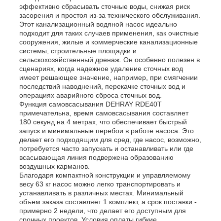
эффективно сбрасывать сточные воды, снижая риск
засорения и простоя из-за технического обслуживания.
Этот канализационный водяной насос идеально
подходит для таких случаев применения, как очистные
сооружения, жилые и коммерческие канализационные
системы, строительные площадки и
сельскохозяйственный дренаж. Он особенно полезен в
сценариях, когда надежное удаление сточных вод
имеет решающее значение, например, при смягчении
последствий наводнений, перекачке сточных вод и
операциях аварийного сброса сточных вод.
Функция самовсасывания DEHRAY RDE40T
примечательна, время самовсасывания составляет
180 секунд на 4 метрах, что обеспечивает быстрый
запуск и минимальные перебои в работе насоса. Это
делает его подходящим для сред, где насос, возможно,
потребуется часто запускать и останавливать или где
всасывающая линия подвержена образованию
воздушных карманов.
Благодаря компактной конструкции и управляемому
весу 63 кг насос можно легко транспортировать и
устанавливать в различных местах. Минимальный
объем заказа составляет 1 комплект, а срок поставки -
примерно 2 недели, что делает его доступным для
срочных проектов. Условия оплаты гибкие,