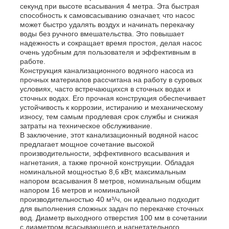
секунд при высоте всасывания 4 метра. Эта быстрая
способность к самовсасыванию означает, что насос
может быстро удалять воздух и начинать перекачку
дизель-генераторная установка
воды без ручного вмешательства. Это повышает
надежность и сокращает время простоя, делая насос
очень удобным для пользователя и эффективным в
бензиновый генератор
работе.
Конструкция канализационного водяного насоса из
прочных материалов рассчитана на работу в суровых
условиях, часто встречающихся в сточных водах и
Инверторная генераторная установка
сточных водах. Его прочная конструкция обеспечивает
устойчивость к коррозии, истиранию и механическому
износу, тем самым продлевая срок службы и снижая
Портативный генераторный набор
затраты на техническое обслуживание.
В заключение, этот канализационный водяной насос
предлагает мощное сочетание высокой
производительности, эффективного всасывания и
Промышленная генераторная установка
нагнетания, а также прочной конструкции. Обладая
номинальной мощностью 8,6 кВт, максимальным
напором всасывания 8 метров, номинальным общим
Цифровая генераторная установка
напором 16 метров и номинальной
производительностью 40 м³/ч, он идеально подходит
для выполнения сложных задач по перекачке сточных
вод. Диаметр выходного отверстия 100 мм в сочетании
Генератор открытых кадров
с диаметром всасывающего и нагнетательного