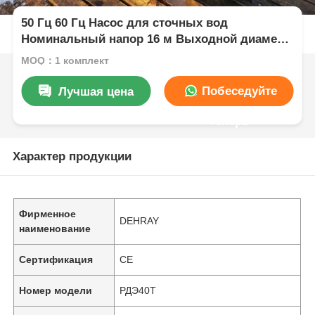
50 Гц 60 Гц Насос для сточных вод
Номинальный напор 16 м Выходной диаметр
100 мм Промышленный насос для сточных
MOQ：1 комплект
вод для тяжелых условий эксплуатации
Побеседуйте
Лучшая цена
теперь
Характер продукции
Фирменное
DEHRAY
наименование
Сертификация
CE
Номер модели
РДЭ40Т