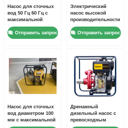
Насос для сточных
Электрический
вод 50 Гц 60 Гц с
насос высокой
максимальной
производительности
всасывающей
с общим напором 16
Отправить запрос
Отправить запрос
головкой 8 м и
м, предназначенный
номинальной общей
для повышения
головкой 16 м
производительности
Подходит для
в операциях
очистных
промышленной
сооружений
перекачки
жидкостей
Насос для сточных
Дренажный
вод диаметром 100
дизельный насос с
мм с максимальной
превосходным
всасывающей
стальным корпусом