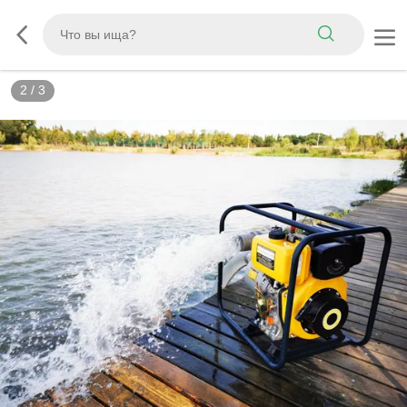
3
/
3