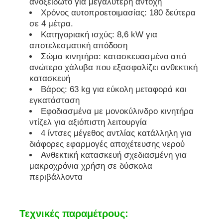
ανοξείδωτο για μεγαλύτερη αντοχή
Χρόνος αυτοπροετοιμασίας: 180 δεύτερα
σε 4 μέτρα.
soundproof σύνολο γεννητριών
Κατηγοριακή ισχύς: 8,6 kW για
αποτελεσματική απόδοση
γεννήτρια εγχώριας χρήσης
Σώμα κινητήρα: κατασκευασμένο από
ανώτερο χάλυβα που εξασφαλίζει ανθεκτική
κατασκευή
Σύνολο γεννητριών θόλων
Βάρος: 63 kg για εύκολη μεταφορά και
εγκατάσταση
Εφοδιασμένα με μονοκύλινδρο κινητήρα
Γεννήτρια χαμηλού θορύβου
ντίζελ για αξιόπιστη λειτουργία
4 ίντσες μέγεθος αντλίας κατάλληλη για
διάφορες εφαρμογές αποχέτευσης νερού
Συντήρηση Γεννητριών
Ανθεκτική κατασκευή σχεδιασμένη για
μακροχρόνια χρήση σε δύσκολα
περιβάλλοντα
Σετ γεννήτριας συγκόλλησης
Τεχνικές παραμέτρους:
μηχανή diesel γεννητριών