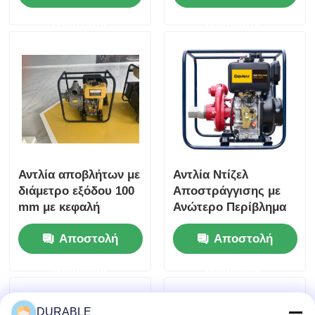
μανομετρικό ύψος 16
την ενίσχυση της
ερώτησης
ερώτησης
m Κατάλληλη για
παραγωγικότητας σε
μονάδες
βιομηχανικές
επεξεργασίας
εργασίες διαχείρισης
λυμάτων
υγρών
Αντλία αποβλήτων με
Αντλία Ντίζελ
διάμετρο εξόδου 100
Αποστράγγισης με
mm με κεφαλή
Ανώτερο Περίβλημα
μέγιστης
Κινητήρα από
Αποστολή
Αποστολή
αναρρόφησης 8 M και
Ατσάλι,
ανώτερο ατσάλινο
Βελτιστοποιημένη
ερώτησης
ερώτησης
κιβώτιο κινητήρα
για Συνεχή
σχεδιασμένο για
Λειτουργία και
χειρισμό αποβλήτων
Συνθήκες Βαρέως
DURABLE