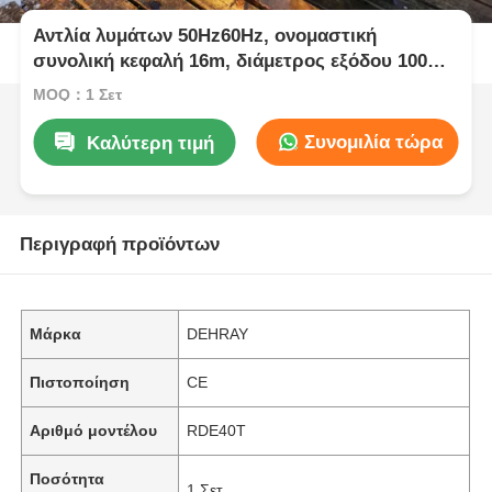
Αντλία λυμάτων 50Hz60Hz, ονομαστική
συνολική κεφαλή 16m, διάμετρος εξόδου 100
mm, αντλία λυμάτων βιομηχανικής χρήσης για
MOQ：1 Σετ
βαρέως τύπου
Συνομιλία τώρα
Καλύτερη τιμή
Περιγραφή προϊόντων
Μάρκα
DEHRAY
Πιστοποίηση
CE
Αριθμό μοντέλου
RDE40T
Ποσότητα
1 Σετ