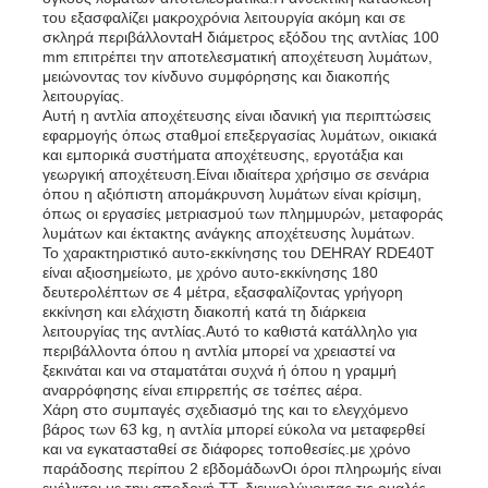
του εξασφαλίζει μακροχρόνια λειτουργία ακόμη και σε
σκληρά περιβάλλονταΗ διάμετρος εξόδου της αντλίας 100
mm επιτρέπει την αποτελεσματική αποχέτευση λυμάτων,
μειώνοντας τον κίνδυνο συμφόρησης και διακοπής
λειτουργίας.
Αυτή η αντλία αποχέτευσης είναι ιδανική για περιπτώσεις
εφαρμογής όπως σταθμοί επεξεργασίας λυμάτων, οικιακά
και εμπορικά συστήματα αποχέτευσης, εργοτάξια και
γεωργική αποχέτευση.Είναι ιδιαίτερα χρήσιμο σε σενάρια
όπου η αξιόπιστη απομάκρυνση λυμάτων είναι κρίσιμη,
όπως οι εργασίες μετριασμού των πλημμυρών, μεταφοράς
λυμάτων και έκτακτης ανάγκης αποχέτευσης λυμάτων.
Το χαρακτηριστικό αυτο-εκκίνησης του DEHRAY RDE40T
είναι αξιοσημείωτο, με χρόνο αυτο-εκκίνησης 180
δευτερολέπτων σε 4 μέτρα, εξασφαλίζοντας γρήγορη
εκκίνηση και ελάχιστη διακοπή κατά τη διάρκεια
λειτουργίας της αντλίας.Αυτό το καθιστά κατάλληλο για
περιβάλλοντα όπου η αντλία μπορεί να χρειαστεί να
ξεκινάται και να σταματάται συχνά ή όπου η γραμμή
αναρρόφησης είναι επιρρεπής σε τσέπες αέρα.
Χάρη στο συμπαγές σχεδιασμό της και το ελεγχόμενο
βάρος των 63 kg, η αντλία μπορεί εύκολα να μεταφερθεί
και να εγκατασταθεί σε διάφορες τοποθεσίες.με χρόνο
παράδοσης περίπου 2 εβδομάδωνΟι όροι πληρωμής είναι
ευέλικτοι με την αποδοχή TT, διευκολύνοντας τις ομαλές