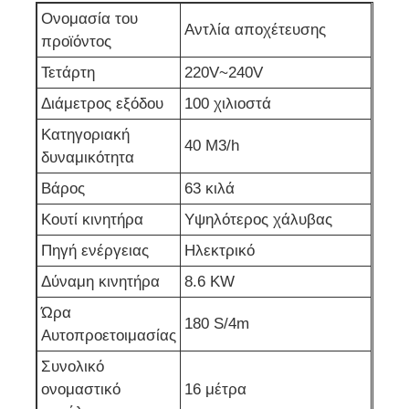
Ονομασία του
Αντλία αποχέτευσης
αντλία αποχέτευσης
προϊόντος
Τετάρτη
220V~240V
Διάμετρος εξόδου
100 χιλιοστά
Κατηγοριακή
40 M3/h
δυναμικότητα
Βάρος
63 κιλά
Κουτί κινητήρα
Υψηλότερος χάλυβας
Πηγή ενέργειας
Ηλεκτρικό
Δύναμη κινητήρα
8.6 KW
Ώρα
180 S/4m
Αυτοπροετοιμασίας
Συνολικό
ονομαστικό
16 μέτρα