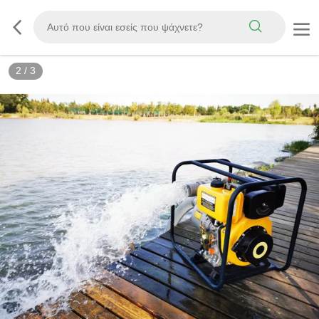
3
/
3