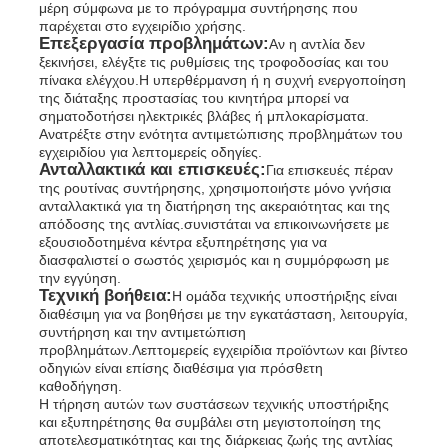
μέρη σύμφωνα με το πρόγραμμα συντήρησης που
παρέχεται στο εγχειρίδιο χρήσης.
Επεξεργασία προβλημάτων:
Αν η αντλία δεν
ξεκινήσει, ελέγξτε τις ρυθμίσεις της τροφοδοσίας και του
πίνακα ελέγχου.Η υπερθέρμανση ή η συχνή ενεργοποίηση
της διάταξης προστασίας του κινητήρα μπορεί να
σηματοδοτήσει ηλεκτρικές βλάβες ή μπλοκαρίσματα.
Ανατρέξτε στην ενότητα αντιμετώπισης προβλημάτων του
εγχειριδίου για λεπτομερείς οδηγίες.
Ανταλλακτικά και επισκευές:
Για επισκευές πέραν
της ρουτίνας συντήρησης, χρησιμοποιήστε μόνο γνήσια
ανταλλακτικά για τη διατήρηση της ακεραιότητας και της
απόδοσης της αντλίας.συνιστάται να επικοινωνήσετε με
εξουσιοδοτημένα κέντρα εξυπηρέτησης για να
διασφαλιστεί ο σωστός χειρισμός και η συμμόρφωση με
την εγγύηση.
Τεχνική βοήθεια:
Η ομάδα τεχνικής υποστήριξης είναι
διαθέσιμη για να βοηθήσει με την εγκατάσταση, λειτουργία,
συντήρηση και την αντιμετώπιση
προβλημάτων.Λεπτομερείς εγχειρίδια προϊόντων και βίντεο
οδηγιών είναι επίσης διαθέσιμα για πρόσθετη
καθοδήγηση.
Η τήρηση αυτών των συστάσεων τεχνικής υποστήριξης
και εξυπηρέτησης θα συμβάλει στη μεγιστοποίηση της
αποτελεσματικότητας και της διάρκειας ζωής της αντλίας