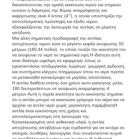
διευκολύνοντας την ομαλή εκκένωση νερού και στερεών
ουσιών.η διάμετρος της θύρας αναρρόφησης και
εκφόρτωσης είναι 4 ίντσες (4'"), η οποία υποστηρίζει την
Σχετικά με εμάς
αποτελεσματική πρόσληψη και έξοδο νερού,
εξασφαλίζοντας την λειτουργία της αντλίας σε μέγιστη
απόδοση.
Γύρος εργοστασίων
Μια άλλη σημαντική προδιαγραφή της αντλίας
αποχέτευσης νερού είναι το μέγιστο κεφάλι ανύψωσης 55
μέτρων (180,44 πόδια), το οποίο τονίζει την ικανότητά του
να ανυψώνει το νερό σε σημαντικά ύψη.Η ιδιότητα αυτή
Ποιοτικός έλεγχος
είναι ιδιαίτερα ωφέλιμη σε εφαρμογές όπως οι
εγκαταστάσεις επεξεργασίας λυμάτων, γεωργική άρδευση,
και συστήματα ελέγχου πλημμύρων όπου το νερό πρέπει
επαφή
να μετακινηθεί κατακόρυφα σε μεγάλες αποστάσεις.
Η αντλία διαθέτει επίσης ένα χρόνο αυτο-εκκίνησης μόλις
180 δευτερολέπτων σε ανύψωση αναρρόφησης 4
μέτρων.Αυτή η ταχεία ικανότητα αυτο-εκκίνησης σημαίνει
Νέα
ότι η αντλία μπορεί να εκκενώσει γρήγορα τον αέρα και να
αρχίσει να αντλεί νερό χωρίς χειροκίνητη παρέμβασηΗ
αντλία είναι ευκολότερη στη χρήση και
Όλες οι περιπτώσεις
αποτελεσματικότερη στη λειτουργία της.
Κατασκευασμένη από ανθεκτικά υλικά, η αντλία
αποχέτευσης αποβλήτων έχει σχεδιαστεί για να αντέχει σε
σκληρές συνθήκες λειτουργίας που συναντούνται συχνά
Ζητήστε ένα απόσπασμα
σε περιβάλλοντα λυμάτων και λυμάτων.Η ανθεκτική