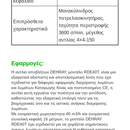
κεφάλαιο
Μονακύλινδρος
πετρελαιοκινητήρας,
Επιπρόσθετα
ταχύτητα περιστροφής
χαρακτηριστικά
3600 σ/min, μέγεθος
αντλίας 4×4-150
Εφαρμογές:
Η αντλία αποβλήτων DEHRAY, μοντέλο RDE40T, είναι μια
εξαιρετικά αξιόπιστη και αποτελεσματική λύση που έχει
σχεδιαστεί για διάφορες εφαρμογές διαχείρισης λυμάτων
και λυμάτων.Καταγωγής Κίνας και πιστοποιημένο CE, η
αντλία αυτή εγγυάται την ποιότητα και την απόδοση,
καθιστώντας την εξαιρετική επιλογή τόσο για τις
βιομηχανικές όσο και τις αστικές ανάγκες διαχείρισης
λυμάτων.
Με ονομαστική χωρητικότητα 40 m3/h και ονομαστική
συνολική κεφαλή 16 μέτρων, το μοντέλο DEHRAY
RDE40T έχει σχεδιαστεί για να χειρίζεται σημαντικούς
όγκους λυμάτων αποτελεσματικά.Η ανθεκτική κατασκευή