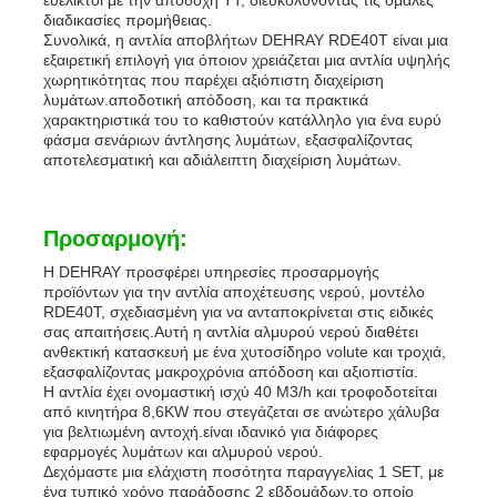
διαδικασίες προμήθειας.
Συνολικά, η αντλία αποβλήτων DEHRAY RDE40T είναι μια
εξαιρετική επιλογή για όποιον χρειάζεται μια αντλία υψηλής
χωρητικότητας που παρέχει αξιόπιστη διαχείριση
λυμάτων.αποδοτική απόδοση, και τα πρακτικά
χαρακτηριστικά του το καθιστούν κατάλληλο για ένα ευρύ
φάσμα σενάριων άντλησης λυμάτων, εξασφαλίζοντας
αποτελεσματική και αδιάλειπτη διαχείριση λυμάτων.
Προσαρμογή:
Η DEHRAY προσφέρει υπηρεσίες προσαρμογής
προϊόντων για την αντλία αποχέτευσης νερού, μοντέλο
RDE40T, σχεδιασμένη για να ανταποκρίνεται στις ειδικές
σας απαιτήσεις.Αυτή η αντλία αλμυρού νερού διαθέτει
ανθεκτική κατασκευή με ένα χυτοσίδηρο volute και τροχιά,
εξασφαλίζοντας μακροχρόνια απόδοση και αξιοπιστία.
Η αντλία έχει ονομαστική ισχύ 40 M3/h και τροφοδοτείται
από κινητήρα 8,6KW που στεγάζεται σε ανώτερο χάλυβα
για βελτιωμένη αντοχή.είναι ιδανικό για διάφορες
εφαρμογές λυμάτων και αλμυρού νερού.
Δεχόμαστε μια ελάχιστη ποσότητα παραγγελίας 1 SET, με
ένα τυπικό χρόνο παράδοσης 2 εβδομάδων.το οποίο