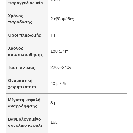
παραγγελίας min
Χρόνος
2 εβδομάδες
παράδοσης
Όροι πληρωμής
TT
Χρόνος
180 S/4m
αυτοπεποίθησης
Τάση αντλίας
220v~240v
Ονομαστική
40 μ ³ /h
χωρητικότητα
Μέγιστη κεφαλή
8 μ
αναρρόφησης
Βαθμολογημένο
16μ.
συνολικό κεφάλι