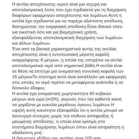
Η αντλία αποχέτευσης νερού είναι μια ισχυρή και
αποτελεσματική λύση που έχει σχεδιαστεί για τη διαχείριση
διαφόρων εφαρμογών αποχέτευσης και λυμάτων.Αυτή η
αντλία έχει σχεδιαστεί για να παρέχει αξιόπιστη απόδοση,
διατηρώντας την ενεργειακή απόδοση.Είναι ιδανικό τόσο
για οικιστική όσο και για βιομηχανική χρήση,
εξασφαλίζοντας αποτελεσματική διαχείριση των λυμάτων
και άλλων λυμάτων.
Ένα από τα βασικά χαρακτηριστικά αυτής της αντλίας
αποχέτευσης είναι η εντυπωσιακή μέγιστη κεφαλή
αναρρόφησης 8 μέτρων, η οποία της επιτρέπει να αντλεί
αποτελεσματικά νερό από σημαντικά βάθη.Η αντλία είναι
σε θέση να επιτύχει μια ονομαστική συνολική κεφαλή των
16 μέτρωνΤο σύστημα αυτό είναι κατάλληλο για εφαρμογές
στις οποίες το νερό πρέπει να μεταφέρεται ανάποδα ή σε
δύσκολο έδαφος.
Η αντλία έχει ονομαστική χωρητικότητα 40 κυβικών
Αρχική Σελίδα
μέτρων ανά ώρα (m3/h), γεγονός που την καθιστά ικανή
να χειρίζεται με ευκολία μεγάλους όγκους λυμάτων.Η
υψηλή αυτή ικανότητα εξασφαλίζει ότι η αντλία μπορεί να
λειτουργεί συνεχώς χωρίς τον κίνδυνο απόφραξης ή
Προϊόντα
μειωμένης απόδοσης, η οποία είναι κρίσιμη στα
συστήματα διαχείρισης λυμάτων όπου είναι απαραίτητη η
αδιάλειπτη ροή.
Βίντεο
Η διάμετρος εξόδου της αντλίας είναι 100 mm,