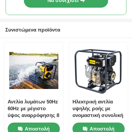
Να συνεχίσει
Συνιστώμενα προϊόντα
Αντλία λυμάτων 50Hz
Ηλεκτρική αντλία
60Hz με μέγιστο
υψηλής ροής με
ύψος αναρρόφησης 8
ονομαστική συνολική
m και ονομαστικό
μανομετρική πίεση
Αποστολή
Αποστολή
συνολικό
16m σχεδιασμένη για