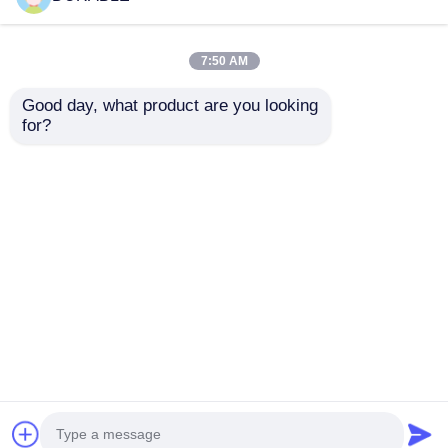
Φορτίου
7:50 AM
Good day, what product are you looking 
for?
100 mm διάμετρος
Αντλία νερού ντίζελ
εξόδου αντλία
86 KW, συχνότητας
λυμάτων ονομαστική
50Hz και 60Hz,
συνολική κεφαλή 16m
σχεδιασμένη για
Αποστολή
Αποστολή
ονομαστική ισχύς 8,6
σταθερή απόδοση
kW αντλία για
στη γεωργία, την
ερώτησης
ερώτησης
επεξεργασία
εξόρυξη και τις
λυμάτων και
κατασκευές.
Αρχική Σελίδα
Περίπου εμείς
επαφή
Desktop Site
μεταφορά λυμάτων
Sitemap
Πολιτική μυστικότητας
Ποιότητα
σετ γεννητριών ντίζελ
Κίνα
εργοστάσιο.Copyright © 2026 WUXI DURABLE
POWER TECHNOLOGY CO.,LTD. All Rights