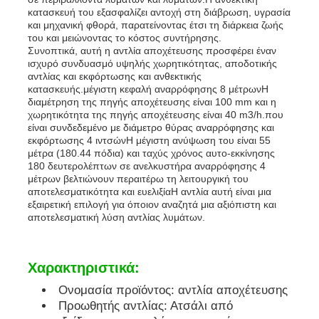
κατασκευή του εξασφαλίζει αντοχή στη διάβρωση, υγρασία
και μηχανική φθορά, παρατείνοντας έτσι τη διάρκεια ζωής
σετ γεννητριών ντίζελ
του και μειώνοντας το κόστος συντήρησης.
Συνοπτικά, αυτή η αντλία αποχέτευσης προσφέρει έναν
ισχυρό συνδυασμό υψηλής χωρητικότητας, αποδοτικής
αντλίας και εκφόρτωσης και ανθεκτικής
σύνολο γεννήτριας βενζίνης
κατασκευής.μέγιστη κεφαλή αναρρόφησης 8 μέτρωνΗ
διαμέτρηση της πηγής αποχέτευσης είναι 100 mm και η
χωρητικότητα της πηγής αποχέτευσης είναι 40 m3/h.που
Σετ Γεννήτριας Inverter
είναι συνδεδεμένο με διάμετρο θύρας αναρρόφησης και
εκφόρτωσης 4 ιντσώνΗ μέγιστη ανύψωση του είναι 55
μέτρα (180.44 πόδια) και ταχύς χρόνος αυτο-εκκίνησης
180 δευτερολέπτων σε ανελκυστήρα αναρρόφησης 4
Φορητό σύνολο γεννήτριας
μέτρων βελτιώνουν περαιτέρω τη λειτουργική του
αποτελεσματικότητα και ευελιξίαΗ αντλία αυτή είναι μια
εξαιρετική επιλογή για όποιον αναζητά μια αξιόπιστη και
αποτελεσματική λύση αντλίας λυμάτων.
Σετ βιομηχανικής γεννήτριας
Σετ ψηφιακής γεννήτριας
Χαρακτηριστικά:
Ονομασία προϊόντος: αντλία αποχέτευσης
Προωθητής αντλίας: Ατσάλι από
Δημιουργός ανοιχτού πλαισίου