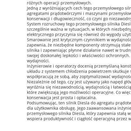
różnych operacji przemysłowych.
Jedną z wyróżniających cech tego przemysłowego siln
agregatami prądotwórczymi i maszynami przemysłowym
konserwacji i długowieczność, co czyni go niezaw
System rozruchowy tego przemysłowego silnika Diesla
szczególnie ważna w sytuacjach, w których niezbędny
elektrycznego przyczynia się również do wygody użyt
Smarowanie jest krytycznym czynnikiem w wydajności 
zapewnia, że niezbędne komponenty otrzymują stałe 
silnika i zapewniając płynne działanie nawet w trud
swojej doskonałej lepkości i właściwości ochronnych. 
wydajności.
Inżynierowie i operatorzy docenią przemyślaną konstr
układu z systemem chłodzenia powietrzem skutkuje si
współpracują ze sobą, aby zoptymalizować wydajność
Niezależnie od tego, czy jest używany jako napęd gł
wyróżnia się niezawodnością, wydajnością i łatwości
które zwiększają jego możliwości operacyjne. Co wię
konserwacja jest prosta i opłacalna.
Podsumowując, ten silnik Diesla do agregatu prądotw
dla użytkownika obsługę. Jego zaawansowana inżynie
przemysłowego silnika Diesla, który zapewnia stałą 
wspiera produktywność i ciągłość operacyjną przez wi