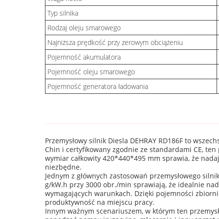
Typ silnika
Rodzaj oleju smarowego
Najniższa prędkość przy zerowym obciążeniu
Pojemność akumulatora
Pojemność oleju smarowego
Pojemność generatora ładowania
Przemysłowy silnik Diesla DEHRAY RD186F to wszechs
Chin i certyfikowany zgodnie ze standardami CE, te
wymiar całkowity 420*440*495 mm sprawia, że nadaje 
niezbędne.
Jednym z głównych zastosowań przemysłowego silnika
g/kW.h przy 3000 obr./min sprawiają, że idealnie nad
wymagających warunkach. Dzięki pojemności zbiornik
produktywność na miejscu pracy.
Innym ważnym scenariuszem, w którym ten przemysło