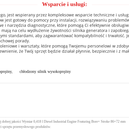
Wsparcie i usługi:
ego, jest wspierany przez kompleksowe wsparcie techniczne i usłu
w jest gotowy do pomocy przy instalacji, rozwiązywaniu problemó
we i narzędzia diagnostyczne, które pomogą Ci efektywnie obsługiwa
mają na celu wydłużenie żywotności silnika generatora i zapobie
mi standardami, aby zagwarantować kompatybilność i trwałość. Jeś
achowej porady.
leniowe i warsztaty, które pomogą Twojemu personelowi w zdobyciu
nienie, że Twój sprzęt będzie działał płynnie, bezpiecznie i z mak
oprężny
,
chłodzony silnik wysokoprężny