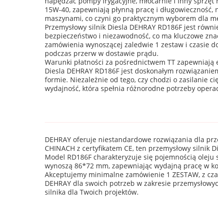
napędzać pompy irygacyjne, młocarnie i inny sprzęt 
15W-40, zapewniają płynną pracę i długowieczność, 
maszynami, co czyni go praktycznym wyborem dla mec
Przemysłowy silnik Diesla DEHRAY RD186F jest równi
bezpieczeństwo i niezawodność, co ma kluczowe znacz
zamówienia wynoszącej zaledwie 1 zestaw i czasie do
podczas przerw w dostawie prądu.
Warunki płatności za pośrednictwem TT zapewniają el
Diesla DEHRAY RD186F jest doskonałym rozwiązaniem 
formie. Niezależnie od tego, czy chodzi o zasilanie 
wydajność, która spełnia różnorodne potrzeby opera
DEHRAY oferuje niestandardowe rozwiązania dla prz
CHINACH z certyfikatem CE, ten przemysłowy silnik 
Model RD186F charakteryzuje się pojemnością oleju sm
wynoszą 86*72 mm, zapewniając wydajną pracę w kom
Akceptujemy minimalne zamówienie 1 ZESTAW, z cza
DEHRAY dla swoich potrzeb w zakresie przemysłowych
silnika dla Twoich projektów.