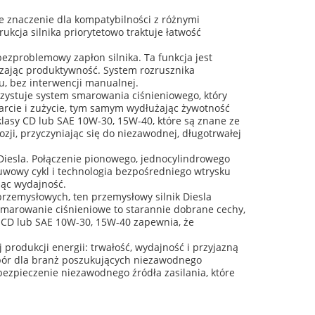
we znaczenie dla kompatybilności z różnymi
cja silnika priorytetowo traktuje łatwość
ezproblemowy zapłon silnika. Ta funkcja jest
kszając produktywność. System rozrusznika
u, bez interwencji manualnej.
rzystuje system smarowania ciśnieniowego, który
rcie i zużycie, tym samym wydłużając żywotność
klasy CD lub SAE 10W-30, 15W-40, które są znane ze
ozji, przyczyniając się do niezawodnej, długotrwałej
 Diesla. Połączenie pionowego, jednocylindrowego
suwowy cykl i technologia bezpośredniego wtrysku
jąc wydajność.
przemysłowych, ten przemysłowy silnik Diesla
 smarowanie ciśnieniowe to starannie dobrane cechy,
y CD lub SAE 10W-30, 15W-40 zapewnia, że
rodukcji energii: trwałość, wydajność i przyjazną
wybór dla branż poszukujących niezawodnego
bezpieczenie niezawodnego źródła zasilania, które