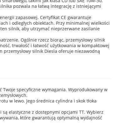
u smarowego, takimi jak klasa CD lub SAE 10W-30,
ika pozwala na łatwą integrację z istniejącymi
nergii zapasowej. Certyfikat CE gwarantuje
ch i odległych obiektach. Przy minimalnej wielkości
en silnik, aby utrzymać nieprzerwane zasilanie
trzenie. Ogólnie rzecz biorąc, przemysłowy silnik
ność, trwałość i łatwość użytkowania w kompaktowej
en przemysłowy silnik Diesla oferuje niezawodną
iać Twoje specyficzne wymagania. Wyprodukowany w
rzemysłowych.
tu w lewo. Jego średnica cylindra i skok tłoka
są elastyczne z dostępnymi opcjami TT. Wybierz
sowywania, które gwarantują optymalną wydajność