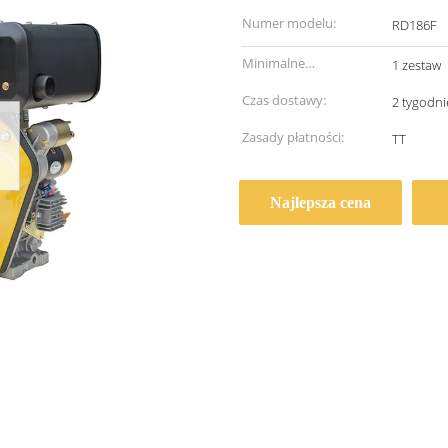
Numer modelu:
RD186F
Minimalne
1 zestaw
zamówienie:
Czas dostawy:
2 tygodni
Zasady płatności:
TT
Najlepsza cena