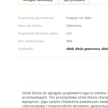
Pojemność akumulatora:
Powyżej 12V 36Ah
Kierunek obrotu:
Odwrotnie
Pojemność zbiornika paliwa:
5,5 l
Moc znamionowa:
6kW
Podkreślić:
,
silnik diesla generatora
siln
Silnik Diesla do agregatu prądotwórczego to solidne
przemysłowych. Ten przemysłowy silnik Diesla chara
wydajność. Jego system chłodzenia powietrzem zwięk
czterosuwowy z bezpośrednim wtryskiem, gwarantuje