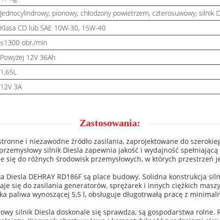
Jednocylindrowy, pionowy, chłodzony powietrzem, czterosuwowy, silnik 
Klasa CD lub SAE 10W-30, 15W-40
≤1300 obr./min
Powyżej 12V 36Ah
1,65L
12V 3A
Zastosowania:
tronne i niezawodne źródło zasilania, zaprojektowane do szerokie
n przemysłowy silnik Diesla zapewnia jakość i wydajność spełnia
się do różnych środowisk przemysłowych, w których przestrzeń jes
 Diesla DEHRAY RD186F są place budowy. Solidna konstrukcja silni
aje się do zasilania generatorów, sprężarek i innych ciężkich maszy
a paliwa wynoszącej 5,5 l, obsługuje długotrwałą pracę z minima
wy silnik Diesla doskonale się sprawdza, są gospodarstwa rolne.