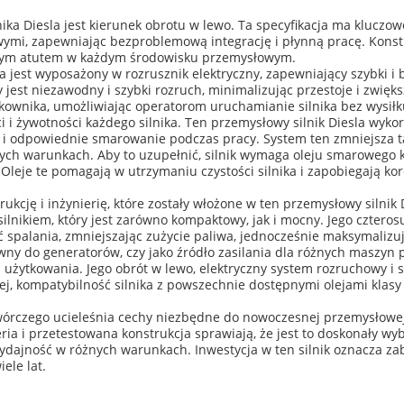
ika Diesla jest kierunek obrotu w lewo. Ta specyfikacja ma kluczo
i, zapewniając bezproblemową integrację i płynną pracę. Konstruk
odnym atutem w każdym środowisku przemysłowym.
 jest wyposażony w rozrusznik elektryczny, zapewniający szybki i b
 jest niezawodny i szybki rozruch, minimalizując przestoje i zwię
kownika, umożliwiając operatorom uruchamianie silnika bez wysiłk
i żywotności każdego silnika. Ten przemysłowy silnik Diesla wyko
i odpowiednie smarowanie podczas pracy. System ten zmniejsza ta
nych warunkach. Aby to uzupełnić, silnik wymaga oleju smarowego 
Oleje te pomagają w utrzymaniu czystości silnika i zapobiegają kor
ukcję i inżynierię, które zostały włożone w ten przemysłowy silnik
lnikiem, który jest zarówno kompaktowy, jak i mocny. Jego cztero
 spalania, zmniejszając zużycie paliwa, jednocześnie maksymalizu
ówny do generatorów, czy jako źródło zasilania dla różnych maszyn 
ą użytkowania. Jego obrót w lewo, elektryczny system rozruchowy i
cej, kompatybilność silnika z powszechnie dostępnymi olejami klas
órczego ucieleśnia cechy niezbędne do nowoczesnej przemysłowej p
ria i przetestowana konstrukcja sprawiają, że jest to doskonały 
wydajność w różnych warunkach. Inwestycja w ten silnik oznacza za
ele lat.