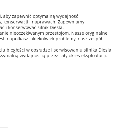
gi, aby zapewnić optymalną wydajność i
w, konserwacji i naprawach. Zapewniamy
ć i konserwować silnik Diesla.
ganie nieoczekiwanym przestojom. Nasze oryginalne
li napotkasz jakiekolwiek problemy, nasz zespół
 biegłości w obsłudze i serwisowaniu silnika Diesla
symalną wydajnością przez cały okres eksploatacji.