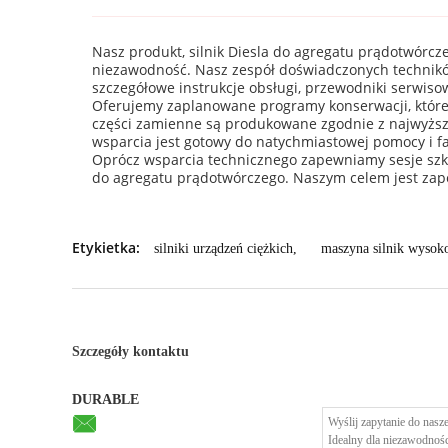
Nasz produkt, silnik Diesla do agregatu prądotwórcz
niezawodność. Nasz zespół doświadczonych technikó
szczegółowe instrukcje obsługi, przewodniki serwiso
Oferujemy zaplanowane programy konserwacji, które 
części zamienne są produkowane zgodnie z najwyższy
wsparcia jest gotowy do natychmiastowej pomocy i f
Oprócz wsparcia technicznego zapewniamy sesje szko
do agregatu prądotwórczego. Naszym celem jest zapew
Etykietka:
silniki urządzeń ciężkich
,
maszyna silnik wysok
Szczegóły kontaktu
DURABLE