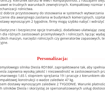
rolniczy. Kierunek obrotu w lewo i kompatybilność z rodzajami olej
nawet w trudnych warunkach zewnętrznych. Kompaktowy rozmiar siln
hanizacji rolnictwa.
eż dobrze przystosowany do stosowania w systemach wytwarzania e
enie dla awaryjnego zasilania w budynkach komercyjnych, szpitala
stawy wynoszącym 2 tygodnie, firmy mogą szybko nabyć i wdrożyć t
astyczne i bezpieczne opcje transakcji, dodatkowo ułatwiając zaopa
dla różnych zastosowań przemysłowych i rolniczych, łącząc wydaj
ciężkich maszyn, narzędzi rolniczych czy generatorów zapasowych, t
cyjne.
Personalizacja:
emysłowego silnika Diesla RD186F, zaprojektowane tak, aby spełn
Diesla zapewnia wysoką jakość i niezawodność w zastosowaniach p
arowego 1,65 l, stopniem sprężania 19 i pracuje z kierunkiem obro
paktowej konstrukcji o wadze zaledwie 47 kg.
sem dostawy wynoszącym zaledwie 2 TYGODNIE. Warunki płatności 
 silników Diesla i skorzystaj ze spersonalizowanych usług dosto