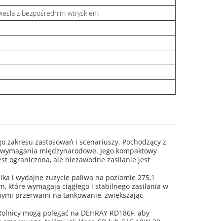
Diesla z bezpośrednim wtryskiem
go zakresu zastosowań i scenariuszy. Pochodzący z
jącą wymagania międzynarodowe. Jego kompaktowy
t ograniczona, ale niezawodne zasilanie jest
ka i wydajne zużycie paliwa na poziomie 275,1
n, które wymagają ciągłego i stabilnego zasilania w
lnymi przerwami na tankowanie, zwiększając
 Rolnicy mogą polegać na DEHRAY RD186F, aby