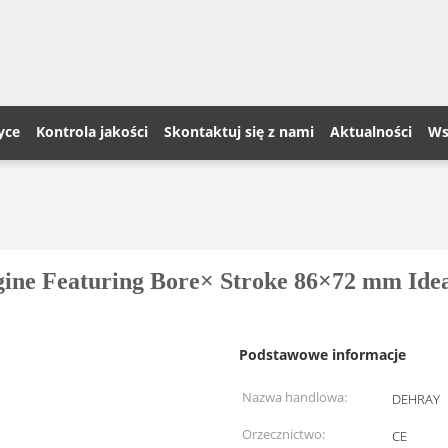
yce
Kontrola jakości
Skontaktuj się z nami
Aktualności
Ws
ngine Featuring Bore× Stroke 86×72 mm Idea
Podstawowe informacje
Nazwa handlowa:
DEHRAY
Orzecznictwo:
CE