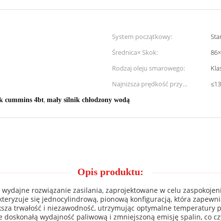
System początkowy:
Sta
Średnica× Skok:
86×
Rodzaj oleju smarowego:
Kla
Najniższa prędkość przy
≤13
zerowym obciążeniu:
,
ik cummins 4bt
mały silnik chłodzony wodą
Opis produktu:
 i wydajne rozwiązanie zasilania, zaprojektowane w celu zaspokoj
kteryzuje się jednocylindrową, pionową konfiguracją, która zapew
sza trwałość i niezawodność, utrzymując optymalne temperatury pr
 doskonałą wydajność paliwową i zmniejszoną emisję spalin, co c