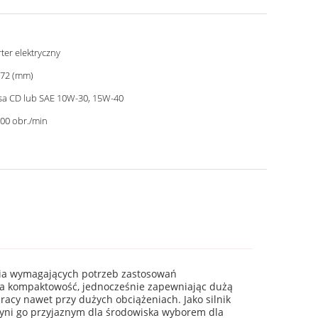
rter elektryczny
72 (mm)
sa CD lub SAE 10W-30, 15W-40
00 obr./min
enia wymagających potrzeb zastosowań
nia kompaktowość, jednocześnie zapewniając dużą
acy nawet przy dużych obciążeniach. Jako silnik
zyni go przyjaznym dla środowiska wyborem dla