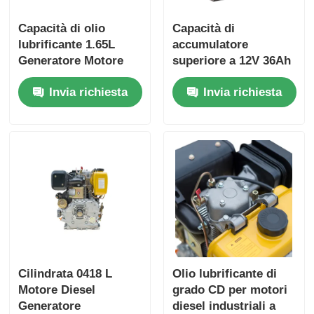
Capacità di olio
Capacità di
lubrificante 1.65L
accumulatore
Generatore Motore
superiore a 12V 36Ah
diesel Motore
Motore industriale
Invia richiesta
Invia richiesta
raffreddato ad aria
diesel che fornisce
Tipo di motore
dimensioni
Potenza nominale
complessive
6KW Generatore di
420×440×495 mm per
potenza pesante
l'alimentazione
Motore
industriale
Cilindrata 0418 L
Olio lubrificante di
Motore Diesel
grado CD per motori
Generatore
diesel industriali a