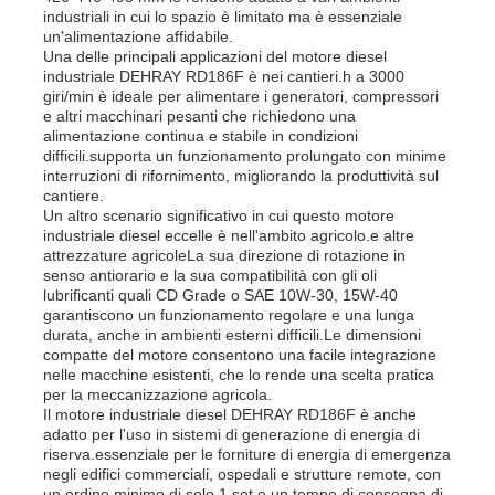
industriali in cui lo spazio è limitato ma è essenziale
un'alimentazione affidabile.
Una delle principali applicazioni del motore diesel
industriale DEHRAY RD186F è nei cantieri.h a 3000
giri/min è ideale per alimentare i generatori, compressori
e altri macchinari pesanti che richiedono una
alimentazione continua e stabile in condizioni
difficili.supporta un funzionamento prolungato con minime
interruzioni di rifornimento, migliorando la produttività sul
cantiere.
Un altro scenario significativo in cui questo motore
industriale diesel eccelle è nell'ambito agricolo.e altre
attrezzature agricoleLa sua direzione di rotazione in
senso antiorario e la sua compatibilità con gli oli
lubrificanti quali CD Grade o SAE 10W-30, 15W-40
garantiscono un funzionamento regolare e una lunga
durata, anche in ambienti esterni difficili.Le dimensioni
compatte del motore consentono una facile integrazione
nelle macchine esistenti, che lo rende una scelta pratica
per la meccanizzazione agricola.
Il motore industriale diesel DEHRAY RD186F è anche
adatto per l'uso in sistemi di generazione di energia di
riserva.essenziale per le forniture di energia di emergenza
negli edifici commerciali, ospedali e strutture remote, con
un ordine minimo di solo 1 set e un tempo di consegna di