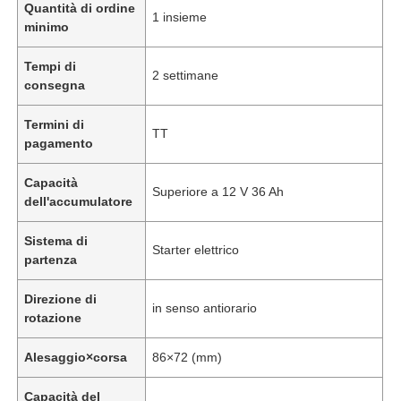
Quantità di ordine
1 insieme
minimo
Tempi di
2 settimane
consegna
Termini di
TT
pagamento
Capacità
Superiore a 12 V 36 Ah
dell'accumulatore
Sistema di
Starter elettrico
partenza
Direzione di
in senso antiorario
rotazione
Alesaggio×corsa
86×72 (mm)
Capacità del