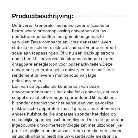
Productbeschrijving:
De Inverter Generator Set is een zeer efficiënte en
betrouwbare stroomoplossing ontworpen om uw
noodstroombehoeften met gemak en gemak te
vervullen.Deze compacte en lichte generator levert
stabiele en schone elektriciteit, ideaal voor een breed
scala aan toepassingen.Of u nu een back-up stroom
nodig heeft bij onverwachte stroomstortingen of een
draagbare energiebron voor buitenactiviteiten,Deze
omvormer generator set is ontworpen om consistent
rendement te leveren met behoud van lage
geluidsniveaus.
Eén van de opvallende kenmerken van deze
omvormergenerator is het enkelfasig ontwerp, dat een
Thuis
soepel en stabiel vermogen garandeert.Dit maakt het
bijzonder geschikt voor het aansturen van gevoelige
elektronische apparaten zoals laptops, smartphones en
andere huishoudelijke apparaten zonder het risico op
Producten
schadelijke spanningsschommelingen.De in de generator
ingebouwde omvormertechnologie zet met uitzonderlijke
precisie gelijkstroom in wisselstroom om, die een schone
Videos
sinusgolf-uitgang biedt die uw waardevolle elektronica