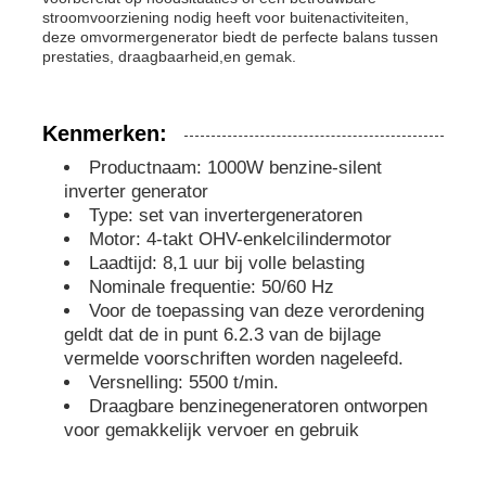
stroomvoorziening nodig heeft voor buitenactiviteiten,
deze omvormergenerator biedt de perfecte balans tussen
geluiddichte generatorreeks
prestaties, draagbaarheid,en gemak.
de generator van het huisgebruik
Kenmerken:
Productnaam: 1000W benzine-silent
De Reeks van de luifelgenerator
inverter generator
Type: set van invertergeneratoren
Motor: 4-takt OHV-enkelcilindermotor
Geraffineerd met een laag geluid
Laadtijd: 8,1 uur bij volle belasting
Nominale frequentie: 50/60 Hz
Voor de toepassing van deze verordening
Onderhoud van de generator
geldt dat de in punt 6.2.3 van de bijlage
vermelde voorschriften worden nageleefd.
Versnelling: 5500 t/min.
Lasgeneratorset
Draagbare benzinegeneratoren ontworpen
voor gemakkelijk vervoer en gebruik
generatordieselmotor