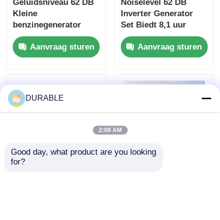
Geluidsniveau 62 DB
Noiselevel 62 DB
Kleine
Inverter Generator
benzinegenerator
Set Biedt 8,1 uur
Nomenclatuurspannin
looptijd bij volle
Aanvraag sturen
Aanvraag sturen
g 120 240 V
belasting en DC-
Energiebron voor
uitgang DC12V 5A
buitengebeurtenissen
stroomvoorziening
en noodsituaties
voor mobiele
toepassingen
DURABLE
2:08 AM
Good day, what product are you looking 
for?
43,5×35,8 mm boring
USB-oplader DC5V1A
slag
Inverter Generator
benzinegenerator 62
Set Benzinebrandstof
DB geluidsniveau
Type 53.2mL
Aanvraag sturen
Aanvraag sturen
motor met lage
Verplaatsing