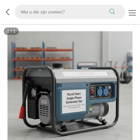
1
/
1