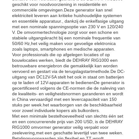
geschikt voor noodvoorziening in residentiële en
commerciële omgevingen.Deze generator kan snel
elektriciteit leveren aan kritieke huishoudelijke systemen
en essentiële apparatuur., dankzij de enkelfasige uitgang
met een nominale spanningsoptie van 230 V en 120/240
V. De omvormertechnologie zorgt voor een schone en
stabiele uitgangskracht bij een nominale frequentie van
50/60 Hz,het veilig maken voor gevoelige elektronica
zoals laptops, smartphones en medische apparaten.
Voor professionals die op afgelegen locaties of op
bouwlocaties werken, biedt de DEHRAY RIG1000 een
betrouwbare energiebron die gemakkelijk kan worden
vervoerd en gestart via de terugslagstartmethode.De DC-
uitgang van DC12V-5A stelt het ook in staat om batterijen
op te laden of 12V-apparaten te bedienenDe generator is
gecertificeerd volgens de CE-normen die de naleving van
de kwaliteits- en veiligheidsnormen garanderen en wordt
in China vervaardigd met een levercapaciteit van 150
stuks per week.het waarborgen van de beschikbaarheid
voor zowel individuele kopers als bulkorders.
Met een minimale bestelhoeveelheid van slechts één set
en een concurrerende prijs van 200 USD, is de DEHRAY
RIG1000 omvormer generator veilig verpakt voor
zeelevering,met een geschatte levertijd van twee weken.
Betalingsvoorwaarden zijn flexibel en TT wordt