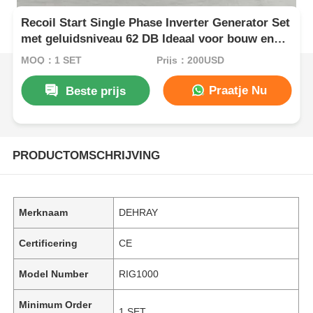
Recoil Start Single Phase Inverter Generator Set
met geluidsniveau 62 DB Ideaal voor bouw en
noodstroom
MOQ：1 SET
Prijs：200USD
Praatje Nu
Beste prijs
PRODUCTOMSCHRIJVING
Merknaam
DEHRAY
Certificering
CE
Model Number
RIG1000
Minimum Order
1 SET