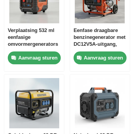
Verplaatsing 532 ml
Eenfase draagbare
eenfasige
benzinegenerator met
omvormergenerators
DC12V5A-uitgang,
et met USB-oplader
ideaal voor
Aanvraag sturen
Aanvraag sturen
DC5V1A energiebron
buitenwerkplekken en
voor noodback-up
noodstroomback-up