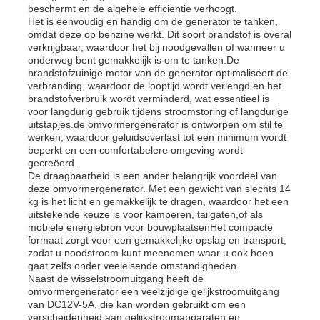
beschermt en de algehele efficiëntie verhoogt.
Het is eenvoudig en handig om de generator te tanken,
omdat deze op benzine werkt. Dit soort brandstof is overal
Over ons
verkrijgbaar, waardoor het bij noodgevallen of wanneer u
onderweg bent gemakkelijk is om te tanken.De
brandstofzuinige motor van de generator optimaliseert de
verbranding, waardoor de looptijd wordt verlengd en het
Fabrieksreis
brandstofverbruik wordt verminderd, wat essentieel is
voor langdurig gebruik tijdens stroomstoring of langdurige
uitstapjes.de omvormergenerator is ontworpen om stil te
Kwaliteitscontrole
werken, waardoor geluidsoverlast tot een minimum wordt
beperkt en een comfortabelere omgeving wordt
gecreëerd.
De draagbaarheid is een ander belangrijk voordeel van
Contacteer ons
deze omvormergenerator. Met een gewicht van slechts 14
kg is het licht en gemakkelijk te dragen, waardoor het een
uitstekende keuze is voor kamperen, tailgaten,of als
nieuws
mobiele energiebron voor bouwplaatsenHet compacte
formaat zorgt voor een gemakkelijke opslag en transport,
zodat u noodstroom kunt meenemen waar u ook heen
gaat.zelfs onder veeleisende omstandigheden.
Alle Gevallen
Naast de wisselstroomuitgang heeft de
omvormergenerator een veelzijdige gelijkstroomuitgang
van DC12V-5A, die kan worden gebruikt om een
Vraag een offerte aan
verscheidenheid aan gelijkstroomapparaten en