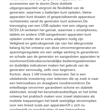
accessoires aan te sturen.Deze dubbele
uitgangscapaciteit vergroot de flexibiliteit van de
generator, waarmee u batterijen kunt opladen, kleine
dieselgeneratorset
apparaten kunt draaien of gespecialiseerde apparatuur
rechtstreeks vanaf de generator kunt activeren.De
toevoeging van een USB-oplader met een uitgang van
benzinegeneratoren
DC5V-1A verbetert het gemak, waarmee u smartphones,
tablets en andere USB-aangedreven apparaten kunt
opladen zonder dat er extra adapters nodig zijn.
Veiligheid en gebruiksgemak zijn van het allergrootste
Omvormergeneratorset
belang bij het ontwerp van deze omvormergenerator.en
spanningsregulatie om een veilige werking te garanderen
en schade aan de generator en aangesloten apparaten te
Draagbare Generator Set
voorkomenGebruikersvriendelijke bedieningselementen
en duidelijke indicatoren maken het gebruik van de
generator eenvoudig, zelfs voor beginners.
Kortom, deze 1 kW Inverter Generator Set is een
Industriële generatorset
uitstekende investering voor iedereen die op zoek is naar
een betrouwbare en draagbare noodstroombron.De
enkelfasige omvormer garandeert schone en stabiele
Digitale generatorset
elektriciteit, terwijl het benzinebrandstoftype en het lichte
ontwerp het praktisch maken voor zowel stationaire als
mobiele toepassingen.het biedt veelzijdige stroomopties
voor een breed scala aan apparatenOf u zich nu
Open Frame Generator
voorbereidt op noodsituaties of een betrouwbare