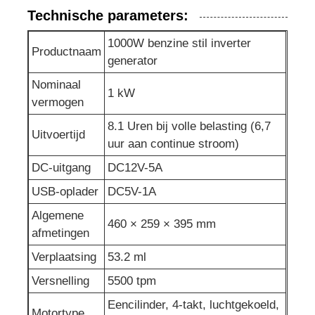
Technische parameters:
afvalwaterpomp
1000W benzine stil inverter
Productnaam
generator
Nominaal
1 kW
vermogen
8.1 Uren bij volle belasting (6,7
Uitvoertijd
uur aan continue stroom)
DC-uitgang
DC12V-5A
USB-oplader
DC5V-1A
Algemene
460 × 259 × 395 mm
afmetingen
Verplaatsing
53.2 ml
Versnelling
5500 tpm
Eencilinder, 4-takt, luchtgekoeld,
Motortype