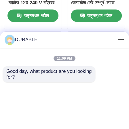
ভোল্টেজ 120 240 V বাইরের
জেনারেটর সেট সম্পূর্ণ লোডে
ঘটনা এবং জরুরী পরিস্থিতির
8.1 ঘন্টা চালানোর সময় এবং
অনুসন্ধান পাঠান
অনুসন্ধান পাঠান
জন্য শক্তির উৎস
DC আউটপুট DC12V 5A
মোবাইল অ্যাপ্লিকেশনের জন্য
পাওয়ার সাপ্লাই প্রদান করে
DURABLE
11:09 PM
Good day, what product are you looking 
for?
আরামদায়ক কাজের পরিবেশের
USB চার্জার DC5V1A
জন্য 43.5×35.8 মিমি বোর
বৈদ্যুতিন সংকেতের মেরু বদল
স্ট্রোক পেট্রোল জেনারেটর 62
জেনারেটর সেট গ্যাসোলিন ফুয়েল
ডিবি নয়েজলেভেল কম শব্দ
টাইপ 53.2mL ডিসপ্লেসমেন্ট
অনুসন্ধান পাঠান
অনুসন্ধান পাঠান
নির্গমন ইঞ্জিন
পোর্টেবল এবং ফিল্ড অপারেশনের
জন্য পাওয়ার