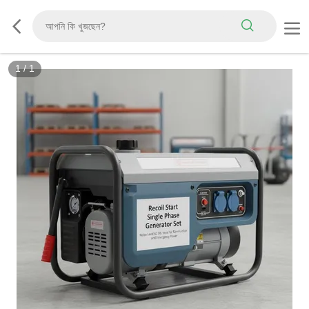
1
/
1