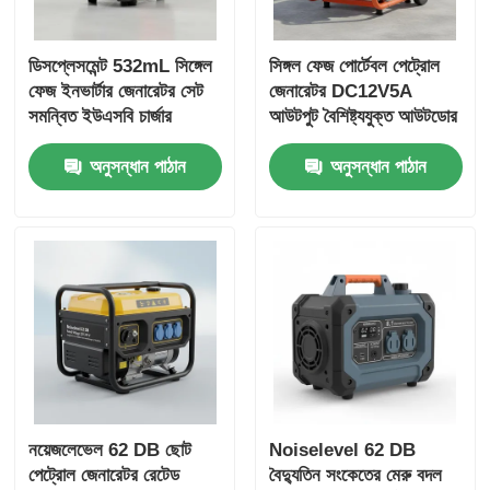
ডিসপ্লেসমেন্ট 532mL সিঙ্গেল
সিঙ্গল ফেজ পোর্টেবল পেট্রোল
ফেজ ইনভার্টার জেনারেটর সেট
জেনারেটর DC12V5A
সমন্বিত ইউএসবি চার্জার
আউটপুট বৈশিষ্ট্যযুক্ত আউটডোর
DC5V1A জরুরী ব্যাকআপের
ওয়ার্কসাইট এবং জরুরী শক্তি
অনুসন্ধান পাঠান
অনুসন্ধান পাঠান
জন্য শক্তির উত্স
ব্যাকআপ জন্য আদর্শ
নয়েজলেভেল 62 DB ছোট
Noiselevel 62 DB
পেট্রোল জেনারেটর রেটেড
বৈদ্যুতিন সংকেতের মেরু বদল