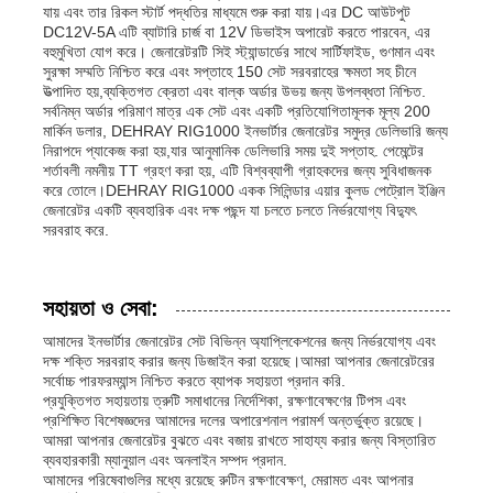
যায় এবং তার রিকল স্টার্ট পদ্ধতির মাধ্যমে শুরু করা যায়।এর DC আউটপুট
DC12V-5A এটি ব্যাটারি চার্জ বা 12V ডিভাইস অপারেট করতে পারবেন, এর
বহুমুখিতা যোগ করে। জেনারেটরটি সিই স্ট্যান্ডার্ডের সাথে সার্টিফাইড, গুণমান এবং
সুরক্ষা সম্মতি নিশ্চিত করে এবং সপ্তাহে 150 সেট সরবরাহের ক্ষমতা সহ চীনে
উত্পাদিত হয়,ব্যক্তিগত ক্রেতা এবং বাল্ক অর্ডার উভয় জন্য উপলব্ধতা নিশ্চিত.
সর্বনিম্ন অর্ডার পরিমাণ মাত্র এক সেট এবং একটি প্রতিযোগিতামূলক মূল্য 200
মার্কিন ডলার, DEHRAY RIG1000 ইনভার্টার জেনারেটর সমুদ্র ডেলিভারি জন্য
নিরাপদে প্যাকেজ করা হয়,যার আনুমানিক ডেলিভারি সময় দুই সপ্তাহ. পেমেন্টের
শর্তাবলী নমনীয় TT গ্রহণ করা হয়, এটি বিশ্বব্যাপী গ্রাহকদের জন্য সুবিধাজনক
করে তোলে।DEHRAY RIG1000 একক সিলিন্ডার এয়ার কুলড পেট্রোল ইঞ্জিন
জেনারেটর একটি ব্যবহারিক এবং দক্ষ পছন্দ যা চলতে চলতে নির্ভরযোগ্য বিদ্যুৎ
সরবরাহ করে.
সহায়তা ও সেবা:
আমাদের ইনভার্টার জেনারেটর সেট বিভিন্ন অ্যাপ্লিকেশনের জন্য নির্ভরযোগ্য এবং
দক্ষ শক্তি সরবরাহ করার জন্য ডিজাইন করা হয়েছে।আমরা আপনার জেনারেটরের
সর্বোচ্চ পারফরম্যান্স নিশ্চিত করতে ব্যাপক সহায়তা প্রদান করি.
প্রযুক্তিগত সহায়তায় ত্রুটি সমাধানের নির্দেশিকা, রক্ষণাবেক্ষণের টিপস এবং
প্রশিক্ষিত বিশেষজ্ঞদের আমাদের দলের অপারেশনাল পরামর্শ অন্তর্ভুক্ত রয়েছে।
আমরা আপনার জেনারেটর বুঝতে এবং বজায় রাখতে সাহায্য করার জন্য বিস্তারিত
ব্যবহারকারী ম্যানুয়াল এবং অনলাইন সম্পদ প্রদান.
আমাদের পরিষেবাগুলির মধ্যে রয়েছে রুটিন রক্ষণাবেক্ষণ, মেরামত এবং আপনার