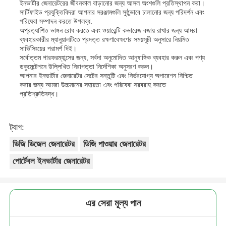
ইনভার্টার জেনারেটরের জীবনকাল বাড়ানোর জন্য আসল অংশগুলি প্রতিস্থাপন করা।
সার্টিফাইড প্রযুক্তিবিদরা আপনার সরঞ্জামগুলি সুষ্ঠুভাবে চালানোর জন্য পরিদর্শন এবং
পরিষেবা সম্পাদন করতে উপলব্ধ.
অপ্রত্যাশিত ভাঙ্গন রোধ করতে এবং ওয়ারেন্টি কভারেজ বজায় রাখার জন্য আমরা
ব্যবহারকারীর ম্যানুয়ালটিতে প্রদত্ত রক্ষণাবেক্ষণের সময়সূচী অনুসারে নিয়মিত
সার্ভিসিংয়ের পরামর্শ দিই।
সর্বোত্তম পারফরম্যান্সের জন্য, সর্বদা অনুমোদিত আনুষাঙ্গিক ব্যবহার করুন এবং পণ্য
ডকুমেন্টেশনে উল্লিখিত নিরাপত্তা নির্দেশিকা অনুসরণ করুন।
আপনার ইনভার্টার জেনারেটর সেটের সন্তুষ্টি এবং নির্ভরযোগ্য অপারেশন নিশ্চিত
করার জন্য আমরা উচ্চমানের সহায়তা এবং পরিষেবা সরবরাহ করতে
প্রতিশ্রুতিবদ্ধ।
ট্যাগ:
ডিজি ডিজেল জেনারেটর
ডিজি পাওয়ার জেনারেটর
পোর্টেবল ইনভার্টার জেনারেটর
এর সেরা মূল্য পান