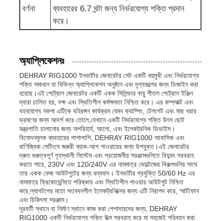
বর্ণনা
ব্যবহারের 6.7 ঘন্টা জন্য নির্ভরযোগ্য শক্তি প্রদান
করে।
নিকাশী জল পাম্প
অ্যাপ্লিকেশনঃ
DEHRAY RIG1000 ইনভার্টার জেনারেটর সেট একটি বহুমুখী এবং নির্ভরযোগ্য
শক্তি সমাধান যা বিভিন্ন অ্যাপ্লিকেশন অনুষ্ঠান এবং দৃশ্যকল্পের জন্য ডিজাইন করা
হয়েছে।এই পেট্রোল জেনারেটর একটি একক সিলিন্ডার বায়ু শীতল পেট্রোল ইঞ্জিন
দ্বারা চালিত হয়, দক্ষ এবং স্থিতিশীল কর্মক্ষমতা নিশ্চিত করে। এর কম্প্যাক্ট এবং
বহনযোগ্য নকশা এটিকে বহিরঙ্গন কার্যক্রম যেমন ক্যাম্পিং, টেলগেট এবং মাছ ধরার
ভ্রমণের জন্য আদর্শ করে তোলে,যেখানে একটি নির্ভরযোগ্য শক্তি উৎস ছোট
যন্ত্রপাতি চালানোর জন্য অপরিহার্য, আলো, এবং ইলেকট্রনিক ডিভাইস।
বিনোদনমূলক ব্যবহারের পাশাপাশি, DEHRAY RIG1000 আবাসিক এবং
বাণিজ্যিক সেটিংসে জরুরী ব্যাক-আপ পাওয়ারের জন্য উপযুক্ত।এই জেনারেটর
দ্রুত গুরুত্বপূর্ণ গৃহস্থালী সিস্টেম এবং প্রয়োজনীয় সরঞ্জামগুলিতে বিদ্যুৎ সরবরাহ
করতে পারে, 230V এবং 120/240V এর নামমাত্র ভোল্টেজের বিকল্পগুলির সাথে
তার একক ফেজ আউটপুটের জন্য ধন্যবাদ। ইনভার্টার প্রযুক্তি 50/60 Hz এর
নামমাত্র ফ্রিকোয়েন্সিতে পরিষ্কার এবং স্থিতিশীল পাওয়ার আউটপুট নিশ্চিত
করে,ল্যাপটপের মতো সংবেদনশীল ইলেকট্রনিক্সের জন্য এটি নিরাপদ করে, স্মার্টফোন
এবং চিকিৎসা সরঞ্জাম।
দূরবর্তী স্থানে বা নির্মাণ স্থানে কাজ করা পেশাদারদের জন্য, DEHRAY
RIG1000 একটি নির্ভরযোগ্য শক্তি উত্স সরবরাহ করে যা সহজেই পরিবহন করা