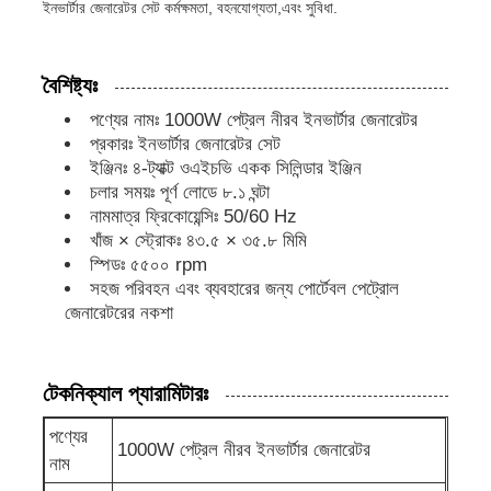
ইনভার্টার জেনারেটর সেট কর্মক্ষমতা, বহনযোগ্যতা,এবং সুবিধা.
ডিজেল জেনারেটর সেট
বৈশিষ্ট্যঃ
পণ্যের নামঃ 1000W পেট্রল নীরব ইনভার্টার জেনারেটর
পেট্রোল জেনারেটর সেট
প্রকারঃ ইনভার্টার জেনারেটর সেট
ইঞ্জিনঃ ৪-ট্যাক্ট ওএইচভি একক সিলিন্ডার ইঞ্জিন
চলার সময়ঃ পূর্ণ লোডে ৮.১ ঘন্টা
ইনভার্টার জেনারেটর সেট
নামমাত্র ফ্রিকোয়েন্সিঃ 50/60 Hz
খাঁজ × স্ট্রোকঃ ৪৩.৫ × ৩৫.৮ মিমি
স্পিডঃ ৫৫০০ rpm
পোর্টেবল জেনারেটর সেট
সহজ পরিবহন এবং ব্যবহারের জন্য পোর্টেবল পেট্রোল
জেনারেটরের নকশা
শিল্প জেনারেটর সেট
টেকনিক্যাল প্যারামিটারঃ
ডিজিটাল জেনারেটর সেট
পণ্যের
1000W পেট্রল নীরব ইনভার্টার জেনারেটর
নাম
ওপেন ফ্রেম জেনারেটর