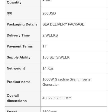
Quantity
মূল্য
200USD
Packaging Details
SEA DELIVERY PACKAGE
Delivery Time
2 WEEKS
Payment Terms
TT
Supply Ability
150 SETS/WEEK
Net weight
14 Kgs
1000W Gasoline Silent Inverter
Product name
Generator
Overall
460×259×395 Mm
dimensions
Speed
5500rpm