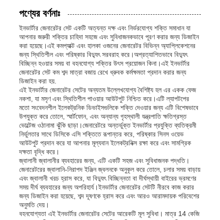
পণ্যের বর্ণনাঃ
ইনভার্টার জেনারেটর সেট একটি অত্যন্ত দক্ষ এবং নির্ভরযোগ্য শক্তি সমাধান যা
আপনার জরুরী শক্তির চাহিদা সহজে এবং সুবিধাজনকভাবে পূরণ করার জন্য ডিজাইন
করা হয়েছে।এই কমপ্যাক্ট এবং হালকা ওজনের জেনারেটর বিভিন্ন অ্যাপ্লিকেশনের
জন্য স্থিতিশীল এবং পরিষ্কার বিদ্যুৎ সরবরাহ করে।অপ্রত্যাশিতভাবে বিদ্যুৎ
বিচ্ছিন্ন হওয়ার সময় বা বহনযোগ্য শক্তির উৎস প্রয়োজন কিনা।এই ইনভার্টার
জেনারেটর সেট কম শব্দ মাত্রা বজায় রেখে ধ্রুবক কর্মক্ষমতা প্রদান করার জন্য
ডিজাইন করা হয়.
এই ইনভার্টার জেনারেটর সেটের অন্যতম উল্লেখযোগ্য বৈশিষ্ট্য হল এর একক ফেজ
নকশা, যা মসৃণ এবং স্থিতিশীল পাওয়ার আউটপুট নিশ্চিত করে।এটি ল্যাপটপের
মতো সংবেদনশীল ইলেকট্রনিক ডিভাইসগুলিকে শক্তি দেওয়ার জন্য এটি বিশেষভাবে
উপযুক্ত করে তোলে, স্মার্টফোন, এবং অন্যান্য গৃহস্থালী যন্ত্রপাতি ক্ষতিগ্রস্ত
ভোল্টেজ ওঠানামা ঝুঁকি ছাড়া।জেনারেটরে অন্তর্ভুক্ত ইনভার্টার প্রযুক্তি ব্যতিক্রমী
নির্ভুলতার সাথে ডিসিকে এসি শক্তিতে রূপান্তর করে, পরিষ্কার সিনস ওয়েভ
আউটপুট প্রদান করে যা আপনার মূল্যবান ইলেকট্রনিক্স রক্ষা করে এবং সামগ্রিক
দক্ষতা বৃদ্ধি করে।
বাড়ি
জ্বালানী জ্বালানীর ব্যবহারের জন্য, এটি একটি সহজ এবং সুবিধাজনক পদ্ধতি।
জেনারেটরের জ্বালানি-নিরাপদ ইঞ্জিন জ্বলনকে অনুকূল করে তোলে, চলার সময় বাড়ায়
এবং জ্বালানী খরচ হ্রাস করে, যা বিদ্যুৎ বিচ্ছিন্নতা বা দীর্ঘস্থায়ী বাইরের ভ্রমণের
পণ্য
সময় দীর্ঘ ব্যবহারের জন্য অপরিহার্য।ইনভার্টার জেনারেটর সেটটি নীরবে কাজ করার
জন্য ডিজাইন করা হয়েছে, শব্দ দূষণকে হ্রাস করে এবং আরও আরামদায়ক পরিবেশের
অনুমতি দেয়।
বহনযোগ্যতা এই ইনভার্টার জেনারেটর সেটের আরেকটি মূল সুবিধা। মাত্র 14 কেজি
ভিডিও