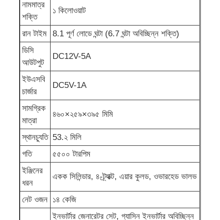
নামমাত্র
১ কিলোওয়াট
শক্তি
শব্দরোধী জেনারেটর সেট
রান টাইম
8.1 পূর্ণ লোডে ঘন্টা (6.7 ঘন্টা অবিচ্ছিন্ন শক্তি)
ডিসি
বাড়ির ব্যবহারের জন্য জেনারেটর
DC12V-5A
আউটপুট
ইউএসবি
DC5V-1A
ক্যানোপি জেনারেটর সেট
চার্জার
সামগ্রিক
৪৬০×২৫৯×৩৯৫ মিমি
নিম্ন শব্দ জেনারেটর
মাত্রা
স্থানচ্যুতি
53.২ মিলি
জেনারেটর রক্ষণাবেক্ষণ
গতি
৫৫০০ টারপিম
ইঞ্জিনের
একক সিলিন্ডার, ৪-ট্র্যাক্ট, এয়ার কুলড, ওভারহেড ভালভ
ঢালাই জেনারেটর সেট
ধরন
নেট ওজন
১৪ কেজি
জেনারেটর ডিজেল ইঞ্জিন
ইনভার্টার জেনারেটর সেট, গ্যাসিন ইনভার্টার অবিচ্ছিন্ন