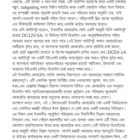
ওজনের, এটি হালকা ও বহন করা সহজ, এটি ক্যাম্পিং ভ্রমণের জন্য একটি চমৎকার
পছন্দ, tailgating,অথবা নির্মাণ সাইটের জন্য একটি মোবাইল শক্তি উৎস হিসাবে.
এর কম্প্যাক্ট আকার প্রচেষ্টা ছাড়াই সঞ্চয় এবং পরিবহন করার অনুমতি দেয়, তাই
আমাদের সম্পর্কে
আপনি যেখানেই যান জরুরী শক্তি নিতে পারেন। শক্তিশালী বিল্ড মানের স্থায়িত্ব
এবং দীর্ঘস্থায়ী কর্মক্ষমতা নিশ্চিত করে,এমনকি কঠোর অবস্থার মধ্যেও.
তার এসি আউটপুট ছাড়াও, ইনভার্টার জেনারেটর সেটে একটি বহুমুখী ডিসি আউটপুট
রয়েছে DC12V-5A, যা বিভিন্ন ডিসি ডিভাইস এবং আনুষাঙ্গিকগুলিকে শক্তি
কারখানা ভ্রমণ
সরবরাহ করতে ব্যবহার করা যেতে পারে।এই দ্বৈত আউটপুট ক্ষমতা জেনারেটরের
নমনীয়তা বৃদ্ধি করে, যা আপনাকে সরাসরি জেনারেটর থেকে ব্যাটারি চার্জ করতে,
ছোট ছোট যন্ত্রপাতি চালাতে বা বিশেষ সরঞ্জামগুলি চালিত করতে দেয়।DC5V-1A
মান নিয়ন্ত্রণ
এর আউটপুট সহ একটি ইউএসবি চার্জার অন্তর্ভুক্ত করা আরও সুবিধা বৃদ্ধি করে,
যা আপনাকে অতিরিক্ত অ্যাডাপ্টারের প্রয়োজন ছাড়াই স্মার্টফোন, ট্যাবলেট এবং
অন্যান্য ইউএসবি চালিত ডিভাইস চার্জ করতে সক্ষম করে।
এই ইনভার্টার জেনারেটর সেটের নকশায় নিরাপত্তা এবং ব্যবহারের সহজতা সর্বাধিক
আমাদের সাথে যোগাযোগ করুন
গুরুত্বপূর্ণ। এটি একাধিক সুরক্ষা বৈশিষ্ট্য যেমন ওভারলোড সুরক্ষা, কম তেল
বন্ধ,এবং ভোল্টেজ নিয়ন্ত্রণ নিরাপদ অপারেশন নিশ্চিত এবং জেনারেটর এবং সংযুক্ত
ডিভাইস ক্ষতি প্রতিরোধব্যবহারকারী-বান্ধব কন্ট্রোল এবং পরিষ্কার সূচকগুলি
খবর
জেনারেটর ব্যবহারের জন্য নতুনদের জন্যও অপারেশন সহজ করে তোলে।
সংক্ষেপে বলতে গেলে, এই ১ কিলোওয়াট ইনভার্টার জেনারেটর সেট একটি নির্ভরযোগ্য
এবং পোর্টেবল জরুরী শক্তির উৎস খুঁজছেন যে কেউ জন্য একটি চমৎকার বিনিয়োগ।
এর সিঙ্গল ফেজ ইনভার্টার প্রযুক্তি পরিষ্কার এবং স্থিতিশীল বিদ্যুৎ সরবরাহের
সব ক্ষেত্রেই
নিশ্চয়তা দেয়, যখন পেট্রল জ্বালানীর ধরণ এবং হালকা ওজন নকশা এটি স্থির এবং
মোবাইল অ্যাপ্লিকেশন উভয় জন্য ব্যবহারিক করে তোলে।এটি বিভিন্ন ডিভাইসের
জন্য বহুমুখী শক্তি বিকল্প প্রস্তাব. আপনি জরুরী অবস্থার জন্য প্রস্তুতি নিচ্ছেন
উদ্ধৃতির জন্য আবেদন
বা বাইরের কার্যক্রমের জন্য একটি নির্ভরযোগ্য পাওয়ার সাপ্লাই প্রয়োজন কিনা, এই