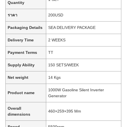
Quantity
ราคา
200USD
Packaging Details
SEA DELIVERY PACKAGE
Delivery Time
2 WEEKS
Payment Terms
TT
Supply Ability
150 SETS/WEEK
Net weight
14 Kgs
1000W Gasoline Silent Inverter
Product name
Generator
Overall
460×259×395 Mm
dimensions
Speed
5500rpm