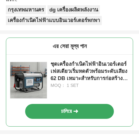
กรุงเทพมหานคร
dg เครื่องผลิตพลังงาน
เครื่องกำเนิดไฟฟ้าแบบอินเวอร์เตอร์พกพา
এর সেরা মূল্য পান
ชุดเครื่องกำเนิดไฟฟ้าอินเวอร์เตอร์
เฟสเดียวเริ่มหดตัวพร้อมระดับเสียง
62 DB เหมาะสำหรับการก่อสร้าง
และไฟฟ้าฉุกเฉิน
MOQ： 1 SET
চালিয়ে