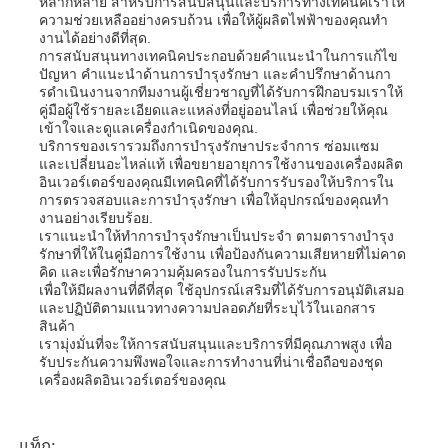
หลากหลาย สําหรับการสนับสนุนและบริการทางเทคนิคเราให้
ความช่วยเหลืออย่างครบถ้วน เพื่อให้ผู้ผลิตไฟฟ้าของคุณทํา
งานได้อย่างดีที่สุด.
การสนับสนุนทางเทคนิคประกอบด้วยคําแนะนําในการแก้ไข
ปัญหา คําแนะนําด้านการบํารุงรักษา และคําปรึกษาด้านกา
รดําเนินงานจากทีมงานผู้เชี่ยวชาญที่ได้รับการฝึกอบรมเราให้
คู่มือผู้ใช้รายละเอียดและแหล่งที่อยู่ออนไลน์ เพื่อช่วยให้คุณ
เข้าใจและดูแลเครื่องกําเนิดของคุณ.
บริการของเรารวมถึงการบํารุงรักษาประจําการ ซ่อมแซม
และเปลี่ยนอะไหล่แท้ เพื่อขยายอายุการใช้งานของเครื่องผลิต
อินเวอร์เตอร์ของคุณมีเทคนิคที่ได้รับการรับรองให้บริการใน
การตรวจสอบและการบํารุงรักษา เพื่อให้อุปกรณ์ของคุณทํา
งานอย่างเรียบร้อย.
เราแนะนําให้ทําการบํารุงรักษาเป็นประจํา ตามตารางบํารุง
รักษาที่ให้ในคู่มือการใช้งาน เพื่อป้องกันความเสียหายที่ไม่คาด
คิด และเพื่อรักษาความคุ้มครองในการรับประกัน
เพื่อให้มีผลงานที่ดีที่สุด ใช้อุปกรณ์เสริมที่ได้รับการอนุมัติเสมอ
และปฏิบัติตามแนวทางความปลอดภัยที่ระบุไว้ในเอกสาร
สินค้า
เรามุ่งมั่นที่จะให้การสนับสนุนและบริการที่มีคุณภาพสูง เพื่อ
รับประกันความพึงพอใจและการทํางานที่น่าเชื่อถือของชุด
เครื่องผลิตอินเวอร์เตอร์ของคุณ
แท็ก: