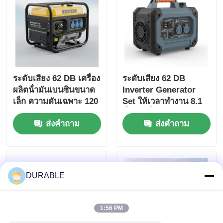
ระดับเสียง 62 DB เครื่อง
ระดับเสียง 62 DB
ผลิตน้ํามันเบนซินขนาด
Inverter Generator
เล็ก ความดันเฉพาะ 120
Set ให้เวลาทํางาน 8.1
240 V แหล่งพลังงานสําห
ชั่วโมงที่กําลังเต็มและ
ส่งคำถาม
ส่งคำถาม
รับกิจกรรมกลางแจ้งและ
DC Output DC12V 5A
สถานการณ์ฉุกเฉิน
การให้พลังงานสําหรับแอ
พลิเคชั่นมือถือ
DURABLE
1:56 PM