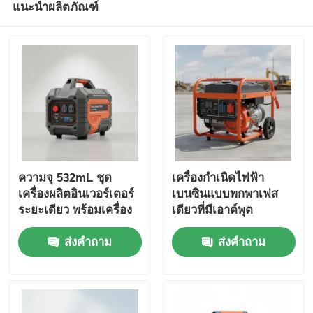
แนะนำผลิตภัณฑ์
ความจุ 532mL ชุด
เครื่องกำเนิดไฟฟ้า
เครื่องผลิตอินเวอร์เตอร์
เบนซินแบบพกพาเฟส
ระยะเดียว พร้อมเครื่อง
เดียวที่มีเอาต์พุต
ชาร์จ USB DC5V1A
DC12V5A เหมาะสำหรับ
ส่งคำถาม
ส่งคำถาม
แหล่งพลังงานสํารอง
สถานที่ทำงานกลางแจ้ง
ฉุกเฉิน
และการสำรองไฟฉุกเฉิน