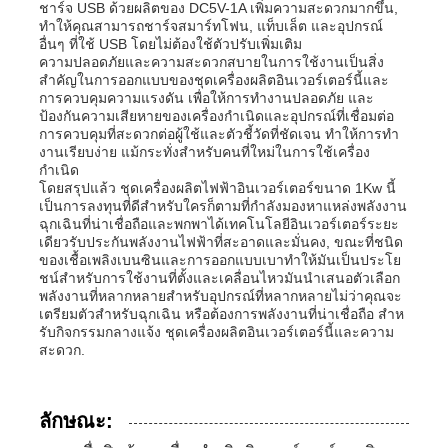
ชาร์จ USB ด้วยผลิตของ DC5V-1A เพิ่มความสะดวกมากขึ้น,
ทําให้คุณสามารถชาร์จสมาร์ทโฟน, แท็บเล็ต และอุปกรณ์
อื่นๆ ที่ใช้ USB โดยไม่ต้องใช้ตัวปรับเพิ่มเติม
ชุดเครื่องกำเนิดไฟฟ้าดีเซล
ความปลอดภัยและความสะดวกสบายในการใช้งานเป็นสิ่ง
สําคัญในการออกแบบของชุดเครื่องผลิตอินเวอร์เตอร์นี้และ
การควบคุมความแรงดัน เพื่อให้การทํางานปลอดภัย และ
ชุดเครื่องผลิตเบนซิน
ป้องกันความเสียหายของเครื่องกําเนิดและอุปกรณ์ที่เชื่อมต่อ
การควบคุมที่สะดวกต่อผู้ใช้และตัวชี้วัดที่ชัดเจน ทําให้การทํา
งานเรียบง่าย แม้กระทั่งสําหรับคนที่ใหม่ในการใช้เครื่อง
กําเนิด
ชุดเครื่องกำเนิดไฟฟ้าอินเวอร์เตอร์
โดยสรุปแล้ว ชุดเครื่องผลิตไฟฟ้าอินเวอร์เตอร์ขนาด 1Kw นี้
เป็นการลงทุนที่ดีสําหรับใครก็ตามที่กําลังมองหาแหล่งพลังงาน
ฉุกเฉินที่น่าเชื่อถือและพกพาได้เทคโนโลยีอินเวอร์เตอร์ระยะ
ชุดเครื่องกำเนิดไฟฟ้าแบบพกพา
เดียวรับประกันพลังงานไฟฟ้าที่สะอาดและมั่นคง, ขณะที่ชนิด
ของเชื้อเพลิงเบนซินและการออกแบบเบาทําให้มันเป็นประโย
ชน์สําหรับการใช้งานที่ตั้งและเคลื่อนไหวมันนําเสนอตัวเลือก
พลังงานที่หลากหลายสําหรับอุปกรณ์ที่หลากหลายไม่ว่าคุณจะ
ชุดเครื่องกำเนิดไฟฟ้าอุตสาหกรรม
เตรียมตัวสําหรับฉุกเฉิน หรือต้องการพลังงานที่น่าเชื่อถือ สําห
รับกิจกรรมกลางแจ้ง ชุดเครื่องผลิตอินเวอร์เตอร์นี้และความ
สะดวก.
ชุดเครื่องกำเนิดไฟฟ้าดิจิตอล
ลักษณะ:
เครื่องกําเนิดกรอบเปิด