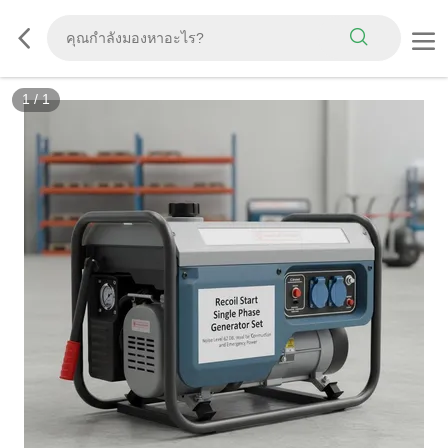
1
/
1