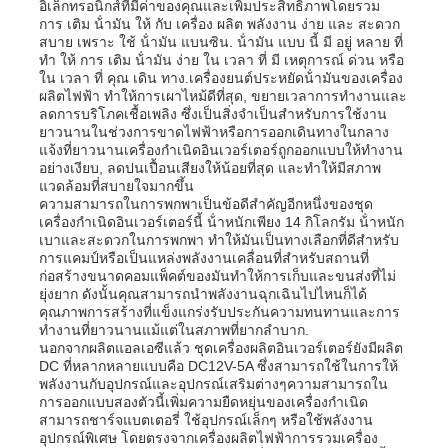
อิเล็กทรอนิกส์ที่มีค่าของคุณและเพิ่มประสิทธิภาพโดยรวม
การ เติม น้ํามัน ให้ กับ เครื่อง ผลิต พลังงาน ง่าย และ สะดวก
สบาย เพราะ ใช้ น้ํามัน แบนซิน. น้ํามัน แบบ นี้ มี อยู่ หลาย ที่
เกี่ยวกับเรา
ทํา ให้ การ เติม น้ํามัน ง่าย ใน เวลา ที่ มี เหตุการณ์ ด่วน หรือ
ใน เวลา ที่ คุณ เดิน ทาง.เครื่องยนต์ประหยัดน้ํามันของเครื่อง
ผลิตไฟฟ้า ทําให้การเผาไหม้ดีที่สุด, ขยายเวลาการทํางานและ
ลดการบริโภคเชื้อเพลิง ซึ่งเป็นสิ่งจําเป็นสําหรับการใช้งาน
ทัวร์โรงงาน
ยาวนานในช่วงการขาดไฟฟ้าหรือการออกเดินทางในกลาง
แจ้งที่ยาวนานเครื่องกําเนิดอินเวอร์เตอร์ถูกออกแบบให้ทํางาน
อย่างเงียบ, ลดปนเปื้อนเสียงให้น้อยที่สุด และทําให้มีสภาพ
ควบคุมคุณภาพ
แวดล้อมที่สบายใจมากขึ้น
ความสามารถในการพกพาเป็นข้อดีสําคัญอีกหนึ่งของชุด
เครื่องกําเนิดอินเวอร์เตอร์นี้ น้ําหนักเพียง 14 กิโลกรัม น้ําหนัก
เบาและสะดวกในการพกพา ทําให้มันเป็นทางเลือกที่ดีสําหรับ
ติดต่อเรา
การแคมป์หรือเป็นแหล่งพลังงานเคลื่อนที่สําหรับสถานที่
ก่อสร้างขนาดคอมแพ็คต์ของมันทําให้การเก็บและขนส่งที่ไม่
ยุ่งยาก ดังนั้นคุณสามารถนําพลังงานฉุกเฉินไปไหนก็ได้
ข่าว
คุณภาพการสร้างที่แข็งแกร่งรับประกันความทนทานและการ
ทํางานที่ยาวนานแม้แต่ในสภาพที่ยากลําบาก.
นอกจากผลิตแอลเอซีแล้ว ชุดเครื่องผลิตอินเวอร์เตอร์ยังมีผลิต
DC ที่หลากหลายแบบคือ DC12V-5A ซึ่งสามารถใช้ในการให้
ทุกกรณี
พลังงานกับอุปกรณ์และอุปกรณ์เสริมต่างๆความสามารถใน
การออกแบบสองตัวนี้เพิ่มความยืดหยุ่นของเครื่องกําเนิด
สามารถชาร์จแบตเตอรี่ ใช้อุปกรณ์เล็กๆ หรือใช้พลังงาน
ขออ้าง
อุปกรณ์พิเศษ โดยตรงจากเครื่องผลิตไฟฟ้าการรวมเครื่อง