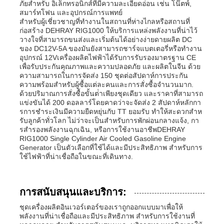
ภัยสําหรับ อิเล็กทรอนิกส์ที่มีความละเอียดอ่อน เช่น โน๊ตพ์,
สมาร์ทโฟน และอุปกรณ์การแพทย์
สําหรับผู้เชี่ยวชาญที่ทํางานในสถานที่ห่างไกลหรือสถานที่
ก่อสร้าง DEHRAY RIG1000 ให้บริการแหล่งพลังงานที่น่าไว้
วางใจที่สามารถขนส่งและเริ่มต้นได้อย่างง่ายดายผลิต DC
ของ DC12V-5A ของมันยังสามารถชาร์จแบตเตอรี่หรือทํางาน
อุปกรณ์ 12Vเครื่องผลิตไฟฟ้าได้รับการรับรองมาตรฐาน CE
เพื่อรับประกันคุณภาพและความปลอดภัย และผลิตในจีน ด้วย
ความสามารถในการจัดส่ง 150 ชุดต่อสัปดาห์การประกัน
ความพร้อมสําหรับผู้ซื้อแต่ละคนและการสั่งซื้อจํานวนมาก.
ด้วยปริมาณการสั่งซื้อขั้นต่ําเพียงชุดเดียว และราคาที่สามารถ
แข่งขันได้ 200 ดอลลาร์โดยคาดว่าจะจัดส่ง 2 สัปดาห์หลักกา
รการชําระเงินมีความยืดหยุ่นกับ TT ยอมรับ ทําให้สะดวกสําห
รับลูกค้าทั่วโลก ไม่ว่าจะเป็นสําหรับการพักผ่อนกลางแจ้ง, กา
รสํารองพลังงานฉุกเฉิน, หรือการใช้งานอาชีพDEHRAY
RIG1000 Single Cylinder Air Cooled Gasoline Engine
Generator เป็นตัวเลือกที่ใช้ได้และมีประสิทธิภาพ สําหรับการ
ใช้ไฟฟ้าที่น่าเชื่อถือในขณะที่เดินทาง.
การสนับสนุนและบริการ:
ชุดเครื่องผลิตอินเวอร์เตอร์ของเราถูกออกแบบมาเพื่อให้
พลังงานที่น่าเชื่อถือและมีประสิทธิภาพ สําหรับการใช้งานที่