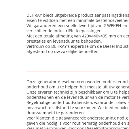
DEHRAY biedt uitgebreide product aanpassingsdienst
eisen te voldoen met een minimale bestelhoeveelheid 
Wij garanderen een snelle levertijd van 2 WEKEN en 
verschillende industriële toepassingen.
Met een totale afmeting van 420×440×495 mm en een
prestaties en levensduur te behouden.
Vertrouw op DEHRAY's expertise om de Diesel Industri
afgestemd op uw zakelijke behoeften.
Onze generator dieselmotoren worden ondersteund d
onderhoud om u te helpen het meeste uit uw genera
Onze ervaren technici zijn beschikbaar om u te he
ondersteunen en de levensduur van de motor te ver
Regelmatige onderhoudsdiensten, waaronder oliewiss
onverwachte stilstand te voorkomen.We bieden ook o
duurzaamheid te garanderen.
Voor klanten die geavanceerde ondersteuning nodig 
geven die nodig is voor routinematig onderhoud en 
Kies met vertrouwen voor ons Dieselmotorproducten,