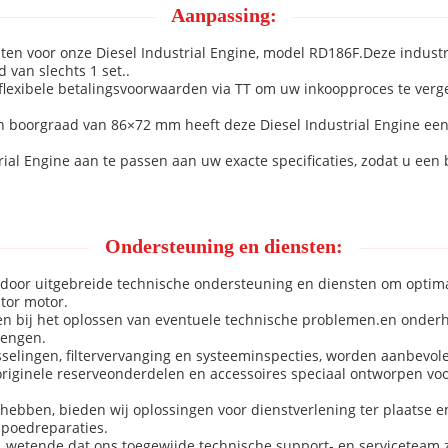
Aanpassing:
en voor onze Diesel Industrial Engine, model RD186F.Deze industr
van slechts 1 set..
flexibele betalingsvoorwaarden via TT om uw inkoopproces te vergem
 boorgraad van 86×72 mm heeft deze Diesel Industrial Engine een
al Engine aan te passen aan uw exacte specificaties, zodat u een b
Ondersteuning en diensten:
oor uitgebreide technische ondersteuning en diensten om optima
tor motor.
lpen bij het oplossen van eventuele technische problemen.en ond
lengen.
elingen, filtervervanging en systeeminspecties, worden aanbevol
riginele reserveonderdelen en accessoires speciaal ontworpen voo
hebben, bieden wij oplossingen voor dienstverlening ter plaatse 
spoedreparaties.
 wetende dat ons toegewijde technische support- en serviceteam z