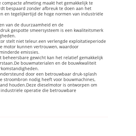
 compacte afmeting maakt het gemakkelijk te
ordt bespaard zonder afbreuk te doen aan het
 en tegelijkertijd de hoge normen van industriële
eren van de duurzaamheid en de
 druk gespotte smeersysteem is een kwaliteitsmerk
igheden.
r stelt niet teleur.een verlengde exploitatieperiode
p de motor kunnen vertrouwen, waardoor
rminderde emissies.
 beheersbare gewicht kan het relatief gemakkelijk
eerstaan.De bouwmaterialen en de bouwkwaliteit
erkomstandigheden.
 ondersteund door een betrouwbaar druk-splash
are stroombron nodig heeft voor bouwmachines,
 hand houden.Deze dieselmotor is ontworpen om
industriële operatie die betrouwbare