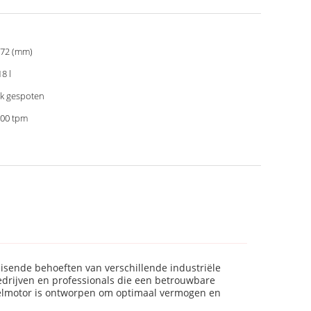
72 (mm)
18 l
k gespoten
00 tpm
eisende behoeften van verschillende industriële
bedrijven en professionals die een betrouwbare
selmotor is ontworpen om optimaal vermogen en