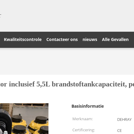
T
Kwaliteitscontrole
Contacteer ons
nieuws
Alle Gevallen
or inclusief 5,5L brandstoftankcapaciteit, p
Basisinformatie
Merknaam:
DEHRAY
Certificering:
CE