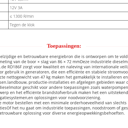
12V 3A
≤ 1300 R/min
Tegen de klok
Toepassingen:
elzijdige en betrouwbare energiebron die is ontworpen om te vold
meting van de boor × slag van 86 × 72 mmDeze industriële dieselm
de RD186F zorgt voor kwaliteit en naleving van internationale veili
or gebruik in generatoren, die een efficiënte en stabiele stroomvoo
mpacte nettogewicht van 47 kg maken het gemakkelijk te installer
en.landbouw, productie-installaties en afgelegen gebieden waar con
ieselmotor geschikt voor andere toepassingen zoals waterpompen
rp en het efficiënte brandstofverbruik maken het een uitstekend
gatiesystemen,en oplossingen voor noodvoorziening.
motor bestellen met een minimale orderhoeveelheid van slechts 1 
tiesOf het nu gaat om industriële toepassingen, noodstroom of g
 betrouwbare oplossing voor diverse energieopwekkingsbehoeften.