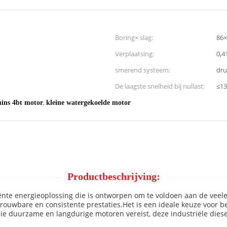
Boring× slag:
86×
Verplaatsing:
0,4
smerend systeem:
dru
De laagste snelheid bij nullast:
≤13
,
ns 4bt motor
kleine watergekoelde motor
Productbeschrijving:
iënte energieoplossing die is ontworpen om te voldoen aan de veel
trouwbare en consistente prestaties.Het is een ideale keuze voor 
ie duurzame en langdurige motoren vereist, deze industriële die