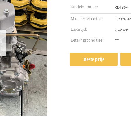
Modelnummer:
RD186F
Min. bestelaantal:
1 Instelle
Levertijd:
2 weken
Betalingscondities:
TT
Beste prijs