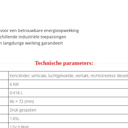
 voor een betrouwbare energieopwekking
chillende industriële toepassingen
een langdurige werking garandeert
Technische parameters:
Eencilinder, verticale, luchtgekoelde, viertakt, rechtstreekse diese
6 kW
0.418 L
86 × 72 (mm)
Druk gespoten
1.65L
12V 0,8kW