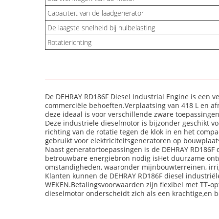
Capaciteit van de laadgenerator
De laagste snelheid bij nulbelasting
Rotatierichting
De DEHRAY RD186F Diesel Industrial Engine is een ve
commerciële behoeften.Verplaatsing van 418 L en af
deze ideaal is voor verschillende zware toepassingen.
Deze industriële dieselmotor is bijzonder geschikt vo
richting van de rotatie tegen de klok in en het co
gebruikt voor elektriciteitsgeneratoren op bouwplaats
Naast generatortoepassingen is de DEHRAY RD186F d
betrouwbare energiebron nodig isHet duurzame ontwe
omstandigheden, waaronder mijnbouwterreinen, irri
Klanten kunnen de DEHRAY RD186F diesel industriële 
WEKEN.Betalingsvoorwaarden zijn flexibel met TT-op
dieselmotor onderscheidt zich als een krachtige,en