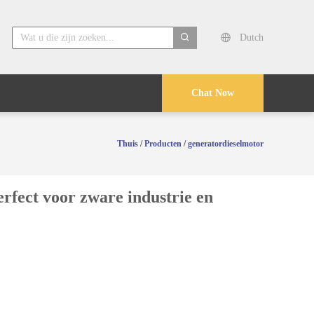
Dutch
search
Chat Now
Thuis
/
Producten
/
generatordieselmotor
erfect voor zware industrie en