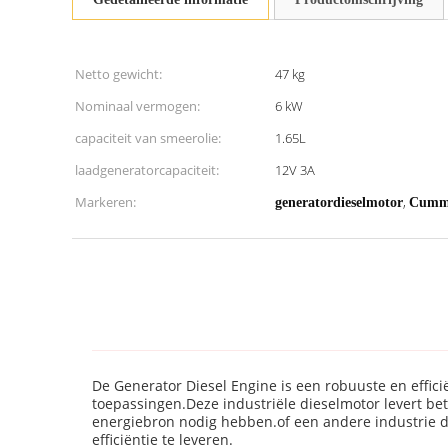
Netto gewicht:
47 kg
Nominaal vermogen:
6 kW
capaciteit van smeerolie:
1.65L
laadgeneratorcapaciteit:
12V 3A
Markeren:
,
generatordieselmotor
Cummi
De Generator Diesel Engine is een robuuste en effic
toepassingen.Deze industriële dieselmotor levert be
energiebron nodig hebben.of een andere industrie d
efficiëntie te leveren.