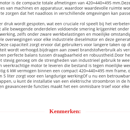
lmotor is de compacte totale afmetingen van 420×440×495 mm.Deze
llaties van machines en apparatuur, waardoor waardevolle ruimte w
e zorgen dat het naadloos in verschillende omgevingen kan passen
r druk wordt gespoten, wat een cruciale rol speelt bij het verbet
dat alle bewegende onderdelen voldoende smering krijgenHet onder
e werking, zelfs onder zware werkbelastingen en moeilijke omstand
ële overwegingen voor elke industriële dieselmotor en deze generato
Deze capaciteit zorgt ervoor dat gebruikers voor langere taken o
teit wordt verhoogd.bijdragen aan zowel brandstofverbruik als ve
een perfecte balans tussen draagbaarheid en robuustheid.Door het
het stevig genoeg om de strengheden van industrieel gebruik te w
veerkrachtige motor te leveren die bestand is tegen moeilijke w
achtig 6 kW vermogen binnen een compact 420×440×495 mm frame,
n 5 liter zorgt voor een langdurige werkingOf u nu een betrouwb
pen, u kunt de installatie van een elektrische stroombron in de
n geavanceerde functies maakt het een onmisbare troef voor elke 
Kenmerken: