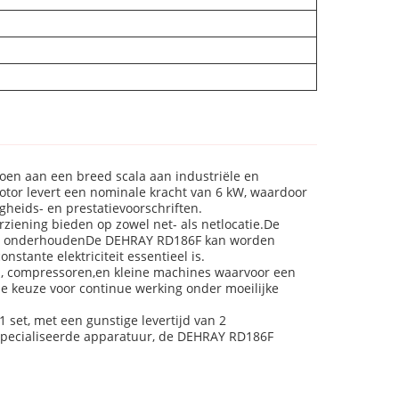
oen aan een breed scala aan industriële en
otor levert een nominale kracht van 6 kW, waardoor
gheids- en prestatievoorschriften.
rziening bieden op zowel net- als netlocatie.De
en en onderhoudenDe DEHRAY RD186F kan worden
stante elektriciteit essentieel is.
, compressoren,en kleine machines waarvoor een
e keuze voor continue werking onder moeilijke
set, met een gunstige levertijd van 2
especialiseerde apparatuur, de DEHRAY RD186F