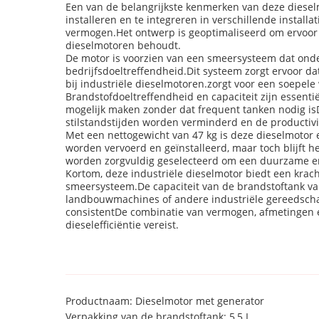
Een van de belangrijkste kenmerken van deze diese
installeren en te integreren in verschillende insta
vermogen.Het ontwerp is geoptimaliseerd om ervoor t
dieselmotoren behoudt.
De motor is voorzien van een smeersysteem dat onde
bedrijfsdoeltreffendheid.Dit systeem zorgt ervoor 
bij industriële dieselmotoren.zorgt voor een soepel
Brandstofdoeltreffendheid en capaciteit zijn essenti
mogelijk maken zonder dat frequent tanken nodig is
stilstandstijden worden verminderd en de productivi
Met een nettogewicht van 47 kg is deze dieselmotor 
worden vervoerd en geïnstalleerd, maar toch blijft 
worden zorgvuldig geselecteerd om een duurzame en 
Kortom, deze industriële dieselmotor biedt een kr
smeersysteem.De capaciteit van de brandstoftank va
landbouwmachines of andere industriële gereedschap
consistentDe combinatie van vermogen, afmetingen e
dieselefficiëntie vereist.
Productnaam: Dieselmotor met generator
Verpakking van de brandstoftank: 5,5 L