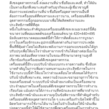
ดีเซลอุตสาหกรรมนี้ ส่งผลงานที่น่าเชื่อถือและคงที่, ทําให้มัน
เป็นทางเลือกที่เหมาะสมสําหรับธุรกิจและผู้เชี่ยวชาญที่
ต้องการแหล่งพลังงานที่น่าเชื่อถือหรืออุตสาหกรรมอื่นที่
ต้องการเครื่องยนต์ที่ทนทานและยาวนาน, เครื่องยนต์ดีเซล
อุตสาหกรรมนี้ถูกออกแบบมาเพื่อให้ผลิตพลังงานและ
ประสิทธิภาพที่ดีที่สุด
หนึ่งในลักษณะสําคัญของเครื่องยนต์ดีเซลเจเนอเรเตอร์นี้คือ
ขนาดรวมที่คอมแพคต์ของเครื่องยนต์ขนาด 420×440×495
มิลลิเมตรขนาดคอมแพคต์นี้ทําให้การติดตั้งและการบูรณา
การในเครื่องจักรและอุปกรณ์ที่แตกต่างกันง่ายการประหยัด
พื้นที่ที่คุ้มค่าโดยไม่เสียสละพลังงานการออกแบบของมันได้ถูก
ปรับปรุงเพื่อให้แน่ใจว่ามันสามารถเข้ากันได้อย่างต่อเนื่องใน
สภาพแวดล้อมที่หลากหลายในขณะที่รักษามาตรฐานสูงที่
เกี่ยวข้องกับเครื่องยนต์ดีเซลอุตสาหกรรม.
เครื่องยนต์นี้มีระบบปรับน้ํามันแบบกระจายความดัน ซึ่งมีบท
บาทสําคัญในการเพิ่มความทนทานและประสิทธิภาพในการ
ใช้งานระบบนี้ทําให้แน่ใจว่าส่วนเคลื่อนไหวทั้งหมดได้รับการ
บ้าน
ปรับน้ํามันที่เหมาะสม, ลดความอ้วนและขยายอายุการใช้งาน
ของเครื่องยนต์ ระบบปรับน้ํามันด้วยแรงดันเป็นเครื่องหมาย
ประจําคุณภาพในเครื่องยนต์ดีเซลอุตสาหกรรมให้การทํางาน
เรียบร้อย แม้แต่ภายใต้ภาระงานที่หนักและสภาพที่ยากลําบาก.
ผลิตภัณฑ์
ประสิทธิภาพน้ํามันและความจุเป็นข้อพิจารณาที่สําคัญสําหรับ
เครื่องยนต์ดีเซลอุตสาหกรรมใด ๆ และเครื่องกําเนิดไฟฟ้านี้ไม่
ผิดหวังสามารถใช้งานได้นานโดยไม่จําเป็นต้องให้น้ํามันเพิ่ม
วิดีโอ
บ่อยความจุนี้ทําให้ผู้ใช้สามารถพึ่งพาเครื่องยนต์ในการทํางาน