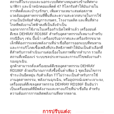
สถานที่ในระบบและนอกระบบทิศทางหมุนตรงข้ามทิศทาง
นาฬิกา และน้ําหนักคอมแพ็คต์ 47 กิโลกรัมทําให้มันง่ายใน
การติดตั้งและบํารุงรักษา, เพิ่มความเหมาะสมต่อสภาพ
แวดล้อมอุตสาหกรรมที่พื้นที่และความสะดวกสบายในการใช้
งานเป็นปัจจัยสําคัญการเกษตร, โรงงานผลิต และพื้นที่ห่าง
ไกลที่พลังงานไฟฟ้าคงที่เป็นสิ่งจําเป็น
นอกจากการใช้งานในเครื่องกําเนิดไฟฟ้าแล้ว เครื่องยนต์
ดีเซล DEHRAY RD186F สําหรับอุตสาหกรรมก็เหมาะสําหรับ
กรณีอื่นๆ เช่น ปั๊มน้ํา เครื่องปรับอากาศและเครื่องจักรขนาด
เล็กที่ต้องการแหล่งพลังงานที่น่าเชื่อถือการออกแบบที่ทนทาน
และการบริโภคเชื้อเพลิงที่ประสิทธิภาพทําให้มันเป็นตัวเลือกที่
ดีสําหรับการดําเนินงานต่อเนื่องในสภาพที่ยากลําบาก รวมถึง
สถานที่เหมืองแร่ ระบบชลประทานและการแก้ไขพลังงานสํา
รองฉุกเฉิน.
ลูกค้าสามารถสั่งเครื่องยนต์ดีเซลอุตสาหกรรม DEHRAY
RD186F ด้วยปริมาณการสั่งซื้อขั้นต่ําเพียง 1 ชุดเงื่อนไขการ
ชําระเงินยืดหยุ่น กับตัวเลือก TTไม่ว่าจะเป็นสําหรับการใช้
งานอุตสาหกรรม, พลังงานฉุกเฉิน, หรืออุปกรณ์เฉพาะเจาะจง,
เครื่องยนต์ดีเซลอุตสาหกรรม DEHRAY RD186F ยืนยันว่า
เป็นเครื่องยนต์ที่มีพลังงานและทางแก้ไขที่น่าเชื่อถือ สําหรับ
ความต้องการการผลิตพลังงานที่หลากหลาย.
การปรับแต่ง: