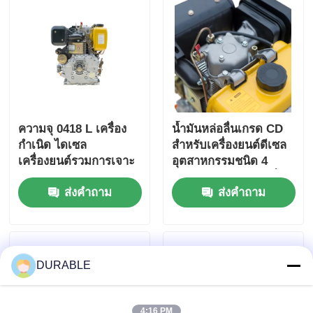
ความจุ 0418 L เครื่อง
น้ำมันหล่อลื่นเกรด CD
กําเนิด ไดเซล
สำหรับเครื่องยนต์ดีเซล
เครื่องยนต์รวมการเจาะ
อุตสาหกรรมชนิด 4
× กระบวนการ 86 × 72
จังหวะ ออกแบบมาเพื่อ
ส่งคำถาม
ส่งคำถาม
มิลลิเมตรและขนาดรวม
ความทนทานและ
420 × 440 × 495
สมรรถนะสูงสุด
มิลลิเมตร ออกแบบเพื่อ
การทํางาน
DURABLE
4:16 PM