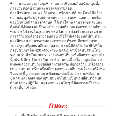
ที่ยาวนาน ลดเวลาหยุดทํางานและเพิ่มผลผลิตสนับสนุนทั้ง
การประหยัดน้ํามันและการลดการปล่อย.
ด้วยน้ําหนักสะสม 47 กิโลกรัม เครื่องยนต์ดีเซลจันทร์นี้สร้าง
เกี่ยวกับเรา
ความสมดุลที่สมบูรณ์แบบ ระหว่างการพกพาและความแข็ง
แรงน้ําหนักที่สามารถควบคุมได้ ทําให้มันสามารถขนส่งและ
ติดตั้งได้ง่ายแต่มันยังคงแข็งแรงพอที่จะทนต่อความยากลําบาก
ทัวร์โรงงาน
ของการใช้งานในอุตสาหกรรมวัสดุการก่อสร้างและคุณภาพ
การสร้างถูกเลือกอย่างรอบคอบ เพื่อให้มีเครื่องยนต์ที่ทนทาน
และยืดหยุ่น สามารถทนต่อสภาพการทํางานที่ยากลําบาก.
โดยสรุปเครื่องยนต์ดีเซลอุตสาหกรรมนี้มีกําลังผลิต 6KW ใน
ควบคุมคุณภาพ
กรอบขนาดเล็ก 420×440×495 มิลลิเมตร ซึ่งสนับสนุนโดย
ระบบปรับน้ํามันแบบกระจายแรงดันที่น่าเชื่อถือความจุของถัง
น้ํามัน 5 ลิตร รับประกันการทํางานต่อเนื่องไม่ว่าคุณต้องการ
ติดต่อเรา
แหล่งพลังงานที่น่าเชื่อถือสําหรับเครื่องมือก่อสร้าง เครื่องจักร
กลการเกษตร หรือเครื่องมืออุตสาหกรรมอื่น ๆเครื่องยนต์ดีเซล
จีนเนอร์นี้ถูกออกแบบมาเพื่อส่งผลต่อเนื่องการรวมพลังงาน
ขนาด และคุณสมบัติที่ทันสมัยทําให้มันเป็นทรัพย์สินที่จําเป็น
ข่าว
สําหรับการปฏิบัติงานอุตสาหกรรมใด ๆ ที่ต้องการพลังงาน
ดีเซลที่น่าเชื่อถือ
ทุกกรณี
ลักษณะ:
ขออ้าง