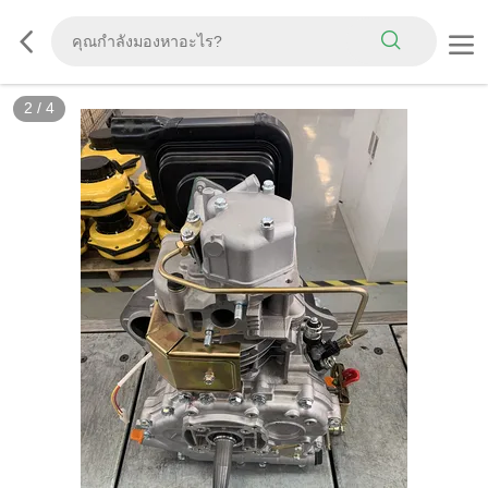
2
/
4