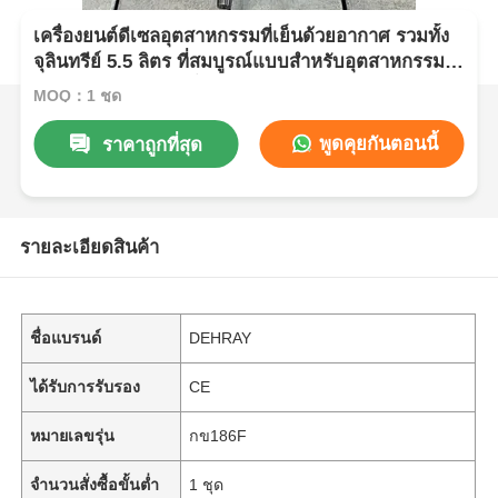
เครื่องยนต์ดีเซลอุตสาหกรรมที่เย็นด้วยอากาศ รวมทั้ง
จุลินทรีย์ 5.5 ลิตร ที่สมบูรณ์แบบสําหรับอุตสาหกรรม
หนักและการจัดการน้ํามัน
MOQ：1 ชุด
พูดคุยกันตอนนี้
ราคาถูกที่สุด
รายละเอียดสินค้า
ชื่อแบรนด์
DEHRAY
ได้รับการรับรอง
CE
หมายเลขรุ่น
กข186F
จำนวนสั่งซื้อขั้นต่ำ
1 ชุด