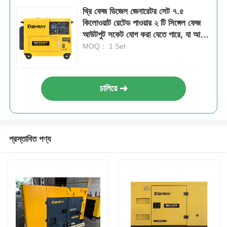
থ্রি ফেজ ডিজেল জেনারেটর সেট ৭.৫
কিলোওয়াট রেটেড পাওয়ার ২ টি সিঙ্গেল ফেজ
আউটপুট সকেট যোগ করা যেতে পারে, যা আদর্শ
শিল্প বিদ্যুতের উৎস
MOQ： 1 Set
চালিয়ে
প্রস্তাবিত পণ্য