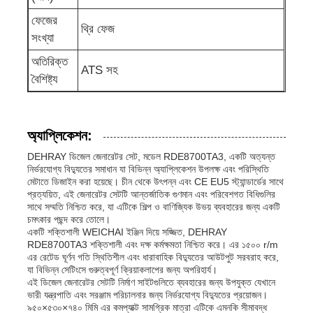
ফেজের
থ্রি ফেজ
নিকাশী জল পাম্প
সংখ্যা
অতিরিক্ত
ATS সহ
বৈশিষ্ট্য
অ্যাপ্লিকেশন:
DEHRAY ডিজেল জেনারেটর সেট, মডেল RDE8700TA3, একটি অত্যন্ত
নির্ভরযোগ্য বিদ্যুতের সমাধান যা বিভিন্ন অ্যাপ্লিকেশন উপলক্ষ এবং পরিস্থিতি
মেটাতে ডিজাইন করা হয়েছে। চীন থেকে উৎপন্ন এবং CE EU5 স্ট্যান্ডার্ডের সাথে
প্রত্যয়িত, এই জেনারেটর সেটটি আন্তর্জাতিক গুণমান এবং পরিবেশগত বিধিগুলির
সাথে সম্মতি নিশ্চিত করে, যা এটিকে শিল্প ও বাণিজ্যিক উভয় ব্যবহারের জন্য একটি
চমৎকার পছন্দ করে তোলে।
একটি শক্তিশালী WEICHAI ইঞ্জিন দিয়ে সজ্জিত, DEHRAY
RDE8700TA3 শক্তিশালী এবং দক্ষ কর্মক্ষমতা নিশ্চিত করে। এর ১৫০০ r/m
এর রেটেড ঘূর্ণন গতি স্থিতিশীল এবং ধারাবাহিক বিদ্যুতের আউটপুট সরবরাহ করে,
যা বিভিন্ন সেটিংসে গুরুত্বপূর্ণ ক্রিয়াকলাপের জন্য অপরিহার্য।
এই ডিজেল জেনারেটর সেটটি নির্মাণ সাইটগুলিতে ব্যবহারের জন্য উপযুক্ত যেখানে
ভারী যন্ত্রপাতি এবং সরঞ্জাম পরিচালনার জন্য নির্ভরযোগ্য বিদ্যুতের প্রয়োজন।
৯৫০×৫৩০×৭৪০ মিমি এর কমপ্যাক্ট সামগ্রিক মাত্রা এটিকে এমনকি সীমাবদ্ধ