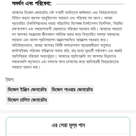
সমর্থন এবং পরিষেবা:
আমাদের ডিজেল জেনারেটর সেট পণ্যটি সর্বোত্তম কর্মক্ষমতা এবং নির্ভরযোগ্যতা
নিশ্চিত করতে ব্যাপক প্রযুক্তিগত সহায়তা এবং পরিষেবা সহ আসে। আমরা
প্রত্যয়িত টেকনিশিয়ানদের দ্বারা পরিচালিত বিশেষজ্ঞ ইনস্টলেশন নির্দেশিকা, নিয়মিত
রক্ষণাবেক্ষণ এবং সময়োপযোগী মেরামতের পরিষেবা সরবরাহ করি। আমাদের সহায়তা
দল আপনার সরঞ্জামের জীবনকাল সর্বাধিক করার জন্য বিস্তারিত সমস্যা সমাধানের
সহায়তা এবং আসল প্রতিস্থাপন যন্ত্রাংশগুলিতে অ্যাক্সেস সরবরাহ করে।
অতিরিক্তভাবে, আমরা আপনার নির্দিষ্ট অপারেশনাল প্রয়োজনীয়তা অনুসারে
কাস্টমাইজড পরিষেবা পরিকল্পনা অফার করি, যার মধ্যে দূরবর্তী পর্যবেক্ষণ এবং জরুরি
প্রতিক্রিয়া পরিষেবা অন্তর্ভুক্ত। আমাদের প্রতিশ্রুতি হল আপনার বিদ্যুতের
সমাধানগুলি মসৃণভাবে এবং দক্ষতার সাথে চালানোর জন্য ব্যতিক্রমী বিক্রয়োত্তর
সহায়তা প্রদান করা।
ট্যাগ:
ডিজেল ইঞ্জিন জেনারেটর
ডিজেল পাওয়ার জেনারেটর
ডিজেল চালিত জেনারেটর
এর সেরা মূল্য পান