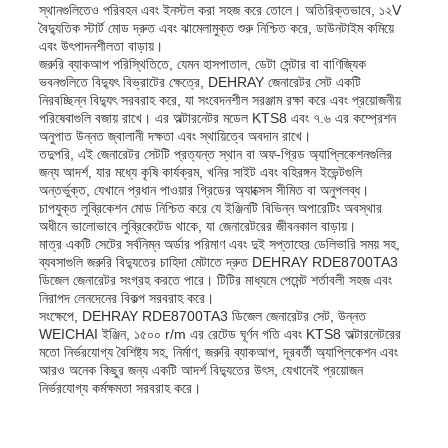
স্থানগুলিতেও পরিবহন এবং ইনস্টল করা সহজ করে তোলে। অতিরিক্তভাবে, ১২V
বৈদ্যুতিক স্টার্ট মোড দ্রুত এবং ঝামেলামুক্ত শুরু নিশ্চিত করে, ডাউনটাইম কমিয়ে
এবং উৎপাদনশীলতা বাড়ায়।
জরুরি ব্যাকআপ পরিস্থিতিতে, যেমন হাসপাতাল, ডেটা সেন্টার বা বাণিজ্যিক
ভবনগুলিতে বিদ্যুৎ বিভ্রাটের ক্ষেত্রে, DEHRAY জেনারেটর সেট একটি
নিরবচ্ছিন্ন বিদ্যুৎ সরবরাহ করে, যা সংবেদনশীল সরঞ্জাম রক্ষা করে এবং প্রয়োজনীয়
পরিষেবাগুলি বজায় রাখে। এর অল্টারনেটর মডেল KTS8 এবং ৭.৬ এর কম্প্রেশন
অনুপাত উন্নত জ্বালানী দক্ষতা এবং স্থায়িত্বে অবদান রাখে।
তদুপরি, এই জেনারেটর সেটটি প্রত্যন্ত স্থান বা অফ-গ্রিড অ্যাপ্লিকেশনগুলির
জন্য আদর্শ, যার মধ্যে কৃষি কার্যক্রম, খনির সাইট এবং বহিরঙ্গন ইভেন্টগুলি
অন্তর্ভুক্ত, যেখানে প্রধান পাওয়ার গ্রিডের অ্যাক্সেস সীমিত বা অনুপলব্ধ।
চাপযুক্ত লুব্রিকেশন মোড নিশ্চিত করে যে ইঞ্জিনটি বিভিন্ন অপারেটিং অবস্থার
অধীনে ভালোভাবে লুব্রিকেটেড থাকে, যা জেনারেটরের জীবনকাল বাড়ায়।
মাত্র একটি সেটের সর্বনিম্ন অর্ডার পরিমাণ এবং দুই সপ্তাহের ডেলিভারি সময় সহ,
ব্যবসাগুলি জরুরি বিদ্যুতের চাহিদা মেটাতে দ্রুত DEHRAY RDE8700TA3
ডিজেল জেনারেটর সংগ্রহ করতে পারে। টিটির মাধ্যমে পেমেন্ট শর্তাবলী সহজ এবং
নিরাপদ লেনদেনের বিকল্প সরবরাহ করে।
সংক্ষেপে, DEHRAY RDE8700TA3 ডিজেল জেনারেটর সেট, উন্নত
WEICHAI ইঞ্জিন, ১৫০০ r/m এর রেটেড ঘূর্ণন গতি এবং KTS8 অল্টারনেটরের
মতো নির্ভরযোগ্য বৈশিষ্ট্য সহ, নির্মাণ, জরুরি ব্যাকআপ, দূরবর্তী অ্যাপ্লিকেশন এবং
আরও অনেক কিছুর জন্য একটি আদর্শ বিদ্যুতের উৎস, যেখানেই প্রয়োজন
নির্ভরযোগ্য কর্মক্ষমতা সরবরাহ করে।