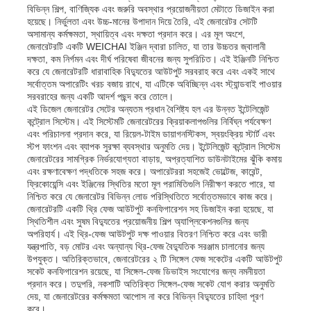
বিভিন্ন শিল্প, বাণিজ্যিক এবং জরুরি অবস্থার প্রয়োজনীয়তা মেটাতে ডিজাইন করা
হয়েছে। নির্ভুলতা এবং উচ্চ-মানের উপাদান দিয়ে তৈরি, এই জেনারেটর সেটটি
অসামান্য কর্মক্ষমতা, স্থায়িত্ব এবং দক্ষতা প্রদান করে। এর মূল অংশে,
জেনারেটরটি একটি WEICHAI ইঞ্জিন দ্বারা চালিত, যা তার উচ্চতর জ্বালানী
দক্ষতা, কম নির্গমন এবং দীর্ঘ পরিষেবা জীবনের জন্য সুপরিচিত। এই ইঞ্জিনটি নিশ্চিত
করে যে জেনারেটরটি ধারাবাহিক বিদ্যুতের আউটপুট সরবরাহ করে এবং একই সাথে
সর্বোত্তম অপারেটিং খরচ বজায় রাখে, যা এটিকে অবিচ্ছিন্ন এবং স্ট্যান্ডবাই পাওয়ার
সরবরাহের জন্য একটি আদর্শ পছন্দ করে তোলে।
এই ডিজেল জেনারেটর সেটের অন্যতম প্রধান বৈশিষ্ট্য হল এর উন্নত ইন্টেলিজেন্ট
কন্ট্রোল সিস্টেম। এই সিস্টেমটি জেনারেটরের ক্রিয়াকলাপগুলির নির্বিঘ্ন পর্যবেক্ষণ
এবং পরিচালনা প্রদান করে, যা রিয়েল-টাইম ডায়াগনস্টিকস, স্বয়ংক্রিয় স্টার্ট এবং
স্টপ ফাংশন এবং ব্যাপক সুরক্ষা ব্যবস্থার অনুমতি দেয়। ইন্টেলিজেন্ট কন্ট্রোল সিস্টেম
জেনারেটরের সামগ্রিক নির্ভরযোগ্যতা বাড়ায়, অপ্রত্যাশিত ডাউনটাইমের ঝুঁকি কমায়
এবং রক্ষণাবেক্ষণ পদ্ধতিকে সহজ করে। অপারেটররা সহজেই ভোল্টেজ, কারেন্ট,
ফ্রিকোয়েন্সি এবং ইঞ্জিনের স্থিতির মতো মূল পরামিতিগুলি নিরীক্ষণ করতে পারে, যা
নিশ্চিত করে যে জেনারেটর বিভিন্ন লোড পরিস্থিতিতে সর্বোত্তমভাবে কাজ করে।
জেনারেটরটি একটি থ্রি ফেজ আউটপুট কনফিগারেশন সহ ডিজাইন করা হয়েছে, যা
বাড়ি
স্থিতিশীল এবং সুষম বিদ্যুতের প্রয়োজনীয় শিল্প অ্যাপ্লিকেশনগুলির জন্য
অপরিহার্য। এই থ্রি-ফেজ আউটপুট দক্ষ পাওয়ার বিতরণ নিশ্চিত করে এবং ভারী
যন্ত্রপাতি, বড় মোটর এবং অন্যান্য থ্রি-ফেজ বৈদ্যুতিক সরঞ্জাম চালানোর জন্য
উপযুক্ত। অতিরিক্তভাবে, জেনারেটরের ২ টি সিঙ্গেল ফেজ সকেটের একটি আউটপুট
পণ্য
সকেট কনফিগারেশন রয়েছে, যা সিঙ্গেল-ফেজ ডিভাইস সংযোগের জন্য নমনীয়তা
প্রদান করে। তদুপরি, নকশাটি অতিরিক্ত সিঙ্গেল-ফেজ সকেট যোগ করার অনুমতি
দেয়, যা জেনারেটরের কর্মক্ষমতা আপোস না করে বিভিন্ন বিদ্যুতের চাহিদা পূরণ
ভিডিও
করে।