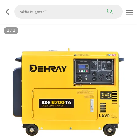
2
/
2