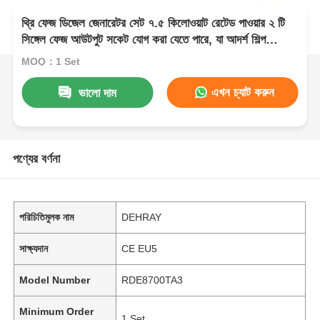
থ্রি ফেজ ডিজেল জেনারেটর সেট ৭.৫ কিলোওয়াট রেটেড পাওয়ার ২ টি
সিঙ্গেল ফেজ আউটপুট সকেট যোগ করা যেতে পারে, যা আদর্শ শিল্প
বিদ্যুতের উৎস
MOQ：1 Set
এখন চ্যাট করুন
ভালো দাম
পণ্যের বর্ণনা
পরিচিতিমুলক নাম
DEHRAY
সাক্ষ্যদান
CE EU5
Model Number
RDE8700TA3
Minimum Order
1 Set