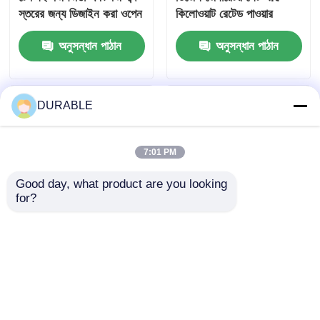
স্তরের জন্য ডিজাইন করা ওপেন
কিলোওয়াট রেটেড পাওয়ার
ফ্রেম মোটর, 7 মিটার দূরত্বে
১০.৮এ কারেন্ট বিভিন্ন শিল্পের
অনুসন্ধান পাঠান
অনুসন্ধান পাঠান
72 DBA
জন্য কমপ্যাক্ট পাওয়ার সোর্স
DURABLE
7:01 PM
Good day, what product are you looking 
for?
রেটেড ভোল্টেজ ২৩০০-৪০০V ৫
নির্মাণ সাইট এবং শিল্প স্থাপনার
কিলোওয়াট-১০০ কিলোওয়াট শিল্প
জন্য থ্রি-ফেজ ডিজেল
বিদ্যুৎ মডিউল, পাওয়ার ফ্যাক্টর
জেনারেটর 230400V নামমাত্র
০.৮ ল্যাগ সহ, যা শক্তি খরচ
ভোল্টেজ স্থিতিশীল শক্তি
অনুসন্ধান পাঠান
অনুসন্ধান পাঠান
অপটিমাইজ করার জন্য ডিজাইন
সরবরাহ
করা হয়েছে