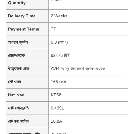
Quantity
Delivery Time
2 Weeks
Payment Terms
TT
পাওয়ার ফ্যাক্টর
0.8 (ল্যাগ)
বোর×স্রোক
92×75 মিমি
উত্তেজনা মোড
AVR সহ স্ব-উত্তেজনা ধ্রুবক ভোল্টেজ
নেট ওজন
165 কেজি
বিকল্প মডেল
KTS8
মোট স্থানচ্যুতি
0.499L
রেট করা বর্তমান
10.8A