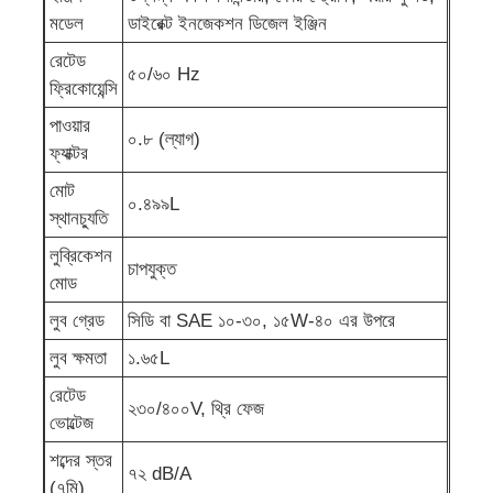
মডেল
ডাইরেক্ট ইনজেকশন ডিজেল ইঞ্জিন
শব্দরোধী জেনারেটর সেট
রেটেড
৫০/৬০ Hz
ফ্রিকোয়েন্সি
বাড়ির ব্যবহারের জন্য জেনারেটর
পাওয়ার
০.৮ (ল্যাগ)
ফ্যাক্টর
মোট
ক্যানোপি জেনারেটর সেট
০.৪৯৯L
স্থানচ্যুতি
লুব্রিকেশন
নিম্ন শব্দ জেনারেটর
চাপযুক্ত
মোড
লুব গ্রেড
সিডি বা SAE ১০-৩০, ১৫W-৪০ এর উপরে
জেনারেটর রক্ষণাবেক্ষণ
লুব ক্ষমতা
১.৬৫L
রেটেড
ঢালাই জেনারেটর সেট
২৩০/৪০০V, থ্রি ফেজ
ভোল্টেজ
শব্দের স্তর
জেনারেটর ডিজেল ইঞ্জিন
৭২ dB/A
(৭মি)