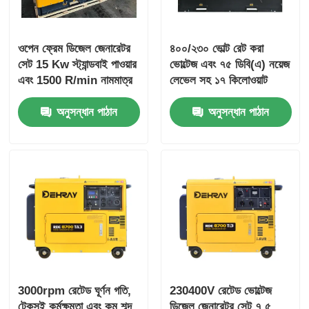
ওপেন ফ্রেম ডিজেল জেনারেটর
৪০০/২৩০ ভোল্ট রেট করা
সেট 15 Kw স্ট্যান্ডবাই পাওয়ার
ভোল্টেজ এবং ৭৫ ডিবি(এ) নয়েজ
এবং 1500 R/min নামমাত্র
লেভেল সহ ১৭ কিলোওয়াট
গতির সাথে
ইঞ্জিন রেট করা পাওয়ার ডিজেল
অনুসন্ধান পাঠান
অনুসন্ধান পাঠান
জেনারেটর সেট
3000rpm রেটেড ঘূর্ণন গতি,
230400V রেটেড ভোল্টেজ
টেকসই কর্মক্ষমতা এবং কম শব্দ
ডিজেল জেনারেটর সেট ৭.৫