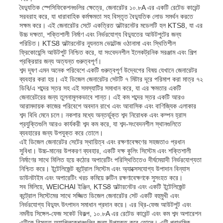
বৈদ্যুতিক স্পেসিফিকেশনগুলির ক্ষেত্রে, জেনারেটর ১০.৮A এর একটি রেটেড কারেন্ট
সরবরাহ করে, যা ধারাবাহিক কর্মক্ষমতা সহ বিস্তৃত বৈদ্যুতিক লোড সমর্থন করতে
সক্ষম করে। এই জেনারেটর সেটে একত্রিত অল্টারনেটর মডেলটি হল KTS8, যা এর
আমাদের সম্পর্কে
উচ্চ দক্ষতা, শক্তিশালী নির্মাণ এবং নির্ভরযোগ্য বিদ্যুতের আউটপুটের জন্য
পরিচিত। KTS8 অল্টারনেটর ন্যূনতম ভোল্টেজ ওঠানামা এবং স্থিতিশীল
ফ্রিকোয়েন্সি আউটপুট নিশ্চিত করে, যা সংবেদনশীল ইলেকট্রনিক সরঞ্জাম এবং শিল্প
কারখানা ভ্রমণ
প্রক্রিয়ার জন্য অত্যন্ত গুরুত্বপূর্ণ।
শব্দ দূষণ এমন অনেক পরিবেশে একটি গুরুত্বপূর্ণ উদ্বেগের বিষয় যেখানে জেনারেটর
ব্যবহার করা হয়। এই ডিজেল জেনারেটর সেটটি ৭ মিটার দূরে পরিমাপ করা মাত্র ৭২
ডিবি/এ শব্দের স্তর সহ এই সমস্যাটির সমাধান করে, যা এর ক্ষমতার একটি
মান নিয়ন্ত্রণ
জেনারেটরের জন্য তুলনামূলকভাবে শান্ত। এই কম শব্দের স্তর একটি আরও
আরামদায়ক কাজের পরিবেশে অবদান রাখে এবং আবাসিক এবং বাণিজ্যিক এলাকার
শব্দ বিধি মেনে চলে। নকশার মধ্যে অন্তর্ভুক্ত শব্দ নিরোধক এবং কম্পন হ্রাস
আমাদের সাথে যোগাযোগ করুন
প্রযুক্তিগুলি আরও কার্যকরী শব্দ কম করে, যা শব্দ-সংবেদনশীল স্থানগুলিতে
ব্যবহারের জন্য উপযুক্ত করে তোলে।
এই ডিজেল জেনারেটর সেটের স্থায়িত্ব এবং রক্ষণাবেক্ষণের সহজতাও প্রধান
সুবিধা। উচ্চ-মানের উপকরণ ব্যবহার, একটি দক্ষ কুলিং সিস্টেম এবং শক্তিশালী
খবর
নির্মাণের সাথে মিলিত হয়ে কঠোর অপারেটিং পরিস্থিতিতেও দীর্ঘমেয়াদী নির্ভরযোগ্যতা
নিশ্চিত করে। ইন্টেলিজেন্ট কন্ট্রোল সিস্টেম এবং অ্যাক্সেসযোগ্য উপাদান বিন্যাস
ডাউনটাইম এবং অপারেটিং খরচ কমিয়ে রুটিন রক্ষণাবেক্ষণকে সুসংহত করে।
সব ক্ষেত্রেই
সব মিলিয়ে, WEICHAI ইঞ্জিন, KTS8 অল্টারনেটর এবং একটি ইন্টেলিজেন্ট
কন্ট্রোল সিস্টেমের সাথে সজ্জিত ডিজেল জেনারেটর সেট একটি বহুমুখী এবং
নির্ভরযোগ্য বিদ্যুৎ উৎপাদন সমাধান প্রদান করে। এর থ্রি-ফেজ আউটপুট এবং
নমনীয় সিঙ্গেল-ফেজ সকেট বিকল্প, ১০.৮A এর রেটেড কারেন্ট এবং কম শব্দ অপারেশন
উদ্ধৃতির জন্য আবেদন
এটিকে বিস্তৃত অ্যাপ্লিকেশনগুলির জন্য উপযুক্ত করে তোলে। এটি প্রাথমিক