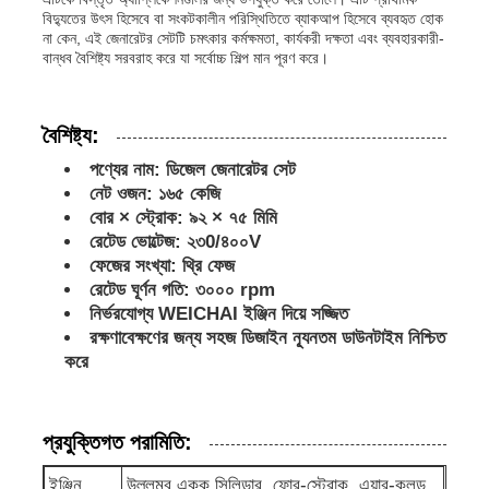
বিদ্যুতের উৎস হিসেবে বা সংকটকালীন পরিস্থিতিতে ব্যাকআপ হিসেবে ব্যবহৃত হোক
না কেন, এই জেনারেটর সেটটি চমৎকার কর্মক্ষমতা, কার্যকরী দক্ষতা এবং ব্যবহারকারী-
ডিজেল জেনারেটর সেট
বান্ধব বৈশিষ্ট্য সরবরাহ করে যা সর্বোচ্চ শিল্প মান পূরণ করে।
পেট্রোল জেনারেটর সেট
বৈশিষ্ট্য:
পণ্যের নাম: ডিজেল জেনারেটর সেট
নেট ওজন: ১৬৫ কেজি
ইনভার্টার জেনারেটর সেট
বোর × স্ট্রোক: ৯২ × ৭৫ মিমি
রেটেড ভোল্টেজ: ২৩0/৪০০V
পোর্টেবল জেনারেটর সেট
ফেজের সংখ্যা: থ্রি ফেজ
রেটেড ঘূর্ণন গতি: ৩০০০ rpm
নির্ভরযোগ্য WEICHAI ইঞ্জিন দিয়ে সজ্জিত
শিল্প জেনারেটর সেট
রক্ষণাবেক্ষণের জন্য সহজ ডিজাইন ন্যূনতম ডাউনটাইম নিশ্চিত
করে
ডিজিটাল জেনারেটর সেট
প্রযুক্তিগত পরামিতি:
ওপেন ফ্রেম জেনারেটর
ইঞ্জিন
উল্লম্ব একক সিলিন্ডার, ফোর-স্ট্রোক, এয়ার-কুলড,