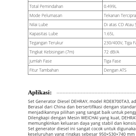
Total Pemindahan
0.499L
Mode Pelumasan
Tekanan Tercipra
Nilai Lube
Di atas CD Atau
Kapasitas Lube
1.65L
Tegangan Terukur
230/400V, Tiga F
Tingkat Kebisingan (7m)
72 dB/A
Jumlah Fase
Tiga Fase
Fitur Tambahan
Dengan ATS
Aplikasi:
Set Generator Diesel DEHRAY, model RDE8700TA3, ad
Berasal dari China dan bersertifikasi dengan standa
menjadikannya pilihan yang sangat baik untuk peng
Dilengkapi dengan Mesin WEICHAI yang kuat, DEHRAY
memungkinkan keluaran daya yang stabil dan konsist
Set generator diesel ini sangat cocok untuk digunak
keseluruhan yang ringkas sebesar 950×530×740 mm m