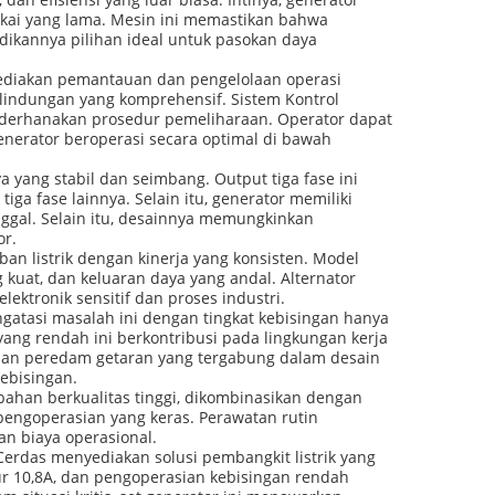
akai yang lama. Mesin ini memastikan bahwa
ikannya pilihan ideal untuk pasokan daya
enyediakan pemantauan dan pengelolaan operasi
lindungan yang komprehensif. Sistem Kontrol
yederhanakan prosedur pemeliharaan. Operator dapat
nerator beroperasi secara optimal di bawah
 yang stabil dan seimbang. Output tiga fase ini
iga fase lainnya. Selain itu, generator memiliki
nggal. Selain itu, desainnya memungkinkan
or.
an listrik dengan kinerja yang konsisten. Model
ng kuat, dan keluaran daya yang andal. Alternator
ektronik sensitif dan proses industri.
ngatasi masalah ini dengan tingkat kebisingan hanya
yang rendah ini berkontribusi pada lingkungan kerja
dan peredam getaran yang tergabung dalam desain
ebisingan.
ahan berkualitas tinggi, dikombinasikan dengan
pengoperasian yang keras. Perawatan rutin
n biaya operasional.
Cerdas menyediakan solusi pembangkit listrik yang
kur 10,8A, dan pengoperasian kebisingan rendah