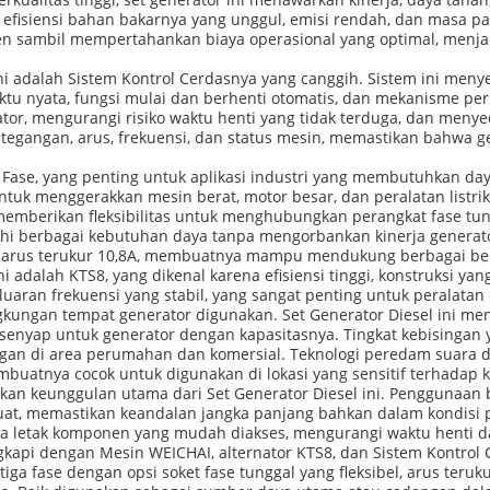
 efisiensi bahan bakarnya yang unggul, emisi rendah, dan masa p
en sambil mempertahankan biaya operasional yang optimal, menjad
l ini adalah Sistem Kontrol Cerdasnya yang canggih. Sistem ini m
tu nyata, fungsi mulai dan berhenti otomatis, dan mekanisme per
or, mengurangi risiko waktu henti yang tidak terduga, dan men
angan, arus, frekuensi, dan status mesin, memastikan bahwa ge
Fase, yang penting untuk aplikasi industri yang membutuhkan daya
tuk menggerakkan mesin berat, motor besar, dan peralatan listrik t
g memberikan fleksibilitas untuk menghubungkan perangkat fase tu
i berbagai kebutuhan daya tanpa mengorbankan kinerja generat
kan arus terukur 10,8A, membuatnya mampu mendukung berbagai beb
ni adalah KTS8, yang dikenal karena efisiensi tinggi, konstruksi ya
aran frekuensi yang stabil, yang sangat penting untuk peralatan el
ngkungan tempat generator digunakan. Set Generator Diesel ini me
f senyap untuk generator dengan kapasitasnya. Tingkat kebisingan 
gan di area perumahan dan komersial. Teknologi peredam suara 
buatnya cocok untuk digunakan di lokasi yang sensitif terhadap k
 keunggulan utama dari Set Generator Diesel ini. Penggunaan b
kuat, memastikan keandalan jangka panjang bahkan dalam kondisi 
ta letak komponen yang mudah diakses, mengurangi waktu henti da
gkapi dengan Mesin WEICHAI, alternator KTS8, dan Sistem Kontrol 
ga fase dengan opsi soket fase tunggal yang fleksibel, arus teru