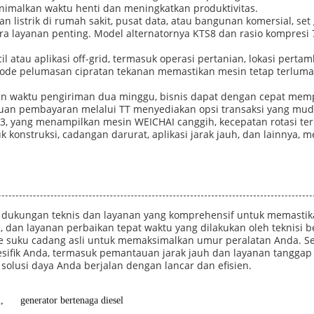
nimalkan waktu henti dan meningkatkan produktivitas.
 listrik di rumah sakit, pusat data, atau bangunan komersial, 
a layanan penting. Model alternatornya KTS8 dan rasio kompresi 7
encil atau aplikasi off-grid, termasuk operasi pertanian, lokasi per
a. Mode pelumasan cipratan tekanan memastikan mesin tetap terlum
n waktu pengiriman dua minggu, bisnis dapat dengan cepat mem
an pembayaran melalui TT menyediakan opsi transaksi yang mu
3, yang menampilkan mesin WEICHAI canggih, kecepatan rotasi te
k konstruksi, cadangan darurat, aplikasi jarak jauh, dan lainnya,
n dukungan teknis dan layanan yang komprehensif untuk memastik
, dan layanan perbaikan tepat waktu yang dilakukan oleh teknisi 
e suku cadang asli untuk memaksimalkan umur peralatan Anda. Se
esifik Anda, termasuk pemantauan jarak jauh dan layanan tangga
solusi daya Anda berjalan dengan lancar dan efisien.
l
,
generator bertenaga diesel