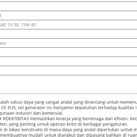
t
 SAE 10-30, 15W-40
ase
alah solusi daya yang sangat andal yang dirancang untuk memenu
r CE EU5, set generator ini menjamin kepatuhan terhadap kualitas 
gunaan industri dan komersial.
 RDE8700TA3 memastikan kinerja yang bertenaga dan efisien. Kec
en, yang penting untuk operasi kritis di berbagai pengaturan.
an di lokasi konstruksi di mana daya yang andal diperlukan untuk
embuatnya mudah untuk diangkut dan dipasang bahkan di ruang ter