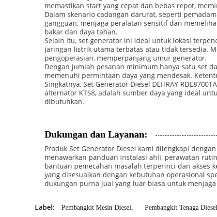
memastikan start yang cepat dan bebas repot, memi
Dalam skenario cadangan darurat, seperti pemadaman
gangguan, menjaga peralatan sensitif dan memelihar
bakar dan daya tahan.
Selain itu, set generator ini ideal untuk lokasi terp
jaringan listrik utama terbatas atau tidak tersedi
pengoperasian, memperpanjang umur generator.
Dengan jumlah pesanan minimum hanya satu set da
memenuhi permintaan daya yang mendesak. Ketentu
Singkatnya, Set Generator Diesel DEHRAY RDE8700TA
alternator KTS8, adalah sumber daya yang ideal untu
dibutuhkan.
Dukungan dan Layanan:
Produk Set Generator Diesel kami dilengkapi denga
menawarkan panduan instalasi ahli, perawatan rutin
bantuan pemecahan masalah terperinci dan akses k
yang disesuaikan dengan kebutuhan operasional sp
dukungan purna jual yang luar biasa untuk menjaga 
Label:
Pembangkit Mesin Diesel
,
Pembangkit Tenaga Diese