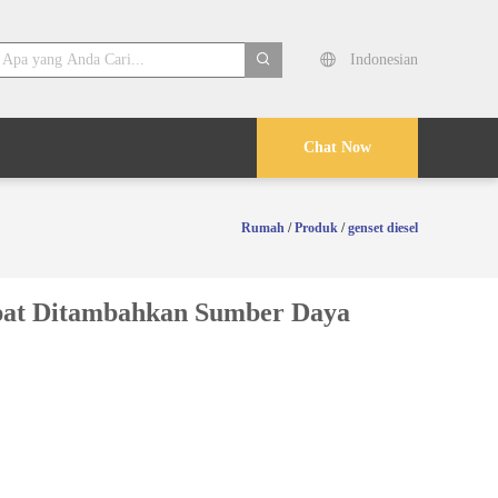
Indonesian
search
Chat Now
Rumah
/
Produk
/
genset diesel
apat Ditambahkan Sumber Daya