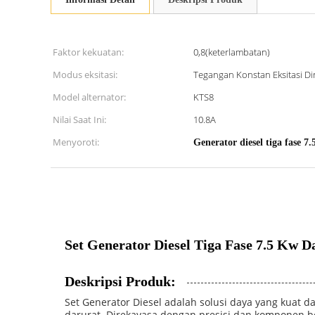
Faktor kekuatan:
0,8(keterlambatan)
Modus eksitasi:
Tegangan Konstan Eksitasi D
Model alternator:
KTS8
Nilai Saat Ini:
10.8A
Menyoroti:
Generator diesel tiga fase 7
Set Generator Diesel Tiga Fase 7.5 Kw 
Deskripsi Produk:
Set Generator Diesel adalah solusi daya yang kuat 
darurat. Direkayasa dengan presisi dan komponen berk