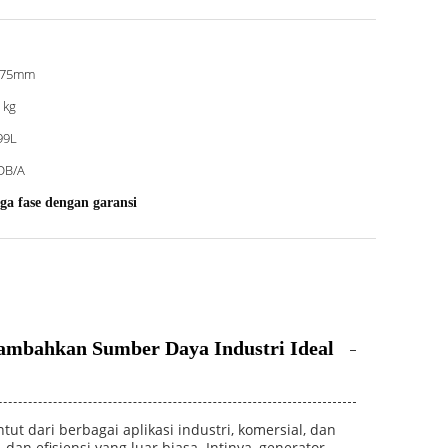
x75mm
 kg
99L
DB/A
iga fase dengan garansi
itambahkan Sumber Daya Industri Ideal
t dari berbagai aplikasi industri, komersial, dan
dan efisiensi yang luar biasa. Intinya, generator