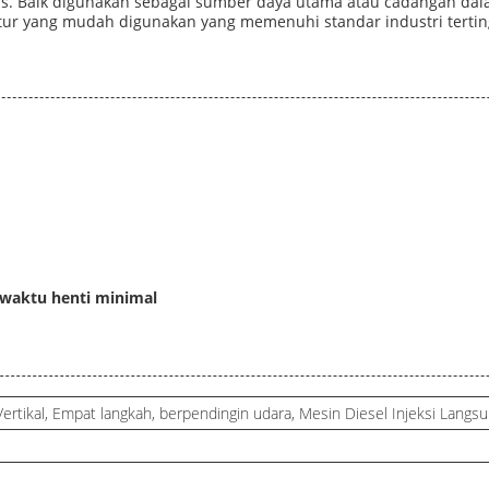
. Baik digunakan sebagai sumber daya utama atau cadangan dalam 
 fitur yang mudah digunakan yang memenuhi standar industri tertin
waktu henti minimal
 Vertikal, Empat langkah, berpendingin udara, Mesin Diesel Injeksi Langs