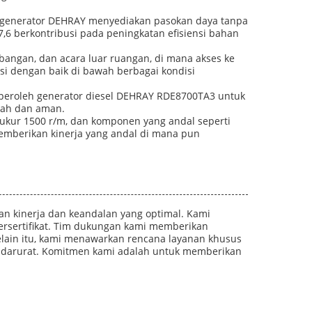
set generator DEHRAY menyediakan pasokan daya tanpa
,6 berkontribusi pada peningkatan efisiensi bahan
tambangan, dan acara luar ruangan, di mana akses ke
asi dengan baik di bawah berbagai kondisi
peroleh generator diesel DEHRAY RDE8700TA3 untuk
dah dan aman.
rukur 1500 r/m, dan komponen yang andal seperti
 memberikan kinerja yang andal di mana pun
an kinerja dan keandalan yang optimal. Kami
bersertifikat. Tim dukungan kami memberikan
lain itu, kami menawarkan rencana layanan khusus
p darurat. Komitmen kami adalah untuk memberikan