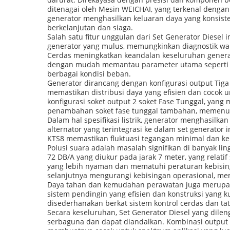
ditenagai oleh Mesin WEICHAI, yang terkenal dengan
generator menghasilkan keluaran daya yang konsist
berkelanjutan dan siaga.
Salah satu fitur unggulan dari Set Generator Diese
generator yang mulus, memungkinkan diagnostik wak
Cerdas meningkatkan keandalan keseluruhan generat
dengan mudah memantau parameter utama seperti teg
berbagai kondisi beban.
Generator dirancang dengan konfigurasi output Tiga 
memastikan distribusi daya yang efisien dan cocok un
konfigurasi soket output 2 soket Fase Tunggal, yan
penambahan soket fase tunggal tambahan, memenuh
Dalam hal spesifikasi listrik, generator menghasil
alternator yang terintegrasi ke dalam set generator i
KTS8 memastikan fluktuasi tegangan minimal dan kelu
Polusi suara adalah masalah signifikan di banyak li
72 DB/A yang diukur pada jarak 7 meter, yang relati
yang lebih nyaman dan mematuhi peraturan kebisin
selanjutnya mengurangi kebisingan operasional, mem
Daya tahan dan kemudahan perawatan juga merupakan
sistem pendingin yang efisien dan konstruksi yang 
disederhanakan berkat sistem kontrol cerdas dan ta
Secara keseluruhan, Set Generator Diesel yang dilen
serbaguna dan dapat diandalkan. Kombinasi output ti