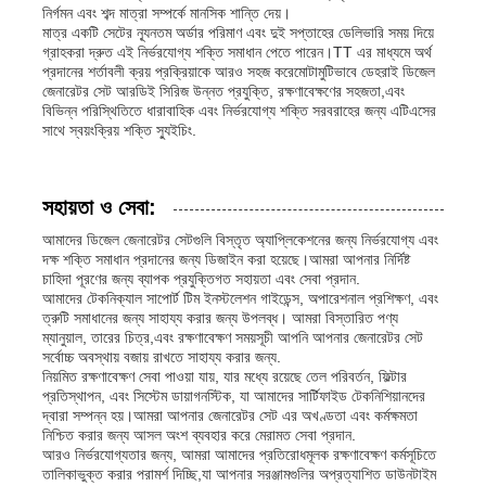
নির্গমন এবং শব্দ মাত্রা সম্পর্কে মানসিক শান্তি দেয়।
মাত্র একটি সেটের ন্যূনতম অর্ডার পরিমাণ এবং দুই সপ্তাহের ডেলিভারি সময় দিয়ে
গ্রাহকরা দ্রুত এই নির্ভরযোগ্য শক্তি সমাধান পেতে পারেন।TT এর মাধ্যমে অর্থ
প্রদানের শর্তাবলী ক্রয় প্রক্রিয়াকে আরও সহজ করেমোটামুটিভাবে ডেহরাই ডিজেল
জেনারেটর সেট আরডিই সিরিজ উন্নত প্রযুক্তি, রক্ষণাবেক্ষণের সহজতা,এবং
বিভিন্ন পরিস্থিতিতে ধারাবাহিক এবং নির্ভরযোগ্য শক্তি সরবরাহের জন্য এটিএসের
সাথে স্বয়ংক্রিয় শক্তি স্যুইচিং.
সহায়তা ও সেবা:
আমাদের ডিজেল জেনারেটর সেটগুলি বিস্তৃত অ্যাপ্লিকেশনের জন্য নির্ভরযোগ্য এবং
দক্ষ শক্তি সমাধান প্রদানের জন্য ডিজাইন করা হয়েছে।আমরা আপনার নির্দিষ্ট
চাহিদা পূরণের জন্য ব্যাপক প্রযুক্তিগত সহায়তা এবং সেবা প্রদান.
আমাদের টেকনিক্যাল সাপোর্ট টিম ইনস্টলেশন গাইডেন্স, অপারেশনাল প্রশিক্ষণ, এবং
ত্রুটি সমাধানের জন্য সাহায্য করার জন্য উপলব্ধ। আমরা বিস্তারিত পণ্য
ম্যানুয়াল, তারের চিত্র,এবং রক্ষণাবেক্ষণ সময়সূচী আপনি আপনার জেনারেটর সেট
সর্বোচ্চ অবস্থায় বজায় রাখতে সাহায্য করার জন্য.
নিয়মিত রক্ষণাবেক্ষণ সেবা পাওয়া যায়, যার মধ্যে রয়েছে তেল পরিবর্তন, ফিল্টার
প্রতিস্থাপন, এবং সিস্টেম ডায়াগনস্টিক, যা আমাদের সার্টিফাইড টেকনিশিয়ানদের
দ্বারা সম্পন্ন হয়।আমরা আপনার জেনারেটর সেট এর অখণ্ডতা এবং কর্মক্ষমতা
নিশ্চিত করার জন্য আসল অংশ ব্যবহার করে মেরামত সেবা প্রদান.
আরও নির্ভরযোগ্যতার জন্য, আমরা আমাদের প্রতিরোধমূলক রক্ষণাবেক্ষণ কর্মসূচিতে
তালিকাভুক্ত করার পরামর্শ দিচ্ছি,যা আপনার সরঞ্জামগুলির অপ্রত্যাশিত ডাউনটাইম