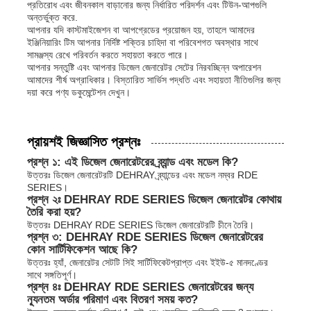
প্রতিরোধ এবং জীবনকাল বাড়ানোর জন্য নির্ধারিত পরিদর্শন এবং টিউন-আপগুলি
অন্তর্ভুক্ত করে.
আপনার যদি কাস্টমাইজেশন বা আপগ্রেডের প্রয়োজন হয়, তাহলে আমাদের
ইঞ্জিনিয়ারিং টিম আপনার নির্দিষ্ট শক্তির চাহিদা বা পরিবেশগত অবস্থার সাথে
সামঞ্জস্য রেখে পরিবর্তন করতে সহায়তা করতে পারে।
আপনার সন্তুষ্টি এবং আপনার ডিজেল জেনারেটর সেটের নিরবচ্ছিন্ন অপারেশন
আমাদের শীর্ষ অগ্রাধিকার। বিস্তারিত সার্ভিস পদ্ধতি এবং সহায়তা নীতিগুলির জন্য
দয়া করে পণ্য ডকুমেন্টেশন দেখুন।
প্রায়শই জিজ্ঞাসিত প্রশ্নঃ
প্রশ্ন ১: এই ডিজেল জেনারেটরের ব্র্যান্ড এবং মডেল কি?
উত্তরঃ ডিজেল জেনারেটরটি DEHRAY ব্র্যান্ডের এবং মডেল নম্বর RDE
SERIES।
প্রশ্ন ২ঃ DEHRAY RDE SERIES ডিজেল জেনারেটর কোথায়
তৈরি করা হয়?
উত্তরঃ DEHRAY RDE SERIES ডিজেল জেনারেটরটি চীনে তৈরি।
প্রশ্ন ৩: DEHRAY RDE SERIES ডিজেল জেনারেটরের
কোন সার্টিফিকেশন আছে কি?
উত্তরঃ হ্যাঁ, জেনারেটর সেটটি সিই সার্টিফিকেটপ্রাপ্ত এবং ইইউ-৫ মানদণ্ডের
সাথে সঙ্গতিপূর্ণ।
প্রশ্ন ৪ঃ DEHRAY RDE SERIES জেনারেটরের জন্য
ন্যূনতম অর্ডার পরিমাণ এবং বিতরণ সময় কত?