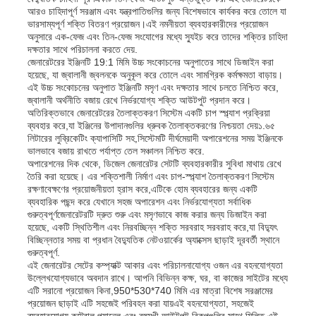
আরও চাহিদাপূর্ণ সরঞ্জাম এবং যন্ত্রপাতিগুলির জন্য বিশেষভাবে কার্যকর করে তোলে যা
ভারসাম্যপূর্ণ শক্তি বিতরণ প্রয়োজন।এই নমনীয়তা ব্যবহারকারীদের প্রয়োজন
অনুসারে এক-ফেজ এবং তিন-ফেজ সংযোগের মধ্যে স্যুইচ করে তাদের শক্তির চাহিদা
দক্ষতার সাথে পরিচালনা করতে দেয়.
জেনারেটরের ইঞ্জিনটি 19:1 মিমি উচ্চ সংকোচনের অনুপাতের সাথে ডিজাইন করা
হয়েছে, যা জ্বালানী জ্বলনকে অনুকূল করে তোলে এবং সামগ্রিক কর্মক্ষমতা বাড়ায়।
এই উচ্চ সংকোচনের অনুপাত ইঞ্জিনটি মসৃণ এবং দক্ষতার সাথে চলতে নিশ্চিত করে,
জ্বালানী অর্থনীতি বজায় রেখে নির্ভরযোগ্য শক্তি আউটপুট প্রদান করে।
অতিরিক্তভাবে জেনারেটরের তৈলাক্তকরণ সিস্টেম একটি চাপ স্প্ল্যাশ প্রক্রিয়া
ব্যবহার করে,যা ইঞ্জিনের উপাদানগুলির ধ্রুবক তৈলাক্তকরণের নিশ্চয়তা দেয়১.৬৫
লিটারের লুব্রিকেটিং ক্যাপাসিটি সহ,সিস্টেমটি দীর্ঘমেয়াদী অপারেশনের সময় ইঞ্জিনকে
ভালভাবে বজায় রাখতে পর্যাপ্ত তেল সঞ্চালন নিশ্চিত করে.
অপারেশনের দিক থেকে, ডিজেল জেনারেটর সেটটি ব্যবহারকারীর সুবিধা মাথায় রেখে
তৈরি করা হয়েছে। এর শক্তিশালী নির্মাণ এবং চাপ-স্প্ল্যাশ তৈলাক্তকরণ সিস্টেম
রক্ষণাবেক্ষণের প্রয়োজনীয়তা হ্রাস করে,এটিকে হোম ব্যবহারের জন্য একটি
ব্যবহারিক পছন্দ করে যেখানে সহজ অপারেশন এবং নির্ভরযোগ্যতা সর্বাধিক
গুরুত্বপূর্ণজেনারেটরটি দ্রুত শুরু এবং মসৃণভাবে কাজ করার জন্য ডিজাইন করা
বাড়ি
হয়েছে, একটি স্থিতিশীল এবং নিরবচ্ছিন্ন শক্তি সরবরাহ সরবরাহ করে,যা বিদ্যুৎ
বিচ্ছিন্নতার সময় বা প্রধান বৈদ্যুতিক নেটওয়ার্কের অ্যাক্সেস ছাড়াই দূরবর্তী স্থানে
গুরুত্বপূর্ণ.
এই জেনারেটর সেটের কম্প্যাক্ট আকার এবং পরিচালনাযোগ্য ওজন এর বহনযোগ্যতা
পণ্য
উল্লেখযোগ্যভাবে অবদান রাখে। আপনি বিভিন্ন কক্ষ, ঘর, বা কাজের সাইটের মধ্যে
এটি সরানো প্রয়োজন কিনা,950*530*740 মিমি এর মাত্রা বিশেষ সরঞ্জামের
প্রয়োজন ছাড়াই এটি সহজেই পরিবহন করা যায়এই বহনযোগ্যতা, সহজেই
ভিডিও
ব্যবহারযোগ্য কন্ট্রোল প্যানেল এবং বহুমুখী আউটপুট বিকল্পগুলির সাথে মিলিত,এই