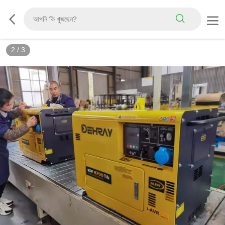
2
/
3