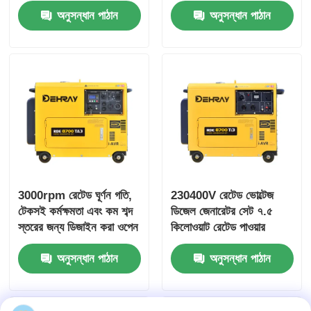
অনুসন্ধান পাঠান
অনুসন্ধান পাঠান
জেনারেটর সেট
3000rpm রেটেড ঘূর্ণন গতি,
230400V রেটেড ভোল্টেজ
টেকসই কর্মক্ষমতা এবং কম শব্দ
ডিজেল জেনারেটর সেট ৭.৫
স্তরের জন্য ডিজাইন করা ওপেন
কিলোওয়াট রেটেড পাওয়ার
ফ্রেম মোটর, 7 মিটার দূরত্বে
১০.৮এ কারেন্ট বিভিন্ন শিল্পের
অনুসন্ধান পাঠান
অনুসন্ধান পাঠান
72 DBA
জন্য কমপ্যাক্ট পাওয়ার সোর্স