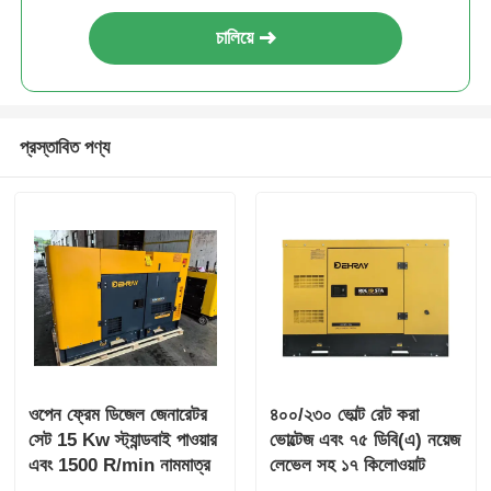
চালিয়ে
প্রস্তাবিত পণ্য
ওপেন ফ্রেম ডিজেল জেনারেটর
৪০০/২৩০ ভোল্ট রেট করা
সেট 15 Kw স্ট্যান্ডবাই পাওয়ার
ভোল্টেজ এবং ৭৫ ডিবি(এ) নয়েজ
এবং 1500 R/min নামমাত্র
লেভেল সহ ১৭ কিলোওয়াট
গতির সাথে
ইঞ্জিন রেট করা পাওয়ার ডিজেল