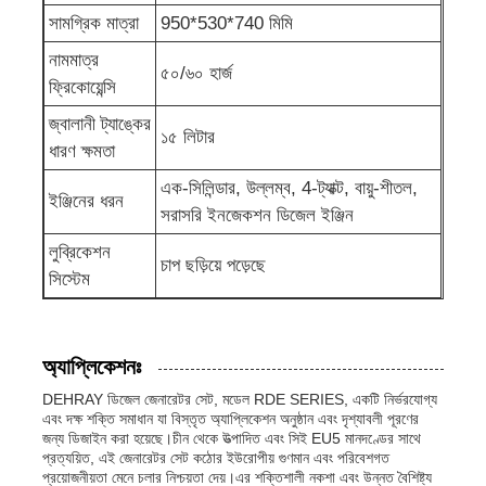
সামগ্রিক মাত্রা
950*530*740 মিমি
শব্দরোধী জেনারেটর সেট
নামমাত্র
৫০/৬০ হার্জ
ফ্রিকোয়েন্সি
বাড়ির ব্যবহারের জন্য জেনারেটর
জ্বালানী ট্যাঙ্কের
১৫ লিটার
ধারণ ক্ষমতা
এক-সিলিন্ডার, উল্লম্ব, 4-ট্যাক্ট, বায়ু-শীতল,
ক্যানোপি জেনারেটর সেট
ইঞ্জিনের ধরন
সরাসরি ইনজেকশন ডিজেল ইঞ্জিন
লুব্রিকেশন
নিম্ন শব্দ জেনারেটর
চাপ ছড়িয়ে পড়েছে
সিস্টেম
জেনারেটর রক্ষণাবেক্ষণ
অ্যাপ্লিকেশনঃ
ঢালাই জেনারেটর সেট
DEHRAY ডিজেল জেনারেটর সেট, মডেল RDE SERIES, একটি নির্ভরযোগ্য
এবং দক্ষ শক্তি সমাধান যা বিস্তৃত অ্যাপ্লিকেশন অনুষ্ঠান এবং দৃশ্যাবলী পূরণের
জন্য ডিজাইন করা হয়েছে।চীন থেকে উত্পাদিত এবং সিই EU5 মানদণ্ডের সাথে
প্রত্যয়িত, এই জেনারেটর সেট কঠোর ইউরোপীয় গুণমান এবং পরিবেশগত
জেনারেটর ডিজেল ইঞ্জিন
প্রয়োজনীয়তা মেনে চলার নিশ্চয়তা দেয়।এর শক্তিশালী নকশা এবং উন্নত বৈশিষ্ট্য