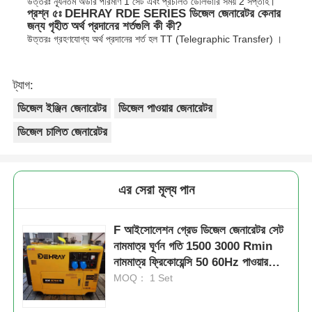
উত্তরঃ ন্যূনতম অর্ডার পরিমাণ 1 সেট এবং প্রচলিত ডেলিভারি সময় 2 সপ্তাহ।
প্রশ্ন ৫ঃ DEHRAY RDE SERIES ডিজেল জেনারেটর কেনার
জন্য গৃহীত অর্থ প্রদানের শর্তগুলি কী কী?
উত্তরঃ গ্রহণযোগ্য অর্থ প্রদানের শর্ত হল TT (Telegraphic Transfer) ।
ট্যাগ:
ডিজেল ইঞ্জিন জেনারেটর
ডিজেল পাওয়ার জেনারেটর
ডিজেল চালিত জেনারেটর
এর সেরা মূল্য পান
F আইসোলেশন গ্রেড ডিজেল জেনারেটর সেট
নামমাত্র ঘূর্ণন গতি 1500 3000 Rmin
নামমাত্র ফ্রিকোয়েন্সি 50 60Hz পাওয়ার
সাপ্লাই সমাধান
MOQ： 1 Set