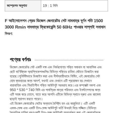
কম্প্রেশন অনুপাত
19 : 1 মিমি
F আইসোলেশন গ্রেড ডিজেল জেনারেটর সেট নামমাত্র ঘূর্ণন গতি 1500
3000 Rmin নামমাত্র ফ্রিকোয়েন্সি 50 60Hz পাওয়ার সাপ্লাই সমাধান
বিবরণ:
পণ্যের বর্ণনাঃ
ডিজেল জেনারেটর সেট একটি দক্ষ এবং নির্ভরযোগ্য শক্তি সমাধান যা আবাসিক এবং
ছোট বাণিজ্যিক অ্যাপ্লিকেশনগুলির বিভিন্ন শক্তির চাহিদা মেটাতে ডিজাইন করা
হয়েছে।সুনির্দিষ্টভাবে ডিজাইন করা এবং দীর্ঘস্থায়ীভাবে নির্মিত, এই জেনারেটর সেট
হোম ব্যবহারের জন্য আদর্শ, যখনই এবং যেখানে এটি প্রয়োজন হয় সেখানে
ধারাবাহিক এবং স্থিতিশীল শক্তি আউটপুট সরবরাহ করে।এর কম্প্যাক্ট নকশা এবং
950 * 530 * 740 মিমি এর সামগ্রিক মাত্রা পরিবহন এবং ইনস্টলেশনের জন্য
এটি সহজ করে তোলে, যাতে করে আপনি এটিকে বিভিন্ন স্থানে দ্রুত এবং ঝামেলা
ছাড়াই স্থাপন করতে পারেন।
এই ডিজেল জেনারেটর সেটের অন্যতম বৈশিষ্ট্য হল এর বহুমুখিতা। এটি একটি
একক-ফেজ এবং একটি তিন-ফেজ আউটপুট ভর্তি উভয়ই দিয়ে সজ্জিত।বিভিন্ন
বৈদ্যুতিক চাহিদা পূরণএকটি তিন-ফেজ আউটপুট অন্তর্ভুক্ত করা এই জেনারেটরকে