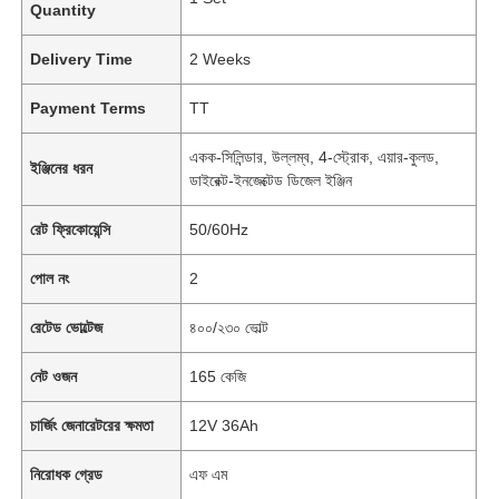
Quantity
Delivery Time
2 Weeks
Payment Terms
TT
একক-সিলিন্ডার, উল্লম্ব, 4-স্ট্রোক, এয়ার-কুলড,
ইঞ্জিনের ধরন
ডাইরেক্ট-ইনজেক্টেড ডিজেল ইঞ্জিন
রেট ফ্রিকোয়েন্সি
50/60Hz
পোল নং
2
রেটেড ভোল্টেজ
৪০০/২৩০ ভোল্ট
নেট ওজন
165 কেজি
চার্জিং জেনারেটরের ক্ষমতা
12V 36Ah
নিরোধক গ্রেড
এফ এম