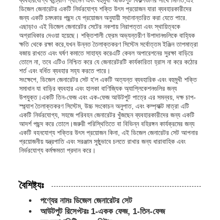
ডিজেল জেনারেটর একটি নির্ভরযোগ্য শক্তি উৎস প্রয়োজন যারা ব্যবহারকারীদের
জন্য একটি চমৎকার পছন্দ যে প্রয়োজন অনুযায়ী স্থানান্তরিত করা যেতে পারে.
এছাড়াও এই ডিজেল জেনারেটর সেটের নকশায় নিরাপত্তা এবং স্থায়িত্বকে
আমাদের সম্পর্কে
অগ্রাধিকার দেওয়া হয়েছে। শক্তিশালী ফ্রেম অভ্যন্তরীণ উপাদানগুলিকে বাহ্যিক
ক্ষতি থেকে রক্ষা করে,যখন উন্নত তৈলাক্তকরণ সিস্টেম সর্বোত্তম ইঞ্জিন তাপমাত্রা
বজায় রাখতে এবং ঘর্ষণ কমাতে সাহায্য করেএটি কেবল অপারেশনের সুরক্ষা বাড়িয়ে
কারখানা ভ্রমণ
তোলে না, তবে এটিও নিশ্চিত করে যে জেনারেটরটি কার্যকারিতা হ্রাস না করে কঠোর
শর্ত এবং বর্ধিত ব্যবহার সহ্য করতে পারে।
সংক্ষেপে, ডিজেল জেনারেটর সেট হ'ল একটি অত্যন্ত ব্যবহারিক এবং বহুমুখী শক্তি
সমাধান যা বাড়ির ব্যবহার এবং হালকা বাণিজ্যিক অ্যাপ্লিকেশনগুলির জন্য
মান নিয়ন্ত্রণ
উপযুক্ত।একটি তিন-ফেজ এবং এক-ফেজ আউটপুট পাত্রে এর সমন্বয়, দক্ষ চাপ-
স্প্ল্যাশ তৈলাক্তকরণ সিস্টেম, উচ্চ সংকোচন অনুপাত, এবং কম্প্যাক্ট মাত্রা এটি
একটি নির্ভরযোগ্য, সহজে পরিবহন জেনারেটর খুঁজছেন ব্যবহারকারীদের জন্য একটি
আমাদের সাথে যোগাযোগ করুন
আদর্শ পছন্দ করে তোলে।জরুরী পরিস্থিতিতে বা বিভিন্ন বহিরঙ্গন কার্যক্রমের জন্য
একটি বহনযোগ্য শক্তির উৎস প্রয়োজন কিনা, এই ডিজেল জেনারেটর সেট আপনার
প্রয়োজনীয় যন্ত্রপাতি এবং সরঞ্জাম সুষ্ঠুভাবে চলতে রাখার জন্য ধারাবাহিক এবং
নির্ভরযোগ্য কর্মক্ষমতা প্রদান করে।
খবর
সব ক্ষেত্রেই
বৈশিষ্ট্যঃ
পণ্যের নামঃ ডিজেল জেনারেটর সেট
আউটপুট রিসেপ্টরঃ 1-একক ফেজ, 1-তিন-ফেজ
উদ্ধৃতির জন্য আবেদন