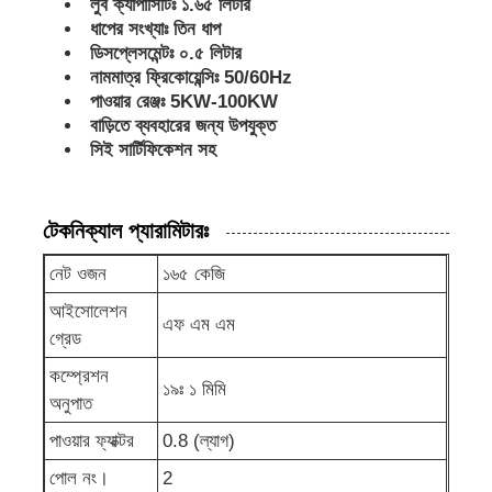
লুব ক্যাপাসিটিঃ ১.৬৫ লিটার
ধাপের সংখ্যাঃ তিন ধাপ
ডিসপ্লেসমেন্টঃ ০.৫ লিটার
ডিজেল জেনারেটর সেট
নামমাত্র ফ্রিকোয়েন্সিঃ 50/60Hz
পাওয়ার রেঞ্জঃ 5KW-100KW
বাড়িতে ব্যবহারের জন্য উপযুক্ত
পেট্রোল জেনারেটর সেট
সিই সার্টিফিকেশন সহ
ইনভার্টার জেনারেটর সেট
টেকনিক্যাল প্যারামিটারঃ
পোর্টেবল জেনারেটর সেট
নেট ওজন
১৬৫ কেজি
আইসোলেশন
এফ এম এম
শিল্প জেনারেটর সেট
গ্রেড
কম্প্রেশন
১৯ঃ ১ মিমি
অনুপাত
ডিজিটাল জেনারেটর সেট
পাওয়ার ফ্যাক্টর
0.8 (ল্যাগ)
ওপেন ফ্রেম জেনারেটর
পোল নং।
2