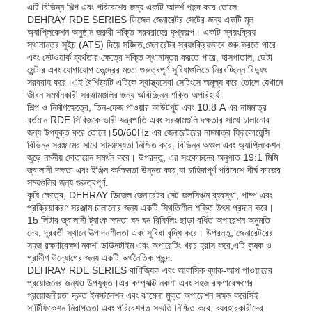
এটি বিভিন্ন শিল্প এবং পরিবেশের জন্য একটি আদর্শ পছন্দ করে তোলে.
DEHRAY RDE SERIES ডিজেল জেনারেটর সেটের জন্য একটি মূল
নিকাশী জল পাম্প
অ্যাপ্লিকেশন অনুষ্ঠান জরুরী শক্তি সরবরাহের দৃশ্যকল্প। একটি স্বয়ংক্রিয়
স্থানান্তর সুইচ (ATS) দিয়ে সজ্জিত,জেনারেটর স্বয়ংক্রিয়ভাবে শুরু করতে পারে
এবং নেটওয়ার্ক ব্যর্থতার ক্ষেত্রে শক্তি স্থানান্তর করতে পারে, হাসপাতাল, ডেটা
সেন্টার এবং যোগাযোগ কেন্দ্রের মতো গুরুত্বপূর্ণ সুবিধাগুলিতে নিরবচ্ছিন্ন বিদ্যুৎ
সরবরাহ করে।এই বৈশিষ্ট্যটি এটিকে স্বাস্থ্যসেবা সেটিংসে অমূল্য করে তোলে যেখানে
জীবন সমর্থনকারী সরঞ্জামগুলির জন্য অবিচ্ছিন্ন শক্তি অপরিহার্য.
শিল্প ও নির্মাণক্ষেত্রে, তিন-ফেজ পাওয়ার আউটপুট এবং 10.8 A এর নামমাত্র
বর্তমান RDE সিরিজকে ভারী যন্ত্রপাতি এবং সরঞ্জামগুলি দক্ষতার সাথে চালানোর
জন্য উপযুক্ত করে তোলে।50/60Hz এর জেনারেটরের নামমাত্র ফ্রিকোয়েন্সি
বিভিন্ন সরঞ্জামের সাথে সামঞ্জস্যতা নিশ্চিত করে, বিভিন্ন অঞ্চল এবং অ্যাপ্লিকেশন
জুড়ে নমনীয় মোতায়েন সমর্থন করে। উপরন্তু, এর সংকোচনের অনুপাত 19:1 মিমি
জ্বালানী দক্ষতা এবং ইঞ্জিন কর্মক্ষমতা উন্নত করে,যা চাহিদাপূর্ণ পরিবেশে দীর্ঘ কাজের
সময়গুলির জন্য গুরুত্বপূর্ণ.
কৃষি ক্ষেত্রে, DEHRAY ডিজেল জেনারেটর সেট জলসিঞ্চন ব্যবস্থা, পাম্প এবং
প্রক্রিয়াকরণ সরঞ্জাম চালানোর জন্য একটি স্থিতিশীল শক্তি উৎস প্রদান করে।
15 লিটার জ্বালানী ট্যাংক ক্ষমতা ঘন ঘন রিফিলিং ছাড়া বর্ধিত অপারেশন অনুমতি
দেয়, দূরবর্তী স্থানে উত্পাদনশীলতা এবং সুবিধা বৃদ্ধি করে। উপরন্তু, জেনারেটরের
সহজ রক্ষণাবেক্ষণ নকশা ডাউনটাইম এবং অপারেটিং খরচ হ্রাস করে,এটি কৃষক ও
গ্রামীণ উদ্যোগের জন্য একটি অর্থনৈতিক পছন্দ.
DEHRAY RDE SERIES বাণিজ্যিক এবং আবাসিক ব্যাক-আপ পাওয়ারের
প্রয়োজনের জন্যও উপযুক্ত।এর কম্প্যাক্ট নকশা এবং সহজ রক্ষণাবেক্ষণের
প্রয়োজনীয়তা দ্রুত ইনস্টলেশন এবং ঝামেলা মুক্ত অপারেশন সক্ষম করেসিই
সার্টিফিকেশন নিরাপত্তা এবং পরিবেশগত সম্মতি নিশ্চিত করে, ব্যবহারকারীদের