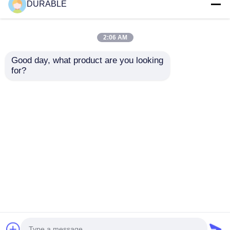
DURABLE
2:06 AM
Good day, what product are you looking 
for?
রেটেড ভোল্টেজ ২৩০০-৪০০V ৫
থ্রি ফেজ ডিজেল জেনারেটর সেট
কিলোওয়াট-১০০ কিলোওয়াট শিল্প
৭.৫ কিলোওয়াট রেটেড পাওয়ার
বিদ্যুৎ মডিউল, পাওয়ার ফ্যাক্টর
২ টি সিঙ্গেল ফেজ আউটপুট
০.৮ ল্যাগ সহ, যা শক্তি খরচ
সকেট যোগ করা যেতে পারে, যা
অনুসন্ধান পাঠান
অনুসন্ধান পাঠান
অপটিমাইজ করার জন্য ডিজাইন
আদর্শ শিল্প বিদ্যুতের উৎস
করা হয়েছে
বাড়ি
আমাদের সম্পর্কে
আমাদের সাথে যোগাযোগ করুন
Desktop Site
সাইট ম্যাপ
গোপনীয়তা নীতি
গুণ
ডিজেল জেনারেটর সেট
চীন কারখানা.Copyright © 2026
WUXI DURABLE POWER TECHNOLOGY