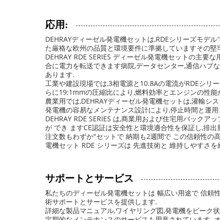
応用:
DEHRAYディーゼル発電機セットは,RDEシリーズモ
た厳格な欧州の品質と環境要件に準拠していますその堅牢
DEHRAY RDE SERIES ディーゼル発電機セットの
合に電力を転送できます病院,データセンター,通信ハブ
あります.
工業や建設現場では,3相電源と10.8Aの電流がRDEシ
らに19:1mmの圧縮比により,燃料効率とエンジンの性
農業用では,DEHRAYディーゼル発電機セットは,灌輸シ
発電機の容易なメンテナンス設計により,停止時間と運用
DEHRAY RDE SERIES は,商業用および住宅用バック
が でき ますCE認証は安全性と環境適合性を保証し,排
注文数もわずか"セットで 納期も2週間で この信頼性の
電機セット RDE シリーズは 先進技術と 維持しやす
サポートとサービス
私たちのディーゼル発電機セットは 幅広い用途で 信頼
術サポートとサービスを提供します.
詳細な製品マニュアル,ワイヤリング図,発電機をピーク状
定期的なメンテナンスのサービスも用意されています. 