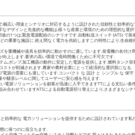
デルで,幅広い用途とシナリオに対応するように設計された信頼性と効率的な電
なデザインと先進的な機能は,様々な産業と環境のための理想的な選択
主要な用途の1つは,緊急電源配給のシナリオです.自動転送スイッチ (ATS)
などの重要な施設に 絶え間なく電力を供給しますこの特性により,生命維
リーズを重機械や道具を効率的に動かすのに適しています.発電機の名付け周波
能が向上します.要求の高い環境で長時間働くために不可欠です.
ステム,ポンプ,加工機器の動作に安定した電源を提供します.燃料タンク容量
コストが削減されます.農家や農村企業にとって経済的な選択肢になる.
アップ電源の需要にも適しています.コンパクト な 設計 と シンプル な 保守 要
出量や騒音レベルに関してユーザーに安心感を与えます.
高い電源ソリューションを顧客が迅速に入手できますTTによる支払い条件は
さを組み合わせていますATSによる自動電源切り替えにより,さまざまなシ
性と効率的な 電力ソリューションを提供するために設計されています私
態に保つのに役立ちます.
オイル交換,フィルター交換,システム診断などです.我々はまた,あなた