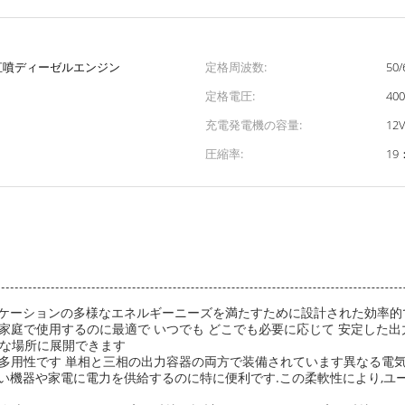
直噴ディーゼルエンジン
定格周波数:
50/
定格電圧:
400
充電発電機の容量:
12V
圧縮率:
19
ケーションの多様なエネルギーニーズを満たすために設計された効率的で信
セットは家庭で使用するのに最適で いつでも どこでも必要に応じて 安定
様々な場所に展開できます
多用性です 単相と三相の出力容器の両方で装備されています異なる電気
い機器や家電に電力を供給するのに特に便利です.この柔軟性により,ユ