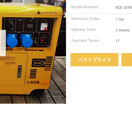
Model Number:
RDE SERI
Minimum Order
1 Set
Quantity:
Delivery Time:
2 Weeks
Payment Terms:
TT
ベストプライス