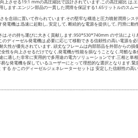
させる19:1 mmの高圧縮比で設計されています.この高圧縮比 は,エンジン
用します.エンジン部品の一貫した潤滑を保証する1.65リットルのスム
利さを念頭に置いて作られています.その堅牢な構造と圧力噴射潤滑システ
電機は,迅速に起動し, 安定して, 断続的な電源を提供して, 円滑に
その持ち運びに大きく貢献します.950*530*740mm の寸法によ
このディーゼル発電機は,必要に応じて移動できる信頼性の高い電源を必
耐久性が優先されています. 頑丈なフレームは内部部品を外部からの損傷
の安全性を向上させるだけでなく,発電機が性能を損なうことなく,苛酷な
途に適した非常に実用的で多用途の電力ソリューションです.三相と単相
な発電機を探しているユーザーにとって理想的な選択となります.緊急事態 の 
を 必要 と する かこのディーゼルジェネレーターセットは 安定した信頼性の