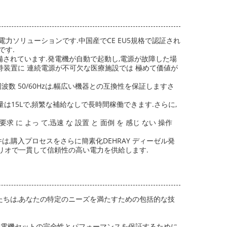
力ソリューションです.中国産でCE EU5規格で認証され
です.
 で装備されています.発電機が自動で起動し,電源が故障した場
持装置に 連続電源が不可欠な医療施設では 極めて価値が
数 50/60Hzは,幅広い機器との互換性を保証しますさ
は15Lで,頻繁な補給なしで長時間稼働できます.さらに,
求 に よっ て,迅速 な 設置 と 面倒 を 感じ ない 操作
,購入プロセスをさらに簡素化DEHRAY ディーゼル発
ナリオで一貫して信頼性の高い電力を供給します.
たちは,あなたの特定のニーズを満たすための包括的な技
の発電機セットの完全性とパフォーマンスを保証するために