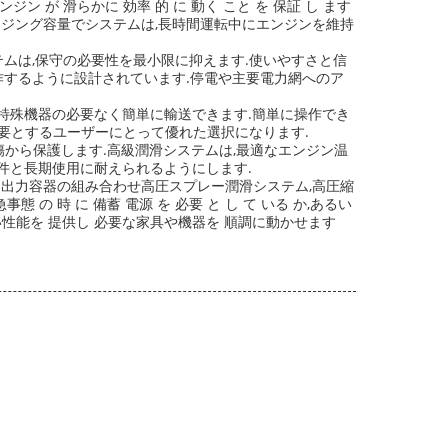
 が 滑らかに 効率 的 に 動く こと を 保証 し ます
ージング容量でシステムは,長時間運転中にエンジンを維持
ムは,保守の必要性を最小限に抑えます.使いやすさと信
動作するように設計されています.停電や主要電力網へのア
り,特殊機器の必要なく簡単に輸送できます.簡単に操作でき
要とするユーザーにとって優れた選択になります.
から保護します.高級潤滑システムは,最適なエンジン温
条件と長期使用に耐えられるようにします.
出力容器の組み合わせ高圧スプレー潤滑システム,高圧縮
時 に 備蓄 電源 を 必要 と し て いる か,あるい
高い性能を 提供し 必要な家具や機器を 順調に動かせます