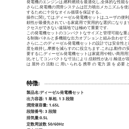
発電機のエンジンは,燃料燃焼を最適化し,全体的な性能を向上
さらに,発電機の潤滑システムは圧力噴出メカニズムを使
するために十分なオイル循環を保証する..
操作に関しては,ディーゼル発電機セットは,ユーザの便
頼性が最優先されている家庭用で実用的な選択になります発
クセスができない遠隔地では極めて重要です.
この発電機セットのコンパクトなサイズと管理可能な重さは,
る制御パネルと多機能な出力オプションと組み合わせて
さらに,このディーゼル発電機セットの設計では安全性と
度を維持し,摩擦を減らすのに役立ちます.これは,動作
要するに,ディーゼル発電機セットは家庭用や軽い商用用
比,そしてコンパクトな寸法により,信頼性があり,輸送が容易
は 屋外 の 活動 に 用い られる 携帯 の 電力 源 
特徴:
製品名:ディーゼル発電機セット
出力容器: 1 単相, 1 3 段階
潤滑液容量: 1.65L
段階番号: 3 段階
排気量:0.5L
定数周波数 50/60Hz