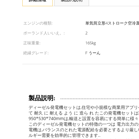
エンジンの種類:
単気筒立形4ストローク空冷
ポーランド人いいえ。:
2
正味重量:
165kg
絶縁グレード:
F うーん
製品説明:
ディーゼル発電機セットは,住宅や小規模な商業用アプリ
て 耐久 に 耐える よう に 造ら れ たこの発電機
950*530*740mmは,輸送と設置を容易にする簡単に
このディーゼル発電機セットの特徴の一つは 電力出力の
電機は,バランスのとれた電源配給を必要とするより厳し
ルギー需要を効率的に管理できます..