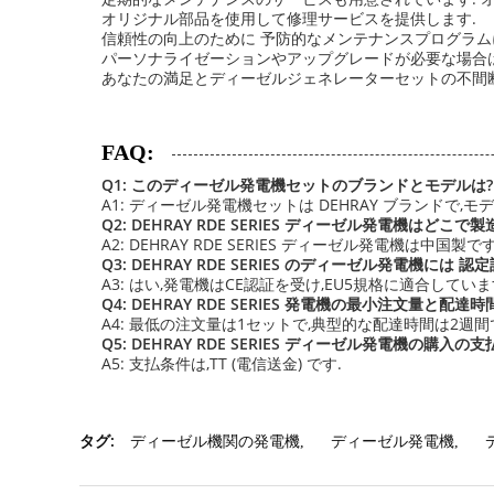
オリジナル部品を使用して修理サービスを提供します.
信頼性の向上のために 予防的なメンテナンスプログラム
パーソナライゼーションやアップグレードが必要な場合は
あなたの満足とディーゼルジェネレーターセットの不間断
FAQ:
Q1: このディーゼル発電機セットのブランドとモデルは?
A1: ディーゼル発電機セットは DEHRAY ブランドで,モデル番
Q2: DEHRAY RDE SERIES ディーゼル発電機はどこ
A2: DEHRAY RDE SERIES ディーゼル発電機は中国製で
Q3: DEHRAY RDE SERIES のディーゼル発電機には 
A3: はい,発電機はCE認証を受け,EU5規格に適合していま
Q4: DEHRAY RDE SERIES 発電機の最小注文量と配達時
A4: 最低の注文量は1セットで,典型的な配達時間は2週間
Q5: DEHRAY RDE SERIES ディーゼル発電機の購入の
A5: 支払条件は,TT (電信送金) です.
タグ:
ディーゼル機関の発電機
,
ディーゼル発電機
,