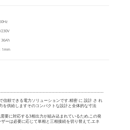
60Hz
/230V
 36Ah
：1mm
頼できる電力ソリューションです.精密 に 設計 さ れ
した出力を供給しますそのコンパクトな設計と全体的な寸法
需要に対応する3相出力が組み込まれているため,この発
ーザーは必要に応じて単相と三相接続を切り替えて,エネ