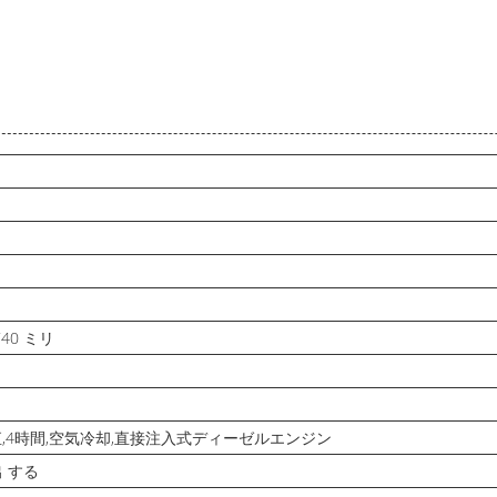
740 ミリ
直,4時間,空気冷却,直接注入式ディーゼルエンジン
 する