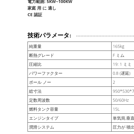
電力範囲: 5KW~100KW
家庭 用 に 適し
CE 認証
技術パラメータ:
純重量
165kg
断熱グレード
F ミム
圧縮比
19: 1 ミミ
パワーファクター
0.8 (遅延)
ポール ノー
2
総寸法
950*530*
定数周波数
50/60Hz
燃料タンク容量
15L
エンジンタイプ
単気筒,垂
潤滑システム
圧力が 噴出