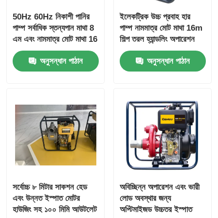
50Hz 60Hz নিকাশী পানির
ইলেকট্রিক উচ্চ প্রবাহ হার
পাম্প সর্বাধিক স্তন্যপান মাথা 8
পাম্প নামমাত্র মোট মাথা 16m
এম এবং নামমাত্র মোট মাথা 16
শিল্প তরল হ্যান্ডলিং অপারেশন
মিটার বৈশিষ্ট্যযুক্ত নিকাশী জল
উত্পাদনশীলতা উন্নত করার জন্য
অনুসন্ধান পাঠান
অনুসন্ধান পাঠান
চিকিত্সা উদ্ভিদের জন্য উপযুক্ত
ডিজাইন করা
সর্বোচ্চ ৮ মিটার সাকশন হেড
অবিচ্ছিন্ন অপারেশন এবং ভারী
এবং উন্নত ইস্পাত মোটর
লোড অবস্থার জন্য
হাউজিং সহ ১০০ মিমি আউটলেট
অপ্টিমাইজড উচ্চতর ইস্পাত