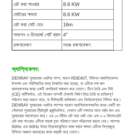
রেট করা পাওয়ার
8.6 KW
মোটরের ক্ষমতা
8.6 KW
শব্দরোধী জেনারেটর সেট
রেট করা মোট হেড
16m
বাড়ির ব্যবহারের জন্য জেনারেটর
সাকশন ও ডিসচার্জ পোর্ট ব্যাস
4''
রক্ষণাবেক্ষণ
সহজ রক্ষণাবেক্ষণ
ক্যানোপি জেনারেটর সেট
অ্যাপ্লিকেশন:
নিম্ন শব্দ জেনারেটর
DEHRAY স্যুয়ারেজ ওয়াটার পাম্প, মডেল RDE40T, বিভিন্ন অ্যাপ্লিকেশন
উপলক্ষ এবং পরিস্থিতির জন্য ডিজাইন করা হয়েছে, যা এটিকে দক্ষ জল
ব্যবস্থাপনার জন্য একটি অপরিহার্য সমাধান করে তোলে। চীনে তৈরি এবং সিই
জেনারেটর রক্ষণাবেক্ষণ
(CE) সার্টিফাইড, এই ডিজেল পাম্পটি টেকসই নির্মাণ দিয়ে তৈরি যা চাহিদাপূর্ণ
পরিবেশ সহ্য করতে পারে, যা দীর্ঘস্থায়ী কর্মক্ষমতা এবং নির্ভরযোগ্যতা নিশ্চিত করে।
DEHRAY স্যুয়ারেজ ওয়াটার পাম্পের প্রধান অ্যাপ্লিকেশনগুলির মধ্যে একটি হল
ঢালাই জেনারেটর সেট
পৌরসভা স্যুয়ারেজ ট্রিটমেন্ট প্ল্যান্টগুলিতে, যেখানে এটি দক্ষতার সাথে বর্জ্য জল এবং
স্যুয়ারেজ স্থানান্তর করে। এর ১৬ মিটার রেট করা মোট হেড এবং ৮.৬ কিলোওয়াট
রেট করা পাওয়ার এটিকে সহজে বৃহৎ পরিমাণে তরল পরিচালনা করতে দেয়। পাম্পের
50Hz এবং 60Hz উভয় ফ্রিকোয়েন্সিতে কাজ করার ক্ষমতা এটিকে বিশ্বজুড়ে
জেনারেটর ডিজেল ইঞ্জিন
বিভিন্ন অঞ্চলে ব্যবহারের জন্য বহুমুখী করে তোলে।