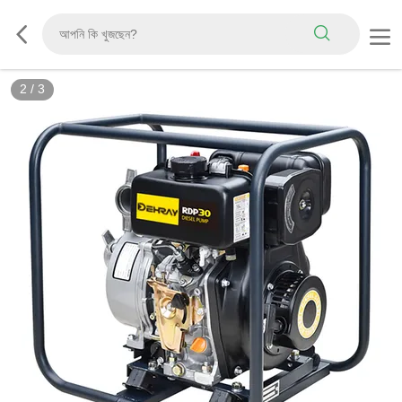
2
/
3