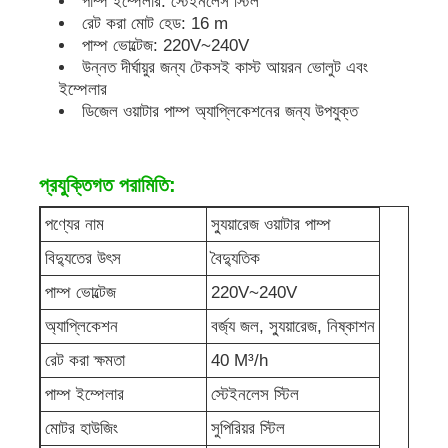
পাম্প ইম্পেলার: স্টেইনলেস স্টিল
রেট করা মোট হেড: 16 m
পাম্প ভোল্টেজ: 220V~240V
ডিজেল জেনারেটর সেট
উন্নত দীর্ঘায়ুর জন্য টেকসই কাস্ট আয়রন ভোলুট এবং
ইম্পেলার
ডিজেল ওয়াটার পাম্প অ্যাপ্লিকেশনের জন্য উপযুক্ত
পেট্রোল জেনারেটর সেট
ইনভার্টার জেনারেটর সেট
প্রযুক্তিগত পরামিতি:
পণ্যের নাম
স্যুয়ারেজ ওয়াটার পাম্প
পোর্টেবল জেনারেটর সেট
বিদ্যুতের উৎস
বৈদ্যুতিক
পাম্প ভোল্টেজ
220V~240V
শিল্প জেনারেটর সেট
অ্যাপ্লিকেশন
বর্জ্য জল, স্যুয়ারেজ, নিষ্কাশন
রেট করা ক্ষমতা
40 M³/h
ডিজিটাল জেনারেটর সেট
পাম্প ইম্পেলার
স্টেইনলেস স্টিল
মোটর হাউজিং
সুপিরিয়র স্টিল
ওপেন ফ্রেম জেনারেটর