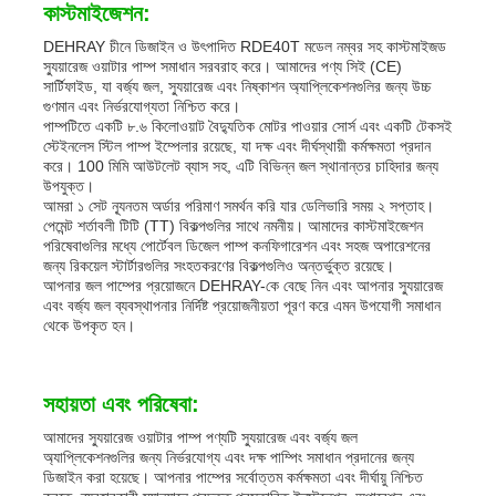
কাস্টমাইজেশন:
DEHRAY চীনে ডিজাইন ও উৎপাদিত RDE40T মডেল নম্বর সহ কাস্টমাইজড
স্যুয়ারেজ ওয়াটার পাম্প সমাধান সরবরাহ করে। আমাদের পণ্য সিই (CE)
সার্টিফাইড, যা বর্জ্য জল, স্যুয়ারেজ এবং নিষ্কাশন অ্যাপ্লিকেশনগুলির জন্য উচ্চ
গুণমান এবং নির্ভরযোগ্যতা নিশ্চিত করে।
পাম্পটিতে একটি ৮.৬ কিলোওয়াট বৈদ্যুতিক মোটর পাওয়ার সোর্স এবং একটি টেকসই
স্টেইনলেস স্টিল পাম্প ইম্পেলার রয়েছে, যা দক্ষ এবং দীর্ঘস্থায়ী কর্মক্ষমতা প্রদান
করে। 100 মিমি আউটলেট ব্যাস সহ, এটি বিভিন্ন জল স্থানান্তর চাহিদার জন্য
উপযুক্ত।
আমরা ১ সেট ন্যূনতম অর্ডার পরিমাণ সমর্থন করি যার ডেলিভারি সময় ২ সপ্তাহ।
পেমেন্ট শর্তাবলী টিটি (TT) বিকল্পগুলির সাথে নমনীয়। আমাদের কাস্টমাইজেশন
পরিষেবাগুলির মধ্যে পোর্টেবল ডিজেল পাম্প কনফিগারেশন এবং সহজ অপারেশনের
জন্য রিকয়েল স্টার্টারগুলির সংহতকরণের বিকল্পগুলিও অন্তর্ভুক্ত রয়েছে।
আপনার জল পাম্পের প্রয়োজনে DEHRAY-কে বেছে নিন এবং আপনার স্যুয়ারেজ
এবং বর্জ্য জল ব্যবস্থাপনার নির্দিষ্ট প্রয়োজনীয়তা পূরণ করে এমন উপযোগী সমাধান
থেকে উপকৃত হন।
সহায়তা এবং পরিষেবা:
আমাদের স্যুয়ারেজ ওয়াটার পাম্প পণ্যটি স্যুয়ারেজ এবং বর্জ্য জল
অ্যাপ্লিকেশনগুলির জন্য নির্ভরযোগ্য এবং দক্ষ পাম্পিং সমাধান প্রদানের জন্য
ডিজাইন করা হয়েছে। আপনার পাম্পের সর্বোত্তম কর্মক্ষমতা এবং দীর্ঘায়ু নিশ্চিত