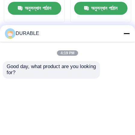
ব্যাসের পয়ঃনিষ্কাশন জল পাম্প,
মোটর হাউজিং বৈশিষ্ট্যযুক্ত
অনুসন্ধান পাঠান
অনুসন্ধান পাঠান
যা পয়ঃনিষ্কাশন ব্যবস্থাপনার
ড্রেনাইজ ডিজেল পাম্প
জন্য ডিজাইন করা হয়েছে
DURABLE
4:19 PM
Good day, what product are you looking 
for?
১০০ মিমি আউটলেট ব্যাসযুক্ত
কৃষি, খনি এবং নির্মাণে ধারাবাহিক
পয়ঃনিষ্কাশন পাম্প, রেটেড মোট
পারফরম্যান্সের জন্য
হেড ১৬ মিটার, রেটেড পাওয়ার
প্রকৌশলকৃত ৮৬ কিলোওয়াট
৮.৬ কিলোওয়াট, পয়ঃনিষ্কাশন ও
ডিজেল জল পাম্প, যা ৫০ হার্জ
অনুসন্ধান পাঠান
অনুসন্ধান পাঠান
বর্জ্য জল স্থানান্তরের জন্য
এবং ৬০ হার্জ ফ্রিকোয়েন্সিতে
ব্যবহৃত
কাজ করে