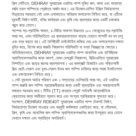
শিল্প সেটিংসে, DEHRAY স্যুয়ারেজ ওয়াটার পাম্প দূষিত জল, কাদা এবং অন্যান্য
বর্জ্য তরল পাম্পিংয়ে শ্রেষ্ঠত্ব অর্জন করে। এর ডিজেল-চালিত ইঞ্জিন নির্ভরযোগ্য
নিকাশী জল পাম্প
বিদ্যুতের সরবরাহ নেই এমন এলাকাতেও অবিরাম অপারেশন নিশ্চিত করে, যা এটিকে
দূরবর্তী নির্মাণ সাইট, খনির কার্যক্রম এবং কৃষি সেচ ব্যবস্থার জন্য একটি চমৎকার
পছন্দ করে তোলে।
পাম্পের স্ব-প্রাইমিং ক্ষমতা, ৪-মিটার সাকশন উচ্চতায় ১৮০ সেকেন্ডের স্ব-প্রাইমিং
সময় সহ, এমন পরিস্থিতিতে এর ব্যবহারযোগ্যতা বাড়ায় যেখানে পাম্পটি ঘন ঘন চালু
এবং বন্ধ করতে হয়। এই বৈশিষ্ট্যটি ডাউনটাইম কমিয়ে দেয় এবং অপারেশনাল দক্ষতা
বৃদ্ধি করে, বিশেষ করে জরুরি নিষ্কাশন পরিস্থিতি বা বন্যা নিয়ন্ত্রণের ক্ষেত্রে।
অতিরিক্তভাবে, DEHRAY স্যুয়ারেজ ওয়াটার পাম্প আবাসিক এবং বাণিজ্যিক
অ্যাপ্লিকেশনগুলির জন্য আদর্শ, যেমন বেসমেন্ট নিষ্কাশন, বিল্ডিংগুলিতে স্যুয়ারেজ
নিষ্পত্তি এবং ঝড়ের জলের ব্যবস্থাপনা। এর কমপ্যাক্ট ডিজাইন এবং শক্তিশালী
বিল্ড ছোট-স্কেল এবং বৃহৎ-স্কেল উভয় জল পাম্পিং চাহিদার জন্য সহজ ইনস্টলেশন
এবং রক্ষণাবেক্ষণ নিশ্চিত করে।
১ সেট ন্যূনতম অর্ডার পরিমাণ এবং ২ সপ্তাহের ডেলিভারি সময় সহ, এই ওয়াটার
পাম্প জরুরি জল পাম্পিং প্রয়োজনীয়তার জন্য একটি ব্যবহারিক এবং সময়োপযোগী
সমাধান সরবরাহ করে। টিটির (TT) মাধ্যমে পেমেন্ট শর্তাবলী আন্তর্জাতিক
ক্রেতাদের জন্য নমনীয়তা প্রদান করে এবং সংগ্রহ প্রক্রিয়াকে সুসংহত করে।
সংক্ষেপে, DEHRAY RDE40T স্যুয়ারেজ ওয়াটার পাম্প টেকসই নির্মাণ,
নির্ভরযোগ্য ডিজেল পাওয়ার এবং বহুমুখী কর্মক্ষমতা একত্রিত করে, যা পৌরসভা,
শিল্প, কৃষি এবং আবাসিক জল পাম্পিং অ্যাপ্লিকেশনগুলির জন্য উপযুক্ত করে তোলে
যেখানে দক্ষতা এবং স্থায়িত্ব অপরিহার্য।