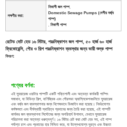
নিকাশী জল পাম্প
,
Domestic Sewage Pumps (দেশীয় বর্জ্য
লক্ষণীয় করা:
পাম্প)
,
নিকাশী পাম্প
রেটেড মোট হেড ১৬ মিটার, পয়ঃনিষ্কাশন জল পাম্প, ৫০ হার্জ ৬০ হার্জ
ফ্রিকোয়েন্সি, পৌর ও শিল্প পয়ঃনিষ্কাশন ব্যবস্থার জন্য ভারী শুল্ক পাম্প
বিবরণ:
পণ্যের বর্ণনা:
এই স্যুয়ারেজ ওয়াটার পাম্পটি একটি শক্তিশালী এবং অত্যন্ত কার্যকরী পাম্পিং
সমাধান, যা বিভিন্ন শিল্প, বাণিজ্যিক এবং পৌরসভা অ্যাপ্লিকেশনগুলিতে স্যুয়ারেজ
এবং বর্জ্য জল ব্যবস্থাপনার জন্য বিশেষভাবে ডিজাইন করা হয়েছে। নির্ভরযোগ্য
কর্মক্ষমতা এবং দীর্ঘস্থায়ী স্থায়িত্ব প্রদানের জন্য তৈরি করা হয়েছে, এই পাম্পটি
কার্যকর জল ব্যবস্থাপনা সিস্টেমের জন্য অপরিহার্য উপাদান, যেখানে স্যুয়ারেজ
পরিচালনা করা অত্যন্ত গুরুত্বপূর্ণ। ১৬ মিটার রেট করা মোট হেড সহ, এই পাম্প
পর্যাপ্ত চাপ এবং প্রবাহের হার নিশ্চিত করে, যা উল্লেখযোগ্য দূরত্ব এবং উচ্চতা