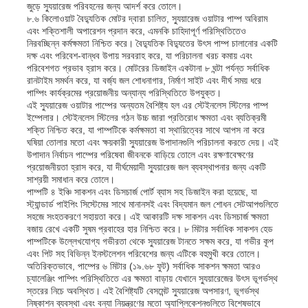
জুড়ে স্যুয়ারেজ পরিবহনের জন্য আদর্শ করে তোলে।
৮.৬ কিলোওয়াট বৈদ্যুতিক মোটর দ্বারা চালিত, স্যুয়ারেজ ওয়াটার পাম্প অবিরাম
এবং শক্তিশালী অপারেশন প্রদান করে, এমনকি চাহিদাপূর্ণ পরিস্থিতিতেও
নিরবচ্ছিন্ন কর্মক্ষমতা নিশ্চিত করে। বৈদ্যুতিক বিদ্যুতের উৎস পাম্প চালানোর একটি
দক্ষ এবং পরিবেশ-বান্ধব উপায় সরবরাহ করে, যা পরিচালনা খরচ কমায় এবং
পরিবেশগত প্রভাব হ্রাস করে। মোটরের ডিজাইন একটানা ৮ ঘন্টা পর্যন্ত সর্বাধিক
রানটাইম সমর্থন করে, যা বর্জ্য জল শোধনাগার, নির্মাণ সাইট এবং দীর্ঘ সময় ধরে
পাম্পিং কার্যক্রমের প্রয়োজনীয় অন্যান্য পরিস্থিতিতে উপযুক্ত।
এই স্যুয়ারেজ ওয়াটার পাম্পের অন্যতম বৈশিষ্ট্য হল এর স্টেইনলেস স্টিলের পাম্প
ইম্পেলার। স্টেইনলেস স্টিলের গঠন উচ্চ জারা প্রতিরোধ ক্ষমতা এবং ব্যতিক্রমী
শক্তি নিশ্চিত করে, যা পাম্পটিকে কর্মক্ষমতা বা স্থায়িত্বের সাথে আপস না করে
ঘষিয়া তোলার মতো এবং ক্ষয়কারী স্যুয়ারেজ উপাদানগুলি পরিচালনা করতে দেয়। এই
উপাদান নির্বাচন পাম্পের পরিষেবা জীবনকে বাড়িয়ে তোলে এবং রক্ষণাবেক্ষণের
প্রয়োজনীয়তা হ্রাস করে, যা দীর্ঘমেয়াদী স্যুয়ারেজ জল ব্যবস্থাপনার জন্য একটি
সাশ্রয়ী সমাধান করে তোলে।
পাম্পটি ৪ ইঞ্চি সাকশন এবং ডিসচার্জ পোর্ট ব্যাস সহ ডিজাইন করা হয়েছে, যা
স্ট্যান্ডার্ড পাইপিং সিস্টেমের সাথে মানানসই এবং বিদ্যমান জল শোধন সেটআপগুলিতে
বাড়ি
সহজে সংহতকরণে সহায়তা করে। এই আকারটি দক্ষ সাকশন এবং ডিসচার্জ ক্ষমতা
বজায় রেখে একটি সুষম প্রবাহের হার নিশ্চিত করে। ৮ মিটার সর্বাধিক সাকশন হেড
পাম্পটিকে উল্লেখযোগ্য গভীরতা থেকে স্যুয়ারেজ টানতে সক্ষম করে, যা গভীর কূপ
এবং পিট সহ বিভিন্ন ইনস্টলেশন পরিবেশের জন্য এটিকে বহুমুখী করে তোলে।
পণ্য
অতিরিক্তভাবে, পাম্পের ৬ মিটার (১৯.৬৮ ফুট) সর্বাধিক সাকশন ক্ষমতা আরও
চ্যালেঞ্জিং পাম্পিং পরিস্থিতিতে এর ক্ষমতা বাড়ায় যেখানে স্যুয়ারেজের উৎস ভূগর্ভস্থ
স্তরের নিচে অবস্থিত। এই বৈশিষ্ট্যটি বেসমেন্ট স্যুয়ারেজ অপসারণ, ভূগর্ভস্থ
নিষ্কাশন ব্যবস্থা এবং বন্যা নিয়ন্ত্রণের মতো অ্যাপ্লিকেশনগুলিতে বিশেষভাবে
ভিডিও