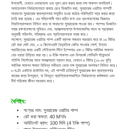
উপযোগী, যেখানে ওভারফ্লো এবং দূষণ রোধ করার জন্য দক্ষ সাকশন অপরিহার্য।
অপারেশনাল নির্ভরযোগ্যতা মাথায় রেখে ডিজাইন করা, স্যুয়ারেজ ওয়াটার পাম্পটি
সাধারণত স্যুয়ারেজ ব্যবস্থাপনায় সম্মুখীন হওয়া কঠোর পরিস্থিতি সহ্য করার জন্য
আমাদের সম্পর্কে
তৈরি করা হয়েছে। এর শক্তিশালী গঠন কঠিন কণা এবং ধ্বংসাবশেষের বিরুদ্ধে
স্থিতিস্থাপকতা নিশ্চিত করে যা সাধারণত স্যুয়ারেজে পাওয়া যায়। পাম্পের ডিজাইন
সহজ রক্ষণাবেক্ষণের সুবিধাও দেয়, অ্যাক্সেসযোগ্য উপাদানগুলির সাথে যা প্রয়োজন
অনুযায়ী পরিদর্শন, পরিষ্কার এবং প্রতিস্থাপনকে সহজ করে।
কারখানা ভ্রমণ
সংক্ষেপে, স্যুয়ারেজ ওয়াটার পাম্প একটি ব্যাপক সমাধান সরবরাহ করে যা ১৬ মিটার
রেট করা মোট হেড, ৮.৬ কিলোওয়াট বৈদ্যুতিক মোটর পাওয়ার সোর্স, উন্নত
স্থায়িত্বের জন্য একটি স্টেইনলেস স্টিল ইম্পেলার এবং ৮ মিটার সর্বাধিক সাকশন
মান নিয়ন্ত্রণ
হেড দ্বারা চিহ্নিত করা হয়। ৪-ইঞ্চি সাকশন এবং ডিসচার্জ পোর্টগুলি স্ট্যান্ডার্ড
পাইপিং সিস্টেমের সাথে সামঞ্জস্যতা প্রদান করে, যেখানে ৬ মিটার (১৯.৬৮ ফুট)
সর্বাধিক সাকশন ক্ষমতা বিভিন্ন গভীরতা থেকে দক্ষ স্যুয়ারেজ অপসারণ নিশ্চিত করে।
৮-ঘণ্টা একটানা রানটাইম সহ, এই পাম্পটি চাহিদাপূর্ণ স্যুয়ারেজ জল ব্যবস্থাপনার
আমাদের সাথে যোগাযোগ করুন
কাজের জন্য উপযুক্ত, যা বিস্তৃত অ্যাপ্লিকেশনগুলিতে নির্ভরযোগ্য কর্মক্ষমতা এবং
দীর্ঘ পরিষেবা জীবন সরবরাহ করে।
খবর
বৈশিষ্ট্য:
সব ক্ষেত্রেই
পণ্যের নাম: স্যুয়ারেজ ওয়াটার পাম্প
রেট করা ক্ষমতা: 40 M³/h
আউটলেট ব্যাস: 100 মিমি (4 ইঞ্চি পাম্প)
উদ্ধৃতির জন্য আবেদন