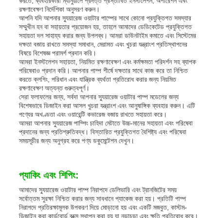
করতে, ব্যবহারকারী ম্যানুয়ালে প্রদত্ত প্রস্তাবিত ইনস্টলেশন, অপারেশন এবং
রক্ষণাবেক্ষণ নির্দেশিকা অনুসরণ করুন।
আপনি যদি আপনার স্যুয়ারেজ ওয়াটার পাম্পের সাথে কোনো প্রযুক্তিগত সমস্যার
সম্মুখীন হন বা সহায়তার প্রয়োজন হয়, তাহলে আমাদের ডেডিকেটেড প্রযুক্তিগত
সহায়তা দল সাহায্য করার জন্য উপলব্ধ। আমরা ডাউনটাইম কমাতে এবং সিস্টেমের
দক্ষতা বজায় রাখতে সমস্যা সমাধান, মেরামত এবং খুচরা যন্ত্রাংশ প্রতিস্থাপনের
বিষয়ে বিশেষজ্ঞ পরামর্শ প্রদান করি।
আমরা ইনস্টলেশন সহায়তা, নিয়মিত রক্ষণাবেক্ষণ এবং কর্মক্ষমতা পরিদর্শন সহ ব্যাপক
পরিষেবাও প্রদান করি। আপনার পাম্প শীর্ষে দক্ষতার সাথে কাজ করে তা নিশ্চিত
করতে ক্লগিং, পরিধান এবং যান্ত্রিক ব্যর্থতা প্রতিরোধ করার জন্য নিয়মিত
রক্ষণাবেক্ষণ অত্যন্ত গুরুত্বপূর্ণ।
সেরা ফলাফলের জন্য, সর্বদা আপনার স্যুয়ারেজ ওয়াটার পাম্প মডেলের জন্য
বিশেষভাবে ডিজাইন করা আসল খুচরা যন্ত্রাংশ এবং আনুষাঙ্গিক ব্যবহার করুন। এটি
পণ্যের অখণ্ডতা এবং ওয়ারেন্টি কভারেজ বজায় রাখতে সহায়তা করে।
আমরা আপনার স্যুয়ারেজ পাম্পিং চাহিদা মেটাতে উচ্চ-মানের সহায়তা এবং পরিষেবা
প্রদানের জন্য প্রতিশ্রুতিবদ্ধ। বিস্তারিত প্রযুক্তিগত বৈশিষ্ট্য এবং পরিষেবা
সময়সূচীর জন্য অনুগ্রহ করে পণ্য ডকুমেন্টেশন দেখুন।
প্যাকিং এবং শিপিং:
আমাদের স্যুয়ারেজ ওয়াটার পাম্প নিরাপদে ডেলিভারি এবং ট্রানজিটের সময়
সর্বোত্তম সুরক্ষা নিশ্চিত করার জন্য সাবধানে প্যাকেজ করা হয়। প্রতিটি পাম্প
নিরাপদে প্রতিরক্ষামূলক উপকরণ দিয়ে মোড়ানো হয় এবং একটি মজবুত, কাস্টম-
ডিজাইন করা কার্ডবোর্ড বক্সে স্থাপন করা হয় যা নড়াচড়া এবং ক্ষতি প্রতিরোধ করে।