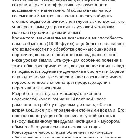
сохраняя при этом эффективные возможности
всасывания и нагнетания. Максимальный напор
всасывания 8 метров позволяет насосу забирать
дизель-генераторная установка
сточные воды со значительной глубины, что делает его
универсальным для различных условий установки,
включая глубокие приямки и ямы.
бензиновый генератор
Кроме того, максимальная всасывающая способность
насоса 6 метров (19,68 футов) еще больше расширяет
его возможности по обработке сложных сценариев
перекачки, когда источник сточных вод расположен
Инверторная генераторная установка
ниже уровня земли. Эта функция особенно полезна в
таких областях применения, как удаление сточных вод
из подвалов, подземные дренажные системы и борьба
Портативный генераторный набор
с наводнениями, где эффективное всасывание имеет
первостепенное значение для предотвращения
перелива и загрязнения.
Разработанный с учетом эксплуатационной
Промышленная генераторная установка
надежности, канализационный водяной насос
рассчитан на работу в суровых условиях, обычно
встречающихся при управлении сточными водами. Его
Цифровая генераторная установка
прочная конструкция обеспечивает устойчивость к
износу, вызванному твердыми частицами и мусором,
обычно обнаруживаемыми в сточных водах.
Конструкция насоса также облегчает техническое
Генератор открытых кадров
обслуживание, с доступными компонентами, которые