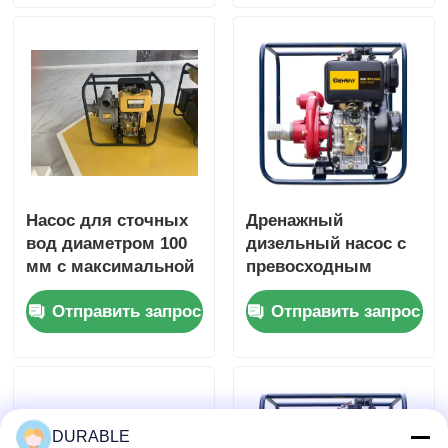
головкой 16 м
производительности
Подходит для
в операциях
очистных
промышленной
сооружений
перекачки
жидкостей
Насос для сточных
Дренажный
вод диаметром 100
дизельный насос с
мм с максимальной
превосходным
всасывающей
стальным корпусом
Отправить запрос
Отправить запрос
головкой 8 м и
двигателя,
превосходным
оптимизированный
стальным
для непрерывной
двигателем,
работы и тяжелых
предназначенным
условий
для обработки
эксплуатации
DURABLE