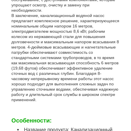
упрощают осмотр, очистку и замену при
необходимости.
звукоизоляционный набор генератора
В заключение, канализационный водяной насос
предлагает комплексное решение, характеризующееся
номинальным общим напором 16 метров,
электродвигателем мощностью 8,6 кВт, рабочим
домашний генератор пользы
колесом из нержавеющей стали для повышения
долговечности и максимальным напором всасывания 8
метров. 4-дюймовые всасывающие и нагнетательные
Набор генератора сени
патрубки обеспечивают совместимость со
стандартными системами трубопроводов, в то время
как максимальная всасывающая способность 6 метров
(19,68 футов) обеспечивает эффективное удаление
Генератор с низким уровнем шума
сточных вод с различных глубин. Благодаря 8-
часовому непрерывному времени работы этот насос
хорошо подходит для выполнения сложных задач по
Сохранение генератора
управлению сточными водами, обеспечивая надежную
работу и длительный срок службы в широком спектре
применений.
Сварочный генератор
Особенности:
двигатель дизеля генератора
Название продукта: Канализационный