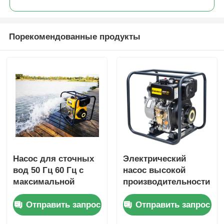
Порекомендованные продукты
Насос для сточных
Электрический
вод 50 Гц 60 Гц с
насос высокой
максимальной
производительности
всасывающей
с общим напором 16
Отправить запрос
Отправить запрос
головкой 8 м и
м, предназначенный
номинальной общей
для повышения