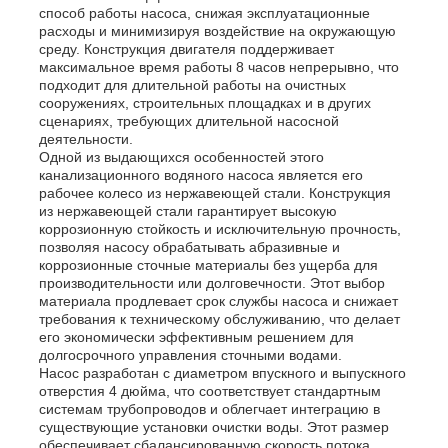
способ работы насоса, снижая эксплуатационные
расходы и минимизируя воздействие на окружающую
среду. Конструкция двигателя поддерживает
О Компании
максимальное время работы 8 часов непрерывно, что
подходит для длительной работы на очистных
сооружениях, строительных площадках и в других
Наша фабрика
сценариях, требующих длительной насосной
деятельности.
Одной из выдающихся особенностей этого
канализационного водяного насоса является его
контроль качества
рабочее колесо из нержавеющей стали. Конструкция
из нержавеющей стали гарантирует высокую
коррозионную стойкость и исключительную прочность,
контактные данные
позволяя насосу обрабатывать абразивные и
коррозионные сточные материалы без ущерба для
производительности или долговечности. Этот выбор
материала продлевает срок службы насоса и снижает
Новости
требования к техническому обслуживанию, что делает
его экономически эффективным решением для
долгосрочного управления сточными водами.
Насос разработан с диаметром впускного и выпускного
Все случаи
отверстия 4 дюйма, что соответствует стандартным
системам трубопроводов и облегчает интеграцию в
существующие установки очистки воды. Этот размер
Отправить запрос
обеспечивает сбалансированную скорость потока,