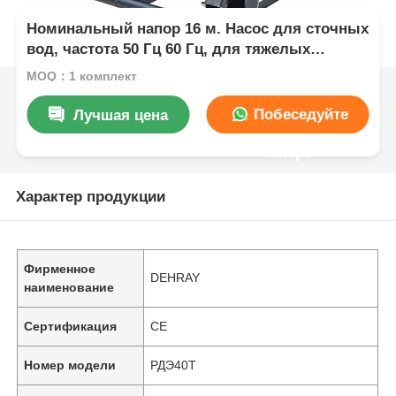
Номинальный напор 16 м. Насос для сточных
вод, частота 50 Гц 60 Гц, для тяжелых
условий эксплуатации, для муниципальных и
MOQ：1 комплект
промышленных систем сточных вод
Побеседуйте
Лучшая цена
теперь
Характер продукции
Фирменное
DEHRAY
наименование
Сертификация
CE
Номер модели
РДЭ40Т