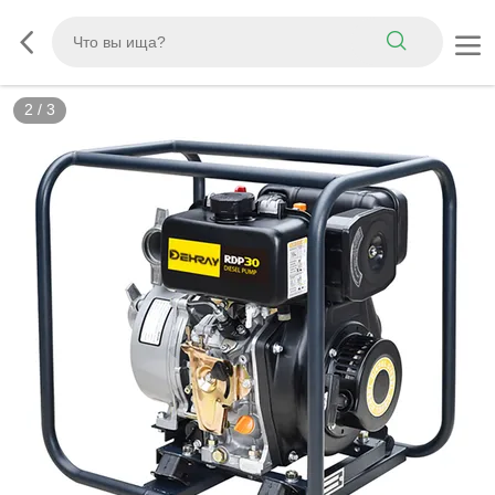
3
/
3