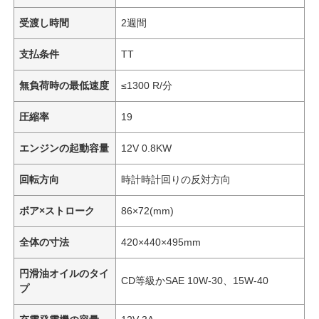
受渡し時間
2週間
支払条件
TT
無負荷時の最低速度
≤1300 R/分
圧縮率
19
エンジンの起動容量
12V 0.8KW
回転方向
時計時計回りの反対方向
ボア×ストローク
86×72(mm)
全体の寸法
420×440×495mm
円滑油オイルのタイ
CD等級かSAE 10W-30、15W-40
プ