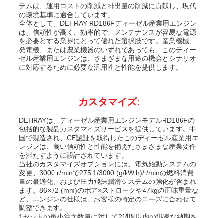
テムは、運用コストの削減と排出量の削減に貢献し、現代
の環境基準に適合しています。
全体として、DEHRAY RD186Fディーゼル産業用エンジン
は、信頼性が高く、効率的で、メンテナンスが容易な電源
を必要とする業界にとって優れた選択肢です。産業機械、
発電機、または農業機器のいずれであっても、このディー
ゼル産業用エンジンは、さまざまな用途の機会とシナリオ
に対応するために必要な汎用性と性能を提供します。
カスタマイズ:
DEHRAYは、ディーゼル産業用エンジンモデルRD186Fの
包括的な製品カスタマイズサービスを提供しています。中
国で製造され、CE認証を取得したこのディーゼル産業用エ
ンジンは、高い信頼性と性能を備えたさまざまな産業要件
を満たすように設計されています。
当社のカスタマイズオプションには、電気始動システムの
変更、3000 r/minで275.1/3000 (g/kW.h)/r/minの燃料消費
量の最適化、および圧力飛沫潤滑システムの強化が含まれ
ます。86×72 (mm)のボア×ストロークや47kgの正味重量な
ど、エンジンの仕様は、お客様の特定のニーズに合わせて
調整できます。
1セットの最小注文数量に対して2週間以内の迅速な納期を