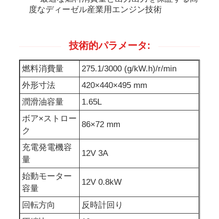
度なディーゼル産業用エンジン技術
防音の発電機セット
技術的パラメータ:
家の使用発電機
燃料消費量
275.1/3000 (g/kW.h)/r/min
外形寸法
420×440×495 mm
おおいの発電機セット
潤滑油容量
1.65L
低騒音発電機
ボア×ストロー
86×72 mm
ク
充電発電機容
発電機の維持
12V 3A
量
始動モーター
溶接発電機セット
12V 0.8kW
容量
回転方向
反時計回り
発電機のディーゼル機関