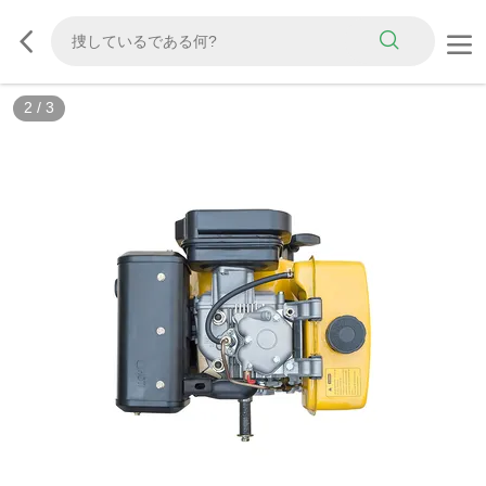
2
/
3