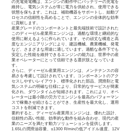
の充電発電機は、エンジンの動作中にバッテリーの充電を
維持し、電気システムが常に電力を供給され、使用できる
状態を保ちます。これは、補助機器をサポートし、始動プ
企業情報
ロセスの信頼性を高めることで、エンジンの全体的な効率
に貢献します。
産業グレードのコンポーネントと最先端技術で設計された
このディーゼル産業用エンジンは、過酷な環境と継続的な
会社案内
使用に耐えるように作られています。その頑丈な構造と高
度なエンジニアリングにより、建設機械、農業機械、発電
など、さまざまな用途に適しています。過酷な条件下でも
品質管理
安定した性能を維持できるエンジンの能力は、世界中の産
業オペレーターにとって信頼できる選択肢となっていま
す。
さらに、ディーゼル産業用エンジンは、メンテナンスの容
お問い合わせ
易さを考慮して設計されています。コンポーネントのアク
セスしやすいレイアウト、標準化された部品、潤滑剤と電
気システムの明確な仕様により、日常的なサービスが簡素
ニュース
化され、ダウンタイムが短縮されます。これにより、オペ
レーターは最小限の労力でエンジンを最高のパフォーマン
スで稼働させ続けることができ、生産性を最大化し、運用
コストを削減できます。
すべての場合
要約すると、ディーゼル産業用エンジンは、優れた設計、
信頼性の高い性能、効率的な動作を組み合わせ、現代の産
業のニーズを満たす動力ソリューションを提供します。
見積依頼
1.65Lの潤滑油容量、≤1300 R/minの低アイドル速度、12V