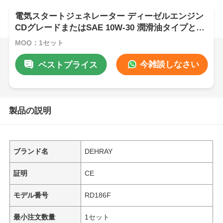
電気スタートジェネレーター ディーゼルエンジン
CDグレードまたはSAE 10W-30 潤滑油タイプと燃
料消費量2751 / 3000 g kW h r min
MOQ：1セット
今雑談しなさい
ベストプライス
製品の説明
ブランド名
DEHRAY
証明
CE
モデル番号
RD186F
最小注文数量
1セット