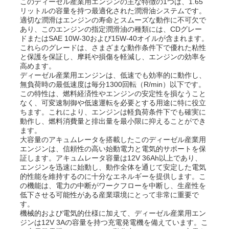
このディーゼル産業用エンジンの主な特徴の1つは、1.65
リットルの容量を持つ最適化された潤滑油システムです。
適切な潤滑はエンジンの寿命とスムーズな動作に不可欠で
あり、このエンジンの指定潤滑油の種類には、CDグレー
ドまたはSAE 10W-30および15W-40オイルが含まれます。
これらのグレードは、さまざまな動作条件下で優れた粘性
と保護を保証し、摩耗や損傷を軽減し、エンジンの効率を
高めます。
ディーゼル産業用エンジンは、低速でも効率的に動作し、
無負荷時の最低速度は毎分1300回転（R/min）以下です。
この特性は、燃料経済性やエンジンの安定性を損なうこと
なく、可変速制御や低速運転を必要とする用途に特に役立
ちます。これにより、エンジンは軽負荷条件下でも確実に
動作し、燃料消費量と排出量を最小限に抑えることができ
ます。
大容量のアキュムレータを搭載したこのディーゼル産業用
エンジンは、信頼性の高い始動電力と電気的サポートを保
証します。アキュムレータ容量は12V 36Ah以上であり、
ホーム
エンジンを迅速に始動し、動作全体を通じて安定した電気
的性能を維持するのに十分なエネルギーを提供します。こ
の機能は、電力の中断がワークフローを中断し、生産性を
製品
低下させる可能性がある産業環境にとって非常に重要で
す。
機械的および電気的仕様に加えて、ディーゼル産業用エン
ジンは12V 3Aの容量を持つ充電発電機を備えています。こ
ビデオ