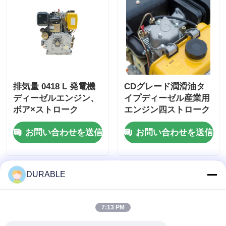
排気量 0418 L 発電機
CDグレード潤滑油タ
ディーゼルエンジン、
イプディーゼル産業用
ボア×ストローク
エンジン四ストローク
86×72 mm、全体寸法
エンジンタイプ最大限
お問い合わせを送信
お問い合わせを送信
420×440×495 mm を採
の耐久性と性能のため
用し、性能のために設
に設計
計
DURABLE
7:13 PM