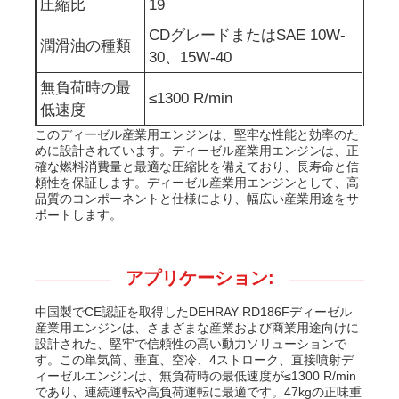
圧縮比
19
CDグレードまたはSAE 10W-
排水水ポンプ
潤滑油の種類
30、15W-40
無負荷時の最
≤1300 R/min
低速度
このディーゼル産業用エンジンは、堅牢な性能と効率のた
めに設計されています。ディーゼル産業用エンジンは、正
確な燃料消費量と最適な圧縮比を備えており、長寿命と信
頼性を保証します。ディーゼル産業用エンジンとして、高
品質のコンポーネントと仕様により、幅広い産業用途をサ
ポートします。
アプリケーション:
中国製でCE認証を取得したDEHRAY RD186Fディーゼル
産業用エンジンは、さまざまな産業および商業用途向けに
設計された、堅牢で信頼性の高い動力ソリューションで
す。この単気筒、垂直、空冷、4ストローク、直接噴射デ
ィーゼルエンジンは、無負荷時の最低速度が≤1300 R/min
であり、連続運転や高負荷運転に最適です。47kgの正味重