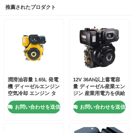
推薦されたプロダクト
潤滑油容量 1.65L 発電
12V 36Ah以上蓄電容
機 ディーゼルエンジン
量 ディーゼル産業エン
空気冷却 エンジン タ
ジン 産業用電力を供給
イプ 定位電源 6KW 重
する全体的な寸法
お問い合わせを送信
お問い合わせを送信
量発電機 エンジン
420×440×495mm