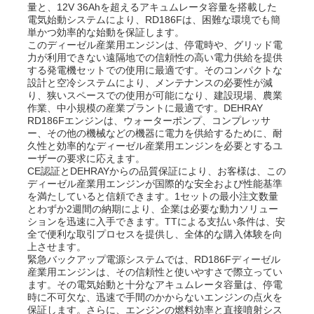
量と、12V 36Ahを超えるアキュムレータ容量を搭載した
電気始動システムにより、RD186Fは、困難な環境でも簡
単かつ効率的な始動を保証します。
このディーゼル産業用エンジンは、停電時や、グリッド電
力が利用できない遠隔地での信頼性の高い電力供給を提供
する発電機セットでの使用に最適です。そのコンパクトな
設計と空冷システムにより、メンテナンスの必要性が減
り、狭いスペースでの使用が可能になり、建設現場、農業
作業、中小規模の産業プラントに最適です。DEHRAY
RD186Fエンジンは、ウォーターポンプ、コンプレッサ
ー、その他の機械などの機器に電力を供給するために、耐
久性と効率的なディーゼル産業用エンジンを必要とするユ
ーザーの要求に応えます。
CE認証とDEHRAYからの品質保証により、お客様は、この
ディーゼル産業用エンジンが国際的な安全および性能基準
を満たしていると信頼できます。1セットの最小注文数量
とわずか2週間の納期により、企業は必要な動力ソリュー
ションを迅速に入手できます。TTによる支払い条件は、安
全で便利な取引プロセスを提供し、全体的な購入体験を向
上させます。
緊急バックアップ電源システムでは、RD186Fディーゼル
産業用エンジンは、その信頼性と使いやすさで際立ってい
ます。その電気始動と十分なアキュムレータ容量は、停電
時に不可欠な、迅速で手間のかからないエンジンの点火を
保証します。さらに、エンジンの燃料効率と直接噴射シス