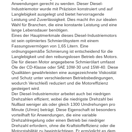
Anwendungen gerecht zu werden. Dieser Diesel-
Industriemotor wurde mit Präzision konstruiert und auf
Langlebigkeit ausgelegt und bietet hervorragende
Leistung und Zuverlässigkeit. Dies macht ihn zur idealen
Wahl für Branchen, die eine konstante Leistung und eine
lange Lebensdauer benötigen.
Eines der Hauptmerkmale dieses Diesel-Industriemotors
ist sein optimiertes Schmierölsystem mit einem
Fassungsvermögen von 1,65 Litern. Eine
ordnungsgemäße Schmierung ist entscheidend für die
Langlebigkeit und den reibungslosen Betrieb des Motors.
Die für diesen Motor angegebene Schmierölart umfasst
Öle der CD-Klasse oder SAE 10W-30 und 15W-40. Diese
Qualitäten gewährleisten eine ausgezeichnete Viskosität
und Schutz unter verschiedenen Betriebsbedingungen,
wodurch Verschleiß reduziert und die Motoreffizienz
gesteigert wird.
Startseite
Der Diesel-Industriemotor arbeitet auch bei niedrigen
Drehzahlen effizient, wobei die niedrigste Drehzahl bei
Nulllast weniger als oder gleich 1300 Umdrehungen pro
Minute (U/min) beträgt. Diese Eigenschaft ist besonders
Produkte
vorteilhaft für Anwendungen, die eine variable
Drehzahlregelung oder einen Betrieb bei niedriger
Drehzahl erfordern, ohne die Kraftstoffeffizienz oder die
Videos
Motorstabilität zu beeinträchtigen. Er ermöglicht es dem