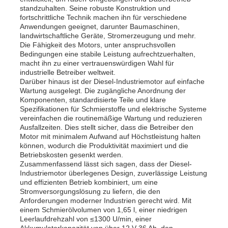
standzuhalten. Seine robuste Konstruktion und
fortschrittliche Technik machen ihn für verschiedene
Dieselgeneratorsatz
Anwendungen geeignet, darunter Baumaschinen,
landwirtschaftliche Geräte, Stromerzeugung und mehr.
Die Fähigkeit des Motors, unter anspruchsvollen
Bedingungen eine stabile Leistung aufrechtzuerhalten,
Benzingenerator-Satz
macht ihn zu einer vertrauenswürdigen Wahl für
industrielle Betreiber weltweit.
Darüber hinaus ist der Diesel-Industriemotor auf einfache
Wartung ausgelegt. Die zugängliche Anordnung der
Inverter-Generator-Set
Komponenten, standardisierte Teile und klare
Spezifikationen für Schmierstoffe und elektrische Systeme
vereinfachen die routinemäßige Wartung und reduzieren
Portables Generatorset
Ausfallzeiten. Dies stellt sicher, dass die Betreiber den
Motor mit minimalem Aufwand auf Höchstleistung halten
können, wodurch die Produktivität maximiert und die
Betriebskosten gesenkt werden.
Industrieller Generatorsatz
Zusammenfassend lässt sich sagen, dass der Diesel-
Industriemotor überlegenes Design, zuverlässige Leistung
und effizienten Betrieb kombiniert, um eine
Digitaler Generatorsatz
Stromversorgungslösung zu liefern, die den
Anforderungen moderner Industrien gerecht wird. Mit
einem Schmierölvolumen von 1,65 l, einer niedrigen
Leerlaufdrehzahl von ≤1300 U/min, einer
Open Frame Generator
Akkumulatorkapazität von über 12 V 36 Ah, den