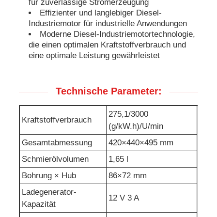
für zuverlässige Stromerzeugung
Effizienter und langlebiger Diesel-
Abwasserpumpe
Industriemotor für industrielle Anwendungen
Moderne Diesel-Industriemotortechnologie,
die einen optimalen Kraftstoffverbrauch und
eine optimale Leistung gewährleistet
Technische Parameter:
275,1/3000
Kraftstoffverbrauch
(g/kW.h)/U/min
Gesamtabmessung
420×440×495 mm
Schmierölvolumen
1,65 l
Bohrung × Hub
86×72 mm
Ladegenerator-
12 V 3 A
Kapazität