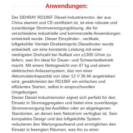
Anwendungen:
Der DEHRAY RD186F Diesel-Industriemotor, der aus
China stammt und CE-zertifiziert ist, ist eine robuste und
zuverlässige Stromversorgungslösung, die für
verschiedene industrielle und kommerzielle Anwendungen
entwickelt wurde. Dieser Einzylinder-, vertikale,
luftgekühlte Viertakt-Direkteinspritz-Dieselmotor wurde
entwickelt, um eine konstante Leistung mit einer
niedrigsten Drehzahl bei Nulllast von ≤1300 U/min zu
liefern, was ihn ideal für Dauer- und Schwerlastbetrieb
macht. Mit einem Nettogewicht von 47 kg und einem
elektrischen Anlassersystem, das von einer
Akkumulatorkapazität von über 12 V 36 Ah angetrieben
wird, gewährleistet der RD186F ein einfaches und
effizientes Starten, selbst in anspruchsvollen
Umgebungen.
Dieser Diesel-Industriemotor eignet sich perfekt für den
Einsatz in Stromaggregaten und bietet eine zuverlässige
Stromversorgung bei Ausfällen oder an abgelegenen
Standorten, an denen kein Netzstrom verfügbar ist. Sein
kompaktes Design und das luftgekühlte System
reduzieren den Wartungsaufwand und ermöglichen den
Einsatz in beengten Räumen, was ihn zu einer