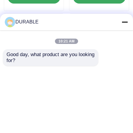
Gesamtabmessung
maximale Haltbarkeit
420×440×495 mm,
und Leistung
ausgelegt für
konzipiert
DURABLE
Leistung
10:21 AM
Good day, what product are you looking 
for?
12V 3A Ladegenerator
Hubraum 0,418 L
Kapazität Generator
Diesel-Industriemotor
Dieselmotor mit 1,65L
mit Bohrung×Hub
Schmierölkapazität
86×72 mm, ideal für
Anfrage absenden
Anfrage absenden
und über 12V 36Ah
die Zuverlässigkeit
Akkumulatorkapazität
von Industrieanlagen
für die
Energieversorgung
Startseite
Über uns
Kontakt
Desktop Site
Sitemap
Privacy policy