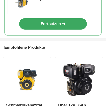
Schmieröltyp und
Kraftstoffverbrauch 2751 pro
3000 g kW h r min
Fortsetzen
Empfohlene Produkte
Schmierölkapazität
Über 12V 36Ah