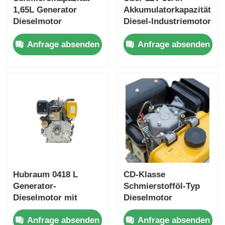
1,65L Generator
Akkumulatorkapazität
Dieselmotor
Diesel-Industriemotor
Luftgekühlter
mit
Anfrage absenden
Anfrage absenden
Motortyp
Gesamtabmessungen
Nennleistung 6KW
420×440×495 mm für
Hochleistungs-
industrielle
Stromgenerator
Stromversorgung
Motor
Hubraum 0418 L
CD-Klasse
Generator-
Schmierstofföl-Typ
Dieselmotor mit
Dieselmotor
Bohrung×Hub 86×72
Industriemotor
Anfrage absenden
Anfrage absenden
mm und
Viertaktmotor Typ für