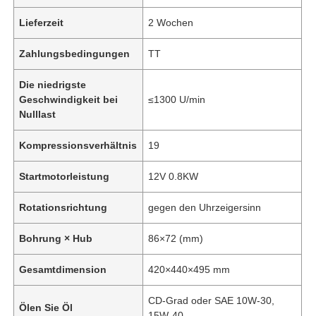
Lieferzeit
2 Wochen
Zahlungsbedingungen
TT
Die niedrigste
Geschwindigkeit bei
≤1300 U/min
Nulllast
Kompressionsverhältnis
19
Startmotorleistung
12V 0.8KW
Rotationsrichtung
gegen den Uhrzeigersinn
Bohrung × Hub
86×72 (mm)
Gesamtdimension
420×440×495 mm
CD-Grad oder SAE 10W-30,
Ölen Sie Öl
15W-40