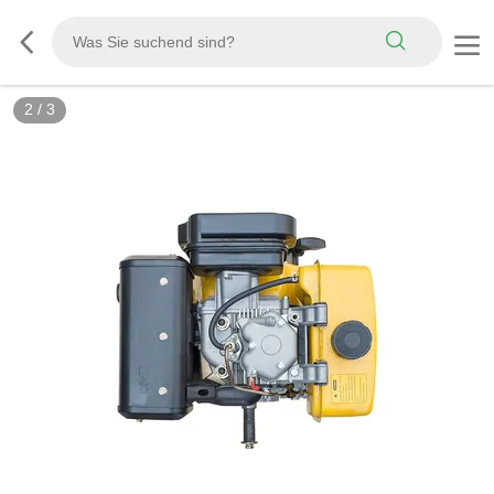
3
/
3