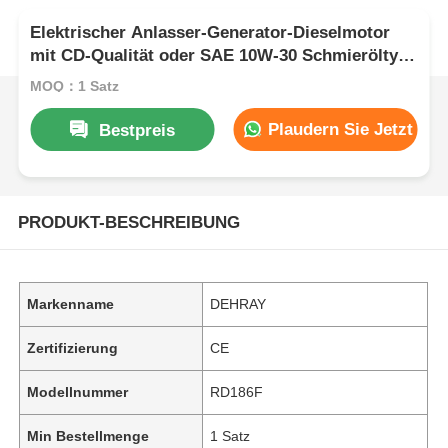
Elektrischer Anlasser-Generator-Dieselmotor
mit CD-Qualität oder SAE 10W-30 Schmieröltyp
und Kraftstoffverbrauch 2751 pro 3000 g kW h r
MOQ：1 Satz
min
Plaudern Sie Jetzt
Bestpreis
PRODUKT-BESCHREIBUNG
Markenname
DEHRAY
Zertifizierung
CE
Modellnummer
RD186F
Min Bestellmenge
1 Satz