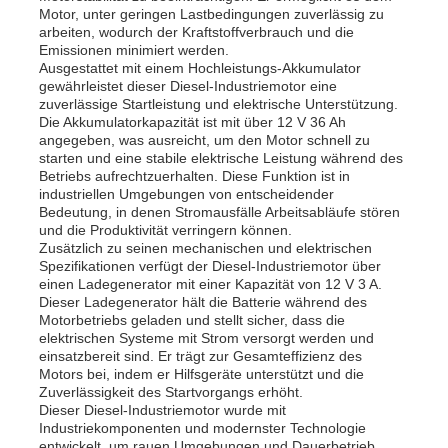
Motor, unter geringen Lastbedingungen zuverlässig zu
arbeiten, wodurch der Kraftstoffverbrauch und die
Emissionen minimiert werden.
Über uns
Ausgestattet mit einem Hochleistungs-Akkumulator
gewährleistet dieser Diesel-Industriemotor eine
zuverlässige Startleistung und elektrische Unterstützung.
Fabrik Tour
Die Akkumulatorkapazität ist mit über 12 V 36 Ah
angegeben, was ausreicht, um den Motor schnell zu
starten und eine stabile elektrische Leistung während des
Betriebs aufrechtzuerhalten. Diese Funktion ist in
Qualitätskontrolle
industriellen Umgebungen von entscheidender
Bedeutung, in denen Stromausfälle Arbeitsabläufe stören
und die Produktivität verringern können.
Kontakt
Zusätzlich zu seinen mechanischen und elektrischen
Spezifikationen verfügt der Diesel-Industriemotor über
einen Ladegenerator mit einer Kapazität von 12 V 3 A.
Dieser Ladegenerator hält die Batterie während des
Nachrichten
Motorbetriebs geladen und stellt sicher, dass die
elektrischen Systeme mit Strom versorgt werden und
einsatzbereit sind. Er trägt zur Gesamteffizienz des
Alle Fälle
Motors bei, indem er Hilfsgeräte unterstützt und die
Zuverlässigkeit des Startvorgangs erhöht.
Dieser Diesel-Industriemotor wurde mit
Industriekomponenten und modernster Technologie
Referenzen
entwickelt, um rauen Umgebungen und Dauerbetrieb