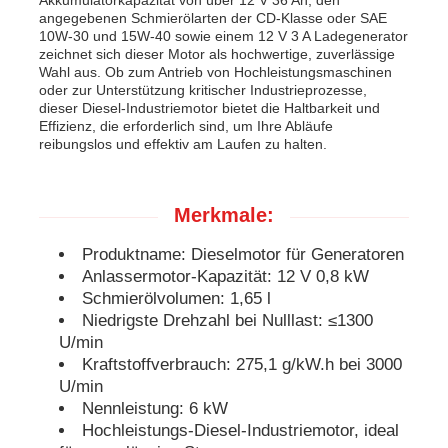
angegebenen Schmierölarten der CD-Klasse oder SAE
10W-30 und 15W-40 sowie einem 12 V 3 A Ladegenerator
schalldichter Generatorsatz
zeichnet sich dieser Motor als hochwertige, zuverlässige
Wahl aus. Ob zum Antrieb von Hochleistungsmaschinen
oder zur Unterstützung kritischer Industrieprozesse,
dieser Diesel-Industriemotor bietet die Haltbarkeit und
Hauptgebrauchsgenerator
Effizienz, die erforderlich sind, um Ihre Abläufe
reibungslos und effektiv am Laufen zu halten.
Überdachungs-Generator-Satz
Merkmale:
Geräuscharmer Generator
Produktname: Dieselmotor für Generatoren
Anlassermotor-Kapazität: 12 V 0,8 kW
Schmierölvolumen: 1,65 l
Generatorwartung
Niedrigste Drehzahl bei Nulllast: ≤1300
U/min
Kraftstoffverbrauch: 275,1 g/kW.h bei 3000
Schweißgeneratorsatz
U/min
Nennleistung: 6 kW
Dieselmotor des Generators
Hochleistungs-Diesel-Industriemotor, ideal