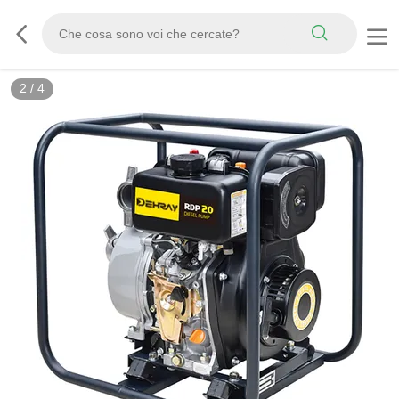
3
/
4