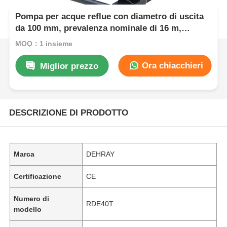
Pompa per acque reflue con diametro di uscita
da 100 mm, prevalenza nominale di 16 m,
potenza nominale di 8,6 kW, per il trattamento
MOQ：1 insieme
delle acque reflue e il trasferimento delle acque
di scarico
Ora chiacchieri
Miglior prezzo
DESCRIZIONE DI PRODOTTO
Marca
DEHRAY
Certificazione
CE
Numero di
RDE40T
modello