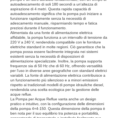
autoadescamento di soli 180 secondi a un'altezza di
aspirazione di 4 metri. Questa rapida capacità di
autoadescamento significa che la pompa può iniziare a
Chi siamo
funzionare rapidamente senza la necessità di
adescamento manuale, risparmiando tempo e fatica
preziosi durante il funzionamento.
Fatory Tour
Alimentata da una fonte di alimentazione elettrica
affidabile, la pompa funziona a un intervallo di tensione da
220 V a 240 V, rendendola compatibile con le forniture
elettriche standard in molte regioni. Ciò garantisce che la
Controllo di qualità
pompa possa essere facilmente integrata nei sistemi
esistenti senza la necessità di disposizioni di
alimentazione specializzate. Inoltre, la pompa supporta
Contattaci
frequenze sia di 50 Hz che di 60 Hz, offrendo versatilità
per l'uso in diverse aree geografiche con standard elettrici
variabili. La fonte di alimentazione elettrica contribuisce a
un funzionamento più silenzioso e a minori emissioni
notizie
rispetto ai tradizionali modelli di pompe idrauliche diesel,
rendendola una scelta ecologica per la gestione delle
acque reflue.
Tutti i casi
La Pompa per Acque Reflue vanta anche un design
pratico e intuitivo, con la configurazione delle dimensioni
della pompa 4×4-150. Questa dimensione della pompa è
ben nota per il suo equilibrio tra potenza e portabilità,
Richiedere un preventivo
consentendo di trasportarla e installarla facilmente pur