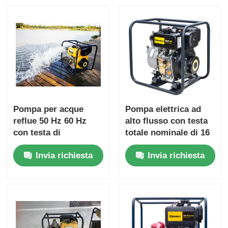
Pompa per acque
Pompa elettrica ad
reflue 50 Hz 60 Hz
alto flusso con testa
con testa di
totale nominale di 16
aspirazione massima
m progettata per
Invia richiesta
Invia richiesta
8 M e testa totale
migliorare la
nominale 16 m Adatta
produttività nelle
agli impianti di
operazioni di
trattamento delle
movimentazione dei
acque reflue
fluidi industriali