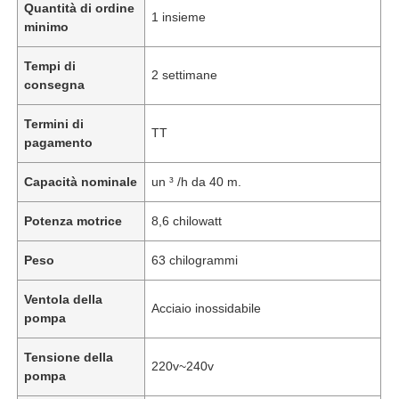
Quantità di ordine
1 insieme
minimo
Tempi di
2 settimane
consegna
Termini di
TT
pagamento
Capacità nominale
un ³ /h da 40 m.
Potenza motrice
8,6 chilowatt
Peso
63 chilogrammi
Ventola della
Acciaio inossidabile
pompa
Tensione della
220v~240v
pompa