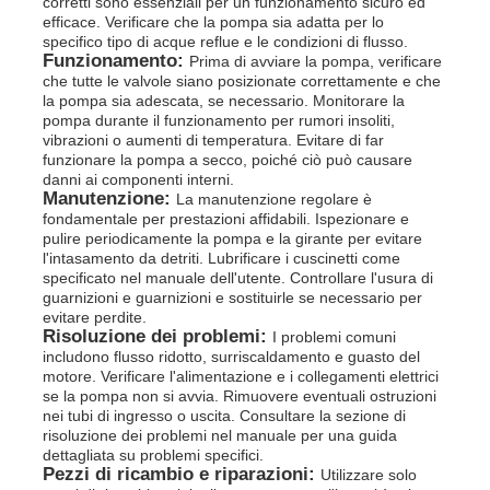
corretti sono essenziali per un funzionamento sicuro ed
efficace. Verificare che la pompa sia adatta per lo
specifico tipo di acque reflue e le condizioni di flusso.
Funzionamento:
Prima di avviare la pompa, verificare
che tutte le valvole siano posizionate correttamente e che
la pompa sia adescata, se necessario. Monitorare la
pompa durante il funzionamento per rumori insoliti,
vibrazioni o aumenti di temperatura. Evitare di far
funzionare la pompa a secco, poiché ciò può causare
danni ai componenti interni.
Manutenzione:
La manutenzione regolare è
fondamentale per prestazioni affidabili. Ispezionare e
pulire periodicamente la pompa e la girante per evitare
l'intasamento da detriti. Lubrificare i cuscinetti come
specificato nel manuale dell'utente. Controllare l'usura di
guarnizioni e guarnizioni e sostituirle se necessario per
evitare perdite.
Risoluzione dei problemi:
I problemi comuni
includono flusso ridotto, surriscaldamento e guasto del
motore. Verificare l'alimentazione e i collegamenti elettrici
se la pompa non si avvia. Rimuovere eventuali ostruzioni
nei tubi di ingresso o uscita. Consultare la sezione di
risoluzione dei problemi nel manuale per una guida
dettagliata su problemi specifici.
Pezzi di ricambio e riparazioni:
Utilizzare solo