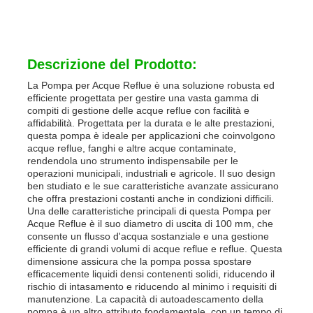
Descrizione del Prodotto:
La Pompa per Acque Reflue è una soluzione robusta ed
efficiente progettata per gestire una vasta gamma di
compiti di gestione delle acque reflue con facilità e
affidabilità. Progettata per la durata e le alte prestazioni,
questa pompa è ideale per applicazioni che coinvolgono
acque reflue, fanghi e altre acque contaminate,
rendendola uno strumento indispensabile per le
operazioni municipali, industriali e agricole. Il suo design
ben studiato e le sue caratteristiche avanzate assicurano
che offra prestazioni costanti anche in condizioni difficili.
Una delle caratteristiche principali di questa Pompa per
Casa
Acque Reflue è il suo diametro di uscita di 100 mm, che
consente un flusso d'acqua sostanziale e una gestione
efficiente di grandi volumi di acque reflue e reflue. Questa
dimensione assicura che la pompa possa spostare
Prodotti
efficacemente liquidi densi contenenti solidi, riducendo il
rischio di intasamento e riducendo al minimo i requisiti di
manutenzione. La capacità di autoadescamento della
Video
pompa è un altro attributo fondamentale, con un tempo di