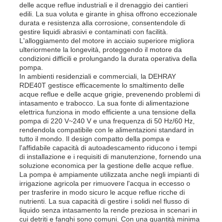
delle acque reflue industriali e il drenaggio dei cantieri
edili. La sua voluta e girante in ghisa offrono eccezionale
durata e resistenza alla corrosione, consentendole di
gestire liquidi abrasivi e contaminati con facilità.
L'alloggiamento del motore in acciaio superiore migliora
ulteriormente la longevità, proteggendo il motore da
condizioni difficili e prolungando la durata operativa della
pompa.
In ambienti residenziali e commerciali, la DEHRAY
RDE40T gestisce efficacemente lo smaltimento delle
acque reflue e delle acque grigie, prevenendo problemi di
intasamento e trabocco. La sua fonte di alimentazione
elettrica funziona in modo efficiente a una tensione della
pompa di 220 V~240 V e una frequenza di 50 Hz/60 Hz,
rendendola compatibile con le alimentazioni standard in
tutto il mondo. Il design compatto della pompa e
l'affidabile capacità di autoadescamento riducono i tempi
di installazione e i requisiti di manutenzione, fornendo una
soluzione economica per la gestione delle acque reflue.
La pompa è ampiamente utilizzata anche negli impianti di
irrigazione agricola per rimuovere l'acqua in eccesso o
per trasferire in modo sicuro le acque reflue ricche di
nutrienti. La sua capacità di gestire i solidi nel flusso di
liquido senza intasamento la rende preziosa in scenari in
cui detriti e fanghi sono comuni. Con una quantità minima