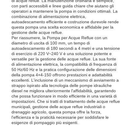
di acque reflue. La manutenzione ordinaria è semplice,
con parti accessibili e linee guida chiare che aiutano gli
operatori a mantenere la pompa in condizioni ottimali. La
gruppo elettrogeno insonorizzato
combinazione di alimentazione elettrica,
autoadescamento efficiente e costruzione durevole rende
questa pompa una scelta economica e affidabile per la
gestione delle acque reflue.
generatore domestico di uso
Per riassumere, la Pompa per Acque Reflue con un
diametro di uscita di 100 mm, un tempo di
autoadescamento di 180 secondi a 4 metri e una tensione
Gruppo elettrogeno del baldacchino
di esercizio di 220 V~240 V è una soluzione potente e
versatile per la gestione delle acque reflue. La sua fonte
di alimentazione elettrica, la compatibilità di frequenza di
50 Hz/60 Hz e la pratica configurazione delle dimensioni
Generatore a basso rumore
della pompa 4×4-150 offrono prestazioni e adattabilità
eccellenti. L'inclusione di un meccanismo di avviamento a
strappo ispirato alla tecnologia delle pompe idrauliche
Manutenzione del generatore
diesel ne migliora ulteriormente l'affidabilità, garantendo
che possa funzionare in modo efficiente in una varietà di
impostazioni. Che si tratti di trattamento delle acque reflue
municipali, gestione delle acque reflue industriali o
Gruppo elettrogeno per saldatura
drenaggio agricolo, questa pompa offre la forza,
l'efficienza e la praticità necessarie per soddisfare le
esigenze di pompaggio più esigenti.
motore diesel del generatore