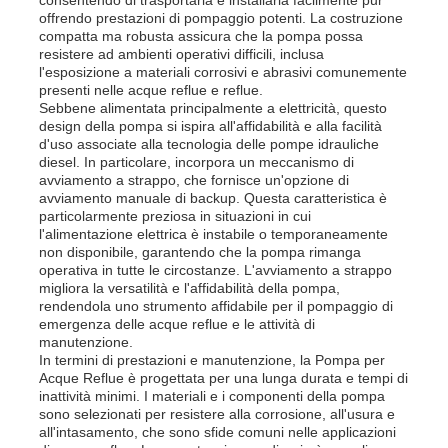
offrendo prestazioni di pompaggio potenti. La costruzione
compatta ma robusta assicura che la pompa possa
gruppo elettrogeno diesel
resistere ad ambienti operativi difficili, inclusa
l'esposizione a materiali corrosivi e abrasivi comunemente
presenti nelle acque reflue e reflue.
Sebbene alimentata principalmente a elettricità, questo
set di generatori a benzina
design della pompa si ispira all'affidabilità e alla facilità
d'uso associate alla tecnologia delle pompe idrauliche
diesel. In particolare, incorpora un meccanismo di
Gruppo elettrogeno inverter
avviamento a strappo, che fornisce un'opzione di
avviamento manuale di backup. Questa caratteristica è
particolarmente preziosa in situazioni in cui
l'alimentazione elettrica è instabile o temporaneamente
Gruppo elettrogeno portatile
non disponibile, garantendo che la pompa rimanga
operativa in tutte le circostanze. L'avviamento a strappo
migliora la versatilità e l'affidabilità della pompa,
Gruppo elettrogeno industriale
rendendola uno strumento affidabile per il pompaggio di
emergenza delle acque reflue e le attività di
manutenzione.
In termini di prestazioni e manutenzione, la Pompa per
Gruppo elettrogeno digitale
Acque Reflue è progettata per una lunga durata e tempi di
inattività minimi. I materiali e i componenti della pompa
sono selezionati per resistere alla corrosione, all'usura e
Generatore open frame
all'intasamento, che sono sfide comuni nelle applicazioni