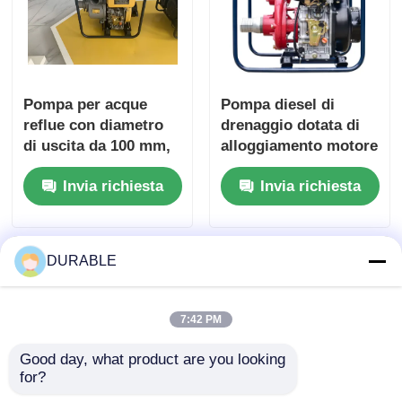
Pompa per acque
Pompa diesel di
reflue con diametro
drenaggio dotata di
di uscita da 100 mm,
alloggiamento motore
prevalenza massima
in acciaio superiore
Invia richiesta
Invia richiesta
di 8 m e
ottimizzato per il
alloggiamento motore
funzionamento
in acciaio superiore
continuo e le
progettata per la
condizioni di carico
DURABLE
gestione delle acque
pesante
reflue
7:42 PM
Good day, what product are you looking 
for?