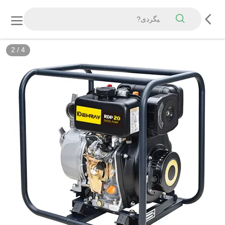
2
/
4