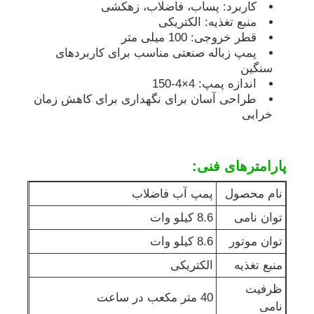
کاربرد: پساب، فاضلاب، زهکشی
منبع تغذیه: الکتریکی
مجموعه ژنراتور ضد صدا
قطر خروجی: 100 میلی متر
پمپ زباله صنعتی مناسب برای کاربردهای
سنگین
ژنراتور خانگی
اندازه پمپ: 4×4-150
طراحی آسان برای نگهداری برای کاهش زمان
خرابی
مجموعه ژنراتور سایبان
پارامترهای فنی:
ژنراتور کم سر و صدا
نام محصول
پمپ آب فاضلاب
نگهداري ژنراتور
توان نامی
8.6 کیلو وات
توان موتور
8.6 کیلو وات
مجموعه ژنراتور جوش
منبع تغذیه
الکتریکی
ظرفیت
40 متر مکعب در ساعت
موتور دیزل ژنراتور
نامی