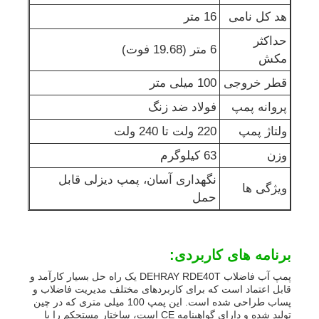
هد کل نامی
16 متر
پمپ آب فاضلاب
حداکثر
6 متر (19.68 فوت)
مکش
قطر خروجی
100 میلی متر
پروانه پمپ
فولاد ضد زنگ
ولتاژ پمپ
220 ولت تا 240 ولت
وزن
63 کیلوگرم
نگهداری آسان، پمپ دیزلی قابل
ویژگی ها
حمل
برنامه های کاربردی:
پمپ آب فاضلاب DEHRAY RDE40T یک راه حل بسیار کارآمد و
قابل اعتماد است که برای کاربردهای مختلف مدیریت فاضلاب و
پساب طراحی شده است. این پمپ 100 میلی متری که در چین
تولید شده و دارای گواهینامه CE است، ساختار مستحکم را با