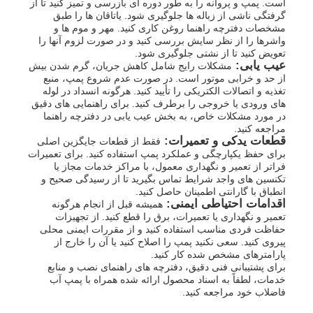
است. پمپ و پروانه را به طور دوره ای بازرسی و تمیز کنید تا از
گرفتگی ناشی از زباله ها جلوگیری شود. یاتاقان ها را طبق
مشخصات دفترچه راهنما روغن کاری کنید. مهر و موم ها و
واشرها را از نظر سایش بررسی کنید و در صورت لزوم آنها را
تعویض کنید تا از نشتی جلوگیری شود.
عیب یابی:
مشکلات رایج شامل کاهش جریان، گرم شدن بیش
از حد و خرابی موتور است. در صورت عدم شروع پمپ، منبع
تغذیه و اتصالات الکتریکی را تأیید کنید. هرگونه انسداد در لوله
های ورودی یا خروجی را برطرف کنید. برای راهنمایی های دقیق
در مورد مشکلات خاص، به بخش عیب یابی در دفترچه راهنما
مراجعه کنید.
قطعات یدکی و تعمیرات:
فقط از قطعات جایگزین اصلی
برای حفظ یکپارچگی و عملکرد پمپ استفاده کنید. برای تعمیرات
فراتر از تعمیر و نگهداری معمول، با مراکز خدمات مجاز یا
تکنسین های واجد شرایط تماس بگیرید تا از رسیدگی صحیح و
انطباق با گارانتی اطمینان حاصل کنید.
اقدامات احتیاطی ایمنی:
همیشه قبل از انجام هرگونه
تعمیر و نگهداری یا تعمیرات، برق را قطع کنید. از تجهیزات
حفاظت فردی مناسب استفاده کنید و از مقررات ایمنی محلی
پیروی کنید. سعی نکنید پمپ را اصلاح کنید یا آن را خارج از
پارامترهای مشخص شده کار کنید.
برای پشتیبانی فنی دقیق، دفترچه های راهنمای نصب و منابع
خدمات، لطفاً به اسناد محصول ارائه شده همراه با پمپ آب
فاضلاب خود مراجعه کنید.