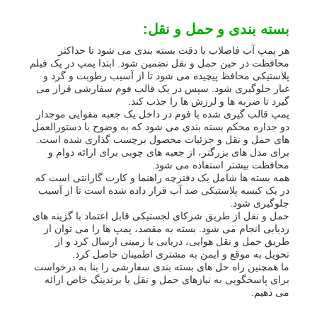
بسته بندی و حمل و نقل:
هر پمپ آب فاضلاب با دقت بسته بندی می شود تا حداکثر
محافظت در حین حمل و نقل تضمین شود. ابتدا پمپ در یک فیلم
پلاستیکی محافظ پیچیده می شود تا از آسیب رطوبت و گرد و
غبار جلوگیری شود. سپس در یک قالب فوم سفارشی قرار می
گیرد تا ضربه ها و لرزش ها را جذب کند.
پمپ قالب گیری شده با فوم در داخل یک جعبه مقوایی موجدار
دو جداره محکم بسته بندی می شود که به وضوح با دستورالعمل
های حمل و نقل و جزئیات محصول برچسب گذاری شده است.
برای مدل های بزرگتر، از جعبه های چوبی برای ارائه دوام و
محافظت بیشتر استفاده می شود.
همه بسته ها شامل یک دفترچه راهنما و کارت گارانتی است که
در یک کیسه پلاستیکی ضد آب قرار داده شده است تا از آسیب
جلوگیری شود.
حمل و نقل از طریق شرکای لجستیکی قابل اعتماد با گزینه های
ردیابی انجام می شود. بسته به مقصد، پمپ ها را می توان از
طریق حمل و نقل هوایی، دریایی یا زمینی ارسال کرد و از
تحویل به موقع و ایمن به مشتری اطمینان حاصل کرد.
ما همچنین راه حل های بسته بندی سفارشی را بنا به درخواست
برای پاسخگویی به نیازهای حمل و نقل یا برندینگ خاص ارائه
می دهیم.