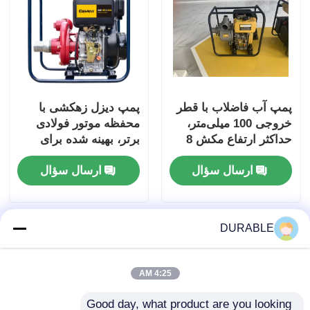
پمپ آب فاضلاب با قطر
پمپ دیزل زهکشی با
خروجی 100 میلی‌متر،
محفظه موتور فولادی
حداکثر ارتفاع مکش 8
برتر، بهینه شده برای
متر و محفظه موتور
عملکرد مداوم و شرایط
ارسال سؤال
ارسال سؤال
فولادی برتر، طراحی
بار سنگین
شده برای جابجایی
فاضلاب
DURABLE
4:25 AM
Good day, what product are you looking 