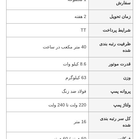
سفارش
زمان تحویل
2 هفته
شرایط پرداخت
TT
ظرفیت رتبه بندی
40 متر مکعب در ساعت
شده
قدرت موتور
8.6 کیلو وات
وزن
63 کیلوگرم
پروانه پمپ
فولاد ضد زنگ
ولتاژ پمپ
220 ولت تا 240 ولت
کل سر رتبه بندی
16 متر
شده
فرکانس
50 هرتز / 60 هرتز