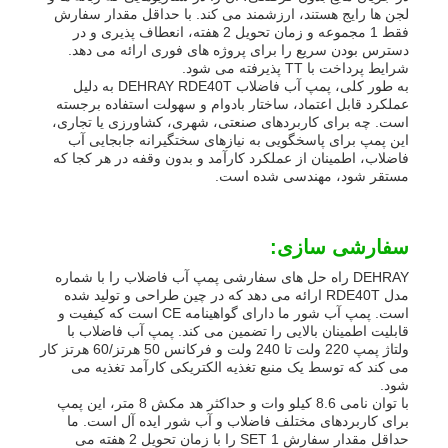
لجن ها رایج هستند، ارزشمند می کند. با حداقل مقدار سفارش
فقط 1 مجموعه و زمان تحویل 2 هفته، انعطاف پذیری و در
دسترس بودن سریع را برای پروژه های فوری ارائه می دهد.
شرایط پرداخت با TT پذیرفته می شود.
به طور کلی، پمپ آب فاضلاب DEHRAY RDE40T به دلیل
عملکرد قابل اعتماد، ساختار بادوام و سهولت استفاده برجسته
است. چه برای کاربردهای صنعتی، شهری، کشاورزی یا تجاری،
این پمپ برای پاسخگویی به نیازهای سختگیرانه جابجایی آب
فاضلاب، اطمینان از عملکرد کارآمد و بدون وقفه در هر کجا که
مستقر شود، مهندسی شده است.
سفارشی سازی:
DEHRAY راه حل های سفارشی پمپ آب فاضلاب را با شماره
مدل RDE40T ارائه می دهد که در چین طراحی و تولید شده
است. پمپ آب شور ما دارای گواهینامه CE است که کیفیت و
قابلیت اطمینان بالایی را تضمین می کند. پمپ آب فاضلاب با
ولتاژ پمپ 220 ولت تا 240 ولت و فرکانس 50 هرتز/60 هرتز کار
می کند که توسط یک منبع تغذیه الکتریکی کارآمد تغذیه می
شود.
با توان نامی 8.6 کیلو وات و حداکثر هد مکش 8 متر، این پمپ
برای کاربردهای مختلف فاضلاب و آب شور ایده آل است. ما
حداقل مقدار سفارش 1 SET را با زمان تحویل 2 هفته می