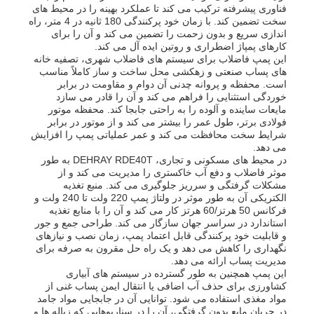
فناوری پیشرفته ترکیب می کند تا عملکرد بهینه را در محیط های
سخت تضمین کند. با زمان خود پرکنندگی 180 ثانیه در 4 متر، راه
اندازی سریع و بدون زحمت را تضمین می کند و آن را برای
کارهای پمپاژ اضطراری و روتین ایده آل می کند.
این پمپ فاضلاب برای سیستم های فاضلاب شهری، تصفیه خانه
های پساب صنعتی و زهکشی محل ساخت و ساز کاملاً مناسب
است. محفظه و پروانه چدنی آن دوام و مقاومت در برابر
خوردگی استثنایی را فراهم می کند و آن را قادر می سازد
مایعات ساینده و آلوده را به راحتی جابجا کند. محفظه موتور
فولادی برتر، طول عمر را بیشتر می کند و از موتور در برابر
شرایط سخت محافظت می کند و عمر عملیاتی پمپ را افزایش
می دهد.
در محیط های مسکونی و تجاری، DEHRAY RDE40T به طور
موثر فاضلاب و دفع آب خاکستری را مدیریت می کند و از
مشکلات گرفتگی و سرریز جلوگیری می کند. منبع تغذیه
الکتریکی آن به طور موثر در ولتاژ پمپ 220 ولت تا 240 ولت و
فرکانس 50 هرتز/60 هرتز کار می کند و آن را با منابع تغذیه
استاندارد در سراسر جهان سازگار می کند. طراحی جمع و جور
و قابلیت خود پرکنندگی قابل اعتماد پمپ، زمان نصب و نیازهای
نگهداری را کاهش می دهد و یک راه حل مقرون به صرفه برای
مدیریت پساب ارائه می دهد.
این پمپ همچنین به طور گسترده در سیستم های آبیاری
کشاورزی برای حذف آب اضافی یا انتقال ایمن پساب غنی از
مواد مغذی استفاده می شود. توانایی آن در جابجایی مواد جامد
در جریان مایع بدون گرفتگی، آن را در سناریوهایی که زباله ها و