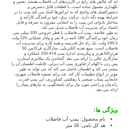
اند که چالش های رایج در کاربردهای آب فاضلاب هستند. تعمیر و
نگهداری معمول ساده است، با قطعات قابل دسترس و
دستورالعمل های واضح که به اپراتورها کمک می کند پمپ را در
مجموعه دیزل ژنراتور
شرایط بهینه نگه دارند. ترکیب برق، خود پرکنندگی کارآمد و
ساختار بادوام، این پمپ را به انتخابی مقرون به صرفه و قابل
اعتماد برای مدیریت آب فاضلاب تبدیل می کند.
به طور خلاصه، پمپ آب فاضلاب با قطر خروجی 100 میلی متر،
مجموعه ژنراتور بنزین
زمان خود پرکنندگی 180 ثانیه در 4 متر و ولتاژ عملیاتی 220 ولت
تا 240 ولت، یک راه حل قدرتمند و همه کاره برای مدیریت آب
فاضلاب است. منبع تغذیه الکتریکی، سازگاری فرکانس 50
مجموعه ژنراتور اینورتر
هرتز/60 هرتز و پیکربندی اندازه پمپ 4×4-150 عملکرد و
سازگاری عالی را ارائه می دهد. گنجاندن یک مکانیزم استارت
پس زدن با الهام از فناوری پمپ آب دیزلی، قابلیت اطمینان آن را
بیشتر می کند و اطمینان حاصل می کند که می تواند به طور
مجموعه ژنراتور قابل حمل
موثر در انواع تنظیمات کار کند. چه برای تصفیه فاضلاب شهری،
جابجایی پساب صنعتی یا زهکشی کشاورزی، این پمپ قدرت،
راندمان و راحتی مورد نیاز برای پاسخگویی به نیازهای پمپاژ را
مجموعه ژنراتور صنعتی
ارائه می دهد.
مجموعه ژنراتور دیجیتال
ویژگی ها:
نام محصول: پمپ آب فاضلاب
ژنراتور فریم باز
هد کل نامی: 16 متر