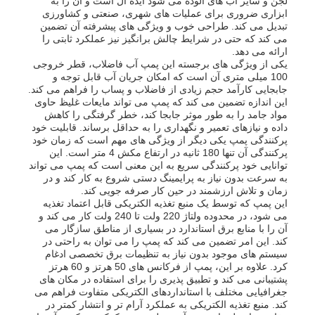
لجن و سایر آب های آلوده می شود ایده آل است و آن را به
ابزاری ضروری برای عملیات های شهری، صنعتی و کشاورزی
تبدیل می کند. طراحی خوب و ویژگی های پیشرفته آن تضمین
می کند که حتی در شرایط چالش برانگیز نیز عملکرد ثابتی را
ارائه می دهد.
یکی از ویژگی های برجسته این پمپ آب فاضلاب، قطر خروجی
100 میلی متری آن است که امکان جریان آب قابل توجه و
جابجایی کارآمد حجم زیادی از فاضلاب و پساب را فراهم می کند.
این اندازه تضمین می کند که پمپ می تواند مایعات غلیظ حاوی
مواد جامد را به طور موثر جابجا کند، خطر گرفتگی را کاهش
داده و نیازهای تعمیر و نگهداری را به حداقل برساند. قابلیت خود
پرکنندگی پمپ یکی دیگر از ویژگی های مهم است که زمان خود
پرکنندگی آن تنها 180 ثانیه در ارتفاع مکش 4 متر است. این
توانایی خود پرکنندگی سریع به این معنی است که پمپ می تواند
به سرعت بدون نیاز به پرایمینگ دستی شروع به کار کند و در
زمان و تلاش ارزشمند در حین کار صرفه جویی کند.
این پمپ که توسط یک منبع تغذیه الکتریکی قابل اعتماد تغذیه
می شود، در محدوده ولتاژ 220 ولت تا 240 ولت کار می کند و
خانه
آن را با منابع برق استاندارد در بسیاری از مناطق سازگار می
کند. این امر تضمین می کند که پمپ را می توان به راحتی در
سیستم های موجود بدون نیاز به تنظیمات برق تخصصی ادغام
محصولات
کرد. علاوه بر این، پمپ از فرکانس های 50 هرتز و 60 هرتز
پشتیبانی می کند و تطبیق پذیری را برای استفاده در مکان های
جغرافیایی مختلف با استانداردهای الکتریکی متفاوت فراهم می
کند. منبع تغذیه الکتریکی به عملکرد آرام تر و انتشار کمتر در
فیلم های