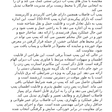
مقایسه با مدل های پمپ آب دیزلی سنتی کمک می کند و آن را
به انتخابی سازگار با محیط زیست برای مدیریت فاضلاب تبدیل
می کند.
دربارهی ما
پمپ آب فاضلاب همچنین دارای طراحی کاربردی و کاربرپسند
است که دارای پیکربندی اندازه پمپ 4×4-150 است. این اندازه
پمپ به دلیل تعادل قدرت و قابلیت حمل و نقل شناخته شده
است و به آن اجازه می دهد تا به راحتی حمل و نصب شود و در
کارخانه تور
عین حال عملکرد پمپاژ قدرتمندی را ارائه دهد. ساختار جمع و
جور و در عین حال محکم تضمین می کند که پمپ می تواند در
برابر محیط های عملیاتی خشن، از جمله قرار گرفتن در معرض
مواد خورنده و ساینده که معمولاً در فاضلاب و پساب یافت می
کنترل کیفیت
شود، مقاومت کند.
در حالی که این پمپ عمدتاً برقی است، این طراحی از قابلیت
اطمینان و سهولت استفاده مرتبط با فناوری پمپ آب دیزلی الهام
تماس با ما
گرفته است. قابل ذکر است، این مکانیزم استارت پس زدن را
در خود جای داده است که یک گزینه شروع پشتیبان دستی را
ارائه می دهد. این ویژگی به ویژه در شرایطی که برق ناپایدار
است یا به طور موقت در دسترس نیست، ارزشمند است و
اخبار
اطمینان حاصل می کند که پمپ در همه شرایط عملیاتی باقی
می ماند. استارت پس زدن، تطبیق پذیری و قابلیت اطمینان پمپ
را افزایش می دهد و آن را به ابزاری قابل اعتماد برای پمپاژ
همه موارد
فاضلاب اضطراری و وظایف تعمیر و نگهداری تبدیل می کند.
از نظر عملکرد و نگهداری، پمپ آب فاضلاب برای عمر طولانی و
حداقل زمان خرابی مهندسی شده است. مواد و اجزای پمپ
برای مقاومت در برابر خوردگی، سایش و گرفتگی انتخاب شده
درخواست نقل قول