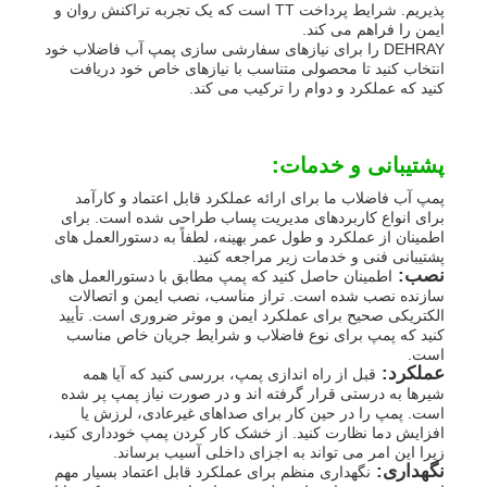
پذیریم. شرایط پرداخت TT است که یک تجربه تراکنش روان و
ایمن را فراهم می کند.
DEHRAY را برای نیازهای سفارشی سازی پمپ آب فاضلاب خود
انتخاب کنید تا محصولی متناسب با نیازهای خاص خود دریافت
کنید که عملکرد و دوام را ترکیب می کند.
پشتیبانی و خدمات:
پمپ آب فاضلاب ما برای ارائه عملکرد قابل اعتماد و کارآمد
برای انواع کاربردهای مدیریت پساب طراحی شده است. برای
اطمینان از عملکرد و طول عمر بهینه، لطفاً به دستورالعمل های
پشتیبانی فنی و خدمات زیر مراجعه کنید.
نصب:
اطمینان حاصل کنید که پمپ مطابق با دستورالعمل های
سازنده نصب شده است. تراز مناسب، نصب ایمن و اتصالات
الکتریکی صحیح برای عملکرد ایمن و موثر ضروری است. تأیید
کنید که پمپ برای نوع فاضلاب و شرایط جریان خاص مناسب
است.
عملکرد:
قبل از راه اندازی پمپ، بررسی کنید که آیا همه
شیرها به درستی قرار گرفته اند و در صورت نیاز پمپ پر شده
است. پمپ را در حین کار برای صداهای غیرعادی، لرزش یا
افزایش دما نظارت کنید. از خشک کار کردن پمپ خودداری کنید،
زیرا این امر می تواند به اجزای داخلی آسیب برساند.
نگهداری:
نگهداری منظم برای عملکرد قابل اعتماد بسیار مهم