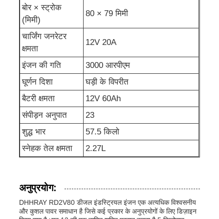
बोर × स्ट्रोक
80 × 79 मिमी
(मिमी)
ध्वनिरोधी जनरेटर सेट
चार्जिंग जनरेटर
12V 20A
क्षमता
गृह उपयोग जनरेटर
इंजन की गति
3000 आरपीएम
घूर्णन दिशा
घड़ी के विपरीत
चंदवा जनरेटर सेट
बैटरी क्षमता
12V 60Ah
संपीड़न अनुपात
23
कम शोर जनरेटर
शुद्ध भार
57.5 किलो
जनरेटर रखरखाव
स्नेहक तेल क्षमता
2.27L
वेल्डिंग जेनरेटर सेट
अनुप्रयोग:
DHHRAY RD2V80 डीजल इंडस्ट्रियल इंजन एक अत्यधिक विश्वसनीय
डीजल इंजन जनरेटर
और कुशल पावर समाधान है जिसे कई प्रकार के अनुप्रयोगों के लिए डिज़ाइन