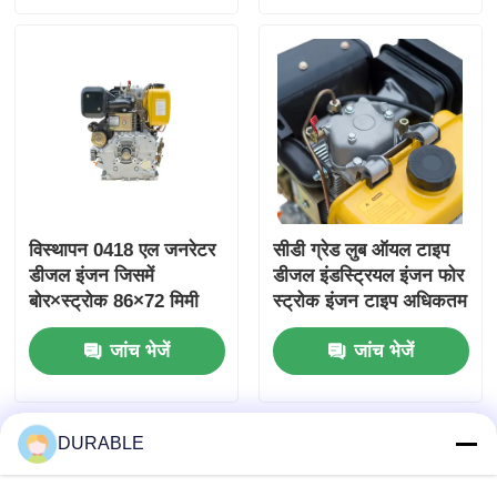
विस्थापन 0418 एल जनरेटर
सीडी ग्रेड लुब ऑयल टाइप
डीजल इंजन जिसमें
डीजल इंडस्ट्रियल इंजन फोर
बोर×स्ट्रोक 86×72 मिमी
स्ट्रोक इंजन टाइप अधिकतम
और समग्र आयाम
टिकाऊपन और प्रदर्शन के
जांच भेजें
जांच भेजें
420×440×495 मिमी
लिए डिज़ाइन किया गया
शामिल हैं, जो प्रदर्शन के लिए
डिज़ाइन किया गया है
DURABLE