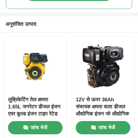
अनुशंसित उत्पाद
लुब्रिकेटिंग तेल क्षमता
12V से ऊपर 36Ah
1.65L जनरेटर डीजल इंजन
संचायक क्षमता वाला डीजल
एयर कूल्ड इंजन टाइप रेटेड
औद्योगिक इंजन जो औद्योगिक
पावर 6KW हेवी ड्यूटी पावर
शक्ति के लिए समग्र आयाम
जांच भेजें
जांच भेजें
जनरेटर इंजन
420×440×495 मिमी प्रदान
करता है