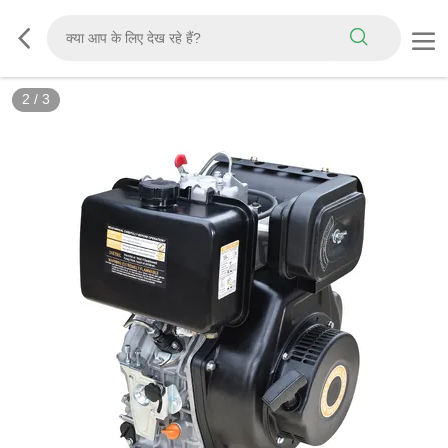
2
/
3