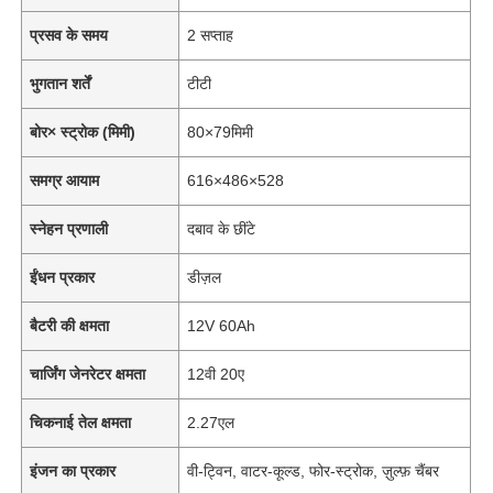
प्रसव के समय
2 सप्ताह
भुगतान शर्तें
टीटी
बोर× स्ट्रोक (मिमी)
80×79मिमी
समग्र आयाम
616×486×528
स्नेहन प्रणाली
दबाव के छींटे
ईंधन प्रकार
डीज़ल
बैटरी की क्षमता
12V 60Ah
चार्जिंग जेनरेटर क्षमता
12वी 20ए
चिकनाई तेल क्षमता
2.27एल
इंजन का प्रकार
वी-ट्विन, वाटर-कूल्ड, फोर-स्ट्रोक, ज़ुल्फ़ चैंबर