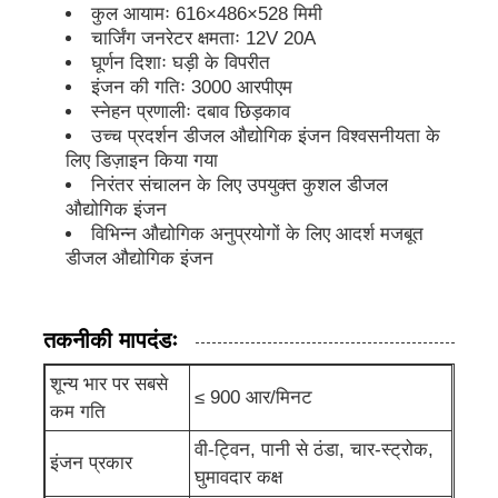
कुल आयामः 616×486×528 मिमी
चार्जिंग जनरेटर क्षमताः 12V 20A
डीजल जनरेटर सेट
घूर्णन दिशाः घड़ी के विपरीत
इंजन की गतिः 3000 आरपीएम
स्नेहन प्रणालीः दबाव छिड़काव
गैसोलीन जनरेटर सेट
उच्च प्रदर्शन डीजल औद्योगिक इंजन विश्वसनीयता के
लिए डिज़ाइन किया गया
निरंतर संचालन के लिए उपयुक्त कुशल डीजल
इन्वर्टर जेनरेटर सेट
औद्योगिक इंजन
विभिन्न औद्योगिक अनुप्रयोगों के लिए आदर्श मजबूत
डीजल औद्योगिक इंजन
पोर्टेबल जनरेटर सेट
तकनीकी मापदंडः
औद्योगिक जनरेटर सेट
शून्य भार पर सबसे
≤ 900 आर/मिनट
डिजिटल जेनरेटर सेट
कम गति
वी-ट्विन, पानी से ठंडा, चार-स्ट्रोक,
इंजन प्रकार
घुमावदार कक्ष
ओपन फ्रेम जनरेटर