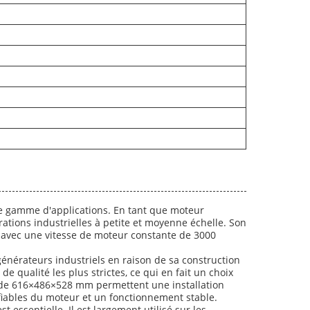
ge gamme d'applications. En tant que moteur
rations industrielles à petite et moyenne échelle. Son
s avec une vitesse de moteur constante de 3000
 générateurs industriels en raison de sa construction
 qualité les plus strictes, ce qui en fait un choix
s de 616×486×528 mm permettent une installation
 fiables du moteur et un fonctionnement stable.
essentielle. Il est largement utilisé sur les