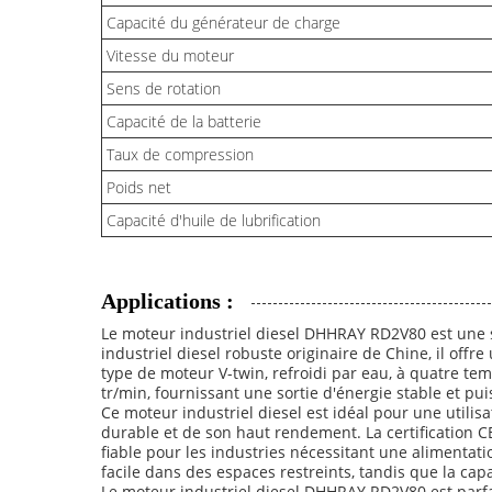
Capacité du générateur de charge
Vitesse du moteur
Sens de rotation
Capacité de la batterie
Taux de compression
Poids net
Capacité d'huile de lubrification
Applications :
Le moteur industriel diesel DHHRAY RD2V80 est une s
industriel diesel robuste originaire de Chine, il off
type de moteur V-twin, refroidi par eau, à quatre t
tr/min, fournissant une sortie d'énergie stable et p
Ce moteur industriel diesel est idéal pour une utilis
durable et de son haut rendement. La certification CE
fiable pour les industries nécessitant une alimenta
facile dans des espaces restreints, tandis que la ca
Le moteur industriel diesel DHHRAY RD2V80 est parfait