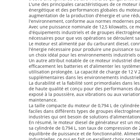
L'une des principales caractéristiques de ce moteur 
énergétique et des performances globales du moteur
augmentation de la production d'énergie et une rédu
l'environnement, conforme aux normes modernes pou
Avec une puissance nominale de 12,5 kilowatts, ce m
d'équipements industriels et de groupes électrogènes.
nécessaires pour que vos opérations se déroulent san
Le moteur est alimenté par du carburant diesel, conn
l'énergie nécessaire pour produire une puissance su
un choix idéal pour les environnements industriels où
Un autre attribut notable de ce moteur industriel di
efficacement les batteries et d'alimenter les systèm
utilisation prolongée. La capacité de charge de 12 V
supplémentaires dans les environnements industriel
La durabilité et la fiabilité sont primordiales dans 
de haute qualité et conçu pour des performances durab
exposé à la poussière, aux vibrations ou aux variati
maintenance.
La taille compacte du moteur de 0,794 L de cylindré
faciles dans différents types de groupes électrogène
industries qui ont besoin de solutions d'alimentatio
En résumé, le moteur diesel de générateur est un mote
sa cylindrée de 0,794 L, son taux de compression de 
équilibrée de puissance et de fonctionnalité. Alime
industrielles, ce qui en fait un excellent choix pour l