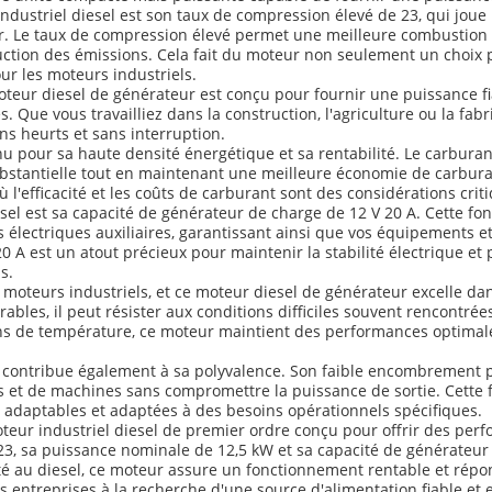
industriel diesel est son taux de compression élevé de 23, qui joue
. Le taux de compression élevé permet une meilleure combustion du
ction des émissions. Cela fait du moteur non seulement un choix 
r les moteurs industriels.
oteur diesel de générateur est conçu pour fournir une puissance f
 Que vous travailliez dans la construction, l'agriculture ou la fab
s heurts et sans interruption.
u pour sa haute densité énergétique et sa rentabilité. Le carburan
bstantielle tout en maintenant une meilleure économie de carburan
 l'efficacité et les coûts de carburant sont des considérations crit
esel est sa capacité de générateur de charge de 12 V 20 A. Cette f
es électriques auxiliaires, garantissant ainsi que vos équipements 
 20 A est un atout précieux pour maintenir la stabilité électrique 
s.
les moteurs industriels, et ce moteur diesel de générateur excelle 
les, il peut résister aux conditions difficiles souvent rencontrées
ons de température, ce moteur maintient des performances optimale
e contribue également à sa polyvalence. Son faible encombrement p
s et de machines sans compromettre la puissance de sortie. Cette fl
n adaptables et adaptées à des besoins opérationnels spécifiques.
ur industriel diesel de premier ordre conçu pour offrir des perfor
23, sa puissance nominale de 12,5 kW et sa capacité de générateur 
nté au diesel, ce moteur assure un fonctionnement rentable et rép
es entreprises à la recherche d'une source d'alimentation fiable et e