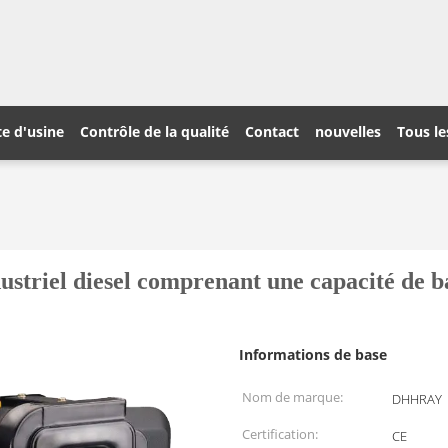
te d'usine
Contrôle de la qualité
Contact
nouvelles
Tous le
striel diesel comprenant une capacité de ba
Informations de base
Nom de marque:
DHHRAY
Certification:
CE