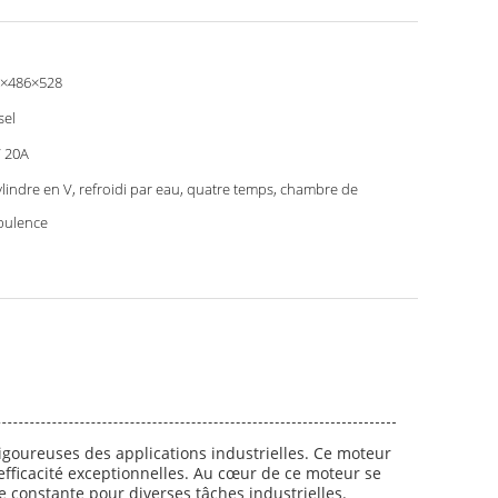
×486×528
sel
 20A
ylindre en V, refroidi par eau, quatre temps, chambre de
bulence
igoureuses des applications industrielles. Ce moteur
 efficacité exceptionnelles. Au cœur de ce moteur se
e constante pour diverses tâches industrielles.