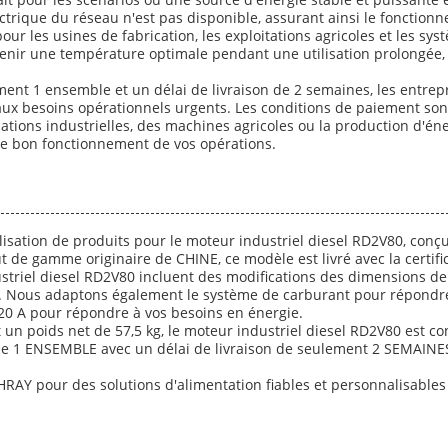
ectrique du réseau n'est pas disponible, assurant ainsi le fonctio
pour les usines de fabrication, les exploitations agricoles et les s
ir une température optimale pendant une utilisation prolongée, c
t 1 ensemble et un délai de livraison de 2 semaines, les entrep
x besoins opérationnels urgents. Les conditions de paiement sont f
lications industrielles, des machines agricoles ou la production d'
r le bon fonctionnement de vos opérations.
ation de produits pour le moteur industriel diesel RD2V80, conçu
 de gamme originaire de CHINE, ce modèle est livré avec la certificat
triel diesel RD2V80 incluent des modifications des dimensions de l
s. Nous adaptons également le système de carburant pour répondre
 20 A pour répondre à vos besoins en énergie.
t un poids net de 57,5 kg, le moteur industriel diesel RD2V80 est con
1 ENSEMBLE avec un délai de livraison de seulement 2 SEMAINES, 
RAY pour des solutions d'alimentation fiables et personnalisables 