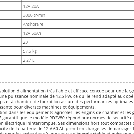
12V 20A
3000 tr/min
Antihoraire
12V 60Ah
23
57,5 kg
2,27 L
olution d'alimentation très fiable et efficace conçue pour une lar
re une puissance nominale de 12,5 kW, ce qui le rend adapté aux opé
emps et à chambre de tourbillon assure des performances optimale
uissante pour diverses machines et équipements.
ation dans les équipements agricoles, les engins de chantier et les
 garantit que le modèle RD2V80 répond aux normes de sécurité et de
tion électrique ininterrompue. Ses dimensions hors tout compacte
pacité de la batterie de 12 V 60 Ah prend en charge les démarrages
 pour les scénarios où une source d'énergie stable et puissante est 