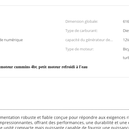
Dimension globale:
616
Type de carburant:
Die
nde numérique
capacité du générateur de
12V
recharge:
Type de moteur:
Bic
tur
,
,
moteur cummins 4bt
petit moteur refroidi à l'eau
imentation robuste et fiable conçue pour répondre aux exigences r
 impressionnantes, offrant des performances, une durabilité et une
 une unité compacte mais puissante capable de fournir une puissanc