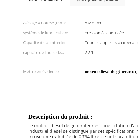
Alésage × Course (mm):
80×79mm
système de lubrification:
pression éclaboussée
Capacité de la batterie:
Pour les appareils à comma
capacité de l'huile de
2.27L
lubrification:
Mettre en évidence:
moteur diesel de générateur
Description du produit :
Le moteur diesel de générateur est une solution d'al
industriel diesel se distingue par ses spécifications
trouve une cylindrée de 0,794 litre, ce qui garantit