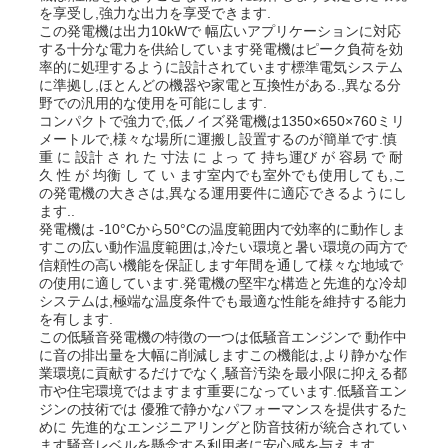
を享受し,強力な出力を享受できます.
この発電機は出力10kWで 幅広いアプリケーションに対応
する十分な電力を供給しています発電機はピーク負荷を効
率的に処理するように設計されています標準電気システム
に準拠し,ほとんどの機器や家電と互換性がある.,異なる分
野での汎用的な使用を可能にします.
コンパクトで強力で,低ノイズ発電機は1350×650×760ミリ
メートルで,様々な場所に運搬し設置するのが簡単です.慎
重 に 設計 さ れ た 寸法 に よっ て 持ち運び が 容易 で 耐
久 性 が 均衡 し て い ます室内でも室外でも使用しても,こ
の発電機の大きさは,異なる運用要件に適応できるようにし
ます..
発電機は -10°Cから50°Cの温度範囲内で効率的に動作しま
すこの広い動作温度範囲は,冷たい環境と暑い環境の両方で
信頼性の高い機能を保証します年間を通して様々な地域で
の使用に適しています.発電機の堅牢な構造と先進的な冷却
システムは,極端な温度条件でも最適な性能を維持する能力
ホーム
を有します.
この低騒音発電機の特徴の一つは低騒音エンジンで 動作中
に音の排出量を大幅に削減しますこの機能は,より静かな作
業環境に貢献するだけでなく,騒音汚染を最小限に抑える都
製品
市や住宅環境ではますます重要になっています.低騒音エン
ジンの技術では 優雅で静かなパフォーマンスを提供するた
めに 先進的なエンジニアリングと防音技術が統合されてい
ビデオ
ます騒音レベルを懸念する利用者に安心感を与えます