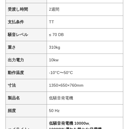
受渡し時間
2週間
支払条件
TT
騒音レベル
≤ 70 DB
重さ
310kg
出力電力
10kw
動作温度
-10°C〜50°C
寸法
1350×650×760mm
製品名
低騒音発電機
頻度
50 Hz
低騒音発電機 10000w
,