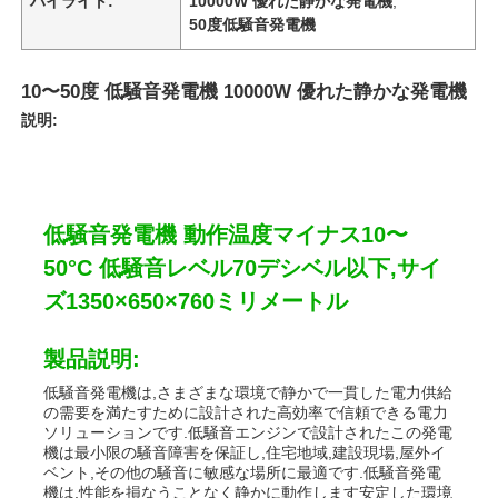
ハイライト:
10000W 優れた静かな発電機
,
50度低騒音発電機
10〜50度 低騒音発電機 10000W 優れた静かな発電機
説明:
低騒音発電機 動作温度マイナス10〜
50°C 低騒音レベル70デシベル以下,サイ
ズ1350×650×760ミリメートル
製品説明:
低騒音発電機は,さまざまな環境で静かで一貫した電力供給
の需要を満たすために設計された高効率で信頼できる電力
ソリューションです.低騒音エンジンで設計されたこの発電
機は最小限の騒音障害を保証し,住宅地域,建設現場,屋外イ
ベント,その他の騒音に敏感な場所に最適です.低騒音発電
機は,性能を損なうことなく静かに動作します安定した環境