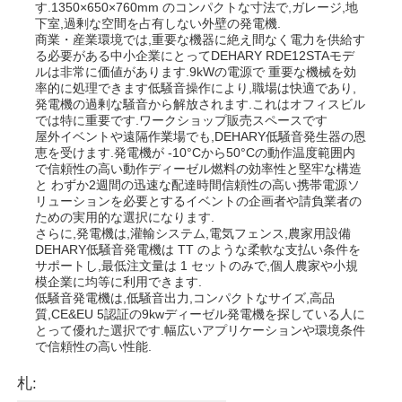
す.1350×650×760mm のコンパクトな寸法で,ガレージ,地
下室,過剰な空間を占有しない外壁の発電機.
排水水ポンプ
商業・産業環境では,重要な機器に絶え間なく電力を供給す
る必要がある中小企業にとってDEHARY RDE12STAモデ
ルは非常に価値があります.9kWの電源で 重要な機械を効
率的に処理できます低騒音操作により,職場は快適であり,
発電機の過剰な騒音から解放されます.これはオフィスビル
では特に重要です.ワークショップ販売スペースです
屋外イベントや遠隔作業場でも,DEHARY低騒音発生器の恩
恵を受けます.発電機が -10°Cから50°Cの動作温度範囲内
で信頼性の高い動作ディーゼル燃料の効率性と堅牢な構造
と わずか2週間の迅速な配達時間信頼性の高い携帯電源ソ
リューションを必要とするイベントの企画者や請負業者の
ための実用的な選択になります.
さらに,発電機は,灌輸システム,電気フェンス,農家用設備
DEHARY低騒音発電機は TT のような柔軟な支払い条件を
サポートし,最低注文量は 1 セットのみで,個人農家や小規
模企業に均等に利用できます.
低騒音発電機は,低騒音出力,コンパクトなサイズ,高品
質,CE&EU 5認証の9kwディーゼル発電機を探している人に
とって優れた選択です.幅広いアプリケーションや環境条件
で信頼性の高い性能.
札: