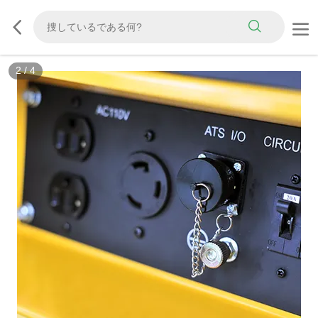
2
/
4