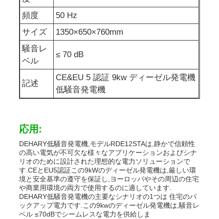
頻度
50 Hz
防音の発電機セット
サイズ
1350×650×760mm
騒音レ
≤ 70 dB
家の使用発電機
ベル
CE&EU 5 認証 9kw ディーゼル発電機
記述
おおいの発電機セット
低騒音発電機
低騒音発電機
応用:
DEHARY低騒音発電機,モデルRDE12STAは,静かで信頼性
発電機の維持
の高い電気が不可欠な様々なアプリケーションおよびシナ
リオのために設計された理想的な電力ソリューションで
す.CEとEU5認証この9kWのディーゼル発電機は,厳しい環
溶接発電機セット
境と安全基準の遵守を保証し,ヨーロッパやその周辺の住宅
や商業用環境の両方で使用するのに適しています.
DEHARY低騒音発電機の主要なシナリオの1つは 住宅のバ
ックアップ電力です.この9kwのディーゼル発電機は,騒音レ
発電機のディーゼル機関
ベル ≤70dBでシームレスな電力を供給しま