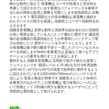
静かな動作に加えて 発電機は ユーザの快適さと安全性を
考慮して設計されています最適なパフォーマンスを確保す
るための簡単な監視と調整を可能にします超負荷防止,自動
企業情報
シャットオフ,電圧調節などの安全機能は,発電機と接続さ
れたデバイスの両方を保護し,信頼性とユーザー信頼性を向
上させます.
会社案内
低騒音発電機は,安静な動作と高効率を組み合わせた信頼性
の高い電源を探している人にとって優れた選択です.建設現
場の必須機器の電源供給かどうか停電時にバックアップ電
力を供給したり 屋外イベントをサポートしたりします こ
品質管理
の発電機は最小限の騒音干渉で 一貫したクリーンなエネル
ギーを供給します9kWの名乗電力は,妥協なく様々なアプリ
ケーションの要求を満たすことを保証します.
お問い合わせ
要約すると,低騒音発電機は,汎用的で強力で静かな発電ソ
リューションです. 騒音レベル ≤ 70 dB,出力10 kW,周波数
は50 Hzで,-10°Cから50°Cの温度で効率的に動作するよう
に設計されています1350×650×760mmのコンパクトな寸
ニュース
法により,安装と輸送が簡単です.低騒音エンジンと9kWの
名乗電力のおかげで,この発電機は,電力発電のニーズにお
いて性能とノイズ削減の両方を優先するユーザーにとって
すべての場合
理想的な選択肢として挙げられます.
見積依頼
特徴: