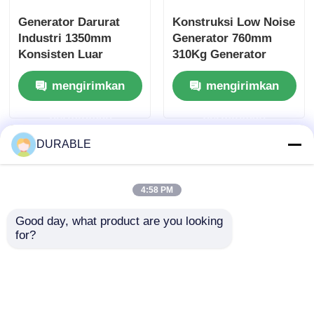
Generator Darurat
Konstruksi Low Noise
Industri 1350mm
Generator 760mm
Konsisten Luar
310Kg Generator
Ruangan Generator
Diam 10 Kva
mengirimkan
mengirimkan
Diesel Kebisingan
Rendah
permintaan
permintaan
DURABLE
4:58 PM
Good day, what product are you looking 
for?
60KW 75KW Low
Noise Generator
82.5KVA 103KVA