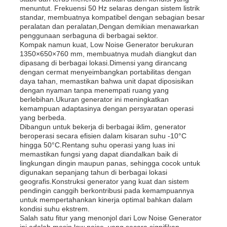
menuntut. Frekuensi 50 Hz selaras dengan sistem listrik
standar, membuatnya kompatibel dengan sebagian besar
peralatan dan peralatan,Dengan demikian menawarkan
Tentang kita
penggunaan serbaguna di berbagai sektor.
Kompak namun kuat, Low Noise Generator berukuran
1350×650×760 mm, membuatnya mudah diangkut dan
Wisata pabrik
dipasang di berbagai lokasi.Dimensi yang dirancang
dengan cermat menyeimbangkan portabilitas dengan
daya tahan, memastikan bahwa unit dapat diposisikan
dengan nyaman tanpa menempati ruang yang
Kontrol kualitas
berlebihan.Ukuran generator ini meningkatkan
kemampuan adaptasinya dengan persyaratan operasi
yang berbeda.
Hubungi kami
Dibangun untuk bekerja di berbagai iklim, generator
beroperasi secara efisien dalam kisaran suhu -10°C
hingga 50°C.Rentang suhu operasi yang luas ini
memastikan fungsi yang dapat diandalkan baik di
Berita
lingkungan dingin maupun panas, sehingga cocok untuk
digunakan sepanjang tahun di berbagai lokasi
geografis.Konstruksi generator yang kuat dan sistem
Semua Kasus
pendingin canggih berkontribusi pada kemampuannya
untuk mempertahankan kinerja optimal bahkan dalam
kondisi suhu ekstrem.
Salah satu fitur yang menonjol dari Low Noise Generator
Quote request suatu
ini adalah mesin low noise, yang secara signifikan