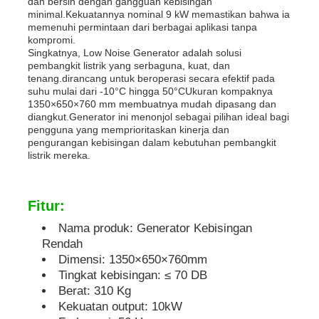
dan bersih dengan gangguan kebisingan
minimal.Kekuatannya nominal 9 kW memastikan bahwa ia
memenuhi permintaan dari berbagai aplikasi tanpa
genset kedap suara
kompromi.
Singkatnya, Low Noise Generator adalah solusi
pembangkit listrik yang serbaguna, kuat, dan
tenang.dirancang untuk beroperasi secara efektif pada
Generator untuk Penggunaan Rumah
suhu mulai dari -10°C hingga 50°CUkuran kompaknya
1350×650×760 mm membuatnya mudah dipasang dan
diangkut.Generator ini menonjol sebagai pilihan ideal bagi
Genset Kanopi
pengguna yang memprioritaskan kinerja dan
pengurangan kebisingan dalam kebutuhan pembangkit
listrik mereka.
Generator kebisingan rendah
Fitur:
Pemeliharaan Generator
Nama produk: Generator Kebisingan
Rendah
Dimensi: 1350×650×760mm
Genset Pengelasan
Tingkat kebisingan: ≤ 70 DB
Berat: 310 Kg
mesin diesel generator
Kekuatan output: 10kW