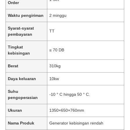
Order
Waktu pengiriman
2 minggu
Syarat-syarat
TT
pembayaran
Tingkat
≤ 70 DB
kebisingan
Berat
310kg
Daya keluaran
10kw
Suhu
-10 ° C hingga 50 ° C.
pengoperasian
Ukuran
1350×650×760mm
Nama Produk
Generator kebisingan rendah