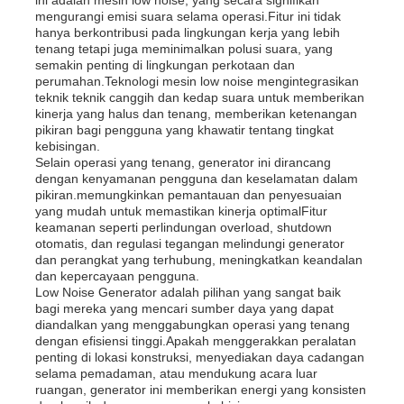
mengurangi emisi suara selama operasi.Fitur ini tidak
hanya berkontribusi pada lingkungan kerja yang lebih
genset diesel
tenang tetapi juga meminimalkan polusi suara, yang
semakin penting di lingkungan perkotaan dan
perumahan.Teknologi mesin low noise mengintegrasikan
teknik teknik canggih dan kedap suara untuk memberikan
set generator bensin
kinerja yang halus dan tenang, memberikan ketenangan
pikiran bagi pengguna yang khawatir tentang tingkat
kebisingan.
Genset Inverter
Selain operasi yang tenang, generator ini dirancang
dengan kenyamanan pengguna dan keselamatan dalam
pikiran.memungkinkan pemantauan dan penyesuaian
yang mudah untuk memastikan kinerja optimalFitur
Set Generator Portable
keamanan seperti perlindungan overload, shutdown
otomatis, dan regulasi tegangan melindungi generator
dan perangkat yang terhubung, meningkatkan keandalan
set generator industri
dan kepercayaan pengguna.
Low Noise Generator adalah pilihan yang sangat baik
bagi mereka yang mencari sumber daya yang dapat
diandalkan yang menggabungkan operasi yang tenang
Genset Digital
dengan efisiensi tinggi.Apakah menggerakkan peralatan
penting di lokasi konstruksi, menyediakan daya cadangan
selama pemadaman, atau mendukung acara luar
Open Frame Generator
ruangan, generator ini memberikan energi yang konsisten