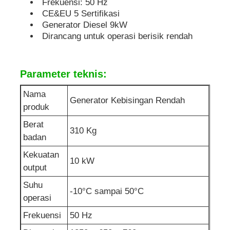
Frekuensi: 50 Hz
CE&EU 5 Sertifikasi
pompa air limbah
Generator Diesel 9kW
Dirancang untuk operasi berisik rendah
Parameter teknis:
Nama
Generator Kebisingan Rendah
produk
Berat
310 Kg
badan
Kekuatan
10 kW
output
Suhu
-10°C sampai 50°C
operasi
Frekuensi
50 Hz