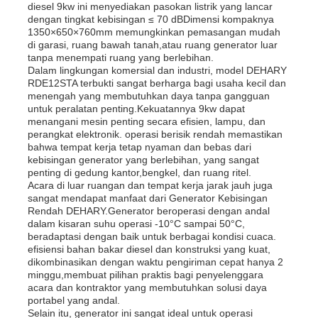
diesel 9kw ini menyediakan pasokan listrik yang lancar
dengan tingkat kebisingan ≤ 70 dBDimensi kompaknya
1350×650×760mm memungkinkan pemasangan mudah
di garasi, ruang bawah tanah,atau ruang generator luar
tanpa menempati ruang yang berlebihan.
Dalam lingkungan komersial dan industri, model DEHARY
RDE12STA terbukti sangat berharga bagi usaha kecil dan
menengah yang membutuhkan daya tanpa gangguan
untuk peralatan penting.Kekuatannya 9kw dapat
menangani mesin penting secara efisien, lampu, dan
perangkat elektronik. operasi berisik rendah memastikan
bahwa tempat kerja tetap nyaman dan bebas dari
kebisingan generator yang berlebihan, yang sangat
penting di gedung kantor,bengkel, dan ruang ritel.
Acara di luar ruangan dan tempat kerja jarak jauh juga
sangat mendapat manfaat dari Generator Kebisingan
Rendah DEHARY.Generator beroperasi dengan andal
dalam kisaran suhu operasi -10°C sampai 50°C,
beradaptasi dengan baik untuk berbagai kondisi cuaca.
efisiensi bahan bakar diesel dan konstruksi yang kuat,
dikombinasikan dengan waktu pengiriman cepat hanya 2
minggu,membuat pilihan praktis bagi penyelenggara
acara dan kontraktor yang membutuhkan solusi daya
portabel yang andal.
Selain itu, generator ini sangat ideal untuk operasi