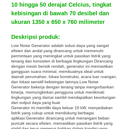
10 hingga 50 derajat Celcius, tingkat
kebisingan di bawah 70 desibel dan
ukuran 1350 x 650 x 760 milimeter
Deskripsi produk:
Low Noise Generator adalah solusi daya yang sangat
efisien dan andal yang dirancang untuk memenuhi
permintaan yang meningkat untuk pasokan listrik yang
tenang dan konsisten di berbagai lingkungan.Dirancang
dengan mesin berisik rendah, generator ini memastikan
gangguan suara minimal, membuatnya ideal untuk
daerah perumahan, lokasi konstruksi, acara luar ruangan,
dan lokasi sensitif kebisingan lainnya.Low Noise
Generator bekerja dengan tenang tanpa mengorbankan
Rumah
kinerja, memungkinkan pengguna untuk menikmati
lingkungan yang damai sambil mendapatkan keuntungan
dari output daya yang kuat.
Generator ini memiliki daya keluar 10 kW, menyediakan
Produk
listrik yang cukup untuk mendukung berbagai
aplikasi.Generator dirancang untuk menangani beban
puncak secara efisien, memastikan pasokan listrik yang
Video
stabil dan terus menerus bahkan dalam kondisi yang