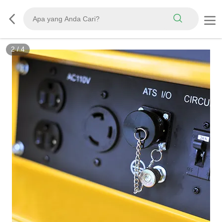
2
/
4